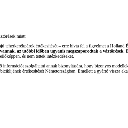
ztörések miatt.
ájú teherkerékpárok értékesítését – erre hívta fel a figyelmet a Holl
k vannak, az utóbbi időben ugyanis megszaporodtak a váztörések.
E
kellőképpen, és nem tettek intézkedéseket.
ő információt szolgáltatni annak bizonyítására, hogy bizonyos modelle
erbiciklijének értékesítését Németországban. Emellett a gyártó vissza 