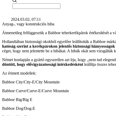
2024.03.02, 07:11
Anyag-, vagy konstrukciós hiba
Átmenetileg felfüggesztik a Babboe teherkerékpárok értékesítését a vá
Hollandiában biztonsági okokból egyelőre leállították a Babboe márk
hatóság szerint a kerékpárokon jelentős biztonsági hiányosságo
céget, hogy nem jelentette be a hibákat. A hibák okát sem vizsgálták 
Német honlapján a gyártó egyszerűen azt írja, hogy „nem tud elegend
döntött, hogy elővigyázatossági intézkedésként
leállítja összes teh
Az érintett modellek:
Babboe City/City-E/City Mountain
Babboe Curve/Curve-E/Curve Mountain
Babboe Big/Big E
Babboe Dog/Dog-E