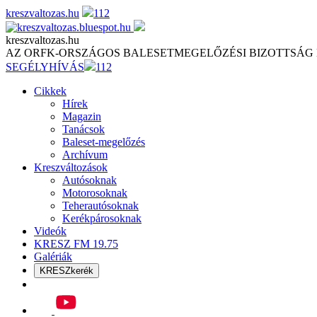
Skip
kreszvaltozas.hu
112
to
content
kreszvaltozas.hu
AZ ORFK-ORSZÁGOS BALESETMEGELŐZÉSI BIZOTTSÁG
SEGÉLYHÍVÁS
112
Cikkek
Hírek
Magazin
Tanácsok
Baleset-megelőzés
Archívum
Kreszváltozások
Autósoknak
Motorosoknak
Teherautósoknak
Kerékpárosoknak
Videók
KRESZ FM 19.75
Galériák
KRESZkerék