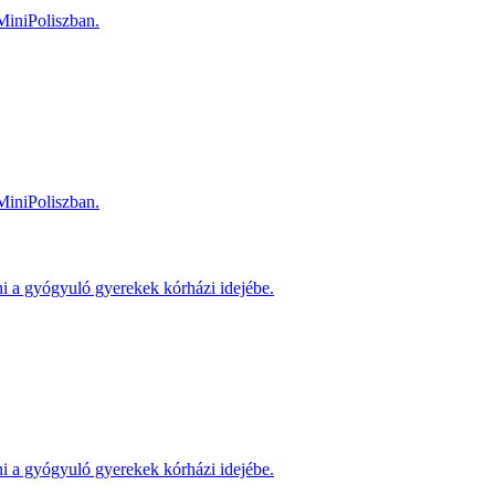
MiniPoliszban.
MiniPoliszban.
ni a gyógyuló gyerekek kórházi idejébe.
ni a gyógyuló gyerekek kórházi idejébe.