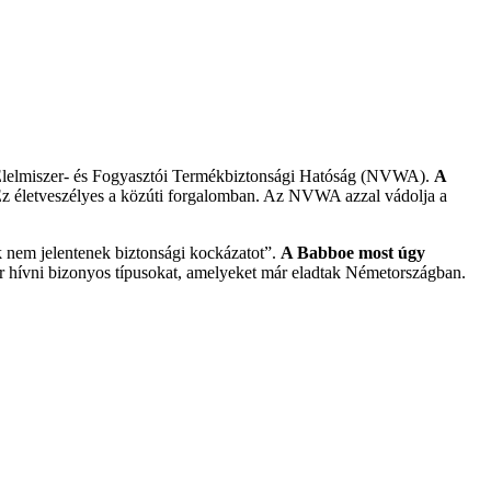
and Élelmiszer- és Fogyasztói Termékbiztonsági Hatóság (NVWA).
A
z életveszélyes a közúti forgalomban. Az NVWA azzal vádolja a
k nem jelentenek biztonsági kockázatot”.
A Babboe most úgy
akar hívni bizonyos típusokat, amelyeket már eladtak Németországban.