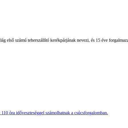
lág első számú teherszállító kerékpárjának nevezi, és 15 éve forgalmaz
t 110 óra időveszteséggel számolhatnak a csúcsforgalomban.