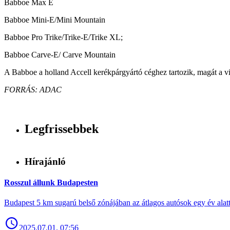
Babboe Max E
Babboe Mini-E/Mini Mountain
Babboe Pro Trike/Trike-E/Trike XL;
Babboe Carve-E/ Carve Mountain
A Babboe a holland Accell kerékpárgyártó céghez tartozik, magát a vi
FORRÁS: ADAC
Legfrissebbek
Hírajánló
Rosszul állunk Budapesten
Budapest 5 km sugarú belső zónájában az átlagos autósok egy év alat
2025.07.01. 07:56