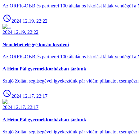
Az ORFK-OBB és partnerei 100 általános iskolást láttak vendégül a 
2024.12.19. 22:22
2024.12.19. 22:22
Nem lehet eléggé korán kezdeni
Az ORFK-OBB és partnerei 100 általános iskolást láttak vendégül a 
A Heim Pál gyermekkórházban jártunk
Szujó Zoltán segítségével igyekeztünk pár vidám pillanatot csempész
2024.12.17. 22:17
2024.12.17. 22:17
A Heim Pál gyermekkórházban jártunk
Szujó Zoltán segítségével igyekeztünk pár vidám pillanatot csempész