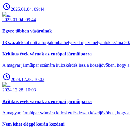
2025.01.04. 09:44
2025.01.04. 09:44
Egyre többen vásárolnak
13 százalékkal nőtt a forgalomba helyezett új személyautók száma 
Kritikus évek várnak az európai járműiparra
A magyar járműipar számára kulcskérdés lesz a közeljövőben, hogy a 
2024.12.28. 10:03
2024.12.28. 10:03
Kritikus évek várnak az európai járműiparra
A magyar járműipar számára kulcskérdés lesz a közeljövőben, hogy a 
Nem lehet eléggé korán kezdeni