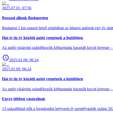
2025.07.01. 07:56
Rosszul állunk Budapesten
Budapest 5 km sugarú belső zónájában az átlagos autósok egy év alat
Hat és tíz év közötti autót vennének a legtöbben
Az autót vásárolni szándékozók kétharmada használt kocsit keresne – 
2025.01.09. 06:24
2025.01.09. 06:24
Hat és tíz év közötti autót vennének a legtöbben
Az autót vásárolni szándékozók kétharmada használt kocsit keresne – 
Egyre többen vásárolnak
13 százalékkal nőtt a forgalomba helyezett új személyautók száma 