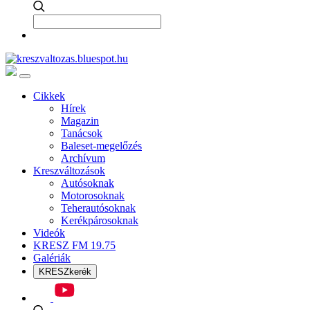
Cikkek
Hírek
Magazin
Tanácsok
Baleset-megelőzés
Archívum
Kreszváltozások
Autósoknak
Motorosoknak
Teherautósoknak
Kerékpárosoknak
Videók
KRESZ FM 19.75
Galériák
KRESZkerék