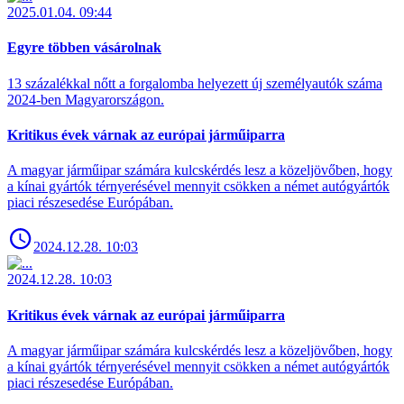
2025.01.04. 09:44
Egyre többen vásárolnak
13 százalékkal nőtt a forgalomba helyezett új személyautók száma
2024-ben Magyarországon.
Kritikus évek várnak az európai járműiparra
A magyar járműipar számára kulcskérdés lesz a közeljövőben, hogy
a kínai gyártók térnyerésével mennyit csökken a német autógyártók
piaci részesedése Európában.
2024.12.28. 10:03
2024.12.28. 10:03
Kritikus évek várnak az európai járműiparra
A magyar járműipar számára kulcskérdés lesz a közeljövőben, hogy
a kínai gyártók térnyerésével mennyit csökken a német autógyártók
piaci részesedése Európában.