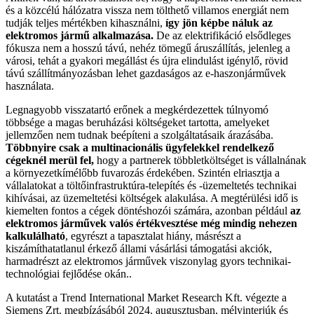
és a közcélú hálózatra vissza nem tölthető villamos energiát nem
tudják teljes mértékben kihasználni,
így jön képbe náluk az
elektromos jármű alkalmazása.
De az elektrifikáció elsődleges
fókusza nem a hosszú távú, nehéz tömegű áruszállítás, jelenleg a
városi, tehát a gyakori megállást és újra elindulást igénylő, rövid
távú szállítmányozásban lehet gazdaságos az e-haszonjárművek
használata.
Legnagyobb visszatartó erőnek a megkérdezettek túlnyomó
többsége a magas beruházási költségeket tartotta, amelyeket
jellemzően nem tudnak beépíteni a szolgáltatásaik árazásába.
Többnyire csak a multinacionális ügyfelekkel rendelkező
cégeknél merül fel,
hogy a partnerek többletköltséget is vállalnának
a környezetkímélőbb fuvarozás érdekében. Szintén elriasztja a
vállalatokat a töltőinfrastruktúra-telepítés és -üzemeltetés technikai
kihívásai, az üzemeltetési költségek alakulása. A megtérülési idő is
kiemelten fontos a cégek döntéshozói számára, azonban például
az
elektromos járművek valós értékvesztése még mindig nehezen
kalkulálható
, egyrészt a tapasztalat hiány, másrészt a
kiszámíthatatlanul érkező állami vásárlási támogatási akciók,
harmadrészt az elektromos járművek viszonylag gyors technikai-
technológiai fejlődése okán..
A kutatást a Trend International Market Research Kft. végezte a
Siemens Zrt. megbízásából 2024. augusztusban, mélyinterjúk és