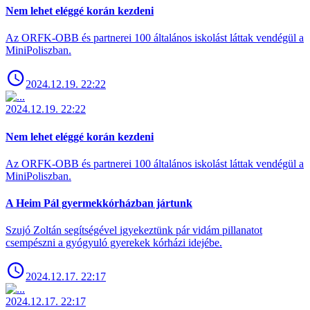
Nem lehet eléggé korán kezdeni
Az ORFK-OBB és partnerei 100 általános iskolást láttak vendégül a
MiniPoliszban.
2024.12.19. 22:22
2024.12.19. 22:22
Nem lehet eléggé korán kezdeni
Az ORFK-OBB és partnerei 100 általános iskolást láttak vendégül a
MiniPoliszban.
A Heim Pál gyermekkórházban jártunk
Szujó Zoltán segítségével igyekeztünk pár vidám pillanatot
csempészni a gyógyuló gyerekek kórházi idejébe.
2024.12.17. 22:17
2024.12.17. 22:17