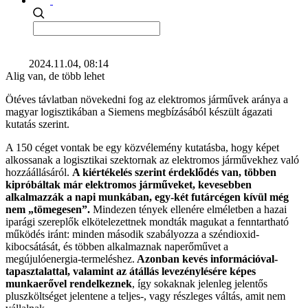
2024.11.04, 08:14
Alig van, de több lehet
Ötéves távlatban növekedni fog az elektromos járművek aránya a
magyar logisztikában a Siemens megbízásából készült ágazati
kutatás szerint.
A 150 céget vontak be egy közvélemény kutatásba, hogy képet
alkossanak a logisztikai szektornak az elektromos járművekhez való
hozzáállásáról.
A kiértékelés szerint érdeklődés van, többen
kipróbáltak már elektromos járműveket, kevesebben
alkalmazzák a napi munkában, egy-két futárcégen kívül még
nem „tömegesen”.
Mindezen tények ellenére elméletben a hazai
iparági szereplők elkötelezettnek mondták magukat a fenntartható
működés iránt: minden második szabályozza a széndioxid-
kibocsátását, és többen alkalmaznak naperőművet a
megújulóenergia-termeléshez.
Azonban kevés információval-
tapasztalattal, valamint az átállás levezénylésére képes
munkaerővel rendelkeznek
, így sokaknak jelenleg jelentős
pluszköltséget jelentene a teljes-, vagy részleges váltás, amit nem