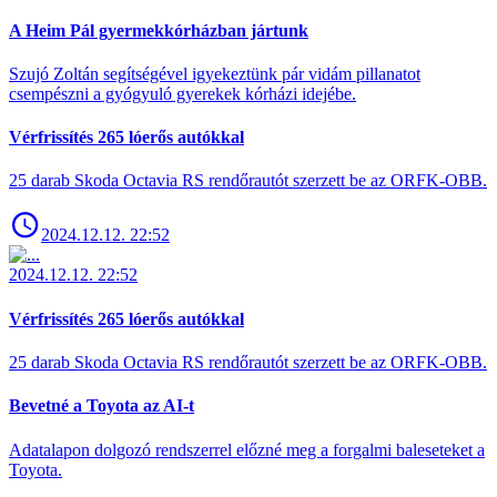
A Heim Pál gyermekkórházban jártunk
Szujó Zoltán segítségével igyekeztünk pár vidám pillanatot
csempészni a gyógyuló gyerekek kórházi idejébe.
Vérfrissítés 265 lóerős autókkal
25 darab Skoda Octavia RS rendőrautót szerzett be az ORFK-OBB.
2024.12.12. 22:52
2024.12.12. 22:52
Vérfrissítés 265 lóerős autókkal
25 darab Skoda Octavia RS rendőrautót szerzett be az ORFK-OBB.
Bevetné a Toyota az AI-t
Adatalapon dolgozó rendszerrel előzné meg a forgalmi baleseteket a
Toyota.