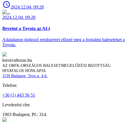
2024.12.04. 09:28
2024.12.04. 09:28
Bevetné a Toyota az AI-t
Adatalapon dolgozó rendszerrel előzné meg a forgalmi baleseteket a
Toyota.
kreszvaltozas.hu
AZ ORFK-ORSZÁGOS BALESETMEGELŐZÉSI BIZOTTSÁG
HIVATALOS HONLAPJA
1139 Budapest, Teve u. 4-6.
Telefon:
+36 (1) 443 56 51
Levelezési cím:
1903 Budapest, Pf.: 314.