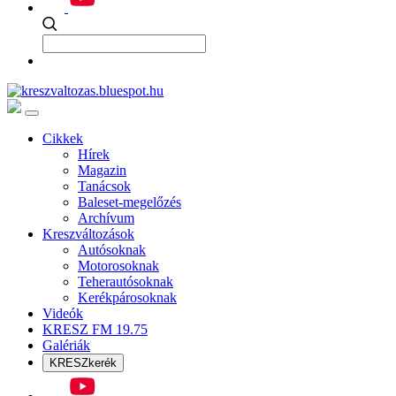
Cikkek
Hírek
Magazin
Tanácsok
Baleset-megelőzés
Archívum
Kreszváltozások
Autósoknak
Motorosoknak
Teherautósoknak
Kerékpárosoknak
Videók
KRESZ FM 19.75
Galériák
KRESZkerék