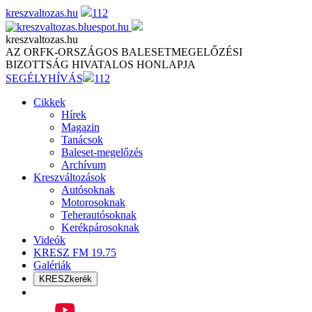
Skip
kreszvaltozas.hu
112
to
content
kreszvaltozas.hu
AZ ORFK-ORSZÁGOS BALESETMEGELŐZÉSI
BIZOTTSÁG HIVATALOS HONLAPJA
SEGÉLYHÍVÁS
112
Cikkek
Hírek
Magazin
Tanácsok
Baleset-megelőzés
Archívum
Kreszváltozások
Autósoknak
Motorosoknak
Teherautósoknak
Kerékpárosoknak
Videók
KRESZ FM 19.75
Galériák
KRESZkerék