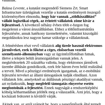
vállalnak.
Balasa Levente,
a kutatást megrendelő Siemens Zrt. Smart
Infrastructure üzletágának vezetője a kutatás eredményeit összegző
közleményében elmondta,
hogy bár vannak „zöldkiszállítást”
vállaló logisztikai cégek, az érintett vállalatok zöme kivár a
fejlesztéssel.
A következő néhány évben több e-furgon fog
megjelenni a városi áruszállításban. Ehhez a töltőinfrastruktúra
fejlesztésére, annak hatékony üzemeltetésére, valamint kiszolgáló
megoldásokra lesz nagyon hamar szüksége a vállalatoknak.
A felmérésben részt vevő vállalatok
alig tizede használ elektromos
járműveket, ezek is főként a céges, elsősorban vezetői
személyautó-állományban
vagy az ügyintézőflottában futnak,
illetve a telepen belüli árumozgatásban vannak jelen. A
megkérdezettek 20 százaléka vallotta, hogy elektromos járművek
üzembe állításán gondolkozik, ezek fele három éven belül realizálná
a terveit. Mivel a pénzügyi eredmények igazgatnak, az e-mobilitási
fejlesztési terveket az állami támogatások tudják elindítani. Azon
vállalatok fele, amelyeknél az átállásnak pénzügyi akadályai vannak,
azt nyilatkozták,
hogy megfelelő támogatás elnyerése esetén
megfontolnák a fejlesztést.
Ennek nagyságát a rendszerkiépítési
költség kétharmadában jelölték meg a válaszadók. Ami jelzi, hogy a
kockázati fedezetet is kívülről várják.
Akinek van, az arról számolt be, hogy a naperőműveik által termelt