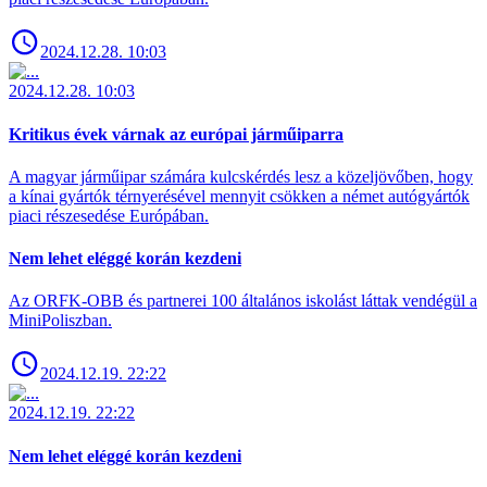
2024.12.28. 10:03
2024.12.28. 10:03
Kritikus évek várnak az európai járműiparra
A magyar járműipar számára kulcskérdés lesz a közeljövőben, hogy
a kínai gyártók térnyerésével mennyit csökken a német autógyártók
piaci részesedése Európában.
Nem lehet eléggé korán kezdeni
Az ORFK-OBB és partnerei 100 általános iskolást láttak vendégül a
MiniPoliszban.
2024.12.19. 22:22
2024.12.19. 22:22
Nem lehet eléggé korán kezdeni