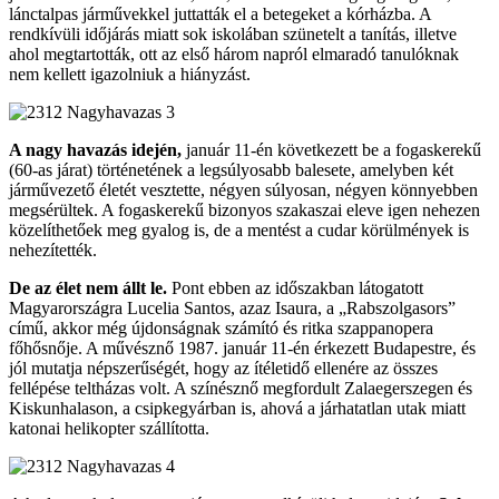
lánctalpas járművekkel juttatták el a betegeket a kórházba. A
rendkívüli időjárás miatt sok iskolában szünetelt a tanítás, illetve
ahol megtartották, ott az első három napról elmaradó tanulóknak
nem kellett igazolniuk a hiányzást.
A nagy havazás idején,
január 11-én következett be a fogaskerekű
(60-as járat) történetének a legsúlyosabb balesete, amelyben két
járművezető életét vesztette, négyen súlyosan, négyen könnyebben
megsérültek. A fogaskerekű bizonyos szakaszai eleve igen nehezen
közelíthetőek meg gyalog is, de a mentést a cudar körülmények is
nehezítették.
De az élet nem állt le.
Pont ebben az időszakban látogatott
Magyarországra Lucelia Santos, azaz Isaura, a „Rabszolgasors”
című, akkor még újdonságnak számító és ritka szappanopera
főhősnője. A művésznő 1987. január 11-én érkezett Budapestre, és
jól mutatja népszerűségét, hogy az ítéletidő ellenére az összes
fellépése teltházas volt. A színésznő megfordult Zalaegerszegen és
Kiskunhalason, a csipkegyárban is, ahová a járhatatlan utak miatt
katonai helikopter szállította.