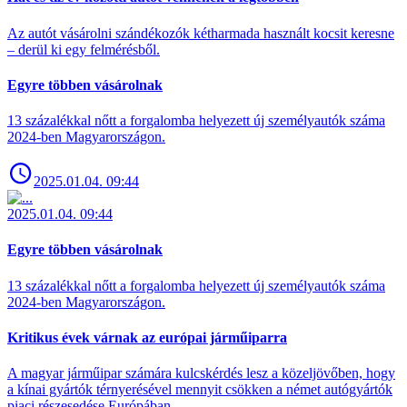
Az autót vásárolni szándékozók kétharmada használt kocsit keresne
– derül ki egy felmérésből.
Egyre többen vásárolnak
13 százalékkal nőtt a forgalomba helyezett új személyautók száma
2024-ben Magyarországon.
2025.01.04. 09:44
2025.01.04. 09:44
Egyre többen vásárolnak
13 százalékkal nőtt a forgalomba helyezett új személyautók száma
2024-ben Magyarországon.
Kritikus évek várnak az európai járműiparra
A magyar járműipar számára kulcskérdés lesz a közeljövőben, hogy
a kínai gyártók térnyerésével mennyit csökken a német autógyártók
piaci részesedése Európában.