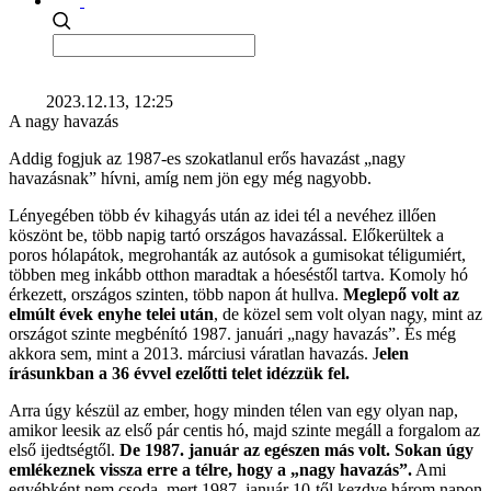
2023.12.13, 12:25
A nagy havazás
Addig fogjuk az 1987-es szokatlanul erős havazást „nagy
havazásnak” hívni, amíg nem jön egy még nagyobb.
Lényegében több év kihagyás után az idei tél a nevéhez illően
köszönt be, több napig tartó országos havazással. Előkerültek a
poros hólapátok, megrohanták az autósok a gumisokat téligumiért,
többen meg inkább otthon maradtak a hóeséstől tartva. Komoly hó
érkezett, országos szinten, több napon át hullva.
Meglepő volt az
elmúlt évek enyhe telei után
, de közel sem volt olyan nagy, mint az
országot szinte megbénító 1987. januári „nagy havazás”. És még
akkora sem, mint a 2013. márciusi váratlan havazás. J
elen
írásunkban a 36 évvel ezelőtti telet idézzük fel.
Arra úgy készül az ember, hogy minden télen van egy olyan nap,
amikor leesik az első pár centis hó, majd szinte megáll a forgalom az
első ijedtségtől.
De 1987. január az egészen más volt. Sokan úgy
emlékeznek vissza erre a télre, hogy a „nagy havazás”.
Ami
egyébként nem csoda, mert 1987. január 10-től kezdve három napon