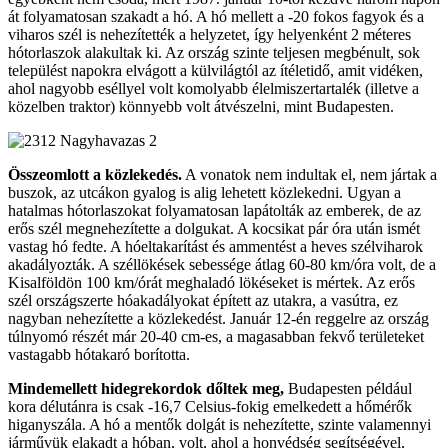
át folyamatosan szakadt a hó. A hó mellett a -20 fokos fagyok és a
viharos szél is nehezítették a helyzetet, így helyenként 2 méteres
hótorlaszok alakultak ki. Az ország szinte teljesen megbénult, sok
települést napokra elvágott a külvilágtól az ítéletidő, amit vidéken,
ahol nagyobb eséllyel volt komolyabb élelmiszertartalék (illetve a
közelben traktor) könnyebb volt átvészelni, mint Budapesten.
Összeomlott a közlekedés.
A vonatok nem indultak el, nem jártak a
buszok, az utcákon gyalog is alig lehetett közlekedni. Ugyan a
hatalmas hótorlaszokat folyamatosan lapátolták az emberek, de az
erős szél megnehezítette a dolgukat. A kocsikat pár óra után ismét
vastag hó fedte. A hóeltakarítást és ammentést a heves szélviharok
akadályozták. A széllökések sebessége átlag 60-80 km/óra volt, de a
Kisalföldön 100 km/órát meghaladó lökéseket is mértek. Az erős
szél országszerte hóakadályokat épített az utakra, a vasútra, ez
nagyban nehezítette a közlekedést. Január 12-én reggelre az ország
túlnyomó részét már 20-40 cm-es, a magasabban fekvő területeket
vastagabb hótakaró borította.
Mindemellett hidegrekordok dőltek meg,
Budapesten például
kora délutánra is csak -16,7 Celsius-fokig emelkedett a hőmérők
higanyszála. A hó a mentők dolgát is nehezítette, szinte valamennyi
járművük elakadt a hóban, volt, ahol a honvédség segítségével,