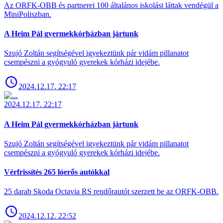
Az ORFK-OBB és partnerei 100 általános iskolást láttak vendégül a
MiniPoliszban.
A Heim Pál gyermekkórházban jártunk
Szujó Zoltán segítségével igyekeztünk pár vidám pillanatot
csempészni a gyógyuló gyerekek kórházi idejébe.
2024.12.17. 22:17
2024.12.17. 22:17
A Heim Pál gyermekkórházban jártunk
Szujó Zoltán segítségével igyekeztünk pár vidám pillanatot
csempészni a gyógyuló gyerekek kórházi idejébe.
Vérfrissítés 265 lóerős autókkal
25 darab Skoda Octavia RS rendőrautót szerzett be az ORFK-OBB.
2024.12.12. 22:52