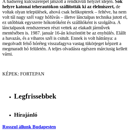
A hadsereg kulcsszerepet játszott a rendkívüli helyzet idején.
Sok
helyre katonai teherautókon szállították ki az élelmiszert,
de
voltak olyan települések, ahová csak helikopterek – feltéve, ha nem
volt túl nagy szél vagy hófúvás – illetve lánctalpas technika jutott el,
ez utóbbiak egyszerre hókotróként és szállítóként is szolgálva. A
lánctalpasok rendszeresen részt vettek az elakadt járművek
mentésében is. 1987. január 16-án köszöntött be az enyhülés. Elállt
a havazás, és a viharos szél is csitult. Ennek is volt hátránya: a
megolvadt felső hóréteg visszafagyva vastag tükörjeget képzett a
megmaradt hó felületén. A teljes olvadásra egészen márciusig kellett
várni.
KÉPEK: FORTEPAN
Legfrissebbek
Hírajánló
Rosszul állunk Budapesten