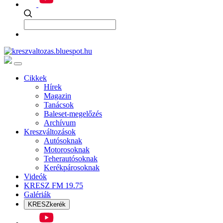
Cikkek
Hírek
Magazin
Tanácsok
Baleset-megelőzés
Archívum
Kreszváltozások
Autósoknak
Motorosoknak
Teherautósoknak
Kerékpárosoknak
Videók
KRESZ FM 19.75
Galériák
KRESZkerék