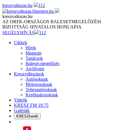
Skip
kreszvaltozas.hu
112
to
content
kreszvaltozas.hu
AZ ORFK-ORSZÁGOS BALESETMEGELŐZÉSI
BIZOTTSÁG HIVATALOS HONLAPJA
SEGÉLYHÍVÁS
112
Cikkek
Hírek
Magazin
Tanácsok
Baleset-megelőzés
Archívum
Kreszváltozások
Autósoknak
Motorosoknak
Teherautósoknak
Kerékpárosoknak
Videók
KRESZ FM 19.75
Galériák
KRESZkerék