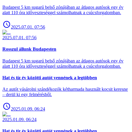
Budapest 5 km sugarú belső zónájában az átlagos autósok egy év
alatt 110 óra időveszteséggel számolhatnak a csúcsforgalomban.
2025.07.01. 07:56
2025.07.01. 07:56
Rosszul állunk Budapesten
Budapest 5 km sugarú belső zónájában az átlagos autósok egy év
alatt 110 óra időveszteséggel számolhatnak a csúcsforgalomban.
Hat és tíz év közötti autót vennének a legtöbben
Az autót vásárolni szándékozók kétharmada használt kocsit keresne
– derül ki egy felmérésből.
2025.01.09. 06:24
2025.01.09. 06:24
Hat és tíz év közötti autót vennének a legtöbben