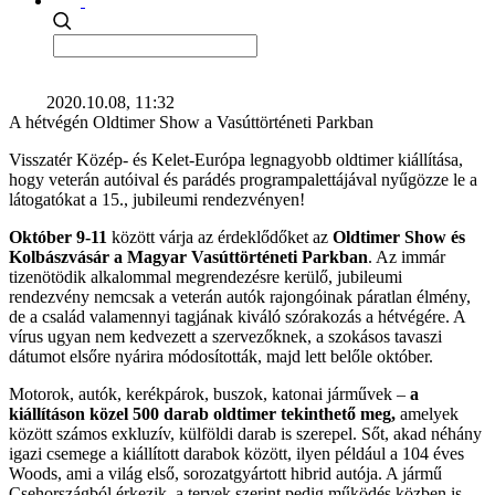
2020.10.08, 11:32
A hétvégén Oldtimer Show a Vasúttörténeti Parkban
Visszatér Közép- és Kelet-Európa legnagyobb oldtimer kiállítása,
hogy veterán autóival és parádés programpalettájával nyűgözze le a
látogatókat a 15., jubileumi rendezvényen!
Október 9-11
között várja az érdeklődőket az
Oldtimer Show és
Kolbászvásár a Magyar Vasúttörténeti Parkban
. Az immár
tizenötödik alkalommal megrendezésre kerülő, jubileumi
rendezvény nemcsak a veterán autók rajongóinak páratlan élmény,
de a család valamennyi tagjának kiváló szórakozás a hétvégére. A
vírus ugyan nem kedvezett a szervezőknek, a szokásos tavaszi
dátumot elsőre nyárira módosították, majd lett belőle október.
Motorok, autók, kerékpárok, buszok, katonai járművek –
a
kiállításon közel 500 darab oldtimer tekinthető meg,
amelyek
között számos exkluzív, külföldi darab is szerepel. Sőt, akad néhány
igazi csemege a kiállított darabok között, ilyen például a 104 éves
Woods, ami a világ első, sorozatgyártott hibrid autója. A jármű
Csehországból érkezik, a tervek szerint pedig működés közben is