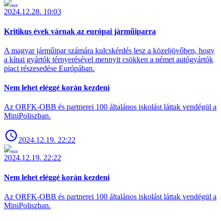
2024.12.28. 10:03
Kritikus évek várnak az európai járműiparra
A magyar járműipar számára kulcskérdés lesz a közeljövőben, hogy
a kínai gyártók térnyerésével mennyit csökken a német autógyártók
piaci részesedése Európában.
Nem lehet eléggé korán kezdeni
Az ORFK-OBB és partnerei 100 általános iskolást láttak vendégül a
MiniPoliszban.
2024.12.19. 22:22
2024.12.19. 22:22
Nem lehet eléggé korán kezdeni
Az ORFK-OBB és partnerei 100 általános iskolást láttak vendégül a
MiniPoliszban.