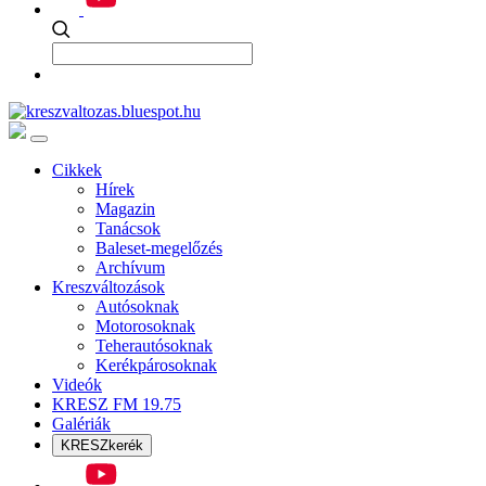
Cikkek
Hírek
Magazin
Tanácsok
Baleset-megelőzés
Archívum
Kreszváltozások
Autósoknak
Motorosoknak
Teherautósoknak
Kerékpárosoknak
Videók
KRESZ FM 19.75
Galériák
KRESZkerék