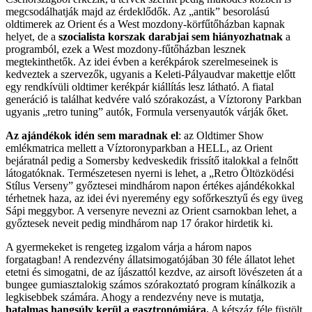
megcsodálhatják majd az érdeklődők. Az „antik” besorolású
oldtimerek az Orient és a West mozdony-körfűtőházban kapnak
helyet, de a
szocialista korszak darabjai sem hiányozhatnak
a
programból, ezek a West mozdony-fűtőházban lesznek
megtekinthetők. Az idei évben a kerékpárok szerelmeseinek is
kedveztek a szervezők, ugyanis a Keleti-Pályaudvar makettje előtt
egy rendkívüli oldtimer kerékpár kiállítás lesz látható. A fiatal
generáció is találhat kedvére való szórakozást, a Víztorony Parkban
ugyanis „retro tuning” autók, Formula versenyautók várják őket.
Az ajándékok idén sem maradnak el
: az Oldtimer Show
emlékmatrica mellett a Víztoronyparkban a HELL, az Orient
bejáratnál pedig a Somersby kedveskedik frissítő italokkal a felnőtt
látogatóknak. Természetesen nyerni is lehet, a „Retro Öltözködési
Stílus Verseny” győztesei mindhárom napon értékes ajándékokkal
térhetnek haza, az idei évi nyeremény egy sofőrkesztyű és egy üveg
Sápi meggybor. A versenyre nevezni az Orient csarnokban lehet, a
győztesek neveit pedig mindhárom nap 17 órakor hirdetik ki.
A gyermekeket is rengeteg izgalom várja a három napos
forgatagban! A rendezvény állatsimogatójában 30 féle állatot lehet
etetni és simogatni, de az íjászattól kezdve, az airsoft lövészeten át a
bungee gumiasztalokig számos szórakoztató program kínálkozik a
legkisebbek számára. Ahogy a rendezvény neve is mutatja,
hatalmas hangsúly kerül a gasztronómiára.
A kétszáz féle füstölt