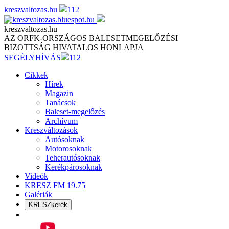
Skip
kreszvaltozas.hu
112
to
content
kreszvaltozas.hu
AZ ORFK-ORSZÁGOS BALESETMEGELŐZÉSI
BIZOTTSÁG HIVATALOS HONLAPJA
SEGÉLYHÍVÁS
112
Cikkek
Hírek
Magazin
Tanácsok
Baleset-megelőzés
Archívum
Kreszváltozások
Autósoknak
Motorosoknak
Teherautósoknak
Kerékpárosoknak
Videók
KRESZ FM 19.75
Galériák
KRESZkerék