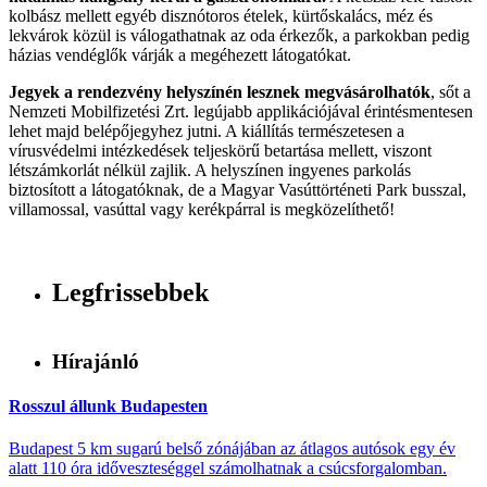
kolbász mellett egyéb disznótoros ételek, kürtőskalács, méz és
lekvárok közül is válogathatnak az oda érkezők, a parkokban pedig
házias vendéglők várják a megéhezett látogatókat.
Jegyek a rendezvény helyszínén lesznek megvásárolhatók
, sőt a
Nemzeti Mobilfizetési Zrt. legújabb applikációjával érintésmentesen
lehet majd belépőjegyhez jutni. A kiállítás természetesen a
vírusvédelmi intézkedések teljeskörű betartása mellett, viszont
létszámkorlát nélkül zajlik. A helyszínen ingyenes parkolás
biztosított a látogatóknak, de a Magyar Vasúttörténeti Park busszal,
villamossal, vasúttal vagy kerékpárral is megközelíthető!
Legfrissebbek
Hírajánló
Rosszul állunk Budapesten
Budapest 5 km sugarú belső zónájában az átlagos autósok egy év
alatt 110 óra időveszteséggel számolhatnak a csúcsforgalomban.