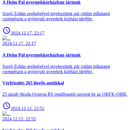
A Heim Pál gyermekkórházban jártunk
Szujó Zoltán segítségével igyekeztünk pár vidám pillanatot
csempészni a gyógyuló gyerekek kórházi idejébe.
2024.12.17. 22:17
2024.12.17. 22:17
A Heim Pál gyermekkórházban jártunk
Szujó Zoltán segítségével igyekeztünk pár vidám pillanatot
csempészni a gyógyuló gyerekek kórházi idejébe.
Vérfrissítés 265 lóerős autókkal
25 darab Skoda Octavia RS rendőrautót szerzett be az ORFK-OBB.
2024.12.12. 22:52
2024.12.12. 22:52