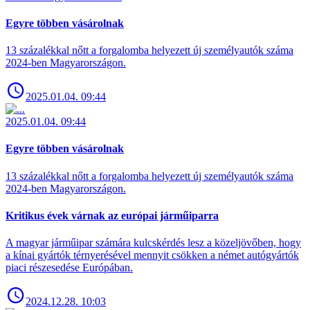
Egyre többen vásárolnak
13 százalékkal nőtt a forgalomba helyezett új személyautók száma
2024-ben Magyarországon.
2025.01.04. 09:44
2025.01.04. 09:44
Egyre többen vásárolnak
13 százalékkal nőtt a forgalomba helyezett új személyautók száma
2024-ben Magyarországon.
Kritikus évek várnak az európai járműiparra
A magyar járműipar számára kulcskérdés lesz a közeljövőben, hogy
a kínai gyártók térnyerésével mennyit csökken a német autógyártók
piaci részesedése Európában.
2024.12.28. 10:03