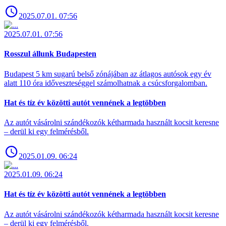
2025.07.01. 07:56
2025.07.01. 07:56
Rosszul állunk Budapesten
Budapest 5 km sugarú belső zónájában az átlagos autósok egy év
alatt 110 óra időveszteséggel számolhatnak a csúcsforgalomban.
Hat és tíz év közötti autót vennének a legtöbben
Az autót vásárolni szándékozók kétharmada használt kocsit keresne
– derül ki egy felmérésből.
2025.01.09. 06:24
2025.01.09. 06:24
Hat és tíz év közötti autót vennének a legtöbben
Az autót vásárolni szándékozók kétharmada használt kocsit keresne
– derül ki egy felmérésből.