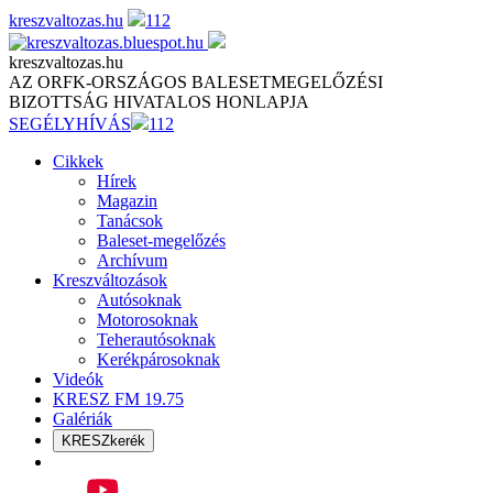
Skip
kreszvaltozas.hu
112
to
content
kreszvaltozas.hu
AZ ORFK-ORSZÁGOS BALESETMEGELŐZÉSI
BIZOTTSÁG HIVATALOS HONLAPJA
SEGÉLYHÍVÁS
112
Cikkek
Hírek
Magazin
Tanácsok
Baleset-megelőzés
Archívum
Kreszváltozások
Autósoknak
Motorosoknak
Teherautósoknak
Kerékpárosoknak
Videók
KRESZ FM 19.75
Galériák
KRESZkerék