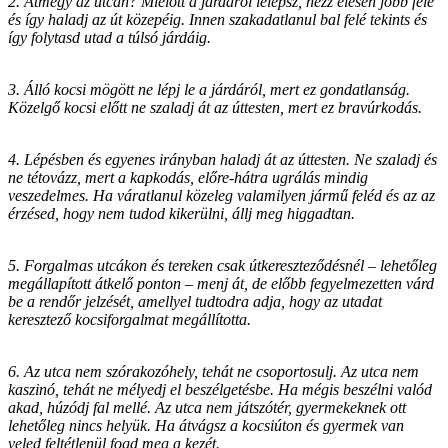
2. Átmégy az utcán? Mielőtt a járdáról lelépsz, nézz élesen jobb felé
és így haladj az út közepéig. Innen szakadatlanul bal felé tekints és
így folytasd utad a túlsó járdáig.
3. Álló kocsi mögött ne lépj le a járdáról, mert ez gondatlanság.
Közelgő kocsi előtt ne szaladj át az úttesten, mert ez bravúrkodás.
4. Lépésben és egyenes irányban haladj át az úttesten. Ne szaladj és
ne tétovázz, mert a kapkodás, előre-hátra ugrálás mindig
veszedelmes. Ha váratlanul közeleg valamilyen jármű feléd és az az
érzésed, hogy nem tudod kikerülni, állj meg higgadtan.
5. Forgalmas utcákon és tereken csak útkereszteződésnél – lehetőleg
megállapított átkelő ponton – menj át, de előbb fegyelmezetten várd
be a rendőr jelzését, amellyel tudtodra adja, hogy az utadat
keresztező kocsiforgalmat megállította.
6. Az utca nem szórakozóhely, tehát ne csoportosulj. Az utca nem
kaszinó, tehát ne mélyedj el beszélgetésbe. Ha mégis beszélni valód
akad, húzódj fal mellé. Az utca nem játszótér, gyermekeknek ott
lehetőleg nincs helyük. Ha átvágsz a kocsiúton és gyermek van
veled feltétlenül fogd meg a kezét.