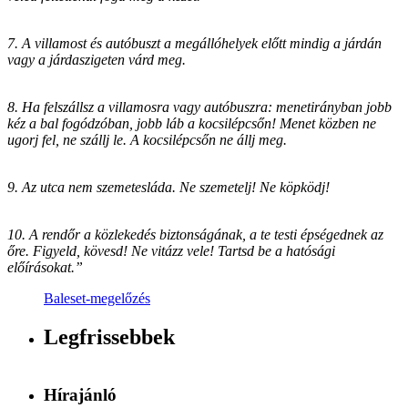
7. A villamost és autóbuszt a megállóhelyek előtt mindig a járdán
vagy a járdaszigeten várd meg.
8. Ha felszállsz a villamosra vagy autóbuszra: menetirányban jobb
kéz a bal fogódzóban, jobb láb a kocsilépcsőn! Menet közben ne
ugorj fel, ne szállj le. A kocsilépcsőn ne állj meg.
9. Az utca nem szemetesláda. Ne szemetelj! Ne köpködj!
10. A rendőr a közlekedés biztonságának, a te testi épségednek az
őre. Figyeld, kövesd! Ne vitázz vele! Tartsd be a hatósági
előírásokat.”
Baleset-megelőzés
Legfrissebbek
Hírajánló