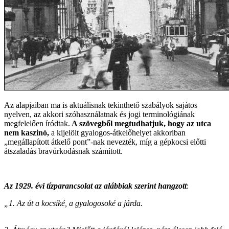
Az alapjaiban ma is aktuálisnak tekinthető szabályok sajátos
nyelven, az akkori szóhasználatnak és jogi terminológiának
megfelelően íródtak.
A szövegből megtudhatjuk, hogy az utca
nem kaszinó,
a kijelölt gyalogos-átkelőhelyet akkoriban
„megállapított átkelő pont”-nak nevezték, míg a gépkocsi előtti
átszaladás bravúrkodásnak számított.
Az 1929. évi tízparancsolat az alábbiak szerint hangzott
:
„1. Az út a kocsiké, a gyalogosoké a járda.