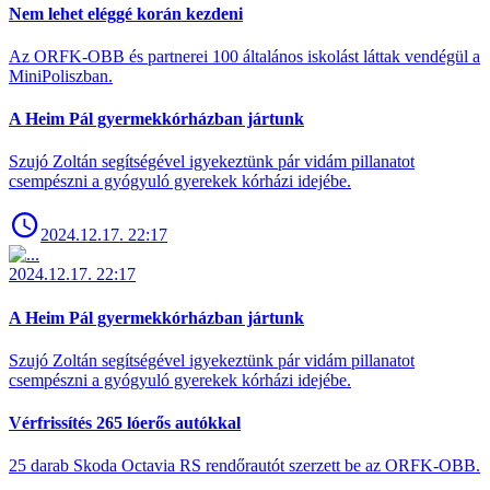
Nem lehet eléggé korán kezdeni
Az ORFK-OBB és partnerei 100 általános iskolást láttak vendégül a
MiniPoliszban.
A Heim Pál gyermekkórházban jártunk
Szujó Zoltán segítségével igyekeztünk pár vidám pillanatot
csempészni a gyógyuló gyerekek kórházi idejébe.
2024.12.17. 22:17
2024.12.17. 22:17
A Heim Pál gyermekkórházban jártunk
Szujó Zoltán segítségével igyekeztünk pár vidám pillanatot
csempészni a gyógyuló gyerekek kórházi idejébe.
Vérfrissítés 265 lóerős autókkal
25 darab Skoda Octavia RS rendőrautót szerzett be az ORFK-OBB.