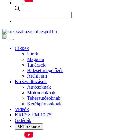
Cikkek
Hírek
Magazin
Tanácsok
Baleset-megelőzés
Archívum
Kreszváltozások
Autósoknak
Motorosoknak
Teherautósoknak
Kerékpárosoknak
Videók
KRESZ FM 19.75
Galériák
KRESZkerék