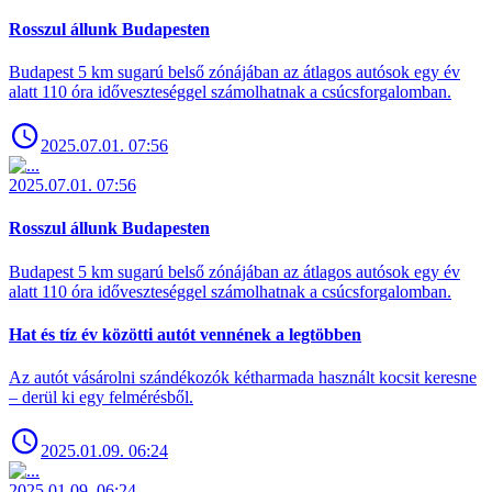
Rosszul állunk Budapesten
Budapest 5 km sugarú belső zónájában az átlagos autósok egy év
alatt 110 óra időveszteséggel számolhatnak a csúcsforgalomban.
2025.07.01. 07:56
2025.07.01. 07:56
Rosszul állunk Budapesten
Budapest 5 km sugarú belső zónájában az átlagos autósok egy év
alatt 110 óra időveszteséggel számolhatnak a csúcsforgalomban.
Hat és tíz év közötti autót vennének a legtöbben
Az autót vásárolni szándékozók kétharmada használt kocsit keresne
– derül ki egy felmérésből.
2025.01.09. 06:24
2025.01.09. 06:24