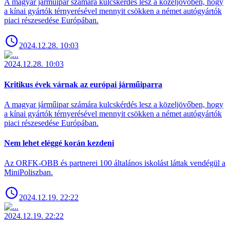
A magyar járműipar számára kulcskérdés lesz a közeljövőben, hogy
a kínai gyártók térnyerésével mennyit csökken a német autógyártók
piaci részesedése Európában.
2024.12.28. 10:03
2024.12.28. 10:03
Kritikus évek várnak az európai járműiparra
A magyar járműipar számára kulcskérdés lesz a közeljövőben, hogy
a kínai gyártók térnyerésével mennyit csökken a német autógyártók
piaci részesedése Európában.
Nem lehet eléggé korán kezdeni
Az ORFK-OBB és partnerei 100 általános iskolást láttak vendégül a
MiniPoliszban.
2024.12.19. 22:22
2024.12.19. 22:22