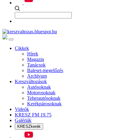
Cikkek
Hírek
Magazin
Tanácsok
Baleset-megelőzés
Archívum
Kreszváltozások
Autósoknak
Motorosoknak
Teherautósoknak
Kerékpárosoknak
Videók
KRESZ FM 19.75
Galériák
KRESZkerék