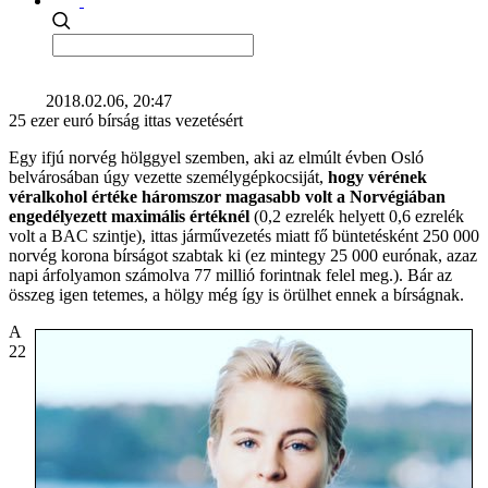
2018.02.06, 20:47
25 ezer euró bírság ittas vezetésért
Egy ifjú norvég hölggyel szemben, aki az elmúlt évben Osló
belvárosában úgy vezette személygépkocsiját,
hogy vérének
véralkohol értéke háromszor magasabb volt a Norvégiában
engedélyezett maximális értéknél
(0,2 ezrelék helyett 0,6 ezrelék
volt a BAC szintje), ittas járművezetés miatt fő büntetésként 250 000
norvég korona bírságot szabtak ki (ez mintegy 25 000 eurónak, azaz
napi árfolyamon számolva 77 millió forintnak felel meg.). Bár az
összeg igen tetemes, a hölgy még így is örülhet ennek a bírságnak.
A
22