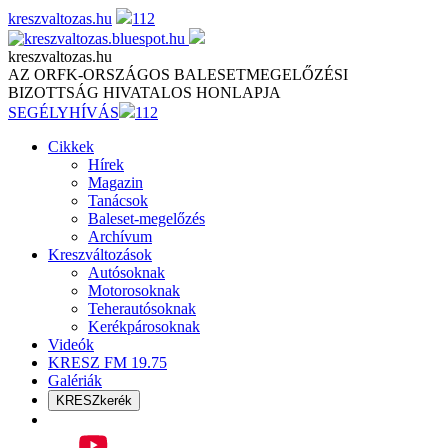
Skip
kreszvaltozas.hu
112
to
content
kreszvaltozas.hu
AZ ORFK-ORSZÁGOS BALESETMEGELŐZÉSI
BIZOTTSÁG HIVATALOS HONLAPJA
SEGÉLYHÍVÁS
112
Cikkek
Hírek
Magazin
Tanácsok
Baleset-megelőzés
Archívum
Kreszváltozások
Autósoknak
Motorosoknak
Teherautósoknak
Kerékpárosoknak
Videók
KRESZ FM 19.75
Galériák
KRESZkerék