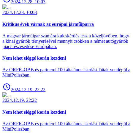
2024.12.28. 10:03
2024.12.28. 10:03
Kritikus évek várnak az európai járműiparra
A magyar járműipar számára kulcskérdés lesz a közeljövőben, hogy
a kínai gyártók térnyerésével mennyit csökken a német autógyártók
piaci részesedése Európában.
Nem lehet eléggé korán kezdeni
Az ORFK-OBB és partnerei 100 általános iskolást láttak vendégül a
MiniPoliszban.
2024.12.19. 22:22
2024.12.19. 22:22
Nem lehet eléggé korán kezdeni
Az ORFK-OBB és partnerei 100 általános iskolást láttak vendégül a
MiniPoliszban.