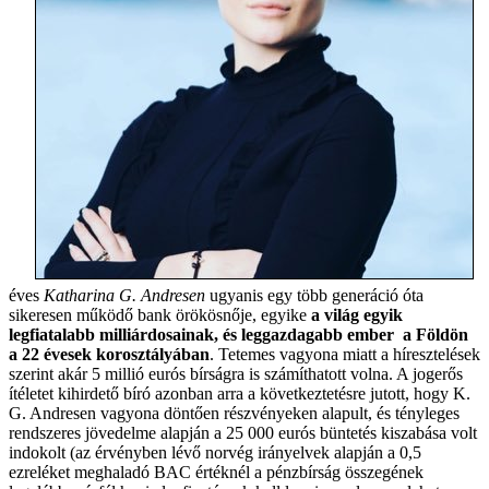
éves
Katharina G. Andresen
ugyanis egy több generáció óta
sikeresen működő bank örökösnője, egyike
a világ egyik
legfiatalabb milliárdosainak, és leggazdagabb ember a Földön
a 22 évesek korosztályában
. Tetemes vagyona miatt a híresztelések
szerint akár 5 millió eurós bírságra is számíthatott volna. A jogerős
ítéletet kihirdető bíró azonban arra a következtetésre jutott, hogy K.
G. Andresen vagyona döntően részvényeken alapult, és tényleges
rendszeres jövedelme alapján a 25 000 eurós büntetés kiszabása volt
indokolt (az érvényben lévő norvég irányelvek alapján a 0,5
ezreléket meghaladó BAC értéknél a pénzbírság összegének