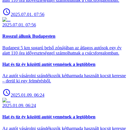
alatt 110 óra időveszteséggel számolhatnak a csúcsforgalomban.
2025.07.01. 07:56
2025.07.01. 07:56
Rosszul állunk Budapesten
Budapest 5 km sugarú belső zónájában az átlagos autósok egy év
alatt 110 óra időveszteséggel számolhatnak a csúcsforgalomban.
Hat és tíz év közötti autót vennének a legtöbben
Az autót vásárolni szándékozók kétharmada használt kocsit keresne
– derül ki egy felmérésből.
2025.01.09. 06:24
2025.01.09. 06:24
Hat és tíz év közötti autót vennének a legtöbben
Az autót vásárolni szándékozók kétharmada használt kocsit keresne