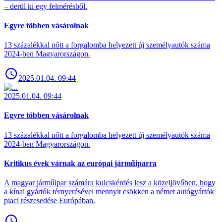
– derül ki egy felmérésből.
Egyre többen vásárolnak
13 százalékkal nőtt a forgalomba helyezett új személyautók száma
2024-ben Magyarországon.
2025.01.04. 09:44
2025.01.04. 09:44
Egyre többen vásárolnak
13 százalékkal nőtt a forgalomba helyezett új személyautók száma
2024-ben Magyarországon.
Kritikus évek várnak az európai járműiparra
A magyar járműipar számára kulcskérdés lesz a közeljövőben, hogy
a kínai gyártók térnyerésével mennyit csökken a német autógyártók
piaci részesedése Európában.