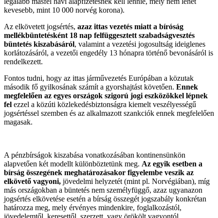
legalább másfél havi alapfizetésnek kell lennie, mely nem lehet
kevesebb, mint 10 000 norvég korona).
Az elkövetett jogsértés,
azaz ittas vezetés miatt a bíróság
mellékbüntetésként 18 nap felfüggesztett szabadságvesztés
büntetés kiszabásáról
, valamint a vezetési jogosultság ideiglenes
korlátozásáról, a vezetői engedély 13 hónapra történő bevonásáról is
rendelkezett.
Fontos tudni, hogy az ittas járművezetés Európában a közutak
második fő gyilkosának számít a gyorshajtást követően.
Ennek
megfelelően az egyes országok szigorú jogi eszközökkel lépnek
fel
ezzel a közúti közlekedésbiztonságra kiemelt veszélyességű
jogsértéssel szemben és az alkalmazott szankciók ennek megfelelően
magasak.
A pénzbírságok kiszabása vonatkozásában kontinensünkön
alapvetően két modellt különböztetünk meg.
Az egyik esetben a
bírság összegének meghatározásakor figyelembe veszik az
elkövető vagyoni,
jövedelmi helyzetét (mint pl. Norvégiában), míg
más országokban a büntetés nem személyfüggő, azaz ugyanazon
jogsértés elkövetése esetén a bírság összegét jogszabály konkrétan
határozza meg, mely érvényes mindenkire, foglalkozástól,
jövedelemtől, keresettől, szerzett, vagy örökölt vagyontól