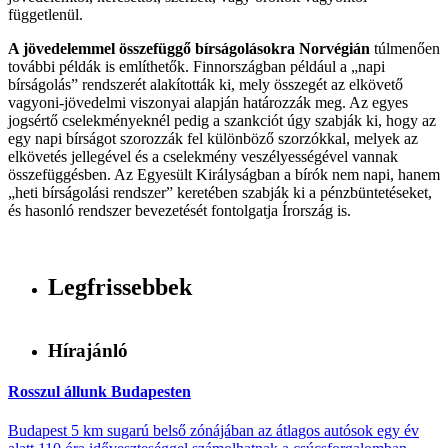
függetlenül.
A jövedelemmel összefüggő bírságolásokra Norvégián
túlmenően
további példák is említhetők. Finnországban például a „napi
bírságolás” rendszerét alakították ki, mely összegét az elkövető
vagyoni-jövedelmi viszonyai alapján határozzák meg. Az egyes
jogsértő cselekményeknél pedig a szankciót úgy szabják ki, hogy az
egy napi bírságot szorozzák fel különböző szorzókkal, melyek az
elkövetés jellegével és a cselekmény veszélyességével vannak
összefüggésben. Az Egyesült Királyságban a bírók nem napi, hanem
„heti bírságolási rendszer” keretében szabják ki a pénzbüntetéseket,
és hasonló rendszer bevezetését fontolgatja Írország is.
Legfrissebbek
Hírajánló
Rosszul állunk Budapesten
Budapest 5 km sugarú belső zónájában az átlagos autósok egy év