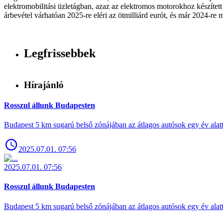
elektromobilitási üzletágban, azaz az elektromos motorokhoz készítet
árbevétel várhatóan 2025-re eléri az ötmilliárd eurót, és már 2024-re 
Legfrissebbek
Hírajánló
Rosszul állunk Budapesten
Budapest 5 km sugarú belső zónájában az átlagos autósok egy év alat
2025.07.01. 07:56
2025.07.01. 07:56
Rosszul állunk Budapesten
Budapest 5 km sugarú belső zónájában az átlagos autósok egy év alat