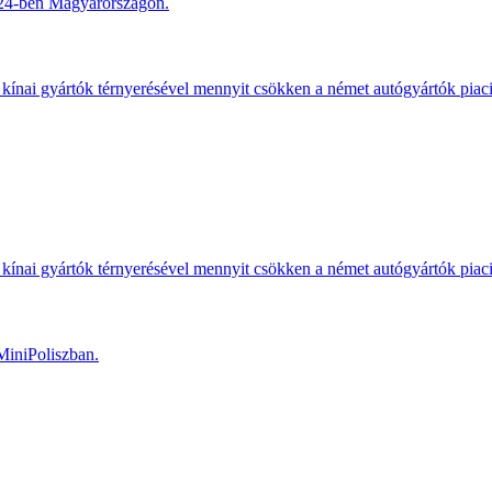
2024-ben Magyarországon.
kínai gyártók térnyerésével mennyit csökken a német autógyártók piac
kínai gyártók térnyerésével mennyit csökken a német autógyártók piac
MiniPoliszban.