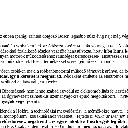
s az ebben iparági szinten dolgozó Bosch legalább húsz évig hajt még vég
emutatóján szóba kerültek az óriáscég jövőre vonatkozó meglátásai. A 
oldásokkal foglalkozó részleg vezetője hangsúlyozta, hogy
hiba lenne 
lyen motorok működtetéséhez szükséges berendezések, alkatrészek széles
giával működnének Bosch-termékekkel szerelt járművek – mondta.
entősen csökken majd a robbanómotorral működő járművek aránya, de b
dás, így a kereslet is megmarad.
Példaként említette az elektromos m
 szállításban használt járműveket.
 Bizottságnak nem lenne szabad egyedül az elektromobilitás fejlesztés
 és az úgynevezett szintetikus üzemanyagokra épülő megoldásokra – nyit
nyagok végét jelenti.
ldenek a Holdra, a technológiai megvalósítást „a mérnökökre hagyta”, 
giai monopólium” kialakulásához vezethet – fejtette ki
Volkmar Denner
,
s előretörése „megatrend”, és egyre inkább a Bosch egyik legfőbb ü
sztésekre. Csak az idén további 700 millió euró megmozgatásával folytatj