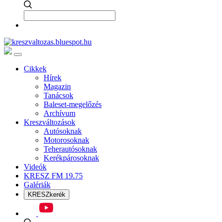
Cikkek
Hírek
Magazin
Tanácsok
Baleset-megelőzés
Archívum
Kreszváltozások
Autósoknak
Motorosoknak
Teherautósoknak
Kerékpárosoknak
Videók
KRESZ FM 19.75
Galériák
KRESZkerék