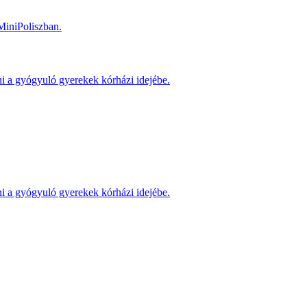
MiniPoliszban.
ni a gyógyuló gyerekek kórházi idejébe.
ni a gyógyuló gyerekek kórházi idejébe.