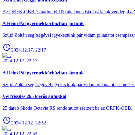
Az ORFK-OBB és partnerei 100 általános iskolást láttak vendégül a 
A Heim Pál gyermekkórházban jártunk
Szujó Zoltán segítségével igyekeztünk pár vidám pillanatot csempész
2024.12.17. 22:17
2024.12.17. 22:17
A Heim Pál gyermekkórházban jártunk
Szujó Zoltán segítségével igyekeztünk pár vidám pillanatot csempész
Vérfrissítés 265 lóerős autókkal
25 darab Skoda Octavia RS rendőrautót szerzett be az ORFK-OBB.
2024.12.12. 22:52
2024.12.12. 22:52