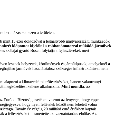
re beruházásokat ezen a területen.
több mint 15 ezer dolgozóval a legnagyobb magyarországi munkaadók
konkrét időpontot kijelölni a robbanómotorral működő járművek
 skáláját gyártó Bosch folytatja a fejlesztéseket, mert
őven lesznek helyzetek, körülmények és járműtípusok, amelyeknél
a
eghajtású járművek használatához szükséges infrastruktúrával nem
ére alapozni a klímavédelmi erőfeszítéseket, hanem valamennyi
ott megközelítést kellene alkalmaznia.
Mint mondta, az
az Európai Bizottság esetében viszont az fenyeget, hogy éppen
 megjegyezve, hogy ilyen feltételek között nem lehetett volna
zletága.
Tavaly év végéig 20 milliárd euró értékben kaptak
ák a fejlesztéseket – ismertette az igazgatótanács elnöke. Az