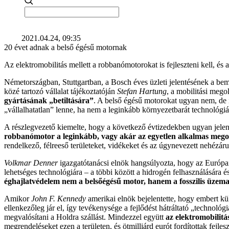
2021.04.24, 09:35
20 évet adnak a belső égésű motornak
Az elektromobilitás mellett a robbanómotorokat is fejleszteni kell, é
Németországban, Stuttgartban, a Bosch éves üzleti jelentésének a b
közé tartozó vállalat tájékoztatóján
Stefan Hartung
, a mobilitási meg
gyártásának „betiltására”
. A belső égésű motorokat ugyan nem, de i
„vállalhatatlan” lenne, ha nem a leginkább környezetbarát technoló
A részlegvezető kiemelte, hogy a következő évtizedekben ugyan jel
robbanómotor a leginkább, vagy akár az egyetlen alkalmas megol
rendelkező, félreeső területeket, vidékeket és az úgynevezett nehézáru
Volkmar Denner
igazgatótanácsi elnök hangsúlyozta, hogy az Európai
lehetséges technológiára – a többi között a hidrogén felhasználására
éghajlatvédelem nem a belsőégésű motor, hanem a fosszilis üzema
Amikor
John F. Kennedy
amerikai elnök bejelentette, hogy embert kü
ellenkezőleg jár el, így tevékenysége a fejlődést hátráltató „technoló
megvalósítani a Holdra szállást. Mindezzel együtt
az elektromobilitá
megrendeléseket ezen a területen, és ötmilliárd eurót fordítottak fejle