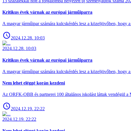
13 százalékkal nőtt a forgalomba helyezett új személyautók száma 
Kritikus évek várnak az európai járműiparra
A magyar járműipar számára kulcskérdés lesz a közeljövőben, hogy a 
2024.12.28. 10:03
2024.12.28. 10:03
Kritikus évek várnak az európai járműiparra
A magyar járműipar számára kulcskérdés lesz a közeljövőben, hogy a 
Nem lehet eléggé korán kezdeni
Az ORFK-OBB és partnerei 100 általános iskolást láttak vendégül a 
2024.12.19. 22:22
2024.12.19. 22:22
Nem lehet eléggé korán kezdeni