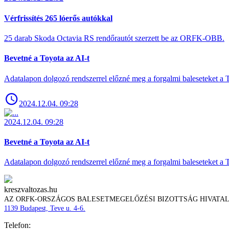
Vérfrissítés 265 lóerős autókkal
25 darab Skoda Octavia RS rendőrautót szerzett be az ORFK-OBB.
Bevetné a Toyota az AI-t
Adatalapon dolgozó rendszerrel előzné meg a forgalmi baleseteket a 
2024.12.04. 09:28
2024.12.04. 09:28
Bevetné a Toyota az AI-t
Adatalapon dolgozó rendszerrel előzné meg a forgalmi baleseteket a 
kreszvaltozas.hu
AZ ORFK-ORSZÁGOS BALESETMEGELŐZÉSI BIZOTTSÁG HIVATA
1139 Budapest, Teve u. 4-6.
Telefon: