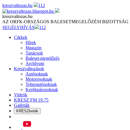
Skip
kreszvaltozas.hu
112
to
content
kreszvaltozas.hu
AZ ORFK-ORSZÁGOS BALESETMEGELŐZÉSI BIZOTTSÁG
SEGÉLYHÍVÁS
112
Cikkek
Hírek
Magazin
Tanácsok
Baleset-megelőzés
Archívum
Kreszváltozások
Autósoknak
Motorosoknak
Teherautósoknak
Kerékpárosoknak
Videók
KRESZ FM 19.75
Galériák
KRESZkerék