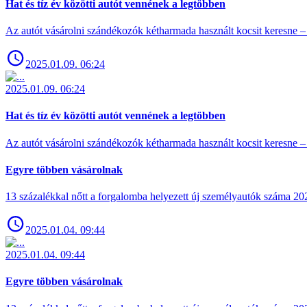
Hat és tíz év közötti autót vennének a legtöbben
Az autót vásárolni szándékozók kétharmada használt kocsit keresne – 
2025.01.09. 06:24
2025.01.09. 06:24
Hat és tíz év közötti autót vennének a legtöbben
Az autót vásárolni szándékozók kétharmada használt kocsit keresne – 
Egyre többen vásárolnak
13 százalékkal nőtt a forgalomba helyezett új személyautók száma 
2025.01.04. 09:44
2025.01.04. 09:44
Egyre többen vásárolnak