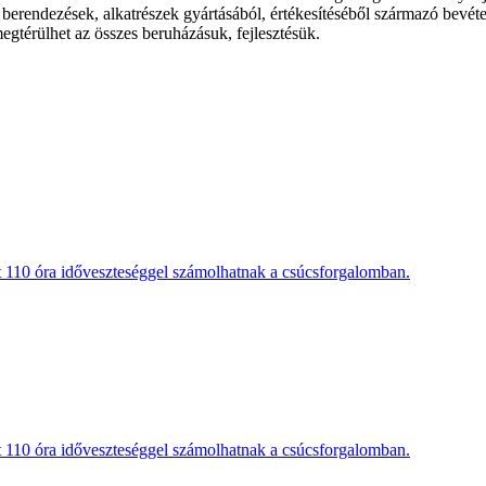
t berendezések, alkatrészek gyártásából, értékesítéséből származó bevét
megtérülhet az összes beruházásuk, fejlesztésük.
t 110 óra időveszteséggel számolhatnak a csúcsforgalomban.
t 110 óra időveszteséggel számolhatnak a csúcsforgalomban.