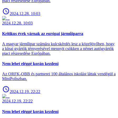
piaci részesedése Európában.
2024.12.28. 10:03
2024.12.28. 10:03
Kritikus évek várnak az európai járműiparra
A magyar járműipar számára kulcskérdés lesz a közeljövőben, hogy
a kínai gyártók térnyerésével mennyit csökken a német autógyártók
piaci részesedése Európában.
Nem lehet eléggé korán kezdeni
Az ORFK-OBB és partnerei 100 általános iskolást láttak vendégül a
MiniPoliszban.
2024.12.19. 22:22
2024.12.19. 22:22
Nem lehet eléggé korán kezdeni