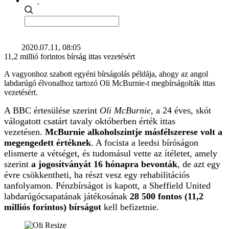
2020.07.11, 08:05
11,2 millió forintos bírság ittas vezetésért
A vagyonhoz szabott egyéni bírságolás példája, ahogy az angol
labdarúgó élvonalhoz tartozó Oli McBurnie-t megbírságolták ittas
vezetésért.
A BBC értesülése szerint
Oli McBurnie,
a
24 éves, skót
válogatott csatárt
tavaly októberben
érték ittas
vezetésen.
McBurnie alkoholszintje másfélszerese volt a
megengedett értéknek
. A focista a
leedsi bíróságon
elismerte a vétséget, és tudomásul vette az ítéletet, amely
szerint
a jogosítványát 16 hónapra bevonták
, de azt egy
évre csökkentheti, ha részt vesz egy rehabilitációs
tanfolyamon. Pénzbírságot is kapott, a
Sheffield United
labdarúgócsapatának játékosának
28 500 fontos (11,2
milliós forintos) bírságot
kell befizetnie.