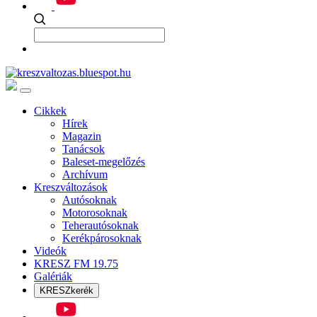
Cikkek
Hírek
Magazin
Tanácsok
Baleset-megelőzés
Archívum
Kreszváltozások
Autósoknak
Motorosoknak
Teherautósoknak
Kerékpárosoknak
Videók
KRESZ FM 19.75
Galériák
KRESZkerék