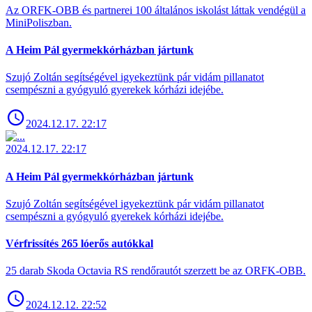
Az ORFK-OBB és partnerei 100 általános iskolást láttak vendégül a
MiniPoliszban.
A Heim Pál gyermekkórházban jártunk
Szujó Zoltán segítségével igyekeztünk pár vidám pillanatot
csempészni a gyógyuló gyerekek kórházi idejébe.
2024.12.17. 22:17
2024.12.17. 22:17
A Heim Pál gyermekkórházban jártunk
Szujó Zoltán segítségével igyekeztünk pár vidám pillanatot
csempészni a gyógyuló gyerekek kórházi idejébe.
Vérfrissítés 265 lóerős autókkal
25 darab Skoda Octavia RS rendőrautót szerzett be az ORFK-OBB.
2024.12.12. 22:52