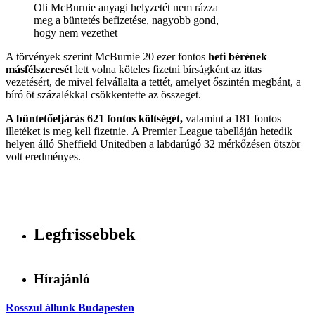
Oli McBurnie anyagi helyzetét nem rázza
meg a büntetés befizetése, nagyobb gond,
hogy nem vezethet
A törvények szerint McBurnie 20 ezer fontos
heti bérének
másfélszeresét
lett volna köteles fizetni bírságként az ittas
vezetésért, de mivel felvállalta a tettét, amelyet őszintén megbánt, a
bíró öt százalékkal csökkentette az összeget.
A büntetőeljárás 621 fontos költségét,
valamint a 181 fontos
illetéket is meg kell fizetnie. A Premier League tabelláján hetedik
helyen álló Sheffield Unitedben a labdarúgó 32 mérkőzésen ötször
volt eredményes.
Legfrissebbek
Hírajánló
Rosszul állunk Budapesten