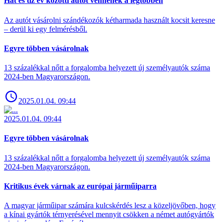
Hat és tíz év közötti autót vennének a legtöbben
Az autót vásárolni szándékozók kétharmada használt kocsit keresne
– derül ki egy felmérésből.
Egyre többen vásárolnak
13 százalékkal nőtt a forgalomba helyezett új személyautók száma
2024-ben Magyarországon.
2025.01.04. 09:44
2025.01.04. 09:44
Egyre többen vásárolnak
13 százalékkal nőtt a forgalomba helyezett új személyautók száma
2024-ben Magyarországon.
Kritikus évek várnak az európai járműiparra
A magyar járműipar számára kulcskérdés lesz a közeljövőben, hogy
a kínai gyártók térnyerésével mennyit csökken a német autógyártók