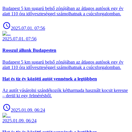
Budapest 5 km sugarú belső zónájában az átlagos autósok egy év
alatt 110 óra időveszteséggel számolhatnak a csúcsforgalomban.
2025.07.01. 07:56
2025.07.01. 07:56
Rosszul állunk Budapesten
Budapest 5 km sugarú belső zónájában az átlagos autósok egy év
alatt 110 óra időveszteséggel számolhatnak a csúcsforgalomban.
Hat és tíz év közötti autót vennének a legtöbben
Az autót vásárolni szándékozók kétharmada használt kocsit keresne
– derül ki egy felmérésből.
2025.01.09. 06:24
2025.01.09. 06:24