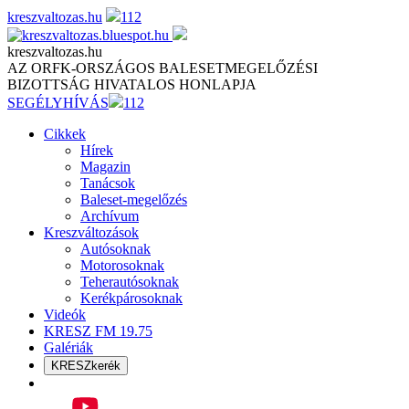
Skip
kreszvaltozas.hu
112
to
content
kreszvaltozas.hu
AZ ORFK-ORSZÁGOS BALESETMEGELŐZÉSI
BIZOTTSÁG HIVATALOS HONLAPJA
SEGÉLYHÍVÁS
112
Cikkek
Hírek
Magazin
Tanácsok
Baleset-megelőzés
Archívum
Kreszváltozások
Autósoknak
Motorosoknak
Teherautósoknak
Kerékpárosoknak
Videók
KRESZ FM 19.75
Galériák
KRESZkerék