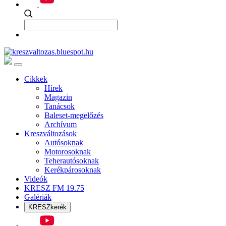
Cikkek
Hírek
Magazin
Tanácsok
Baleset-megelőzés
Archívum
Kreszváltozások
Autósoknak
Motorosoknak
Teherautósoknak
Kerékpárosoknak
Videók
KRESZ FM 19.75
Galériák
KRESZkerék