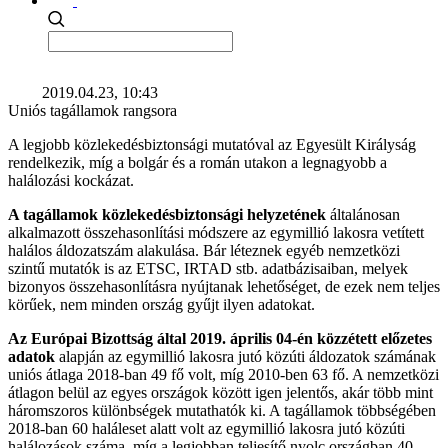
2019.04.23, 10:43
Uniós tagállamok rangsora
A legjobb közlekedésbiztonsági mutatóval az Egyesült Királyság
rendelkezik, míg a bolgár és a román utakon a legnagyobb a
halálozási kockázat.
A tagállamok közlekedésbiztonsági helyzetének
általánosan
alkalmazott összehasonlítási módszere az egymillió lakosra vetített
halálos áldozatszám alakulása. Bár léteznek egyéb nemzetközi
szintű mutatók is az ETSC, IRTAD stb. adatbázisaiban, melyek
bizonyos összehasonlításra nyújtanak lehetőséget, de ezek nem teljes
körűek, nem minden ország gyűjt ilyen adatokat.
Az Európai Bizottság által 2019. április 04-én közzétett előzetes
adatok
alapján az egymillió lakosra jutó közúti áldozatok számának
uniós átlaga 2018-ban 49 fő volt, míg 2010-ben 63 fő. A nemzetközi
átlagon belül az egyes országok között igen jelentős, akár több mint
háromszoros különbségek mutathatók ki. A tagállamok többségében
2018-ban 60 haláleset alatt volt az egymillió lakosra jutó közúti
halálozások száma, míg a legjobban teljesítő nyolc országban 40