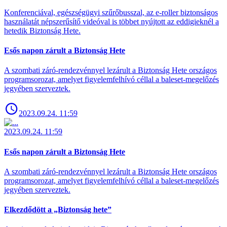
Konferenciával, egészségügyi szűrőbusszal, az e-roller biztonságos
használatát népszerűsítő videóval is többet nyújtott az eddigieknél a
hetedik Biztonság Hete.
Esős napon zárult a Biztonság Hete
A szombati záró-rendezvénnyel lezárult a Biztonság Hete országos
programsorozat, amelyet figyelemfelhívó céllal a baleset-megelőzés
jegyében szerveztek.
2023.09.24. 11:59
2023.09.24. 11:59
Esős napon zárult a Biztonság Hete
A szombati záró-rendezvénnyel lezárult a Biztonság Hete országos
programsorozat, amelyet figyelemfelhívó céllal a baleset-megelőzés
jegyében szerveztek.
Elkezdődött a „Biztonság hete”