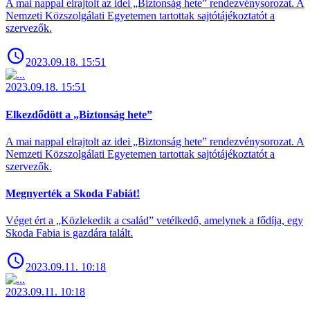
A mai nappal elrajtolt az idei „Biztonság hete” rendezvénysorozat. A
Nemzeti Közszolgálati Egyetemen tartottak sajtótájékoztatót a
szervezők.
2023.09.18. 15:51
2023.09.18. 15:51
Elkezdődött a „Biztonság hete”
A mai nappal elrajtolt az idei „Biztonság hete” rendezvénysorozat. A
Nemzeti Közszolgálati Egyetemen tartottak sajtótájékoztatót a
szervezők.
Megnyerték a Skoda Fabiát!
Véget ért a „Közlekedik a család” vetélkedő, amelynek a fődíja, egy
Skoda Fabia is gazdára talált.
2023.09.11. 10:18
2023.09.11. 10:18