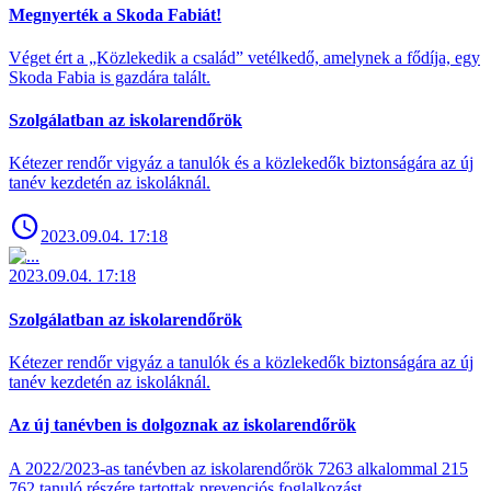
Megnyerték a Skoda Fabiát!
Véget ért a „Közlekedik a család” vetélkedő, amelynek a fődíja, egy
Skoda Fabia is gazdára talált.
Szolgálatban az iskolarendőrök
Kétezer rendőr vigyáz a tanulók és a közlekedők biztonságára az új
tanév kezdetén az iskoláknál.
2023.09.04. 17:18
2023.09.04. 17:18
Szolgálatban az iskolarendőrök
Kétezer rendőr vigyáz a tanulók és a közlekedők biztonságára az új
tanév kezdetén az iskoláknál.
Az új tanévben is dolgoznak az iskolarendőrök
A 2022/2023-as tanévben az iskolarendőrök 7263 alkalommal 215
762 tanuló részére tartottak prevenciós foglalkozást.