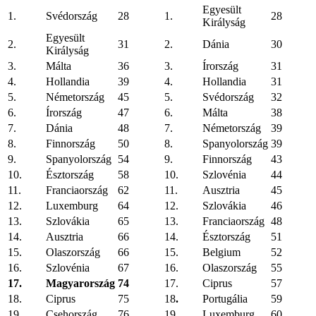
Egyesült
1.
Svédország
28
1.
28
Királyság
Egyesült
2.
31
2.
Dánia
30
Királyság
3.
Málta
36
3.
Írország
31
4.
Hollandia
39
4.
Hollandia
31
5.
Németország
45
5.
Svédország
32
6.
Írország
47
6.
Málta
38
7.
Dánia
48
7.
Németország
39
8.
Finnország
50
8.
Spanyolország
39
9.
Spanyolország
54
9.
Finnország
43
10.
Észtország
58
10.
Szlovénia
44
11.
Franciaország
62
11.
Ausztria
45
12.
Luxemburg
64
12.
Szlovákia
46
13.
Szlovákia
65
13.
Franciaország
48
14.
Ausztria
66
14.
Észtország
51
15.
Olaszország
66
15.
Belgium
52
16.
Szlovénia
67
16.
Olaszország
55
17.
Magyarország
74
17.
Ciprus
57
18.
Ciprus
75
18
.
Portugália
59
19.
Csehország
76
19.
Luxemburg
60