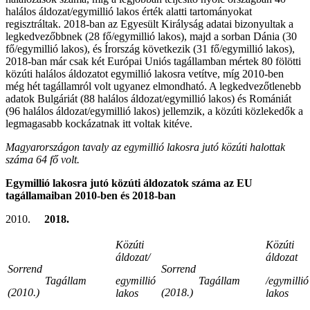
halálos áldozat/egymillió lakos érték alatti tartományokat
regisztráltak. 2018-ban az Egyesült Királyság adatai bizonyultak a
legkedvezőbbnek (28 fő/egymillió lakos), majd a sorban Dánia (30
fő/egymillió lakos), és Írország következik (31 fő/egymillió lakos),
2018-ban már csak két Európai Uniós tagállamban mértek 80 fölötti
közúti halálos áldozatot egymillió lakosra vetítve, míg 2010-ben
még hét tagállamról volt ugyanez elmondható. A legkedvezőtlenebb
adatok Bulgáriát (88 halálos áldozat/egymillió lakos) és Romániát
(96 halálos áldozat/egymillió lakos) jellemzik, a közúti közlekedők a
legmagasabb kockázatnak itt voltak kitéve.
Magyarországon tavaly az egymillió lakosra jutó közúti halottak
száma 64 fő volt.
Egymillió lakosra jutó közúti áldozatok száma az EU
tagállamaiban
2010-ben és 2018-ban
2018.
Közúti
Közúti
áldozat/
áldozat
Sorrend
Sorrend
Tagállam
egymillió
Tagállam
/egymillió
(2010.)
(2018.)
lakos
lakos