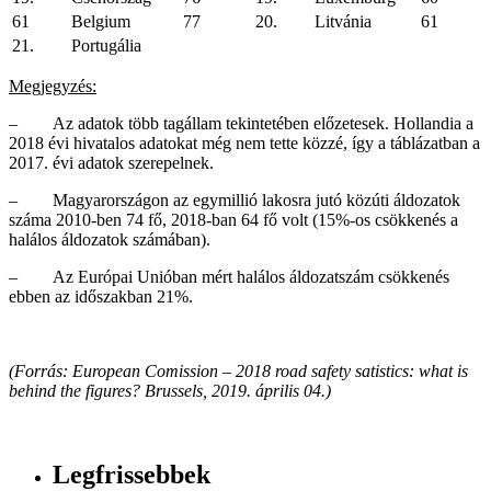
61
Belgium
77
20.
Litvánia
61
21.
Portugália
Megjegyzés:
– Az adatok több tagállam tekintetében előzetesek. Hollandia a
2018 évi hivatalos adatokat még nem tette közzé, így a táblázatban a
2017. évi adatok szerepelnek.
– Magyarországon az egymillió lakosra jutó közúti áldozatok
száma 2010-ben 74 fő, 2018-ban 64 fő volt (15%-os csökkenés a
halálos áldozatok számában).
– Az Európai Unióban mért halálos áldozatszám csökkenés
ebben az időszakban 21%.
(Forrás: European Comission – 2018 road safety satistics: what is
behind the figures? Brussels, 2019. április 04.)
Legfrissebbek