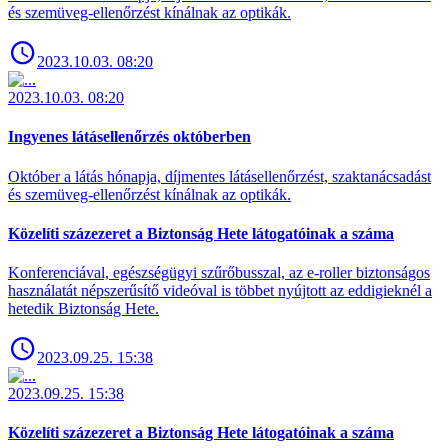
és szemüveg-ellenőrzést kínálnak az optikák.
2023.10.03. 08:20
2023.10.03. 08:20
Ingyenes látásellenőrzés októberben
Október a látás hónapja, díjmentes látásellenőrzést, szaktanácsadást
és szemüveg-ellenőrzést kínálnak az optikák.
Közelíti százezeret a Biztonság Hete látogatóinak a száma
Konferenciával, egészségügyi szűrőbusszal, az e-roller biztonságos
használatát népszerűsítő videóval is többet nyújtott az eddigieknél a
hetedik Biztonság Hete.
2023.09.25. 15:38
2023.09.25. 15:38
Közelíti százezeret a Biztonság Hete látogatóinak a száma