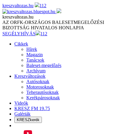
Skip
kreszvaltozas.hu
112
to
content
kreszvaltozas.hu
AZ ORFK-ORSZÁGOS BALESETMEGELŐZÉSI
BIZOTTSÁG HIVATALOS HONLAPJA
SEGÉLYHÍVÁS
112
Cikkek
Hírek
Magazin
Tanácsok
Baleset-megelőzés
Archívum
Kreszváltozások
Autósoknak
Motorosoknak
Teherautósoknak
Kerékpárosoknak
Videók
KRESZ FM 19.75
Galériák
KRESZkerék