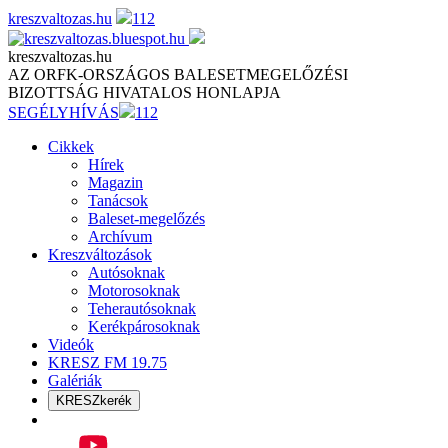
Skip
kreszvaltozas.hu
112
to
content
kreszvaltozas.hu
AZ ORFK-ORSZÁGOS BALESETMEGELŐZÉSI
BIZOTTSÁG HIVATALOS HONLAPJA
SEGÉLYHÍVÁS
112
Cikkek
Hírek
Magazin
Tanácsok
Baleset-megelőzés
Archívum
Kreszváltozások
Autósoknak
Motorosoknak
Teherautósoknak
Kerékpárosoknak
Videók
KRESZ FM 19.75
Galériák
KRESZkerék