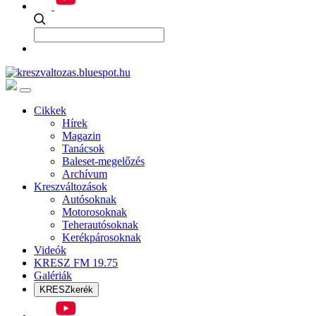
Cikkek
Hírek
Magazin
Tanácsok
Baleset-megelőzés
Archívum
Kreszváltozások
Autósoknak
Motorosoknak
Teherautósoknak
Kerékpárosoknak
Videók
KRESZ FM 19.75
Galériák
KRESZkerék