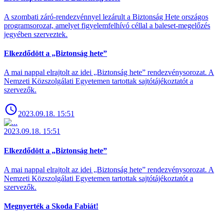
A szombati záró-rendezvénnyel lezárult a Biztonság Hete országos
programsorozat, amelyet figyelemfelhívó céllal a baleset-megelőzés
jegyében szerveztek.
Elkezdődött a „Biztonság hete”
A mai nappal elrajtolt az idei „Biztonság hete” rendezvénysorozat. A
Nemzeti Közszolgálati Egyetemen tartottak sajtótájékoztatót a
szervezők.
2023.09.18. 15:51
2023.09.18. 15:51
Elkezdődött a „Biztonság hete”
A mai nappal elrajtolt az idei „Biztonság hete” rendezvénysorozat. A
Nemzeti Közszolgálati Egyetemen tartottak sajtótájékoztatót a
szervezők.
Megnyerték a Skoda Fabiát!