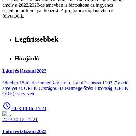
amely a 2022/2023-as tanévben is biztosította az ingyenes
segédmotor-kerékpár képzést. A program az új tanévben is
folytatódik.
Legfrissebbek
Hírajánló
Látni és látszani 2023
Október 18-tól december 3-ig tart a „Látni és látszani 2023” akció,
amelyet az ORFK-Országos Balesetmegelőzési Bizottság (ORFK-
OBB) szervezett.
2023.10.16. 15:21
2023.10.16. 15:21
Látni és látszani 2023