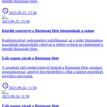
hetedik Biztonság Hete.
2023.09.25. 15:38
2023.09.25. 15:38
Közelíti százezeret a Biztonság Hete látogatóinak a száma
Konferenciával, egészségügyi szűrőbusszal, az e-roller biztonságos
használatát népszerűsítő videóval is többet nyújtott az eddigieknél a
hetedik Biztonság Hete.
Esős napon zárult a Biztonság Hete
A szombati záró-rendezvénnyel lezárult a Biztonság Hete országos
programsorozat, amelyet figyelemfelhívó céllal a baleset-megelőzés
jegyében szerveztek.
2023.09.24. 11:59
2023.09.24. 11:59
Esős napon zárult a Biztonság Hete