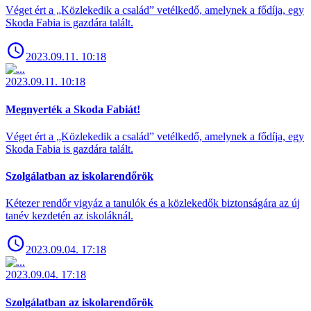
Véget ért a „Közlekedik a család” vetélkedő, amelynek a fődíja, egy
Skoda Fabia is gazdára talált.
2023.09.11. 10:18
2023.09.11. 10:18
Megnyerték a Skoda Fabiát!
Véget ért a „Közlekedik a család” vetélkedő, amelynek a fődíja, egy
Skoda Fabia is gazdára talált.
Szolgálatban az iskolarendőrök
Kétezer rendőr vigyáz a tanulók és a közlekedők biztonságára az új
tanév kezdetén az iskoláknál.
2023.09.04. 17:18
2023.09.04. 17:18
Szolgálatban az iskolarendőrök