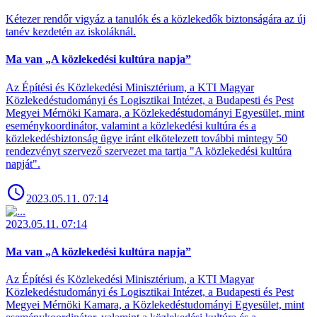
Kétezer rendőr vigyáz a tanulók és a közlekedők biztonságára az új
tanév kezdetén az iskoláknál.
Ma van „A közlekedési kultúra napja”
Az Építési és Közlekedési Minisztérium, a KTI Magyar
Közlekedéstudományi és Logisztikai Intézet, a Budapesti és Pest
Megyei Mérnöki Kamara, a Közlekedéstudományi Egyesület, mint
eseménykoordinátor, valamint a közlekedési kultúra és a
közlekedésbiztonság ügye iránt elkötelezett további mintegy 50
rendezvényt szervező szervezet ma tartja "A közlekedési kultúra
napját".
2023.05.11. 07:14
2023.05.11. 07:14
Ma van „A közlekedési kultúra napja”
Az Építési és Közlekedési Minisztérium, a KTI Magyar
Közlekedéstudományi és Logisztikai Intézet, a Budapesti és Pest
Megyei Mérnöki Kamara, a Közlekedéstudományi Egyesület, mint