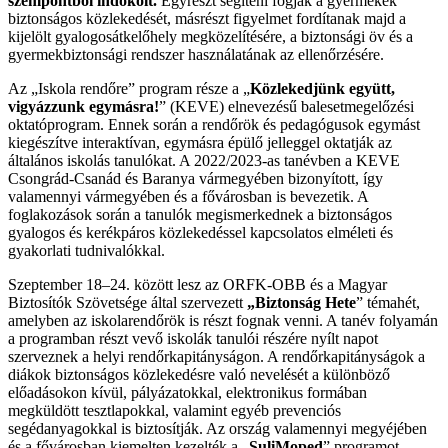
szempontból indokolt.
Egyrészt segíteni fogják a gyermekek
biztonságos közlekedését, másrészt figyelmet fordítanak majd a
kijelölt gyalogosátkelőhely megközelítésére, a biztonsági öv és a
gyermekbiztonsági rendszer használatának az ellenőrzésére.
Az „Iskola rendőre” program része a „
Közlekedjünk együtt,
vigyázzunk egymásra!
” (KEVE) elnevezésű balesetmegelőzési
oktatóprogram. Ennek során a rendőrök és pedagógusok egymást
kiegészítve interaktívan, egymásra épülő jelleggel oktatják az
általános iskolás tanulókat. A 2022/2023-as tanévben a KEVE
Csongrád-Csanád és Baranya vármegyében bizonyított, így
valamennyi vármegyében és a fővárosban is bevezetik. A
foglakozások során a tanulók megismerkednek a biztonságos
gyalogos és kerékpáros közlekedéssel kapcsolatos elméleti és
gyakorlati tudnivalókkal.
Szeptember 18–24. között lesz az ORFK-OBB és a Magyar
Biztosítók Szövetsége által szervezett
„Biztonság Hete
” témahét,
amelyben az iskolarendőrök is részt fognak venni. A tanév folyamán
a programban részt vevő iskolák tanulói részére nyílt napot
szerveznek a helyi rendőrkapitányságon. A rendőrkapitányságok a
diákok biztonságos közlekedésre való nevelését a különböző
előadásokon kívül, pályázatokkal, elektronikus formában
megküldött tesztlapokkal, valamint egyéb prevenciós
segédanyagokkal is biztosítják. Az ország valamennyi megyéjében
és a fővárosban kiemelten kezelték a „
SuliMoped
” programot,