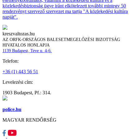
eseménykoordinátor, valamint a közlekedési kultúra és a
közlekedésbiztonság ügye iránt elkötelezett további mintegy 50
rendezvényt szervező szervezet ma tartja "A közlekedési kultúra
napját".
kreszvaltozas.hu
AZ ORFK-ORSZÁGOS BALESETMEGELŐZÉSI BIZOTTSÁG
HIVATALOS HONLAPJA
1139 Budapest, Teve u. 4-6.
Telefon:
+36 (1) 443 56 51
Levelezési cím:
1903 Budapest, Pf.: 314.
police.hu
MAGYAR RENDŐRSÉG