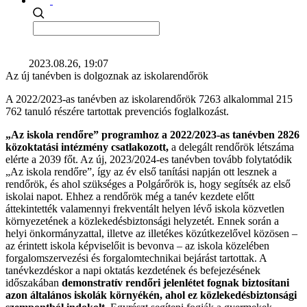
2023.08.26, 19:07
Az új tanévben is dolgoznak az iskolarendőrök
A 2022/2023-as tanévben az iskolarendőrök 7263 alkalommal 215
762 tanuló részére tartottak prevenciós foglalkozást.
„Az iskola rendőre” programhoz a 2022/2023-as tanévben 2826
közoktatási intézmény csatlakozott,
a delegált rendőrök létszáma
elérte a 2039 főt. Az új, 2023/2024-es tanévben tovább folytatódik
„Az iskola rendőre”, így az év első tanítási napján ott lesznek a
rendőrök, és ahol szükséges a Polgárőrök is, hogy segítsék az első
iskolai napot. Ehhez a rendőrök még a tanév kezdete előtt
áttekintették valamennyi frekventált helyen lévő iskola közvetlen
környezetének a közlekedésbiztonsági helyzetét. Ennek során a
helyi önkormányzattal, illetve az illetékes közútkezelővel közösen –
az érintett iskola képviselőit is bevonva – az iskola közelében
forgalomszervezési és forgalomtechnikai bejárást tartottak. A
tanévkezdéskor a napi oktatás kezdetének és befejezésének
időszakában
demonstratív rendőri jelenlétet fognak biztosítani
azon általános iskolák környékén, ahol ez közlekedésbiztonsági