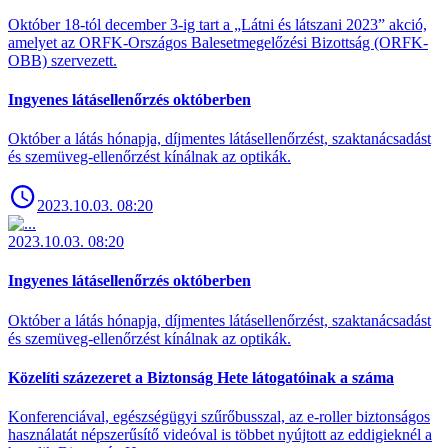
Október 18-tól december 3-ig tart a „Látni és látszani 2023” akció,
amelyet az ORFK-Országos Balesetmegelőzési Bizottság (ORFK-
OBB) szervezett.
Ingyenes látásellenőrzés októberben
Október a látás hónapja, díjmentes látásellenőrzést, szaktanácsadást
és szemüveg-ellenőrzést kínálnak az optikák.
2023.10.03. 08:20
2023.10.03. 08:20
Ingyenes látásellenőrzés októberben
Október a látás hónapja, díjmentes látásellenőrzést, szaktanácsadást
és szemüveg-ellenőrzést kínálnak az optikák.
Közelíti százezeret a Biztonság Hete látogatóinak a száma
Konferenciával, egészségügyi szűrőbusszal, az e-roller biztonságos
használatát népszerűsítő videóval is többet nyújtott az eddigieknél a