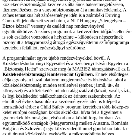
közlekedésbiztonságtól kezdve az általános balesetmegelőzésen,
tűzmegelőzésen és a vagyonbiztonságon át a munkavédelemig. A
színes tematikus hét záróeseménye idén is a zsámbéki Driving
Camp-ről jelentkezett szombaton, a NIT Hungary „5 tengelyen –
Biztos kézzel” verseny és családi nap rendezvényével
együttműködve. A színes programok a kedvezőtlen időjárás ellenére
is sok családot vonzottak a helyszínre – különösen népszerűnek
bizonyult a Magyarország átfogó egészségvédelmi szűrőprogramja
keretében felállított egészségügyi szűrőbusz.
A programkínálat egyre újabb rendezvényekkel bővül. A
Közlekedéstudományi Egyesület és a Széchenyi István Egyetem a
„Biztonság Hetén” szervezte meg (a MABISZ támogatásával) az
I.
Közlekedésbiztonsági Konferenciát Győrben.
Ennek elsődleges
célja egy olyan hazai platform megteremtése és biztosítása, ahol a
közlekedésbiztonság minden területével (ember, jármű, út-, és
környezet) és a közlekedés minden alágazatával (közút, vasút, vízi-,
és légi közlekedés) találkozhatnak az érintett szakemberek. Az
elmúlt két évhez hasonlóan a kezdeményezés idén is kilépett a
nemzetközi térbe: a Child Safety program keretében több közép-és
kelet-európai országban közös akciókkal hívta fel a figyelmet a
gyermekek biztonságára, elsősorban a közúti forgalomban. Az
együttműködő országok (Magyarország mellett Ausztria, Románia,
Bulgária és Szlovénia) egy közös videófilmmel gondolkodtatnak el
az új típusú közlekedési eszközök, a mikromobilitás helyes