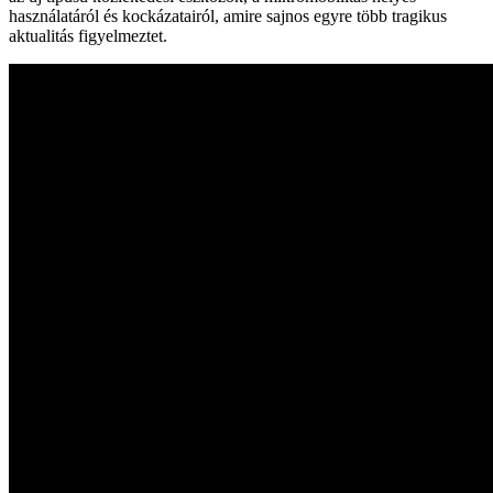
használatáról és kockázatairól, amire sajnos egyre több tragikus
aktualitás figyelmeztet.