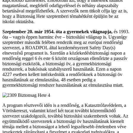
kapcsolódó üzeneteket. Elsősorban azt, hogy a balesetek tudatos
magatartással, megfelelő odafigyeléssel és néhány alapszabály
betartásával megelőzhetőek. A szervezők nem titkolt célja így az is,
hogy a Biztonság Hete szeptemberi témahétként épüljön be az
iskolai oktatásba.
Szeptember 20. már 1954. óta a gyermekek világnapja,
és 1993.
óta – vagyis éppen harminc éve – biztosítási világnap is. Ugyanígy
szeptember második felében rendezik meg az európai rendőrségi
szervezet, a ROADPOL által kezdeményezett Safety Day(s)
elnevezésű programot is. Szerdán a közlekedésbiztonsági napon a
rendőrség reggel 6 és este 6 között országosan ellenőrizte a passzív
biztonsági eszközök, a biztonsági öv, a gyermekbiztonsági
rendszerek, a bukósisak szabályszerű használatát. Ezen a napon
4227 esetben kellett intézkedniük a rendőröknek a biztonsági öv
használatának az elmulasztása, 48 esetben pedig a
gyermekbiztonsági rendszer használatának az elmulasztása miatt.
A program résztvevői idén is a rendőrség, a Katasztrófavédelem, a
Vöröskereszt, valamint közel két tucat további közreműködő
szervezet szakdolgozói, továbbá biztosítási szakemberek voltak. Az
együttműködő szervezetek a biztonsági öv használatának kiemelt
témája mellett a biztonságot a lehető legszélesebb értelemben véve
igyekeztek ráirányítani a figyelmet a gyakorlati tudnivalókra, a