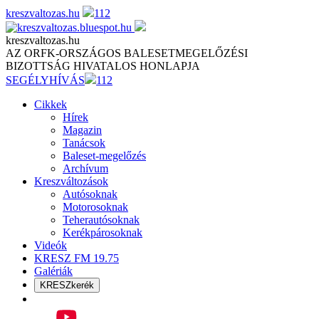
Skip
kreszvaltozas.hu
112
to
content
kreszvaltozas.hu
AZ ORFK-ORSZÁGOS BALESETMEGELŐZÉSI
BIZOTTSÁG HIVATALOS HONLAPJA
SEGÉLYHÍVÁS
112
Cikkek
Hírek
Magazin
Tanácsok
Baleset-megelőzés
Archívum
Kreszváltozások
Autósoknak
Motorosoknak
Teherautósoknak
Kerékpárosoknak
Videók
KRESZ FM 19.75
Galériák
KRESZkerék