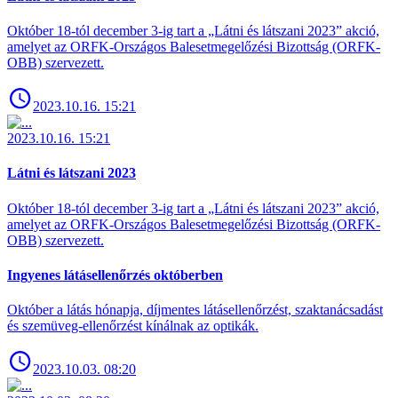
Október 18-tól december 3-ig tart a „Látni és látszani 2023” akció,
amelyet az ORFK-Országos Balesetmegelőzési Bizottság (ORFK-
OBB) szervezett.
2023.10.16. 15:21
2023.10.16. 15:21
Látni és látszani 2023
Október 18-tól december 3-ig tart a „Látni és látszani 2023” akció,
amelyet az ORFK-Országos Balesetmegelőzési Bizottság (ORFK-
OBB) szervezett.
Ingyenes látásellenőrzés októberben
Október a látás hónapja, díjmentes látásellenőrzést, szaktanácsadást
és szemüveg-ellenőrzést kínálnak az optikák.
2023.10.03. 08:20