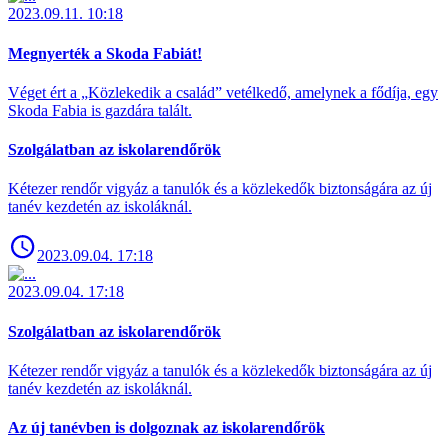
2023.09.11. 10:18
Megnyerték a Skoda Fabiát!
Véget ért a „Közlekedik a család” vetélkedő, amelynek a fődíja, egy
Skoda Fabia is gazdára talált.
Szolgálatban az iskolarendőrök
Kétezer rendőr vigyáz a tanulók és a közlekedők biztonságára az új
tanév kezdetén az iskoláknál.
2023.09.04. 17:18
2023.09.04. 17:18
Szolgálatban az iskolarendőrök
Kétezer rendőr vigyáz a tanulók és a közlekedők biztonságára az új
tanév kezdetén az iskoláknál.
Az új tanévben is dolgoznak az iskolarendőrök