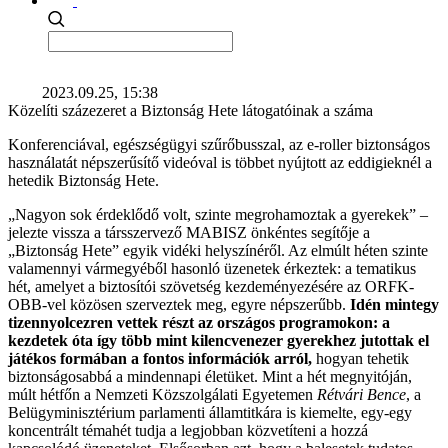
2023.09.25, 15:38
Közelíti százezeret a Biztonság Hete látogatóinak a száma
Konferenciával, egészségügyi szűrőbusszal, az e-roller biztonságos
használatát népszerűsítő videóval is többet nyújtott az eddigieknél a
hetedik Biztonság Hete.
„Nagyon sok érdeklődő volt, szinte megrohamoztak a gyerekek” –
jelezte vissza a társszervező MABISZ önkéntes segítője a
„Biztonság Hete” egyik vidéki helyszínéről. Az elmúlt héten szinte
valamennyi vármegyéből hasonló üzenetek érkeztek: a tematikus
hét, amelyet a biztosítói szövetség kezdeményezésére az ORFK-
OBB-vel közösen szerveztek meg, egyre népszerűbb.
Idén mintegy
tizennyolcezren vettek részt az országos programokon: a
kezdetek óta így több mint kilencvenezer gyerekhez jutottak el
játékos formában a fontos információk arról,
hogyan tehetik
biztonságosabbá a mindennapi életüket. Mint a hét megnyitóján,
múlt hétfőn a Nemzeti Közszolgálati Egyetemen
Rétvári Bence
, a
Belügyminisztérium parlamenti államtitkára is kiemelte, egy-egy
koncentrált témahét tudja a legjobban közvetíteni a hozzá