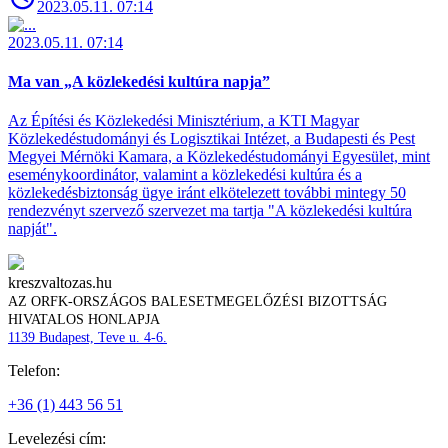
2023.05.11. 07:14
2023.05.11. 07:14
Ma van „A közlekedési kultúra napja”
Az Építési és Közlekedési Minisztérium, a KTI Magyar
Közlekedéstudományi és Logisztikai Intézet, a Budapesti és Pest
Megyei Mérnöki Kamara, a Közlekedéstudományi Egyesület, mint
eseménykoordinátor, valamint a közlekedési kultúra és a
közlekedésbiztonság ügye iránt elkötelezett további mintegy 50
rendezvényt szervező szervezet ma tartja "A közlekedési kultúra
napját".
kreszvaltozas.hu
AZ ORFK-ORSZÁGOS BALESETMEGELŐZÉSI BIZOTTSÁG
HIVATALOS HONLAPJA
1139 Budapest, Teve u. 4-6.
Telefon:
+36 (1) 443 56 51
Levelezési cím: