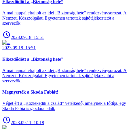
Elkezdődött a „Biztonság hete”
A mai nappal elrajtolt az idei „Biztonság hete” rendezvénysorozat. A
Nemzeti Közszolgálati Egyetemen tartottak sajtótájékoztatót a
szervezők.
2023.09.18. 15:51
2023.09.18. 15:51
Elkezdődött a „Biztonság hete”
A mai nappal elrajtolt az idei „Biztonság hete” rendezvénysorozat. A
Nemzeti Közszolgálati Egyetemen tartottak sajtótájékoztatót a
szervezők.
Megnyerték a Skoda Fabiát!
Véget ért a „Közlekedik a család” vetélkedő, amelynek a fődíja, egy
Skoda Fabia is gazdára talált.
2023.09.11. 10:18