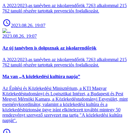
A 2022/2023-as tanévben az iskolarendőrök 7263 alkalommal 215
762 tanuló részére tartottak prevenciós foglalkozást.
2023.08.26. 19:07
2023.08.26. 19:07
Az új tanévben is dolgoznak az iskolarendőrök
A 2022/2023-as tanévben az iskolarendőrök 7263 alkalommal 215
762 tanuló részére tartottak prevenciós foglalkozást.
Ma van „A közlekedési kultúra napja”
Az Építési és Közlekedési Minisztérium, a KTI Magyar
Közlekedéstudományi és Logisztikai Intézet, a Budapesti és Pest
Megyei Mérnöki Kamara, a Közlekedéstudományi Egyesület, mint
eseménykoordinátor, valamint a közlekedési kultúra és a
közlekedésbiztonság ügye iránt elkötelezett további mintegy 50
rendezvényt szervező szervezet ma tartja "A közlekedési kultúra
napját".