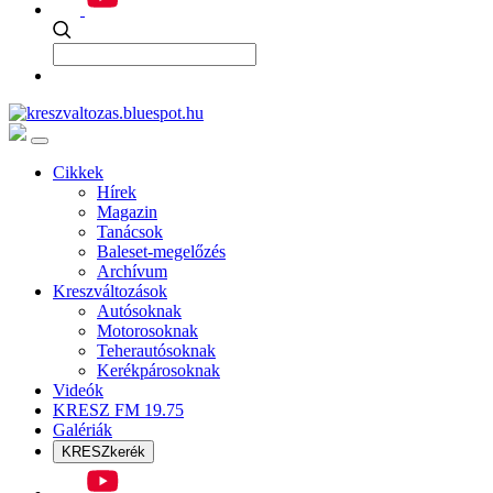
Cikkek
Hírek
Magazin
Tanácsok
Baleset-megelőzés
Archívum
Kreszváltozások
Autósoknak
Motorosoknak
Teherautósoknak
Kerékpárosoknak
Videók
KRESZ FM 19.75
Galériák
KRESZkerék