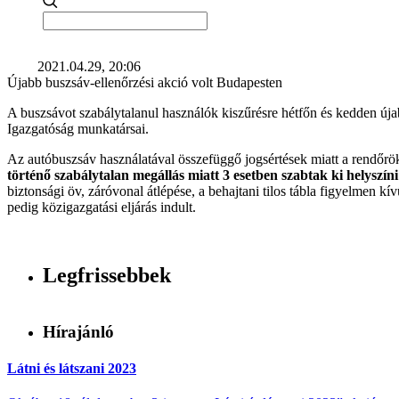
2021.04.29, 20:06
Újabb buszsáv-ellenőrzési akció volt Budapesten
A buszsávot szabálytalanul használók kiszűrésre hétfőn és kedden új
Igazgatóság munkatársai.
Az autóbuszsáv használatával összefüggő jogsértések miatt a rendőrö
történő szabálytalan megállás miatt 3 esetben szabtak ki helyszíni
biztonsági öv, záróvonal átlépése, a behajtani tilos tábla figyelmen k
pedig közigazgatási eljárás indult.
Legfrissebbek
Hírajánló
Látni és látszani 2023