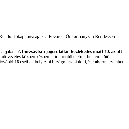
ti Rendőr-főkapitányság és a Fővárosi Önkormányzati Rendészeti
 napjában.
A buszsávban jogosulatlan közlekedés miatt 40, az ott
rdult vezetés közben kézben tartott mobiltelefon, be nem kötött
t további 16 esetben helyszíni bírságot szabtak ki, 3 emberrel szemben