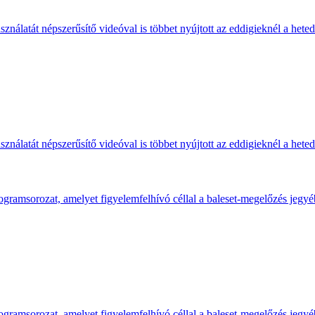
ználatát népszerűsítő videóval is többet nyújtott az eddigieknél a hete
ználatát népszerűsítő videóval is többet nyújtott az eddigieknél a hete
gramsorozat, amelyet figyelemfelhívó céllal a baleset-megelőzés jegyé
gramsorozat, amelyet figyelemfelhívó céllal a baleset-megelőzés jegyé