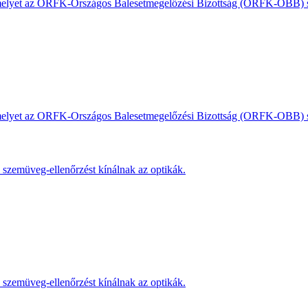
, amelyet az ORFK-Országos Balesetmegelőzési Bizottság (ORFK-OBB) s
, amelyet az ORFK-Országos Balesetmegelőzési Bizottság (ORFK-OBB) s
s szemüveg-ellenőrzést kínálnak az optikák.
s szemüveg-ellenőrzést kínálnak az optikák.