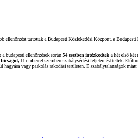
abb ellenőrzést tartottak a Budapesti Közlekedési Központ, a Budapes
k a budapesti ellenőrzések során
54 esetben intézkedtek
a hét első két
 bírságot,
11 emberrel szemben szabálysértési feljelentést tettek. Előfo
ívül hagyása vagy parkolás rakodási területen. E szabálytalanságok miat