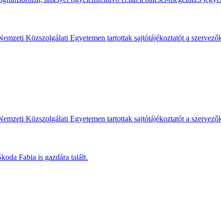
Nemzeti Közszolgálati Egyetemen tartottak sajtótájékoztatót a szervező
Nemzeti Közszolgálati Egyetemen tartottak sajtótájékoztatót a szervező
koda Fabia is gazdára talált.