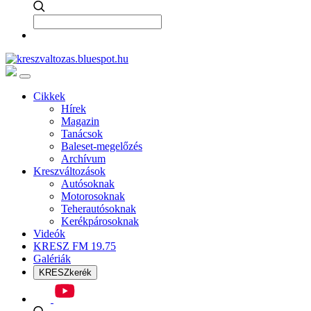
Cikkek
Hírek
Magazin
Tanácsok
Baleset-megelőzés
Archívum
Kreszváltozások
Autósoknak
Motorosoknak
Teherautósoknak
Kerékpárosoknak
Videók
KRESZ FM 19.75
Galériák
KRESZkerék