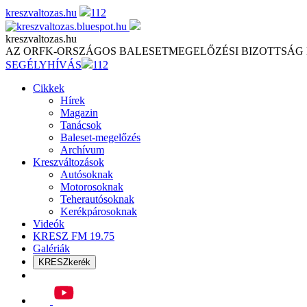
Skip
kreszvaltozas.hu
112
to
content
kreszvaltozas.hu
AZ ORFK-ORSZÁGOS BALESETMEGELŐZÉSI BIZOTTSÁG
SEGÉLYHÍVÁS
112
Cikkek
Hírek
Magazin
Tanácsok
Baleset-megelőzés
Archívum
Kreszváltozások
Autósoknak
Motorosoknak
Teherautósoknak
Kerékpárosoknak
Videók
KRESZ FM 19.75
Galériák
KRESZkerék