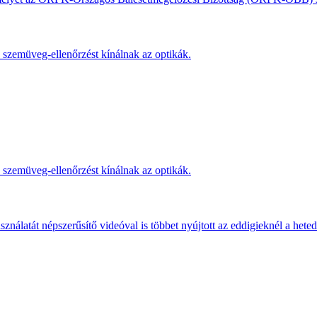
s szemüveg-ellenőrzést kínálnak az optikák.
s szemüveg-ellenőrzést kínálnak az optikák.
ználatát népszerűsítő videóval is többet nyújtott az eddigieknél a hete