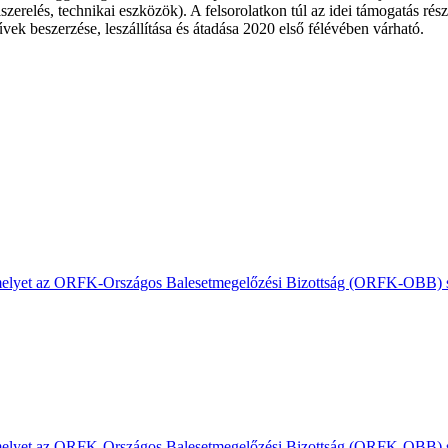
lszerelés, technikai eszközök). A felsorolatkon túl az idei támogatás r
vek beszerzése, leszállítása és átadása 2020 első félévében várható.
, amelyet az ORFK-Országos Balesetmegelőzési Bizottság (ORFK-OBB) s
, amelyet az ORFK-Országos Balesetmegelőzési Bizottság (ORFK-OBB) s