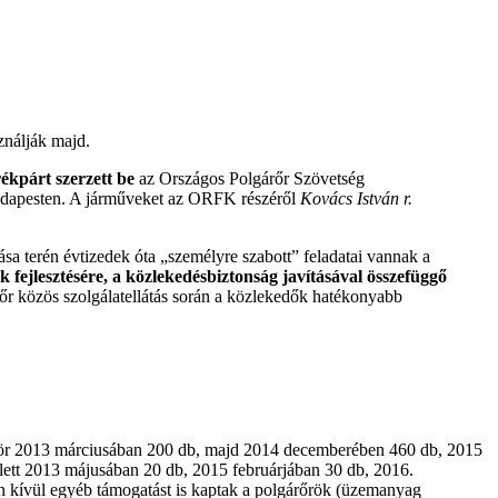
ználják majd.
ékpárt szerzett be
az Országos Polgárőr Szövetség
Budapesten. A járműveket az ORFK részéről
Kovács István r.
ása terén évtizedek óta „személyre szabott” feladatai vannak a
k fejlesztésére, a közlekedésbiztonság javításával összefüggő
rőr közös szolgálatellátás során a közlekedők hatékonyabb
zör 2013 márciusában 200 db, majd 2014 decemberében 460 db, 2015
ett 2013 májusában 20 db, 2015 februárjában 30 db, 2016.
en kívül egyéb támogatást is kaptak a polgárőrök (üzemanyag