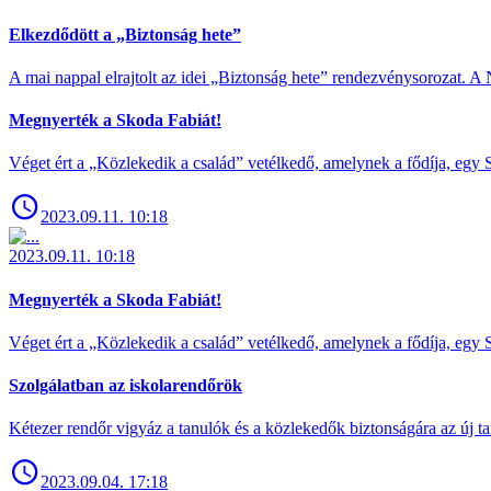
Elkezdődött a „Biztonság hete”
A mai nappal elrajtolt az idei „Biztonság hete” rendezvénysorozat. A 
Megnyerték a Skoda Fabiát!
Véget ért a „Közlekedik a család” vetélkedő, amelynek a fődíja, egy S
2023.09.11. 10:18
2023.09.11. 10:18
Megnyerték a Skoda Fabiát!
Véget ért a „Közlekedik a család” vetélkedő, amelynek a fődíja, egy S
Szolgálatban az iskolarendőrök
Kétezer rendőr vigyáz a tanulók és a közlekedők biztonságára az új ta
2023.09.04. 17:18