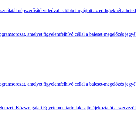
ználatát népszerűsítő videóval is többet nyújtott az eddigieknél a hete
gramsorozat, amelyet figyelemfelhívó céllal a baleset-megelőzés jegyé
gramsorozat, amelyet figyelemfelhívó céllal a baleset-megelőzés jegyé
Nemzeti Közszolgálati Egyetemen tartottak sajtótájékoztatót a szervező