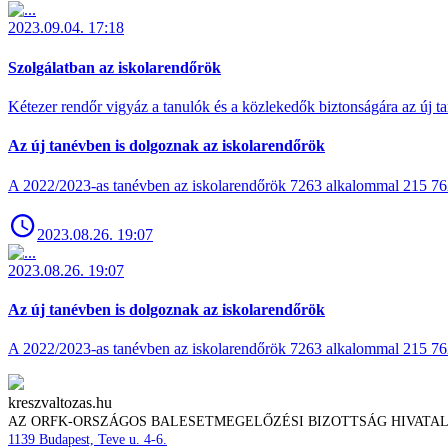
2023.09.04. 17:18
Szolgálatban az iskolarendőrök
Kétezer rendőr vigyáz a tanulók és a közlekedők biztonságára az új ta
Az új tanévben is dolgoznak az iskolarendőrök
A 2022/2023-as tanévben az iskolarendőrök 7263 alkalommal 215 762 t
2023.08.26. 19:07
2023.08.26. 19:07
Az új tanévben is dolgoznak az iskolarendőrök
A 2022/2023-as tanévben az iskolarendőrök 7263 alkalommal 215 762 t
kreszvaltozas.hu
AZ ORFK-ORSZÁGOS BALESETMEGELŐZÉSI BIZOTTSÁG HIVATA
1139 Budapest, Teve u. 4-6.