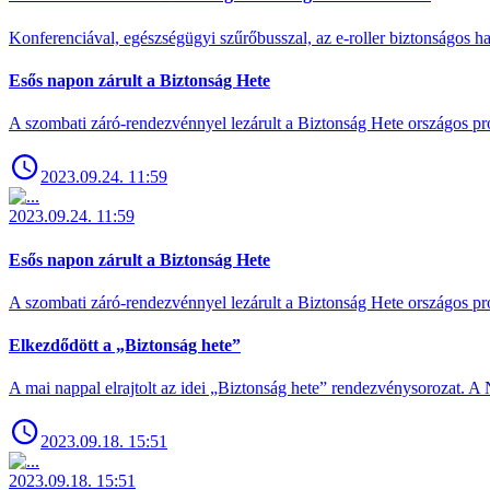
Konferenciával, egészségügyi szűrőbusszal, az e-roller biztonságos has
Esős napon zárult a Biztonság Hete
A szombati záró-rendezvénnyel lezárult a Biztonság Hete országos pro
2023.09.24. 11:59
2023.09.24. 11:59
Esős napon zárult a Biztonság Hete
A szombati záró-rendezvénnyel lezárult a Biztonság Hete országos pro
Elkezdődött a „Biztonság hete”
A mai nappal elrajtolt az idei „Biztonság hete” rendezvénysorozat. A 
2023.09.18. 15:51
2023.09.18. 15:51