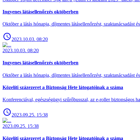
Ingyenes látásellenőrzés októberben
Október a látás hónapja, díjmentes látásellenőrzést, szaktanácsadást é
2023.10.03. 08:20
2023.10.03. 08:20
Ingyenes látásellenőrzés októberben
Október a látás hónapja, díjmentes látásellenőrzést, szaktanácsadást é
Közelíti százezeret a Biztonság Hete látogatóinak a száma
Konferenciával, egészségügyi szűrőbusszal, az e-roller biztonságos has
2023.09.25. 15:38
2023.09.25. 15:38
Közelíti százezeret a Biztonság Hete látogatóinak a száma