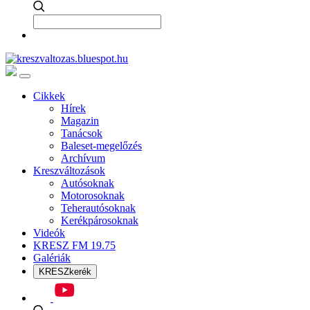
Cikkek
Hírek
Magazin
Tanácsok
Baleset-megelőzés
Archívum
Kreszváltozások
Autósoknak
Motorosoknak
Teherautósoknak
Kerékpárosoknak
Videók
KRESZ FM 19.75
Galériák
KRESZkerék