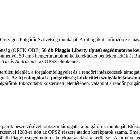
rszágos Polgárőr Szövetség munkáját. A robogókat járőrözésre is has
izottság (ORFK-OBB)
50 db Piaggio Liberty típusú segédmotoros ker
esítményű, 50 cm3 hengerűrtartalmú kétkerekűeket pénteken adták át 
r. Túrós Andrásnak
, az OPSZ elnökének.
rületi jelenlét, a forgalomfelügyelet és a rendőri intézkedések támogat
gnek.
Az új robogókat a polgárőrség közterületi szolgálatellátásána
lgárőrök fokozottabb közterületi jelenlétében, valamint a rendőr-polgá
árok beszerzésével többször támogatta a polgárőrök munkáját. Elős
ésével 1283-ra nőtt az OPSZ részére átadott kerékpárok száma. Emell
40 db Piaggio segédmotoros kerékpár átadására került sor. A járművek