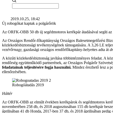
2019.10.25, 18:42
Új robogókat kaptak a polgárőrök
Az ORFK-OBB 50 db új segédmotoros kerékpár átadásával segíti az O
Az Országos Rendőr-főkapitányság Országos Balesetmegelőzési B
közlekedésbiztonsági tevékenységének támogatására. A 3,26 LE telj
vezérőrnagy,
gazdasági országos rendőrfőkapitány-helyettes adta át
d
A közúti közlekedésbiztonság javítása többintézményes feladat. A közte
rendőrség együttműködő partnerének, az Országos Polgárőr Szövetsé
feladatainak teljesítésére fogja használni.
Mindez érezhető lesz a po
ellenőrzésében.
Robogóátadás 2019
Háttér
Az ORFK-OBB az elmúlt években kerékpárok és segédmotoros kerékp
novemberében 258 db, és 2018 augusztusában 155 db kerékpár beszerz
áprilisában 41 db Honda, 2017-ben 37 db, és 2018 áprilisában pedig 