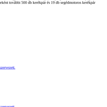
észeként további 500 db kerékpár és 19 db segédmotoros kerékpár
zervezett.
zervezett.