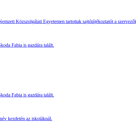
Nemzeti Közszolgálati Egyetemen tartottak sajtótájékoztatót a szervező
koda Fabia is gazdára talált.
koda Fabia is gazdára talált.
név kezdetén az iskoláknál.