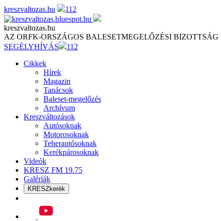
Skip
kreszvaltozas.hu
112
to
content
kreszvaltozas.hu
AZ ORFK-ORSZÁGOS BALESETMEGELŐZÉSI BIZOTTSÁG
SEGÉLYHÍVÁS
112
Cikkek
Hírek
Magazin
Tanácsok
Baleset-megelőzés
Archívum
Kreszváltozások
Autósoknak
Motorosoknak
Teherautósoknak
Kerékpárosoknak
Videók
KRESZ FM 19.75
Galériák
KRESZkerék