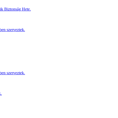
dik Biztonság Hete.
ben szerveztek.
ben szerveztek.
k.