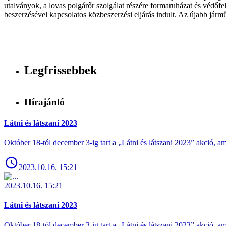
utalványok, a lovas polgárőr szolgálat részére formaruházat és védőfe
beszerzésével kapcsolatos közbeszerzési eljárás indult. Az újabb jármű
Legfrissebbek
Hírajánló
Látni és látszani 2023
Október 18-tól december 3-ig tart a „Látni és látszani 2023” akció
2023.10.16. 15:21
2023.10.16. 15:21
Látni és látszani 2023
Október 18-tól december 3-ig tart a „Látni és látszani 2023” akció