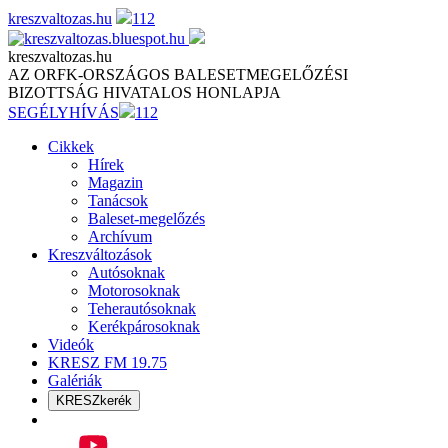
Skip
kreszvaltozas.hu
112
to
content
kreszvaltozas.hu
AZ ORFK-ORSZÁGOS BALESETMEGELŐZÉSI
BIZOTTSÁG HIVATALOS HONLAPJA
SEGÉLYHÍVÁS
112
Cikkek
Hírek
Magazin
Tanácsok
Baleset-megelőzés
Archívum
Kreszváltozások
Autósoknak
Motorosoknak
Teherautósoknak
Kerékpárosoknak
Videók
KRESZ FM 19.75
Galériák
KRESZkerék