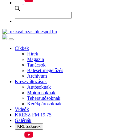
Cikkek
Hírek
Magazin
Tanácsok
Baleset-megelőzés
Archívum
Kreszváltozások
Autósoknak
Motorosoknak
Teherautósoknak
Kerékpárosoknak
Videók
KRESZ FM 19.75
Galériák
KRESZkerék