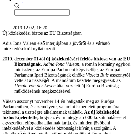
2019.12.02, 16:20
Új közlekedési biztos az EU Bizottságban
Adia-Iona Vălean első interjújában a jövőről és a várható
intézkedésekről nyilatkozott.
december 01-től
új közlekedésért felelős biztosa van az EU
Bizottságnak.
Adina-Iona Vălean
, a román kormány egykori
minisztere, az Európa Parlament képviselője, az Európai
Parlament Ipari Bizottságának elnöke
Violeta Bulc
asszonytól
vette át a tisztségét. A mandátum kezdete megegyezik az
Ursula von der Leyen
által vezetett új Európa Bizottság
működésének megkezdésével.
Vălean asszonyt november 14-én hallgatták meg az Európa
Parlamentben, és személyére, valamint ismertetett programjára
tekintettel a tisztségre alkalmasnak találták.
Az új közlekedési
biztos kijelentette,
hogy az évi mintegy 25 000 közúti halálesetet
egyszerűen elfogadhatatlannak tartja, és minden jövőbeni
intézkedésével a közlekedés biztonságát kívánja szolgálni. A
következő évtized egyik legfontosabb politikai-társadalmi