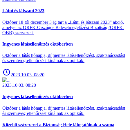
Látni és látszani 2023
Október 18-tól december 3-ig tart a „Látni és látszani 2023” akció,
amelyet az ORFK-Országos Balesetmegelőzési Bizottság (ORFK-
OBB) szervezett.
Ingyenes látásellenőrzés októberben
Október a látás hónapja, díjmentes látásellenőrzést, szaktanácsadást
és szemüveg-ellenőrzést kínálnak az optikák.
2023.10.03. 08:20
2023.10.03. 08:20
Ingyenes látásellenőrzés októberben
Október a látás hónapja, díjmentes látásellenőrzést, szaktanácsadást
és szemüveg-ellenőrzést kínálnak az optikák.
Közelíti százezeret a Biztonság Hete látogatóinak a száma