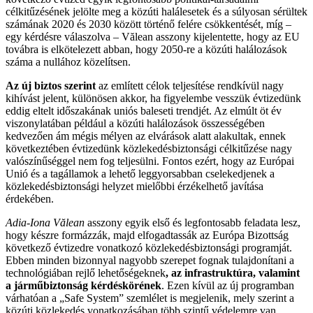
célkitűzésének jelölte meg a közúti halálesetek és a súlyosan sérültek
számának 2020 és 2030 között történő felére csökkentését, míg –
egy kérdésre válaszolva – Vălean asszony kijelentette, hogy az EU
továbra is elkötelezett abban, hogy 2050-re a közúti halálozások
száma a nullához közelítsen.
Az új biztos szerint
az említett célok teljesítése rendkívül nagy
kihívást jelent, különösen akkor, ha figyelembe vesszük évtizedünk
eddig eltelt időszakának uniós baleseti trendjét. Az elmúlt öt év
viszonylatában például a közúti halálozások összességében
kedvezően ám mégis mélyen az elvárások alatt alakultak, ennek
következtében évtizedünk közlekedésbiztonsági célkitűzése nagy
valószínűséggel nem fog teljesülni. Fontos ezért, hogy az Európai
Unió és a tagállamok a lehető leggyorsabban cselekedjenek a
közlekedésbiztonsági helyzet mielőbbi érzékelhető javítása
érdekében.
Adia-Iona Vălean
asszony egyik első és legfontosabb feladata lesz,
hogy készre formázzák, majd elfogadtassák az Európa Bizottság
következő évtizedre vonatkozó közlekedésbiztonsági programját.
Ebben minden bizonnyal nagyobb szerepet fognak tulajdonítani a
technológiában rejlő lehetőségeknek
, az infrastruktúra, valamint
a járműbiztonság kérdéskörének
. Ezen kívül az új programban
várhatóan a „Safe System” szemlélet is megjelenik, mely szerint a
közúti közlekedés vonatkozásában több szintű védelemre van