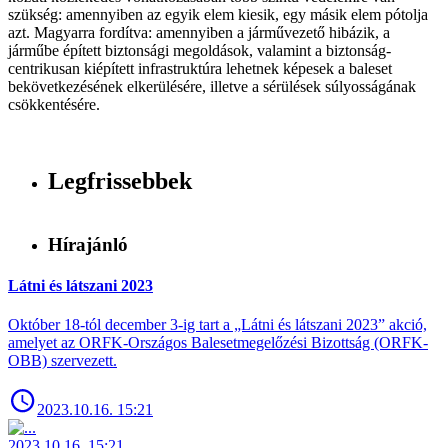
szükség: amennyiben az egyik elem kiesik, egy másik elem pótolja
azt. Magyarra fordítva: amennyiben a járművezető hibázik, a
járműbe épített biztonsági megoldások, valamint a biztonság-
centrikusan kiépített infrastruktúra lehetnek képesek a baleset
bekövetkezésének elkerülésére, illetve a sérülések súlyosságának
csökkentésére.
Legfrissebbek
Hírajánló
Látni és látszani 2023
Október 18-tól december 3-ig tart a „Látni és látszani 2023” akció,
amelyet az ORFK-Országos Balesetmegelőzési Bizottság (ORFK-
OBB) szervezett.
2023.10.16. 15:21
2023.10.16. 15:21