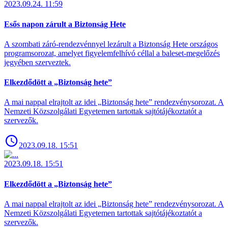
2023.09.24. 11:59
Esős napon zárult a Biztonság Hete
A szombati záró-rendezvénnyel lezárult a Biztonság Hete országos
programsorozat, amelyet figyelemfelhívó céllal a baleset-megelőzés
jegyében szerveztek.
Elkezdődött a „Biztonság hete”
A mai nappal elrajtolt az idei „Biztonság hete” rendezvénysorozat. A
Nemzeti Közszolgálati Egyetemen tartottak sajtótájékoztatót a
szervezők.
2023.09.18. 15:51
2023.09.18. 15:51
Elkezdődött a „Biztonság hete”
A mai nappal elrajtolt az idei „Biztonság hete” rendezvénysorozat. A
Nemzeti Közszolgálati Egyetemen tartottak sajtótájékoztatót a
szervezők.