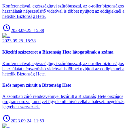
Konferenciával, egészségügyi szűrőbusszal, az e-roller biztonságos
használatát népszerűsítő videóval is többet nyújtott az eddigieknél a
hetedik Biztonság Hete.
2023.09.25. 15:38
2023.09.25. 15:38
Közelíti százezeret a Biztonság Hete látogatóinak a száma
Konferenciával, egészségügyi szűrőbusszal, az e-roller biztonságos
használatát népszerűsítő videóval is többet nyújtott az eddigieknél a
hetedik Biztonság Hete.
Esős napon zárult a Biztonság Hete
A szombati záró-rendezvénnyel lezárult a Biztonság Hete országos
programsorozat, amelyet figyelemfelhívó céllal a baleset-megelőzés
jegyében szerveztek.
2023.09.24. 11:59