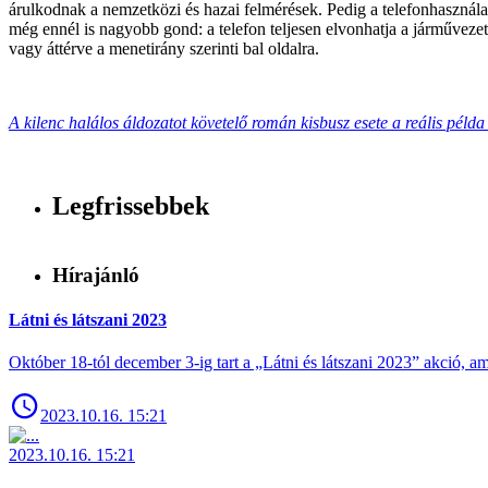
árulkodnak a nemzetközi és hazai felmérések. Pedig a telefonhasználat
még ennél is nagyobb gond: a telefon teljesen elvonhatja a járművezető
vagy áttérve a menetirány szerinti bal oldalra.
A kilenc halálos áldozatot követelő román kisbusz esete a reális péld
Legfrissebbek
Hírajánló
Látni és látszani 2023
Október 18-tól december 3-ig tart a „Látni és látszani 2023” akció
2023.10.16. 15:21
2023.10.16. 15:21