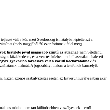
teljessé vált a kör, mert Svédország is hatályba léptette azt a
számíthat (mely nagyjából 50 ezer forintnak felel meg).
yok tisztelete jóval magasabb szintű az átlagnál
(nem véletlenül
ságos közlekedésre, és a vezetés közbeni mobilhasználat a baleseti
 egyre gyakoribb forrásává vált a közúti kockázatoknak
és
ználatának tilalmát. A jogszabályi tilalom a telefonok bármelyik
n, hiszen azonos szabályszegés esetén az Egyesült Királyságban akár
jnálatos módon nem tart különösebben veszélyesnek – erről