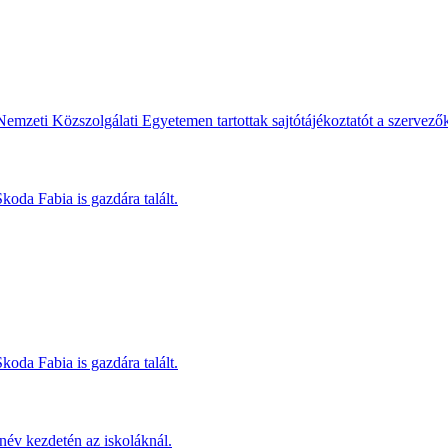
Nemzeti Közszolgálati Egyetemen tartottak sajtótájékoztatót a szervező
koda Fabia is gazdára talált.
koda Fabia is gazdára talált.
név kezdetén az iskoláknál.