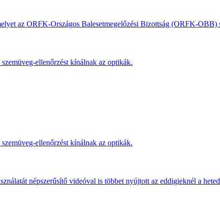
, amelyet az ORFK-Országos Balesetmegelőzési Bizottság (ORFK-OBB) s
s szemüveg-ellenőrzést kínálnak az optikák.
s szemüveg-ellenőrzést kínálnak az optikák.
ználatát népszerűsítő videóval is többet nyújtott az eddigieknél a hete