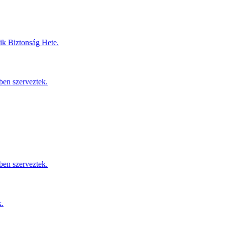
dik Biztonság Hete.
ben szerveztek.
ben szerveztek.
k.