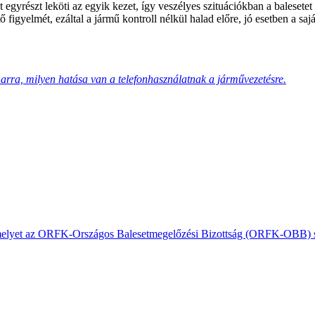
 egyrészt leköti az egyik kezet, így veszélyes szituációkban a balesete
 figyelmét, ezáltal a jármű kontroll nélkül halad előre, jó esetben a saj
a arra, milyen hatása van a telefonhasználatnak a járművezetésre.
, amelyet az ORFK-Országos Balesetmegelőzési Bizottság (ORFK-OBB) s