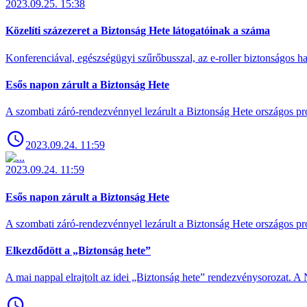
2023.09.25. 15:38
Közelíti százezeret a Biztonság Hete látogatóinak a száma
Konferenciával, egészségügyi szűrőbusszal, az e-roller biztonságos has
Esős napon zárult a Biztonság Hete
A szombati záró-rendezvénnyel lezárult a Biztonság Hete országos pro
2023.09.24. 11:59
2023.09.24. 11:59
Esős napon zárult a Biztonság Hete
A szombati záró-rendezvénnyel lezárult a Biztonság Hete országos pro
Elkezdődött a „Biztonság hete”
A mai nappal elrajtolt az idei „Biztonság hete” rendezvénysorozat. A 