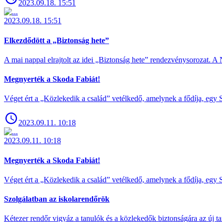
2023.09.18. 15:51
2023.09.18. 15:51
Elkezdődött a „Biztonság hete”
A mai nappal elrajtolt az idei „Biztonság hete” rendezvénysorozat. A 
Megnyerték a Skoda Fabiát!
Véget ért a „Közlekedik a család” vetélkedő, amelynek a fődíja, egy S
2023.09.11. 10:18
2023.09.11. 10:18
Megnyerték a Skoda Fabiát!
Véget ért a „Közlekedik a család” vetélkedő, amelynek a fődíja, egy S
Szolgálatban az iskolarendőrök
Kétezer rendőr vigyáz a tanulók és a közlekedők biztonságára az új ta