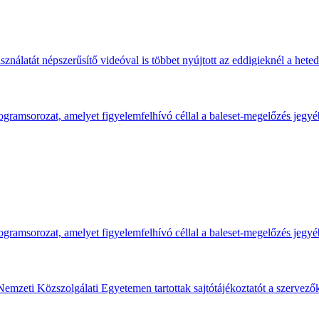
ználatát népszerűsítő videóval is többet nyújtott az eddigieknél a hete
gramsorozat, amelyet figyelemfelhívó céllal a baleset-megelőzés jegyé
gramsorozat, amelyet figyelemfelhívó céllal a baleset-megelőzés jegyé
Nemzeti Közszolgálati Egyetemen tartottak sajtótájékoztatót a szervező