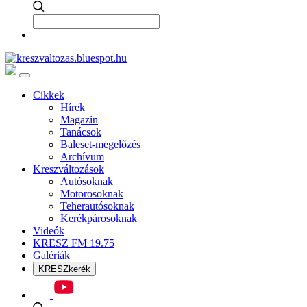
Cikkek
Hírek
Magazin
Tanácsok
Baleset-megelőzés
Archívum
Kreszváltozások
Autósoknak
Motorosoknak
Teherautósoknak
Kerékpárosoknak
Videók
KRESZ FM 19.75
Galériák
KRESZkerék