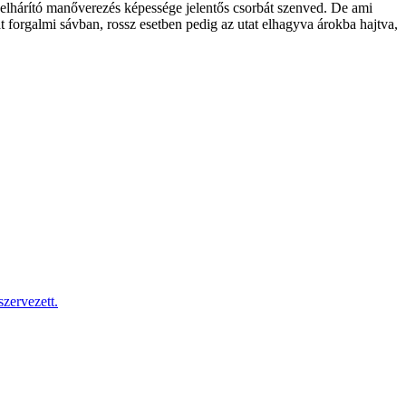
t elhárító manőverezés képessége jelentős csorbát szenved. De ami
át forgalmi sávban, rossz esetben pedig az utat elhagyva árokba hajtva,
zervezett.