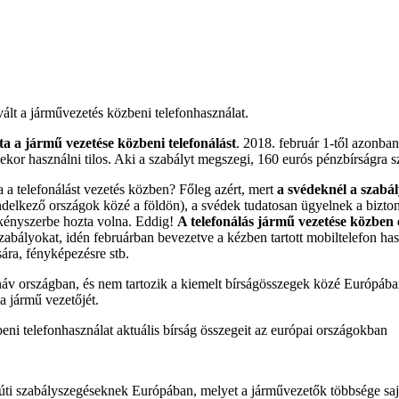
ált a járművezetés közbeni telefonhasználat.
a a jármű vezetése közbeni telefonálást
. 2018. február 1-től azonban 
sekor használni tilos. Aki a szabályt megszegi, 160 eurós pénzbírságra 
 a telefonálást vezetés közben? Főleg azért, mert
a svédeknél a szabál
ndelkező országok közé a földön), a svédek tudatosan ügyelnek a bizton
éskényszerbe hozta volna. Eddig!
A telefonálás jármű vezetése közben
zabályokat, idén februárban bevezetve a kézben tartott mobiltelefon has
sára, fényképezésre stb.
náv országban, és nem tartozik a kiemelt bírságösszegek közé Európába
a jármű vezetőjét.
ni telefonhasználat aktuális bírság összegeit az európai országokban
zúti szabályszegéseknek Európában, melyet a járművezetők többsége sa