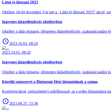
Látni és látszani 2023
Október 18-tól december 3-ig tart a „Látni és látszani 2023” akció
Ingyenes látásellenőrzés októberben
Október a látás hónapja, díjmentes látásellenőrzést, szaktanácsadást é
2023.10.03. 08:20
2023.10.03. 08:20
Ingyenes látásellenőrzés októberben
Október a látás hónapja, díjmentes látásellenőrzést, szaktanácsadást é
Közelíti százezeret a Biztonság Hete látogatóinak a száma
Konferenciával, egészségügyi szűrőbusszal, az e-roller biztonságos has
2023.09.25. 15:38