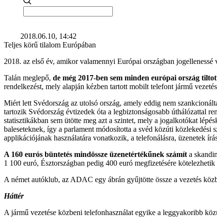
2018.06.10, 14:42
Teljes körű tilalom Európában
2018. az első év, amikor valamennyi Európai országban jogellenessé v
Talán meglepő,
de még 2017-ben sem minden európai ország tiltott
rendelkezést, mely alapján kézben tartott mobilt telefont jármű vezeté
Miért lett Svédország az utolsó ország, amely eddig nem szankcionálta
tartozik Svédország évtizedek óta a legbiztonságosabb úthálózattal re
statisztikákban sem ütötte meg azt a szintet, mely a jogalkotókat lép
baleseteknek, így a parlament módosította a svéd közúti közlekedési s
applikációjának használatára vonatkozik, a telefonálásra, üzenetek írá
A 160 eurós büntetés mindössze üzenetértékűnek számít
a skandi
1 100 euró, Észtországban pedig 400 euró megfizetésére kötelezhetik 
A német autóklub, az ADAC egy ábrán gyűjtötte össze a vezetés közbe
Háttér
A jármű vezetése közbeni telefonhasználat egyike a leggyakoribb kö