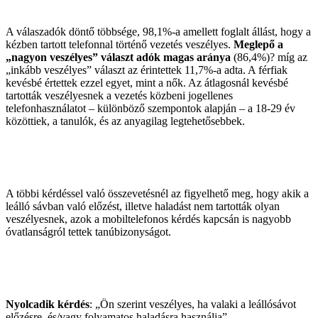
A válaszadók döntő többsége, 98,1%-a amellett foglalt állást, hogy a
kézben tartott telefonnal történő vezetés veszélyes.
Meglepő a
„nagyon veszélyes” választ adók magas aránya
(86,4%)? míg az
„inkább veszélyes” választ az érintettek 11,7%-a adta. A férfiak
kevésbé értettek ezzel egyet, mint a nők. Az átlagosnál kevésbé
tartották veszélyesnek a vezetés közbeni jogellenes
telefonhasználatot – különböző szempontok alapján – a 18-29 év
közöttiek, a tanulók, és az anyagilag legtehetősebbek.
A többi kérdéssel való összevetésnél az figyelhető meg, hogy akik a
leálló sávban való előzést, illetve haladást nem tartották olyan
veszélyesnek, azok a mobiltelefonos kérdés kapcsán is nagyobb
óvatlanságról tettek tanúbizonyságot.
Nyolcadik kérdés
: „Ön szerint veszélyes, ha valaki a leállósávot
előzésre, és/vagy folyamatos haladásra használja”