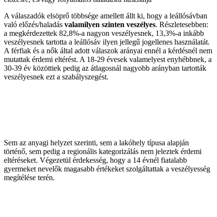
A válaszadók elsöprő többsége amellett állt ki, hogy a leállósávban
való előzés/haladás
valamilyen szinten veszélyes
. Részletesebben:
a megkérdezettek 82,8%-a nagyon veszélyesnek, 13,3%-a inkább
veszélyesnek tartotta a leállósáv ilyen jellegű jogellenes használatát.
A férfiak és a nők által adott válaszok arányai ennél a kérdésnél nem
mutattak érdemi eltérést. A 18-29 évesek valamelyest enyhébbnek, a
30-39 év közöttiek pedig az átlagosnál nagyobb arányban tartották
veszélyesnek ezt a szabályszegést.
Sem az anyagi helyzet szerinti, sem a lakóhely típusa alapján
történő, sem pedig a regionális kategorizálás nem jeleztek érdemi
eltéréseket. Végezetül érdekesség, hogy a 14 évnél fiatalabb
gyermeket nevelők magasabb értékeket szolgáltattak a veszélyesség
megítélése terén.