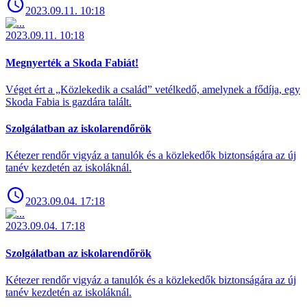
2023.09.11. 10:18
2023.09.11. 10:18
Megnyerték a Skoda Fabiát!
Véget ért a „Közlekedik a család” vetélkedő, amelynek a fődíja, egy
Skoda Fabia is gazdára talált.
Szolgálatban az iskolarendőrök
Kétezer rendőr vigyáz a tanulók és a közlekedők biztonságára az új
tanév kezdetén az iskoláknál.
2023.09.04. 17:18
2023.09.04. 17:18
Szolgálatban az iskolarendőrök
Kétezer rendőr vigyáz a tanulók és a közlekedők biztonságára az új
tanév kezdetén az iskoláknál.