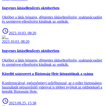
Ingyenes látásellenőrzés októberben
Október a látás hónapja, díjmentes látásellenőrzést, szaktanácsadást
és szemüveg-ellenőrzést kínálnak az optikák.
2023.10.03. 08:20
2023.10.03. 08:20
Ingyenes látásellenőrzés októberben
Október a látás hónapja, díjmentes látásellenőrzést, szaktanácsadást
és szemüveg-ellenőrzést kínálnak az optikák.
Közelíti százezeret a Biztonság Hete látogatóinak a száma
Konferenciával, egészségügyi szűrőbusszal, az e-roller biztonságos
használatát népszerűsítő videóval is többet nyújtott az eddigieknél a
hetedik Biztonság Hete.
2023.09.25. 15:38