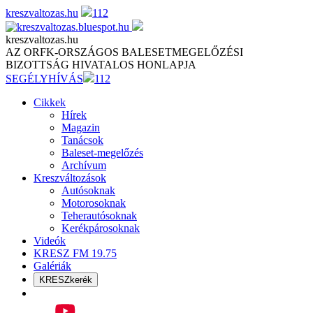
Skip
kreszvaltozas.hu
112
to
content
kreszvaltozas.hu
AZ ORFK-ORSZÁGOS BALESETMEGELŐZÉSI
BIZOTTSÁG HIVATALOS HONLAPJA
SEGÉLYHÍVÁS
112
Cikkek
Hírek
Magazin
Tanácsok
Baleset-megelőzés
Archívum
Kreszváltozások
Autósoknak
Motorosoknak
Teherautósoknak
Kerékpárosoknak
Videók
KRESZ FM 19.75
Galériák
KRESZkerék