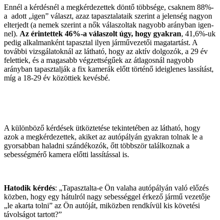
Ennél a kérdésnél a megkérdezettek döntő többsége, csaknem 88%-
a adott „igen” választ, azaz tapasztalataik szerint a jelenség nagyon
elterjedt (a nemek szerint a nők válaszoltak nagyobb arányban igen-
nel).
Az érintettek 46%-a válaszolt úgy, hogy gyakran
, 41,6%-uk
pedig alkalmanként tapasztal ilyen járművezetői magatartást. A
további vizsgálatoknál az látható, hogy az aktív dolgozók, a 29 év
felettiek, és a magasabb végzettségűek az átlagosnál nagyobb
arányban tapasztalják a fix kamerák előtt történő ideiglenes lassítást,
míg a 18-29 év közöttiek kevésbé.
A különböző kérdések ütköztetése tekintetében az látható, hogy
azok a megkérdezettek, akiket az autópályán gyakran tolnak le a
gyorsabban haladni szándékozók, őtt többször találkoznak a
sebességmérő kamera előtti lassítással is.
Hatodik kérdés
: „Tapasztalta-e Ön valaha autópályán való előzés
közben, hogy egy hátulról nagy sebességgel érkező jármű vezetője
„le akarta tolni” az Ön autóját, miközben rendkívül kis követési
távolságot tartott?”