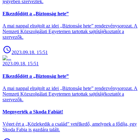
jegyében szerveztek.
Elkezdődött a „Biztonság hete”
A mai nappal elrajtolt az idei „Biztonság hete” rendezvénysorozat. A
Nemzeti Közszolgálati Egyetemen tartottak sajtótájékoztatót a
szervezők.
2023.09.18. 15:51
2023.09.18. 15:51
Elkezdődött a „Biztonság hete”
A mai nappal elrajtolt az idei „Biztonság hete” rendezvénysorozat. A
Nemzeti Közszolgálati Egyetemen tartottak sajtótájékoztatót a
szervezők.
Megnyerték a Skoda Fabiát!
Véget ért a „Közlekedik a család” vetélkedő, amelynek a fődíja, egy
Skoda Fabia is gazdára talált.