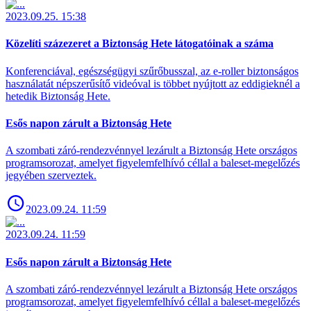
2023.09.25. 15:38
Közelíti százezeret a Biztonság Hete látogatóinak a száma
Konferenciával, egészségügyi szűrőbusszal, az e-roller biztonságos
használatát népszerűsítő videóval is többet nyújtott az eddigieknél a
hetedik Biztonság Hete.
Esős napon zárult a Biztonság Hete
A szombati záró-rendezvénnyel lezárult a Biztonság Hete országos
programsorozat, amelyet figyelemfelhívó céllal a baleset-megelőzés
jegyében szerveztek.
2023.09.24. 11:59
2023.09.24. 11:59
Esős napon zárult a Biztonság Hete
A szombati záró-rendezvénnyel lezárult a Biztonság Hete országos
programsorozat, amelyet figyelemfelhívó céllal a baleset-megelőzés