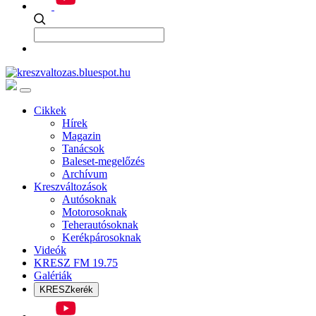
Cikkek
Hírek
Magazin
Tanácsok
Baleset-megelőzés
Archívum
Kreszváltozások
Autósoknak
Motorosoknak
Teherautósoknak
Kerékpárosoknak
Videók
KRESZ FM 19.75
Galériák
KRESZkerék