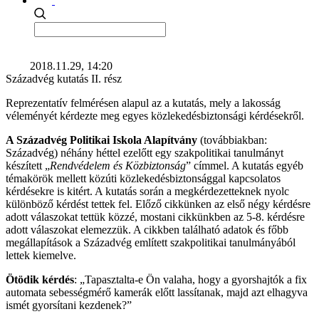
2018.11.29, 14:20
Századvég kutatás II. rész
Reprezentatív felmérésen alapul az a kutatás, mely a lakosság
véleményét kérdezte meg egyes közlekedésbiztonsági kérdésekről.
A Századvég Politikai Iskola Alapítvány
(továbbiakban:
Századvég) néhány héttel ezelőtt egy szakpolitikai tanulmányt
készített „
Rendvédelem és Közbiztonság
” címmel. A kutatás egyéb
témakörök mellett közúti közlekedésbiztonsággal kapcsolatos
kérdésekre is kitért. A kutatás során a megkérdezetteknek nyolc
különböző kérdést tettek fel. Előző cikkünken az első négy kérdésre
adott válaszokat tettük közzé, mostani cikkünkben az 5-8. kérdésre
adott válaszokat elemezzük. A cikkben található adatok és főbb
megállapítások a Századvég említett szakpolitikai tanulmányából
lettek kiemelve.
Ötödik kérdés
: „Tapasztalta-e Ön valaha, hogy a gyorshajtók a fix
automata sebességmérő kamerák előtt lassítanak, majd azt elhagyva
ismét gyorsítani kezdenek?”