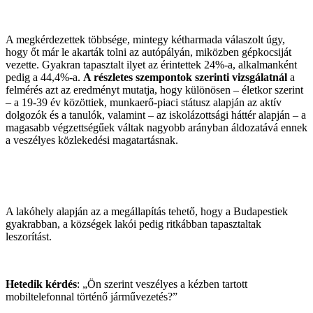
A megkérdezettek többsége, mintegy kétharmada válaszolt úgy,
hogy őt már le akarták tolni az autópályán, miközben gépkocsiját
vezette. Gyakran tapasztalt ilyet az érintettek 24%-a, alkalmanként
pedig a 44,4%-a.
A részletes szempontok szerinti vizsgálatnál
a
felmérés azt az eredményt mutatja, hogy különösen – életkor szerint
– a 19-39 év közöttiek, munkaerő-piaci státusz alapján az aktív
dolgozók és a tanulók, valamint – az iskolázottsági háttér alapján – a
magasabb végzettségűek váltak nagyobb arányban áldozatává ennek
a veszélyes közlekedési magatartásnak.
A lakóhely alapján az a megállapítás tehető, hogy a Budapestiek
gyakrabban, a községek lakói pedig ritkábban tapasztaltak
leszorítást.
Hetedik kérdés
: „Ön szerint veszélyes a kézben tartott
mobiltelefonnal történő járművezetés?”