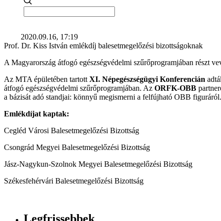
2020.09.16, 17:19
Prof. Dr. Kiss István emlékdíj balesetmegelőzési bizottságoknak
A Magyarország átfogó egészségvédelmi szűrőprogramjában részt vevő
Az MTA épületében tartott
XI. Népegészségügyi Konferencián
adták
átfogó egészségvédelmi szűrőprogramjában. Az
ORFK-OBB
partner
a bázisát adó standjai: könnyű megismerni a felfújható OBB figuráról. A
Emlékdíjat kaptak:
Cegléd Városi Balesetmegelőzési Bizottság
Csongrád Megyei Balesetmegelőzési Bizottság
Jász-Nagykun-Szolnok Megyei Balesetmegelőzési Bizottság
Székesfehérvári Balesetmegelőzési Bizottság
Legfrissebbek