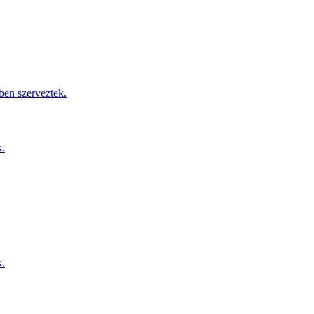
ben szerveztek.
k.
k.