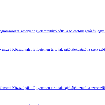
gramsorozat, amelyet figyelemfelhívó céllal a baleset-megelőzés jegyé
Nemzeti Közszolgálati Egyetemen tartottak sajtótájékoztatót a szervező
Nemzeti Közszolgálati Egyetemen tartottak sajtótájékoztatót a szervező