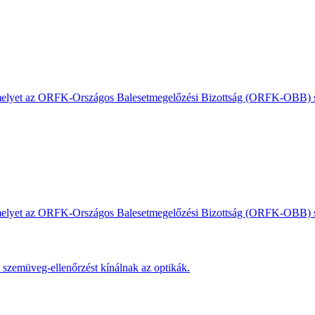
, amelyet az ORFK-Országos Balesetmegelőzési Bizottság (ORFK-OBB) s
, amelyet az ORFK-Országos Balesetmegelőzési Bizottság (ORFK-OBB) s
s szemüveg-ellenőrzést kínálnak az optikák.