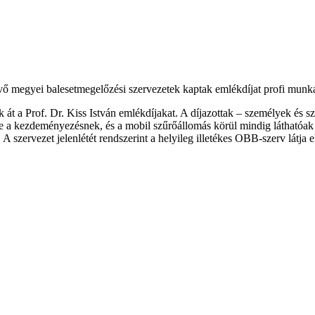
 megyei balesetmegelőzési szervezetek kaptak emlékdíjat profi munká
 át a Prof. Dr. Kiss István emlékdíjakat. A díjazottak – személyek és 
e a kezdeményezésnek, és a mobil szűrőállomás körül mindig láthatóa
 szervezet jelenlétét rendszerint a helyileg illetékes OBB-szerv látja e