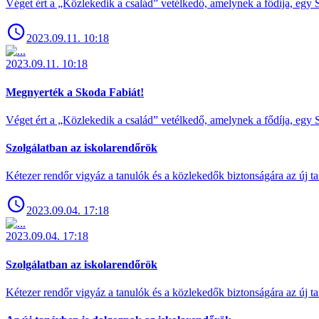
Véget ért a „Közlekedik a család” vetélkedő, amelynek a fődíja, egy S
2023.09.11. 10:18
2023.09.11. 10:18
Megnyerték a Skoda Fabiát!
Véget ért a „Közlekedik a család” vetélkedő, amelynek a fődíja, egy S
Szolgálatban az iskolarendőrök
Kétezer rendőr vigyáz a tanulók és a közlekedők biztonságára az új ta
2023.09.04. 17:18
2023.09.04. 17:18
Szolgálatban az iskolarendőrök
Kétezer rendőr vigyáz a tanulók és a közlekedők biztonságára az új ta