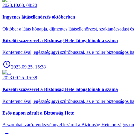
2023.10.03. 08:20
Ingyenes látásellenőrzés októberben
Október a látás hónapja, díjmentes látásellenőrzést, szaktanácsadást é
Közelíti százezeret a Biztonság Hete látogatóinak a száma
Konferenciával, egészségügyi szűrőbusszal, az e-roller biztonságos has
2023.09.25. 15:38
2023.09.25. 15:38
Közelíti százezeret a Biztonság Hete látogatóinak a száma
Konferenciával, egészségügyi szűrőbusszal, az e-roller biztonságos has
Esős napon zárult a Biztonság Hete
A szombati záró-rendezvénnyel lezárult a Biztonság Hete országos pro