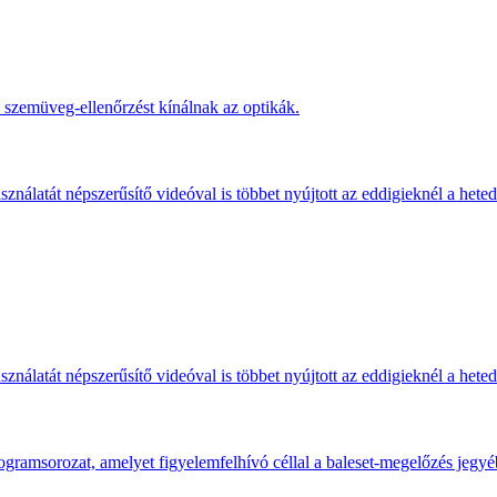
s szemüveg-ellenőrzést kínálnak az optikák.
ználatát népszerűsítő videóval is többet nyújtott az eddigieknél a hete
ználatát népszerűsítő videóval is többet nyújtott az eddigieknél a hete
gramsorozat, amelyet figyelemfelhívó céllal a baleset-megelőzés jegyé