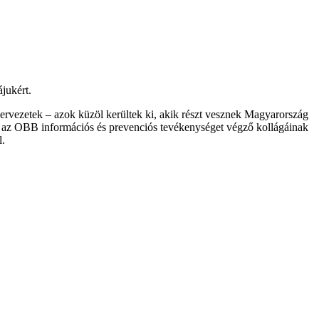
jukért.
szervezetek – azok küzöl kerültek ki, akik részt vesznek Magyarország
k az OBB információs és prevenciós tevékenységet végző kollágáinak
l.