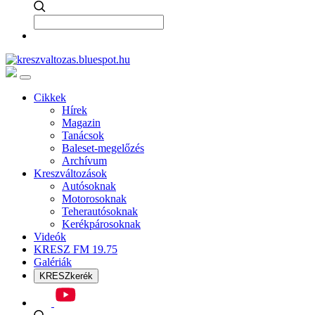
Cikkek
Hírek
Magazin
Tanácsok
Baleset-megelőzés
Archívum
Kreszváltozások
Autósoknak
Motorosoknak
Teherautósoknak
Kerékpárosoknak
Videók
KRESZ FM 19.75
Galériák
KRESZkerék