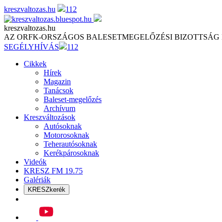
Skip
kreszvaltozas.hu
112
to
content
kreszvaltozas.hu
AZ ORFK-ORSZÁGOS BALESETMEGELŐZÉSI BIZOTTSÁG
SEGÉLYHÍVÁS
112
Cikkek
Hírek
Magazin
Tanácsok
Baleset-megelőzés
Archívum
Kreszváltozások
Autósoknak
Motorosoknak
Teherautósoknak
Kerékpárosoknak
Videók
KRESZ FM 19.75
Galériák
KRESZkerék