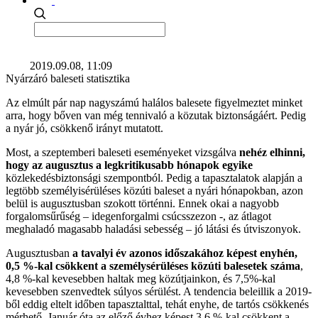
2019.09.08, 11:09
Nyárzáró baleseti statisztika
Az elmúlt pár nap nagyszámú halálos balesete figyelmeztet minket
arra, hogy bőven van még tennivaló a közutak biztonságáért. Pedig
a nyár jó, csökkenő irányt mutatott.
Most, a szeptemberi baleseti eseményeket vizsgálva
nehéz elhinni,
hogy az augusztus a legkritikusabb hónapok egyike
közlekedésbiztonsági szempontból. Pedig a tapasztalatok alapján a
legtöbb személyisérüléses közúti baleset a nyári hónapokban, azon
belül is augusztusban szokott történni. Ennek okai a nagyobb
forgalomsűrűség – idegenforgalmi csúcsszezon -, az átlagot
meghaladó magasabb haladási sebesség – jó látási és útviszonyok.
Augusztusban
a tavalyi év azonos időszakához képest enyhén,
0,5 %-kal csökkent a személysérüléses közúti balesetek száma
,
4,8 %-kal kevesebben haltak meg közútjainkon, és 7,5%-kal
kevesebben szenvedtek súlyos sérülést. A tendencia beleillik a 2019-
ből eddig eltelt időben tapasztalttal, tehát enyhe, de tartós csökkenés
mérhető. Január óta az előző évhez képest 3,6 %-kal csökkent a