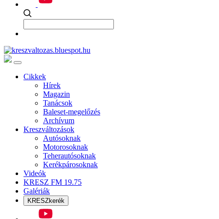
Cikkek
Hírek
Magazin
Tanácsok
Baleset-megelőzés
Archívum
Kreszváltozások
Autósoknak
Motorosoknak
Teherautósoknak
Kerékpárosoknak
Videók
KRESZ FM 19.75
Galériák
KRESZkerék