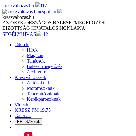
Skip
kreszvaltozas.hu
112
to
content
kreszvaltozas.hu
AZ ORFK-ORSZÁGOS BALESETMEGELŐZÉSI
BIZOTTSÁG HIVATALOS HONLAPJA
SEGÉLYHÍVÁS
112
Cikkek
Hírek
Magazin
Tanácsok
Baleset-megelőzés
Archívum
Kreszváltozások
Autósoknak
Motorosoknak
Teherautósoknak
Kerékpárosoknak
Videók
KRESZ FM 19.75
Galériák
KRESZkerék