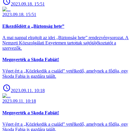
2023.09.18. 15:51
2023.09.18. 15:51
Elkezdődött a „Biztonság hete”
A mai nappal elrajtolt az idei „Biztonság hete” rendezvénysorozat. A
Nemzeti Közszolgálati Egyetemen tartottak sajtótájékoztatót a
szervezők.
Megnyerték a Skoda Fabiát!
Véget ért a „Közlekedik a család” vetélkedő, amelynek a fődíja, egy
Skoda Fabia is gazdára talált.
2023.09.11. 10:18
2023.09.11. 10:18
Megnyerték a Skoda Fabiát!
Véget ért a „Közlekedik a család” vetélkedő, amelynek a fődíja, egy
Skoda Fabia is gazdára talált.