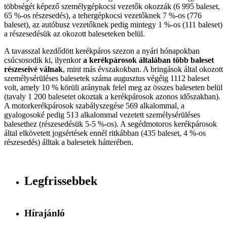
többségét képező személygépkocsi vezetők okozzák (6 995 baleset,
65 %-os részesedés), a tehergépkocsi vezetőknek 7 %-os (776
baleset), az autóbusz vezetőknek pedig mintegy 1 %-os (111 baleset)
a részesedésük az okozott baleseteken belül.
A tavasszal kezdődött kerékpáros szezon a nyári hónapokban
csúcsosodik ki, ilyenkor
a kerékpárosok általában több baleset
részeseivé válnak
, mint más évszakokban. A bringások által okozott
személysérüléses balesetek száma augusztus végéig 1112 baleset
volt, amely 10 % körüli aránynak felel meg az összes baleseten belül
(tavaly 1 200 balesetet okoztak a kerékpárosok azonos időszakban).
A motorkerékpárosok szabályszegése 569 alkalommal, a
gyalogosoké pedig 513 alkalommal vezetett személysérüléses
balesethez (részesedésük 5-5 %-os). A segédmotoros kerékpárosok
által elkövetett jogsértések ennél ritkábban (435 baleset, 4 %-os
részesedés) álltak a balesetek hátterében.
Legfrissebbek
Hírajánló