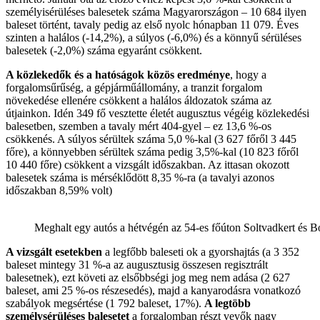
személyisérüléses balesetek száma Magyarországon – 10 684 ilyen
baleset történt, tavaly pedig az első nyolc hónapban 11 079. Éves
szinten a halálos (-14,2%), a súlyos (-6,0%) és a könnyű sérüléses
balesetek (-2,0%) száma egyaránt csökkent.
A közlekedők és a hatóságok közös eredménye
, hogy a
forgalomsűrűség, a gépjárműállomány, a tranzit forgalom
növekedése ellenére csökkent a halálos áldozatok száma az
útjainkon. Idén 349 fő vesztette életét augusztus végéig közlekedési
balesetben, szemben a tavaly mért 404-gyel – ez 13,6 %-os
csökkenés. A súlyos sérültek száma 5,0 %-kal (3 627 főről 3 445
főre), a könnyebben sérültek száma pedig 3,5%-kal (10 823 főről
10 440 főre) csökkent a vizsgált időszakban. Az ittasan okozott
balesetek száma is mérséklődött 8,35 %-ra (a tavalyi azonos
időszakban 8,59% volt)
Meghalt egy autós a hétvégén az 54-es főúton Soltvadkert és B
A vizsgált esetekben
a legfőbb baleseti ok a gyorshajtás (a 3 352
baleset mintegy 31 %-a az augusztusig összesen regisztrált
balesetnek), ezt követi az elsőbbségi jog meg nem adása (2 627
baleset, ami 25 %-os részesedés), majd a kanyarodásra vonatkozó
szabályok megsértése (1 792 baleset, 17%).
A legtöbb
személysérüléses balesetet
a forgalomban részt vevők nagy