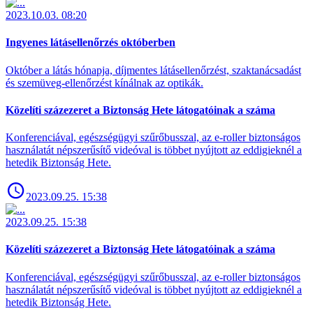
2023.10.03. 08:20
Ingyenes látásellenőrzés októberben
Október a látás hónapja, díjmentes látásellenőrzést, szaktanácsadást
és szemüveg-ellenőrzést kínálnak az optikák.
Közelíti százezeret a Biztonság Hete látogatóinak a száma
Konferenciával, egészségügyi szűrőbusszal, az e-roller biztonságos
használatát népszerűsítő videóval is többet nyújtott az eddigieknél a
hetedik Biztonság Hete.
2023.09.25. 15:38
2023.09.25. 15:38
Közelíti százezeret a Biztonság Hete látogatóinak a száma
Konferenciával, egészségügyi szűrőbusszal, az e-roller biztonságos
használatát népszerűsítő videóval is többet nyújtott az eddigieknél a
hetedik Biztonság Hete.