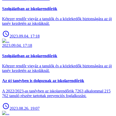
Szolgálatban az iskolarendőrök
Kétezer rendőr vigyáz a tanulók és a közlekedők biztonságára az új
tanév kezdetén az iskoláknál.
2023.09.04. 17:18
2023.09.04. 17:18
Szolgálatban az iskolarendőrök
Kétezer rendőr vigyáz a tanulók és a közlekedők biztonságára az új
tanév kezdetén az iskoláknál.
Az új tanévben is dolgoznak az iskolarendőrök
A 2022/2023-as tanévben az iskolarendőrök 7263 alkalommal 215
762 tanuló részére tartottak prevenciós foglalkozást.
2023.08.26. 19:07