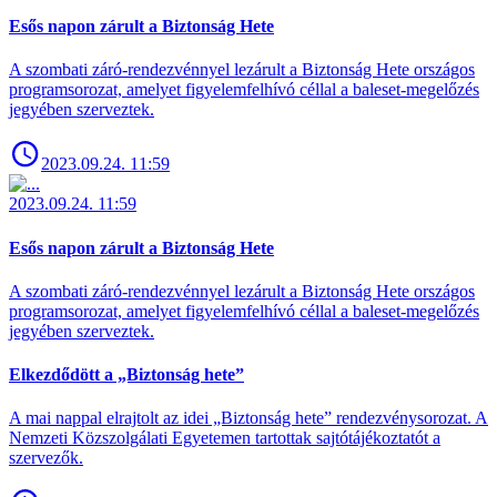
Esős napon zárult a Biztonság Hete
A szombati záró-rendezvénnyel lezárult a Biztonság Hete országos
programsorozat, amelyet figyelemfelhívó céllal a baleset-megelőzés
jegyében szerveztek.
2023.09.24. 11:59
2023.09.24. 11:59
Esős napon zárult a Biztonság Hete
A szombati záró-rendezvénnyel lezárult a Biztonság Hete országos
programsorozat, amelyet figyelemfelhívó céllal a baleset-megelőzés
jegyében szerveztek.
Elkezdődött a „Biztonság hete”
A mai nappal elrajtolt az idei „Biztonság hete” rendezvénysorozat. A
Nemzeti Közszolgálati Egyetemen tartottak sajtótájékoztatót a
szervezők.