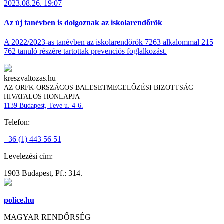
2023.08.26. 19:07
Az új tanévben is dolgoznak az iskolarendőrök
A 2022/2023-as tanévben az iskolarendőrök 7263 alkalommal 215
762 tanuló részére tartottak prevenciós foglalkozást.
kreszvaltozas.hu
AZ ORFK-ORSZÁGOS BALESETMEGELŐZÉSI BIZOTTSÁG
HIVATALOS HONLAPJA
1139 Budapest, Teve u. 4-6.
Telefon:
+36 (1) 443 56 51
Levelezési cím:
1903 Budapest, Pf.: 314.
police.hu
MAGYAR RENDŐRSÉG