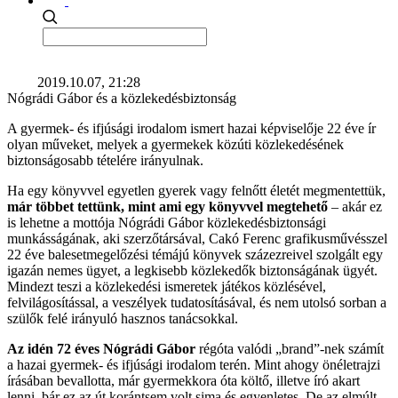
2019.10.07, 21:28
Nógrádi Gábor és a közlekedésbiztonság
A gyermek- és ifjúsági irodalom ismert hazai képviselője 22 éve ír
olyan műveket, melyek a gyermekek közúti közlekedésének
biztonságosabb tételére irányulnak.
Ha egy könyvvel egyetlen gyerek vagy felnőtt életét megmentettük,
már többet tettünk, mint ami egy könyvvel megtehető
– akár ez
is lehetne a mottója Nógrádi Gábor közlekedésbiztonsági
munkásságának, aki szerzőtársával, Cakó Ferenc grafikusművésszel
22 éve balesetmegelőzési témájú könyvek százezreivel szolgált egy
igazán nemes ügyet, a legkisebb közlekedők biztonságának ügyét.
Mindezt teszi a közlekedési ismeretek játékos közlésével,
felvilágosítással, a veszélyek tudatosításával, és nem utolsó sorban a
szülők felé irányuló hasznos tanácsokkal.
Az idén 72 éves Nógrádi Gábor
régóta valódi „brand”-nek számít
a hazai gyermek- és ifjúsági irodalom terén. Mint ahogy önéletrajzi
írásában bevallotta, már gyermekkora óta költő, illetve író akart
lenni, bár ez az út korántsem volt sima és egyenletes. De az elmúlt