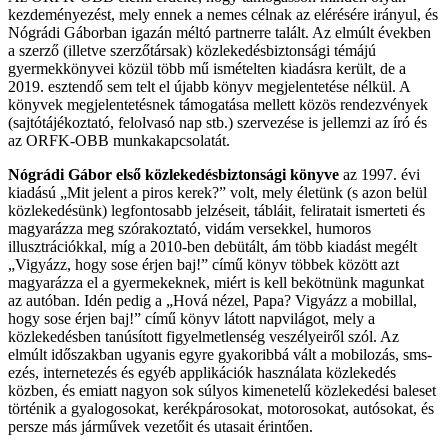
kezdeményezést, mely ennek a nemes célnak az elérésére irányul, és
Nógrádi Gáborban igazán méltó partnerre talált. Az elmúlt években
a szerző (illetve szerzőtársak) közlekedésbiztonsági témájú
gyermekkönyvei közül több mű ismételten kiadásra került, de a
2019. esztendő sem telt el újabb könyv megjelentetése nélkül. A
könyvek megjelentetésnek támogatása mellett közös rendezvények
(sajtótájékoztató, felolvasó nap stb.) szervezése is jellemzi az író és
az ORFK-OBB munkakapcsolatát.
Nógrádi Gábor első közlekedésbiztonsági könyve
az 1997. évi
kiadású „Mit jelent a piros kerek?” volt, mely életünk (s azon belül
közlekedésünk) legfontosabb jelzéseit, tábláit, feliratait ismerteti és
magyarázza meg szórakoztató, vidám versekkel, humoros
illusztrációkkal, míg a 2010-ben debütált, ám több kiadást megélt
„Vigyázz, hogy sose érjen baj!” című könyv többek között azt
magyarázza el a gyermekeknek, miért is kell bekötnünk magunkat
az autóban. Idén pedig a „Hová nézel, Papa? Vigyázz a mobillal,
hogy sose érjen baj!” című könyv látott napvilágot, mely a
közlekedésben tanúsított figyelmetlenség veszélyeiről szól. Az
elmúlt időszakban ugyanis egyre gyakoribbá vált a mobilozás, sms-
ezés, internetezés és egyéb applikációk használata közlekedés
közben, és emiatt nagyon sok súlyos kimenetelű közlekedési baleset
történik a gyalogosokat, kerékpárosokat, motorosokat, autósokat, és
persze más járművek vezetőit és utasait érintően.