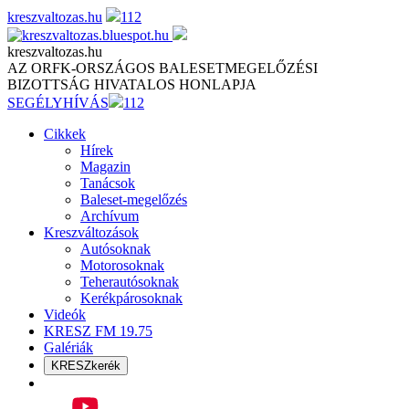
Skip
kreszvaltozas.hu
112
to
content
kreszvaltozas.hu
AZ ORFK-ORSZÁGOS BALESETMEGELŐZÉSI
BIZOTTSÁG HIVATALOS HONLAPJA
SEGÉLYHÍVÁS
112
Cikkek
Hírek
Magazin
Tanácsok
Baleset-megelőzés
Archívum
Kreszváltozások
Autósoknak
Motorosoknak
Teherautósoknak
Kerékpárosoknak
Videók
KRESZ FM 19.75
Galériák
KRESZkerék