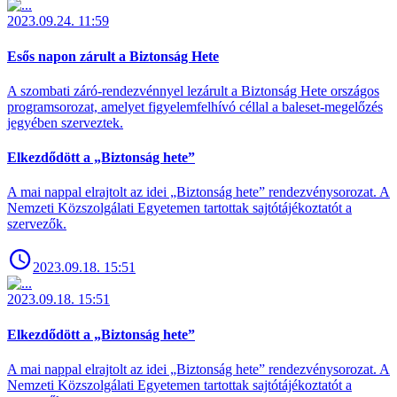
2023.09.24. 11:59
Esős napon zárult a Biztonság Hete
A szombati záró-rendezvénnyel lezárult a Biztonság Hete országos
programsorozat, amelyet figyelemfelhívó céllal a baleset-megelőzés
jegyében szerveztek.
Elkezdődött a „Biztonság hete”
A mai nappal elrajtolt az idei „Biztonság hete” rendezvénysorozat. A
Nemzeti Közszolgálati Egyetemen tartottak sajtótájékoztatót a
szervezők.
2023.09.18. 15:51
2023.09.18. 15:51
Elkezdődött a „Biztonság hete”
A mai nappal elrajtolt az idei „Biztonság hete” rendezvénysorozat. A
Nemzeti Közszolgálati Egyetemen tartottak sajtótájékoztatót a