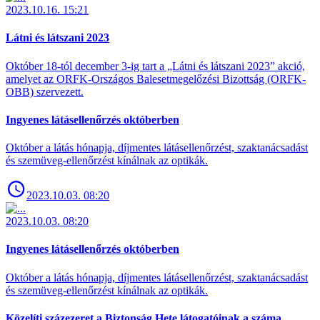
2023.10.16. 15:21
Látni és látszani 2023
Október 18-tól december 3-ig tart a „Látni és látszani 2023” akció,
amelyet az ORFK-Országos Balesetmegelőzési Bizottság (ORFK-
OBB) szervezett.
Ingyenes látásellenőrzés októberben
Október a látás hónapja, díjmentes látásellenőrzést, szaktanácsadást
és szemüveg-ellenőrzést kínálnak az optikák.
2023.10.03. 08:20
2023.10.03. 08:20
Ingyenes látásellenőrzés októberben
Október a látás hónapja, díjmentes látásellenőrzést, szaktanácsadást
és szemüveg-ellenőrzést kínálnak az optikák.
Közelíti százezeret a Biztonság Hete látogatóinak a száma