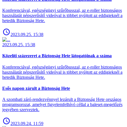
Konferenciával, egészségügyi szűrőbusszal, az e-roller biztonságos
használatát népszerűsítő videóval is többet nyújtott az eddigieknél a
hetedik Biztonság Hete.
2023.09.25. 15:38
2023.09.25. 15:38
Közelíti százezeret a Biztonság Hete látogatóinak a száma
Konferenciával, egészségügyi szűrőbusszal, az e-roller biztonságos
használatát népszerűsítő videóval is többet nyújtott az eddigieknél a
hetedik Biztonság Hete.
Esős napon zárult a Biztonság Hete
A szombati záró-rendezvénnyel lezárult a Biztonság Hete országos
programsorozat, amelyet figyelemfelhívó céllal a baleset-megelőzés
jegyében szerveztek.
2023.09.24. 11:59