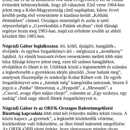
évtizedek bebizonyították, hogy jól választott. Első verse 1964-ben
jelent meg a Kelet-Magyarország című napilapban, kilenc évvel
később pedig első verseskötete is kiadásra került „Kéthátú
életünkben” címmel. Országos ismertségét és azóta is tartó
népszerűségét a „Gyerekrablás a Palánk utcában” című ifjúsági
regénye hozta meg 1983-ban, majd ezt erősítette tovább az abból
készített film 1985-ben.
Nógrádi Gábor foglalkozása
: író, költő, újságíró, hangjáték-,
tévéjáték- és egyben forgatókönyv-író – méghozzá a „termékeny”
fajtából. Az elmúlt huszonöt évben verseskötetei mellett több mint
húsz ifjúsági könyve jelent meg, ezen túl számos hangjátékot,
tévéjátékot és filmet is írt. Utóbbiak közül a legismertebb és számára
a legkedvesebb a gyerekkora idején játszódó „Sose halunk meg”,
amelynek főszereplője és rendezője Koltai Róbert volt. De egyéb
forgatókönyvei sem a „futottak még” kategóriába tartoznak, hiszen ő
jegyzi a „Patika” filmsorozat, a „Hyppolit”, a „Meseautó”, a
„Csocsó, avagy éljen május elseje!”, valamint az „Egy szoknya, egy
nadrág” című nagy sikerű filmek forgatókönyveit is.
Nógrádi Gábor és az ORFK-Országos Balesetmegelőzési
Bizottság kapcsolata
több mint két évtizedes múltra tekint vissza. A
közös kapocs „a gyermek”, a legkisebb közlekedők védelme,
közlekedésre való felkészítése, az őket érintő balesetek megelőzése.
Az ORFK-OBB elemi érdeke, hogy támogasson minden olyan