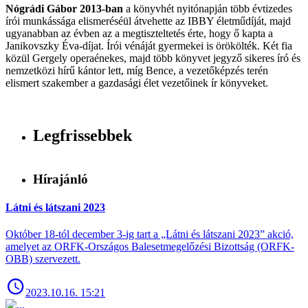
Nógrádi Gábor 2013-ban
a könyvhét nyitónapján több évtizedes
írói munkássága elismeréséül átvehette az IBBY életműdíját, majd
ugyanabban az évben az a megtiszteltetés érte, hogy ő kapta a
Janikovszky Éva-díjat. Írói vénáját gyermekei is örökölték. Két fia
közül Gergely operaénekes, majd több könyvet jegyző sikeres író és
nemzetközi hírű kántor lett, míg Bence, a vezetőképzés terén
elismert szakember a gazdasági élet vezetőinek ír könyveket.
Legfrissebbek
Hírajánló
Látni és látszani 2023
Október 18-tól december 3-ig tart a „Látni és látszani 2023” akció,
amelyet az ORFK-Országos Balesetmegelőzési Bizottság (ORFK-
OBB) szervezett.
2023.10.16. 15:21