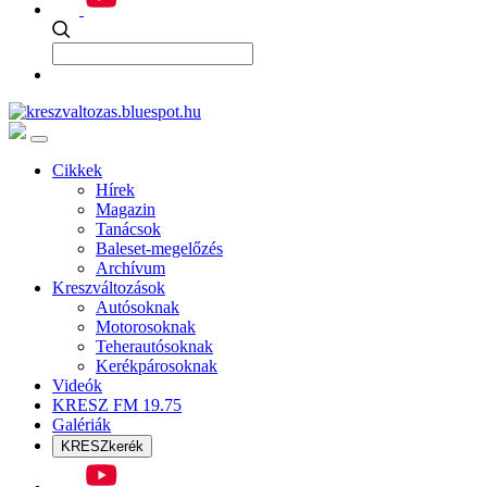
Cikkek
Hírek
Magazin
Tanácsok
Baleset-megelőzés
Archívum
Kreszváltozások
Autósoknak
Motorosoknak
Teherautósoknak
Kerékpárosoknak
Videók
KRESZ FM 19.75
Galériák
KRESZkerék