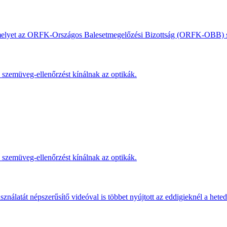
, amelyet az ORFK-Országos Balesetmegelőzési Bizottság (ORFK-OBB) s
s szemüveg-ellenőrzést kínálnak az optikák.
s szemüveg-ellenőrzést kínálnak az optikák.
ználatát népszerűsítő videóval is többet nyújtott az eddigieknél a hete