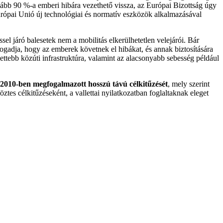
galább 90 %-a emberi hibára vezethető vissza, az Európai Bizottság úgy
urópai Unió új technológiai és normatív eszközök alkalmazásával
sel járó balesetek nem a mobilitás elkerülhetetlen velejárói. Bár
fogadja, hogy az emberek követnek el hibákat, és annak biztosítására
lettebb közúti infrastruktúra, valamint az alacsonyabb sebesség például
2010-ben megfogalmazott hosszú távú célkitűzését
, mely szerint
ztes célkitűzéseként, a vallettai nyilatkozatban foglaltaknak eleget