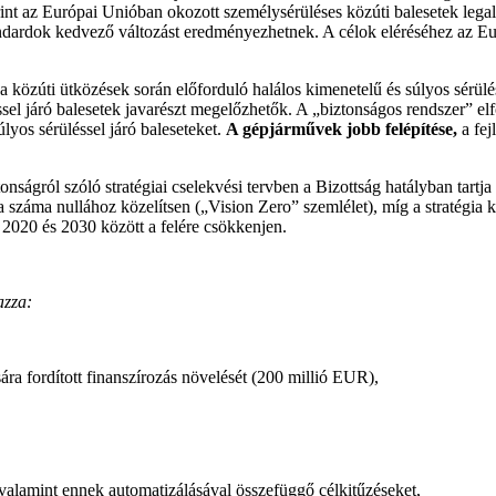
szerint az Európai Unióban okozott személysérüléses közúti balesetek le
standardok kedvező változást eredményezhetnek. A célok eléréséhez az E
 a közúti ütközések során előforduló halálos kimenetelű és súlyos sérülés
éssel járó balesetek javarészt megelőzhetők. A „biztonságos rendszer” el
yos sérüléssel járó baleseteket.
A gépjárművek jobb felépítése,
a fej
ságról szóló stratégiai cselekvési tervben a Bizottság hatályban tartja
a száma nullához közelítsen („Vision Zero” szemlélet), míg a stratégia kö
 2020 és 2030 között a felére csökkenjen.
azza:
ra fordított finanszírozás növelését (200 millió EUR),
 valamint ennek automatizálásával összefüggő célkitűzéseket,