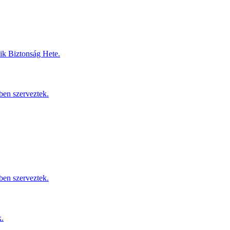
dik Biztonság Hete.
ben szerveztek.
ben szerveztek.
k.