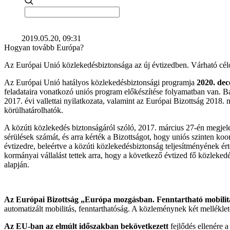
2019.05.20, 09:31
Hogyan tovább Európa?
Az Európai Unió közlekedésbiztonsága az új évtizedben. Várható cél
Az Európai Unió hatályos közlekedésbiztonsági programja
2020. dec
feladataira vonatkozó uniós program előkészítése folyamatban van. B
2017. évi vallettai nyilatkozata, valamint az Európai Bizottság 201
körülhatárolhatók.
A közúti közlekedés biztonságáról szóló, 2017. március 27-én megjel
sérülések számát, és arra kérték a Bizottságot, hogy uniós szinten koor
évtizedre, beleértve a közúti közlekedésbiztonság teljesítményének ér
kormányai vállalást tettek arra, hogy a következő évtized fő közleked
alapján.
Az Európai Bizottság „Európa mozgásban. Fenntartható mobili
automatizált mobilitás, fenntarthatóság. A közleménynek két melléklete
Az EU-ban az elmúlt időszakban bekövetkezett
fejlődés ellenére 