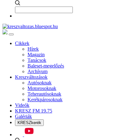
Cikkek
Hírek
Magazin
Tanácsok
Baleset-megelőzés
Archívum
Kreszváltozások
Autósoknak
Motorosoknak
Teherautósoknak
Kerékpárosoknak
Videók
KRESZ FM 19.75
Galériák
KRESZkerék