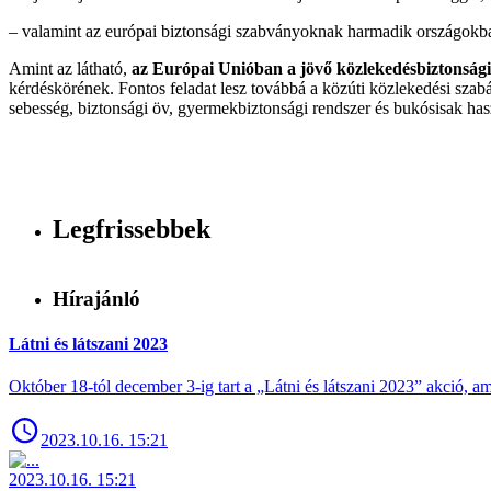
– valamint az európai biztonsági szabványoknak harmadik országokba 
Amint az látható,
az Európai Unióban a jövő közlekedésbiztonsági
kérdéskörének. Fontos feladat lesz továbbá a közúti közlekedési sza
sebesség, biztonsági öv, gyermekbiztonsági rendszer és bukósisak használ
Legfrissebbek
Hírajánló
Látni és látszani 2023
Október 18-tól december 3-ig tart a „Látni és látszani 2023” akció
2023.10.16. 15:21
2023.10.16. 15:21