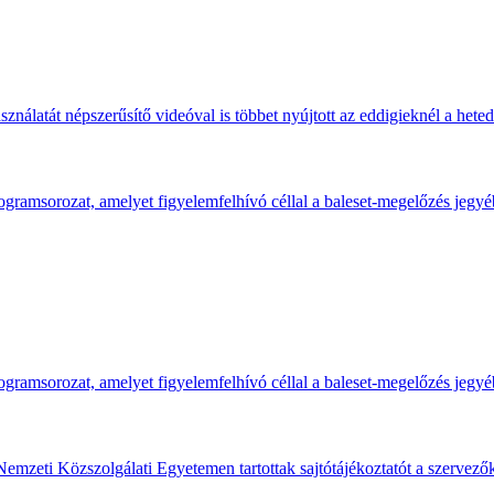
ználatát népszerűsítő videóval is többet nyújtott az eddigieknél a hete
gramsorozat, amelyet figyelemfelhívó céllal a baleset-megelőzés jegyé
gramsorozat, amelyet figyelemfelhívó céllal a baleset-megelőzés jegyé
Nemzeti Közszolgálati Egyetemen tartottak sajtótájékoztatót a szervező