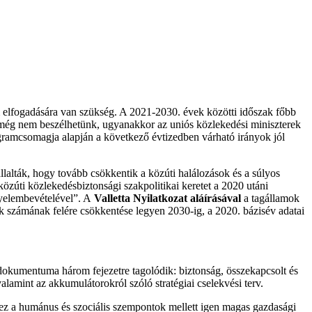
 elfogadására van szükség. A 2021-2030. évek közötti időszak főbb
a még nem beszélhetünk, ugyanakkor az uniós közlekedési miniszterek
gramcsomagja alapján a következő évtizedben várható irányok jól
lalták, hogy tovább csökkentik a közúti halálozások és a súlyos
 közúti közlekedésbiztonsági szakpolitikai keretet a 2020 utáni
igyelembevételével”. A
Valletta Nyilatkozat aláírásával
a tagállamok
tek számának felére csökkentése legyen 2030-ig, a 2020. bázisév adatai
 dokumentuma három fejezetre tagolódik: biztonság, összekapcsolt és
alamint az akkumulátorokról szóló stratégiai cselekvési terv.
s ez a humánus és szociális szempontok mellett igen magas gazdasági