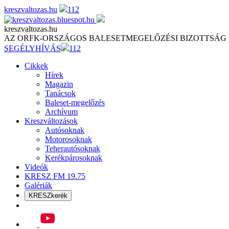
Skip
kreszvaltozas.hu
112
to
content
kreszvaltozas.hu
AZ ORFK-ORSZÁGOS BALESETMEGELŐZÉSI BIZOTTSÁG
SEGÉLYHÍVÁS
112
Cikkek
Hírek
Magazin
Tanácsok
Baleset-megelőzés
Archívum
Kreszváltozások
Autósoknak
Motorosoknak
Teherautósoknak
Kerékpárosoknak
Videók
KRESZ FM 19.75
Galériák
KRESZkerék