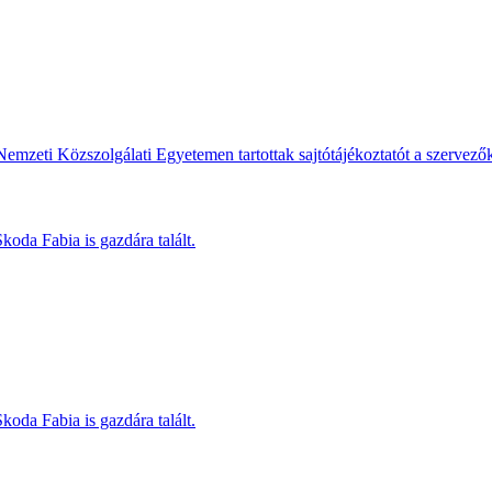
Nemzeti Közszolgálati Egyetemen tartottak sajtótájékoztatót a szervező
koda Fabia is gazdára talált.
koda Fabia is gazdára talált.