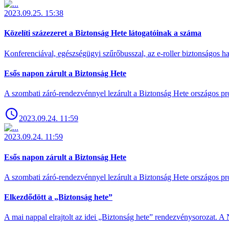
2023.09.25. 15:38
Közelíti százezeret a Biztonság Hete látogatóinak a száma
Konferenciával, egészségügyi szűrőbusszal, az e-roller biztonságos has
Esős napon zárult a Biztonság Hete
A szombati záró-rendezvénnyel lezárult a Biztonság Hete országos pro
2023.09.24. 11:59
2023.09.24. 11:59
Esős napon zárult a Biztonság Hete
A szombati záró-rendezvénnyel lezárult a Biztonság Hete országos pro
Elkezdődött a „Biztonság hete”
A mai nappal elrajtolt az idei „Biztonság hete” rendezvénysorozat. A 