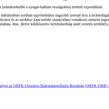
(mindenekelőtt a nyugat-balkáni országokba) történő exportálását.
intézkedései sorában egyértelműen nagyobb szerepe lesz a technológiáb
bályokra és az azokhoz kapcsolódó szankciókra vonatkozó nemzeti jogsz
ata, ittas, illetve kábítószeres befolyásoltság alatti vezetés területén).
, amelyet az ORFK-Országos Balesetmegelőzési Bizottság (ORFK-OBB) s