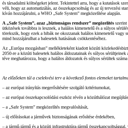
és társadalmi költségeket jelent. Tekintettel arra, hogy a kutatások 
véli, hogy az automatizálás, az összekapcsoltság és az új tervezési 
kíván hozzájárulni, a WHO „Safe System” megközelítése alapján.
A „Safe System”, azaz „biztonságos rendszer” megözelítés
szerint
ütközések továbbra is lesznek, a halálos kimenetelű és a súlyos sérül
törekszik, hogy ezek a hibák ne okozzanak halálos kimenetelű vagy súl
mind hozzájárulhat a balesetek hatásának csökkentéséhez.
Az „Európa mozgásban” mellékleteként kiadott közúti közlekedésbizton
2050-re a közúti balesetek halálos áldozatainak és súlyos sérültjeinek 
téve meghatározza, hogy a halálos áldozatok és súlyos sérültek száma
Az előzőeken túl a cselekvési terv a következő fontos elemeket tartalm
– az európai irányítás megerősítésére szolgáló kritériumokat,
– az európai összekapcsolódási eszköz révén a közúthálózat megújításá
– a „Safe System” megközelítés megvalósítását,
– új előírásokat a járművek biztonságának erősítése érdekében,
– a jármű-jármű és a közúti infrastruktúra-jármű összekapcsoltsággal,