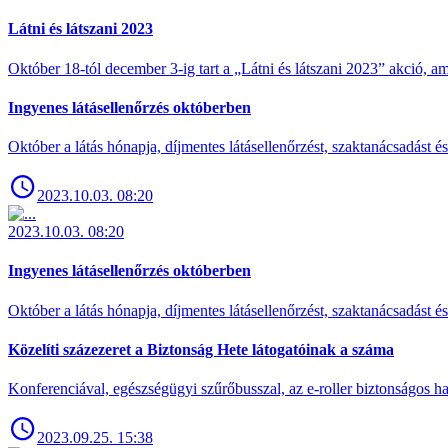
Látni és látszani 2023
Október 18-tól december 3-ig tart a „Látni és látszani 2023” akció
Ingyenes látásellenőrzés októberben
Október a látás hónapja, díjmentes látásellenőrzést, szaktanácsadást é
2023.10.03. 08:20
2023.10.03. 08:20
Ingyenes látásellenőrzés októberben
Október a látás hónapja, díjmentes látásellenőrzést, szaktanácsadást é
Közelíti százezeret a Biztonság Hete látogatóinak a száma
Konferenciával, egészségügyi szűrőbusszal, az e-roller biztonságos has
2023.09.25. 15:38