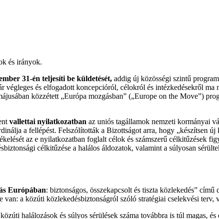
ok és irányok.
ember 31-én teljesíti be küldetését,
addig új közösségi szintű program
ár végleges és elfogadott koncepcióról, célokról és intézkedésekről m
8. májusában közzétett „Európa mozgásban” („Europe on the Move”) pro
ent
vallettai nyilatkozatban
az uniós tagállamok nemzeti kormányai vál
dinálja a fellépést. Felszólították a Bizottságot arra, hogy „készítsen új
tékelését az e nyilatkozatban foglalt célok és számszerű célkitűzések f
ésbiztonsági célkitűzése a halálos áldozatok, valamint a súlyosan sérül
tás Európában
: biztonságos, összekapcsolt és tiszta közlekedés” című
 van: a közúti közlekedésbiztonságról szóló stratégiai cselekvési terv, v
a közúti halálozások és súlyos sérülések száma továbbra is túl magas, é