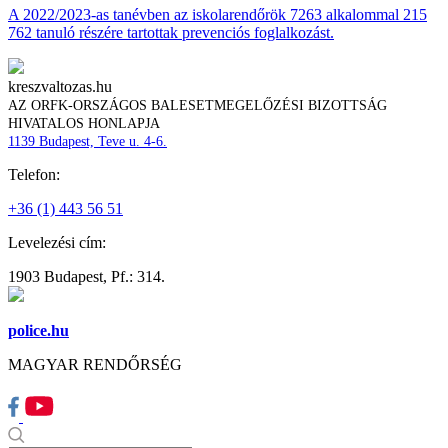
A 2022/2023-as tanévben az iskolarendőrök 7263 alkalommal 215
762 tanuló részére tartottak prevenciós foglalkozást.
kreszvaltozas.hu
AZ ORFK-ORSZÁGOS BALESETMEGELŐZÉSI BIZOTTSÁG
HIVATALOS HONLAPJA
1139 Budapest, Teve u. 4-6.
Telefon:
+36 (1) 443 56 51
Levelezési cím:
1903 Budapest, Pf.: 314.
police.hu
MAGYAR RENDŐRSÉG