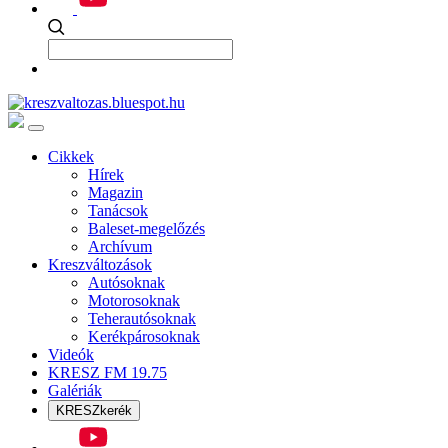
Cikkek
Hírek
Magazin
Tanácsok
Baleset-megelőzés
Archívum
Kreszváltozások
Autósoknak
Motorosoknak
Teherautósoknak
Kerékpárosoknak
Videók
KRESZ FM 19.75
Galériák
KRESZkerék