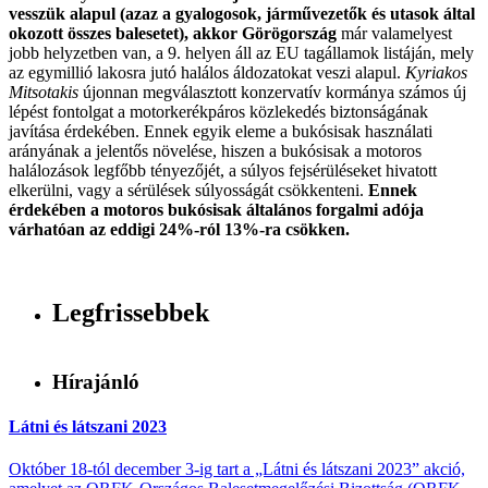
vesszük alapul (azaz a gyalogosok, járművezetők és utasok által
okozott összes balesetet), akkor Görögország
már valamelyest
jobb helyzetben van, a 9. helyen áll az EU tagállamok listáján, mely
az egymillió lakosra jutó halálos áldozatokat veszi alapul.
Kyriakos
Mitsotakis
újonnan megválasztott konzervatív kormánya számos új
lépést fontolgat a motorkerékpáros közlekedés biztonságának
javítása érdekében. Ennek egyik eleme a bukósisak használati
arányának a jelentős növelése, hiszen a bukósisak a motoros
halálozások legfőbb tényezőjét, a súlyos fejsérüléseket hivatott
elkerülni, vagy a sérülések súlyosságát csökkenteni.
Ennek
érdekében a motoros bukósisak általános forgalmi adója
várhatóan az eddigi 24%-ról 13%-ra csökken.
Legfrissebbek
Hírajánló
Látni és látszani 2023
Október 18-tól december 3-ig tart a „Látni és látszani 2023” akció,