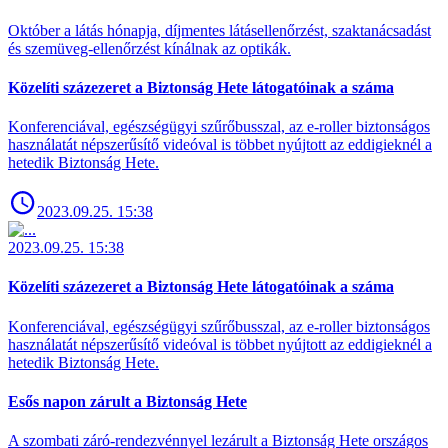
Október a látás hónapja, díjmentes látásellenőrzést, szaktanácsadást
és szemüveg-ellenőrzést kínálnak az optikák.
Közelíti százezeret a Biztonság Hete látogatóinak a száma
Konferenciával, egészségügyi szűrőbusszal, az e-roller biztonságos
használatát népszerűsítő videóval is többet nyújtott az eddigieknél a
hetedik Biztonság Hete.
2023.09.25. 15:38
2023.09.25. 15:38
Közelíti százezeret a Biztonság Hete látogatóinak a száma
Konferenciával, egészségügyi szűrőbusszal, az e-roller biztonságos
használatát népszerűsítő videóval is többet nyújtott az eddigieknél a
hetedik Biztonság Hete.
Esős napon zárult a Biztonság Hete
A szombati záró-rendezvénnyel lezárult a Biztonság Hete országos