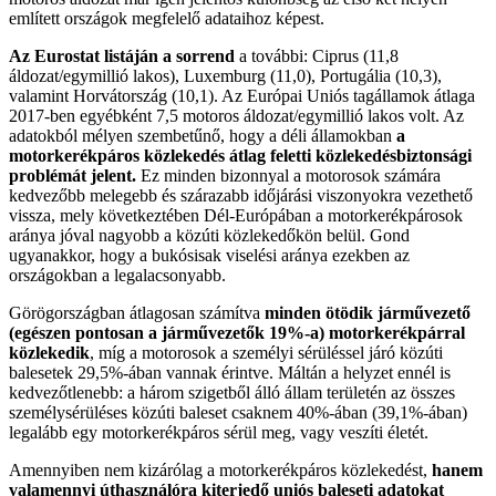
említett országok megfelelő adataihoz képest.
Az Eurostat listáján a sorrend
a további: Ciprus (11,8
áldozat/egymillió lakos), Luxemburg (11,0), Portugália (10,3),
valamint Horvátország (10,1). Az Európai Uniós tagállamok átlaga
2017-ben egyébként 7,5 motoros áldozat/egymillió lakos volt. Az
adatokból mélyen szembetűnő, hogy a déli államokban
a
motorkerékpáros közlekedés átlag feletti közlekedésbiztonsági
problémát jelent.
Ez minden bizonnyal a motorosok számára
kedvezőbb melegebb és szárazabb időjárási viszonyokra vezethető
vissza, mely következtében Dél-Európában a motorkerékpárosok
aránya jóval nagyobb a közúti közlekedőkön belül. Gond
ugyanakkor, hogy a bukósisak viselési aránya ezekben az
országokban a legalacsonyabb.
Görögországban átlagosan számítva
minden ötödik járművezető
(egészen pontosan a járművezetők 19%-a) motorkerékpárral
közlekedik
, míg a motorosok a személyi sérüléssel járó közúti
balesetek 29,5%-ában vannak érintve. Máltán a helyzet ennél is
kedvezőtlenebb: a három szigetből álló állam területén az összes
személysérüléses közúti baleset csaknem 40%-ában (39,1%-ában)
legalább egy motorkerékpáros sérül meg, vagy veszíti életét.
Amennyiben nem kizárólag a motorkerékpáros közlekedést,
hanem
valamennyi úthasználóra kiterjedő uniós baleseti adatokat