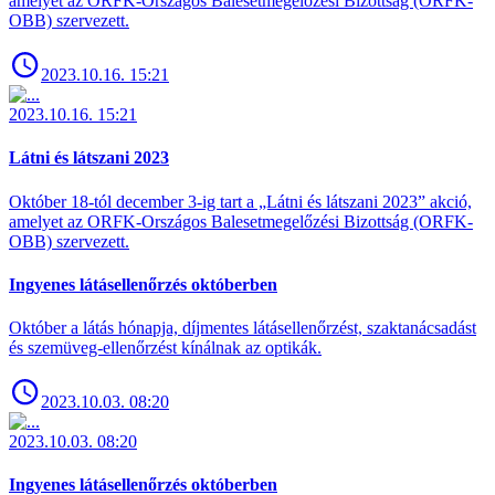
amelyet az ORFK-Országos Balesetmegelőzési Bizottság (ORFK-
OBB) szervezett.
2023.10.16. 15:21
2023.10.16. 15:21
Látni és látszani 2023
Október 18-tól december 3-ig tart a „Látni és látszani 2023” akció,
amelyet az ORFK-Országos Balesetmegelőzési Bizottság (ORFK-
OBB) szervezett.
Ingyenes látásellenőrzés októberben
Október a látás hónapja, díjmentes látásellenőrzést, szaktanácsadást
és szemüveg-ellenőrzést kínálnak az optikák.
2023.10.03. 08:20
2023.10.03. 08:20
Ingyenes látásellenőrzés októberben