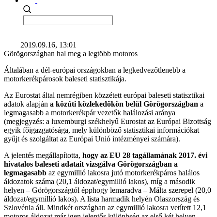
2019.09.16, 13:01
Görögországban hal meg a legtöbb motoros
Általában a dél-európai országokban a legkedvezőtlenebb a
motorkerékpárosok baleseti statisztikája.
Az Eurostat által nemrégiben közzétett európai baleseti statisztikai
adatok alapján
a közúti közlekedőkön belül Görögországban
a
legmagasabb a motorkerékpár vezetők halálozási aránya
(megjegyzés: a luxemburgi székhelyű Eurostat az Európai Bizottság
egyik főigazgatósága, mely különböző statisztikai információkat
gyűjt és szolgáltat az Európai Unió intézményei számára).
A jelentés megállapította,
hogy az EU 28 tagállamának 2017. évi
hivatalos baleseti adatait vizsgálva Görögországban a
legmagasabb
az egymillió lakosra jutó motorkerékpáros halálos
áldozatok száma (20,1 áldozat/egymillió lakos), míg a második
helyen – Görögországtól épphogy lemaradva – Málta szerepel (20,0
áldozat/egymillió lakos). A lista harmadik helyén Olaszország és
Szlovénia áll. Mindkét országban az egymillió lakosra vetített 12,1
motoros áldozat már igen jelentős különbség az első két helyen