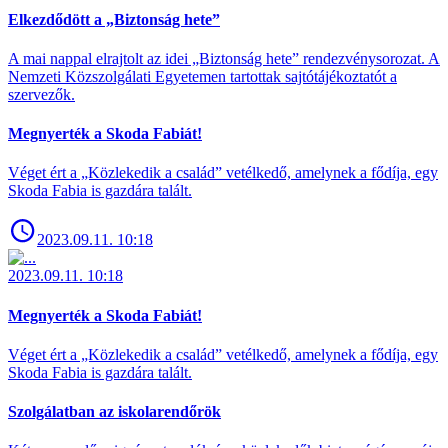
Elkezdődött a „Biztonság hete”
A mai nappal elrajtolt az idei „Biztonság hete” rendezvénysorozat. A
Nemzeti Közszolgálati Egyetemen tartottak sajtótájékoztatót a
szervezők.
Megnyerték a Skoda Fabiát!
Véget ért a „Közlekedik a család” vetélkedő, amelynek a fődíja, egy
Skoda Fabia is gazdára talált.
2023.09.11. 10:18
2023.09.11. 10:18
Megnyerték a Skoda Fabiát!
Véget ért a „Közlekedik a család” vetélkedő, amelynek a fődíja, egy
Skoda Fabia is gazdára talált.
Szolgálatban az iskolarendőrök