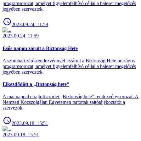
programsorozat, amelyet figyelemfelhívó céllal a baleset-megelőzés
jegyében szerveztek.
2023.09.24. 11:59
2023.09.24. 11:59
Esős napon zárult a Biztonság Hete
A szombati záró-rendezvénnyel lezárult a Biztonság Hete országos
programsorozat, amelyet figyelemfelhívó céllal a baleset-megelőzés
jegyében szerveztek.
Elkezdődött a „Biztonság hete”
A mai nappal elrajtolt az idei „Biztonság hete” rendezvénysorozat. A
Nemzeti Közszolgálati Egyetemen tartottak sajtótájékoztatót a
szervezők.
2023.09.18. 15:51
2023.09.18. 15:51