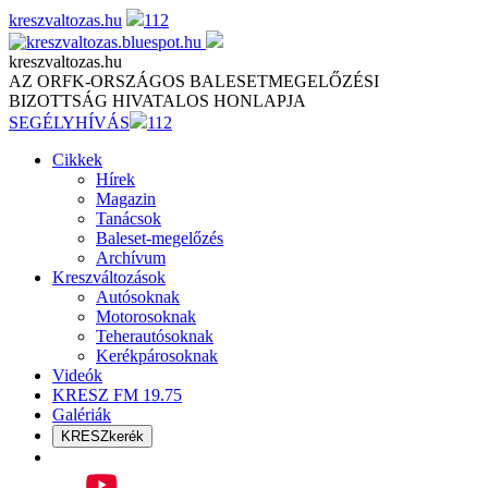
Skip
kreszvaltozas.hu
112
to
content
kreszvaltozas.hu
AZ ORFK-ORSZÁGOS BALESETMEGELŐZÉSI
BIZOTTSÁG HIVATALOS HONLAPJA
SEGÉLYHÍVÁS
112
Cikkek
Hírek
Magazin
Tanácsok
Baleset-megelőzés
Archívum
Kreszváltozások
Autósoknak
Motorosoknak
Teherautósoknak
Kerékpárosoknak
Videók
KRESZ FM 19.75
Galériák
KRESZkerék