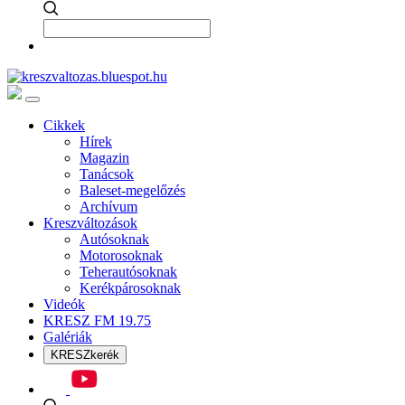
Cikkek
Hírek
Magazin
Tanácsok
Baleset-megelőzés
Archívum
Kreszváltozások
Autósoknak
Motorosoknak
Teherautósoknak
Kerékpárosoknak
Videók
KRESZ FM 19.75
Galériák
KRESZkerék