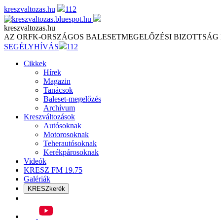
Skip
kreszvaltozas.hu
112
to
content
kreszvaltozas.hu
AZ ORFK-ORSZÁGOS BALESETMEGELŐZÉSI BIZOTTSÁG
SEGÉLYHÍVÁS
112
Cikkek
Hírek
Magazin
Tanácsok
Baleset-megelőzés
Archívum
Kreszváltozások
Autósoknak
Motorosoknak
Teherautósoknak
Kerékpárosoknak
Videók
KRESZ FM 19.75
Galériák
KRESZkerék