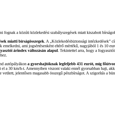
 fognak a közúti közlekedési szabályszegések miatt kiszabott bírságok
sek miatti bírságösszegek
. A „Közlekedésbiztonsági intézkedések” c
 emelkedni, ami jogsértésenként eltérő mértékű, nagyjából 1 és 10 euró 
gyasztói árindex változásán alapul
. Tekintettel arra, hogy a fogyasztó
éhez.
land autópályákon
a gyorshajtóknak legfeljebb 431 eurót, míg főútvo
 el a 30 km/h-t. Amennyiben viszont valaki ennél gyorsabban hajt, akk
 vetített, jelentősen magasabb összegű pénzbírságot. A szigorítás a bü