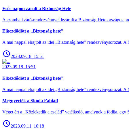
Esős napon zárult a Biztonság Hete
A szombati záró-rendezvénnyel lezárult a Biztonság Hete országos pro
Elkezdődött a „Biztonság hete”
A mai nappal elrajtolt az idei „Biztonság hete” rendezvénysorozat. A 
2023.09.18. 15:51
2023.09.18. 15:51
Elkezdődött a „Biztonság hete”
A mai nappal elrajtolt az idei „Biztonság hete” rendezvénysorozat. A 
Megnyerték a Skoda Fabiát!
Véget ért a „Közlekedik a család” vetélkedő, amelynek a fődíja, egy S
2023.09.11. 10:18