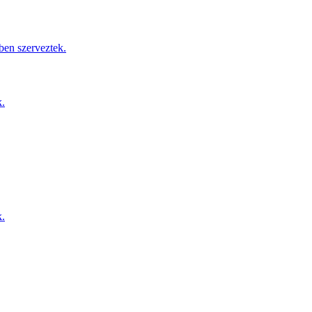
ben szerveztek.
k.
k.