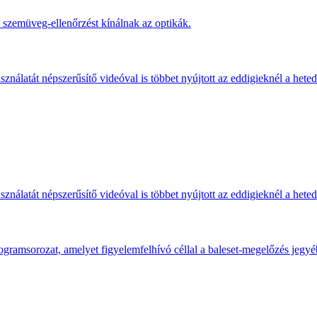
s szemüveg-ellenőrzést kínálnak az optikák.
ználatát népszerűsítő videóval is többet nyújtott az eddigieknél a hete
ználatát népszerűsítő videóval is többet nyújtott az eddigieknél a hete
gramsorozat, amelyet figyelemfelhívó céllal a baleset-megelőzés jegyé