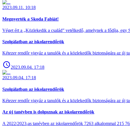
2023.09.11. 10:18
Megnyerték a Skoda Fabiát!
Véget ért a „Közlekedik a család” vetélkedő, amelynek a fődíja, egy S
Szolgálatban az iskolarendőrök
Kétezer rendőr vigyáz a tanulók és a közlekedők biztonságára az új ta
2023.09.04. 17:18
2023.09.04. 17:18
Szolgálatban az iskolarendőrök
Kétezer rendőr vigyáz a tanulók és a közlekedők biztonságára az új ta
Az új tanévben is dolgoznak az iskolarendőrök
A 2022/2023-as tanévben az iskolarendőrök 7263 alkalommal 215 762 t