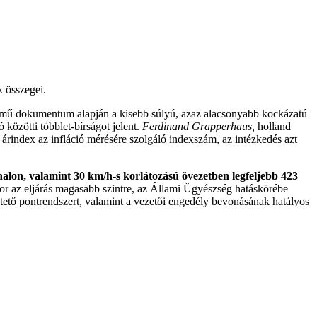
 összegei.
ímű dokumentum alapján a kisebb súlyú, azaz alacsonyabb kockázatú
közötti többlet-bírságot jelent.
Ferdinand Grapperhaus,
holland
i árindex az infláció mérésére szolgáló indexszám, az intézkedés azt
nalon, valamint 30 km/h-s korlátozású övezetben legfeljebb 423
or az eljárás magasabb szintre, az Állami Ügyészség hatáskörébe
ntető pontrendszert, valamint a vezetői engedély bevonásának hatályos