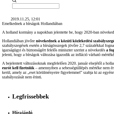
2019.11.25, 12:01
Emelkednek a bírságok Hollandiában
A holland kormány a napokban jelentette be, hogy 2020-ban növekedni
Hollandiában jövőre
növekednek a közúti közlekedési szabályszegé
szabályszegések esetén a bírságösszegek jövőre 2,7 százalékkal fognak
igazságügyi és biztonságért felelős miniszter szerint a növekedés
a fo
jelenti, hogy a bírságok változása igazodik az infláció várható mérték
A bejelentett változásoknak megfelelően 2020. január elsejétől a hol
eurót kell fizetniük
– amennyiben a sebességtúllépés mértéke nem éri
kerül, amely az „eset körülményeire figyelemmel” szabja ki az egyénre
szabályozását nem érinti.
Legfrissebbek
Hírajánló