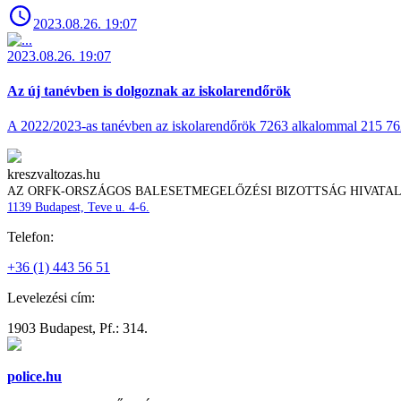
2023.08.26. 19:07
2023.08.26. 19:07
Az új tanévben is dolgoznak az iskolarendőrök
A 2022/2023-as tanévben az iskolarendőrök 7263 alkalommal 215 762 t
kreszvaltozas.hu
AZ ORFK-ORSZÁGOS BALESETMEGELŐZÉSI BIZOTTSÁG HIVATA
1139 Budapest, Teve u. 4-6.
Telefon:
+36 (1) 443 56 51
Levelezési cím:
1903 Budapest, Pf.: 314.
police.hu