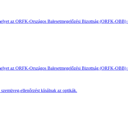
, amelyet az ORFK-Országos Balesetmegelőzési Bizottság (ORFK-OBB) s
, amelyet az ORFK-Országos Balesetmegelőzési Bizottság (ORFK-OBB) s
s szemüveg-ellenőrzést kínálnak az optikák.