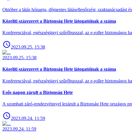
Október a látás hónapja, díjmentes látásellenőrzést, szaktanácsadást é
Közelíti százezeret a Biztonság Hete látogatóinak a száma
Konferenciával, egészségügyi szűrőbusszal, az e-roller biztonságos has
2023.09.25. 15:38
2023.09.25. 15:38
Közelíti százezeret a Biztonság Hete látogatóinak a száma
Konferenciával, egészségügyi szűrőbusszal, az e-roller biztonságos has
Esős napon zárult a Biztonság Hete
A szombati záró-rendezvénnyel lezárult a Biztonság Hete országos pro
2023.09.24. 11:59
2023.09.24. 11:59