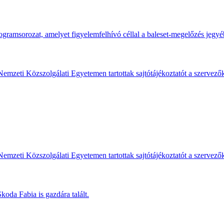
gramsorozat, amelyet figyelemfelhívó céllal a baleset-megelőzés jegyé
Nemzeti Közszolgálati Egyetemen tartottak sajtótájékoztatót a szervező
Nemzeti Közszolgálati Egyetemen tartottak sajtótájékoztatót a szervező
koda Fabia is gazdára talált.