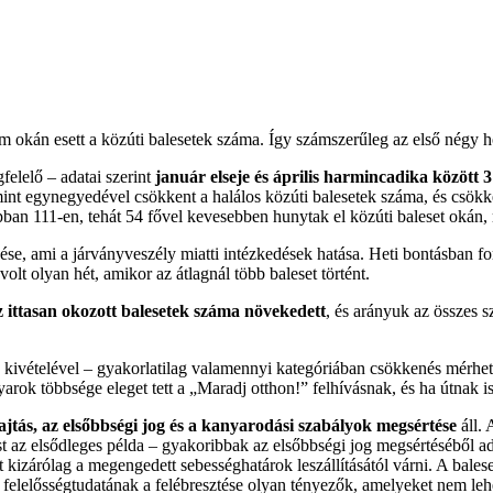
om okán esett a közúti balesetek száma. Így számszerűleg az első négy h
elelő – adatai szerint
január elseje és április harmincadika között 3
nt egynegyedével csökkent a halálos közúti balesetek száma, és csökke
ban 111-en, tehát 54 fővel kevesebben hunytak el közúti baleset okán, 
sése, ami a járványveszély miatti intézkedések hatása. Heti bontásban 
olt olyan hét, amikor az átlagnál több baleset történt.
z ittasan okozott balesetek száma növekedett
, és arányuk az összes s
kivételével – gyakorlatilag valamennyi kategóriában csökkenés mérhető
ok többsége eleget tett a „Maradj otthon!” felhívásnak, és ha útnak is i
ajtás, az elsőbbségi jog és a kanyarodási szabályok megsértése
áll. 
t az elsődleges példa – gyakoribbak az elsőbbségi jog megsértéséből adó
 kizárólag a megengedett sebességhatárok leszállításától várni. A bale
 felelősségtudatának a felébresztése olyan tényezők, amelyeket nem leh