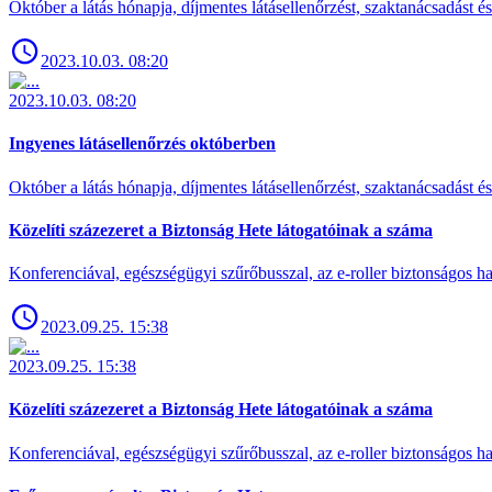
Október a látás hónapja, díjmentes látásellenőrzést, szaktanácsadást é
2023.10.03. 08:20
2023.10.03. 08:20
Ingyenes látásellenőrzés októberben
Október a látás hónapja, díjmentes látásellenőrzést, szaktanácsadást é
Közelíti százezeret a Biztonság Hete látogatóinak a száma
Konferenciával, egészségügyi szűrőbusszal, az e-roller biztonságos has
2023.09.25. 15:38
2023.09.25. 15:38
Közelíti százezeret a Biztonság Hete látogatóinak a száma
Konferenciával, egészségügyi szűrőbusszal, az e-roller biztonságos has