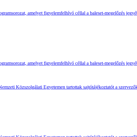
gramsorozat, amelyet figyelemfelhívó céllal a baleset-megelőzés jegyé
gramsorozat, amelyet figyelemfelhívó céllal a baleset-megelőzés jegyé
Nemzeti Közszolgálati Egyetemen tartottak sajtótájékoztatót a szervező