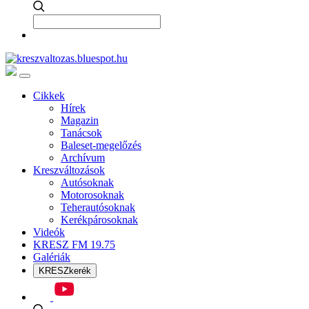
Cikkek
Hírek
Magazin
Tanácsok
Baleset-megelőzés
Archívum
Kreszváltozások
Autósoknak
Motorosoknak
Teherautósoknak
Kerékpárosoknak
Videók
KRESZ FM 19.75
Galériák
KRESZkerék