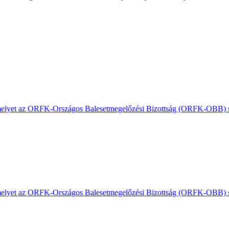
, amelyet az ORFK-Országos Balesetmegelőzési Bizottság (ORFK-OBB) s
, amelyet az ORFK-Országos Balesetmegelőzési Bizottság (ORFK-OBB) s