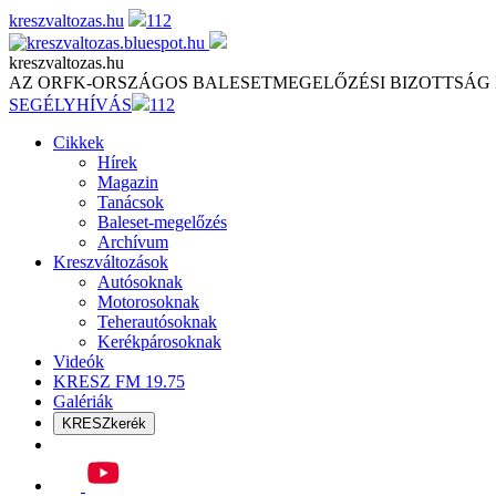
Skip
kreszvaltozas.hu
112
to
content
kreszvaltozas.hu
AZ ORFK-ORSZÁGOS BALESETMEGELŐZÉSI BIZOTTSÁG
SEGÉLYHÍVÁS
112
Cikkek
Hírek
Magazin
Tanácsok
Baleset-megelőzés
Archívum
Kreszváltozások
Autósoknak
Motorosoknak
Teherautósoknak
Kerékpárosoknak
Videók
KRESZ FM 19.75
Galériák
KRESZkerék