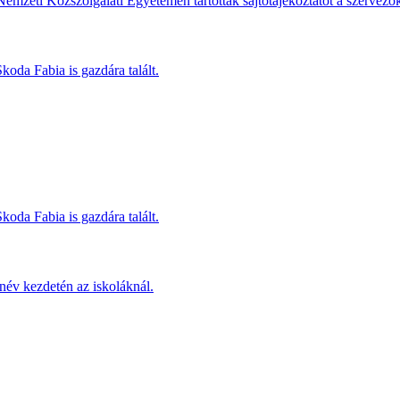
Nemzeti Közszolgálati Egyetemen tartottak sajtótájékoztatót a szervező
koda Fabia is gazdára talált.
koda Fabia is gazdára talált.
név kezdetén az iskoláknál.