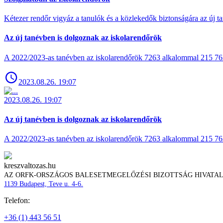
Kétezer rendőr vigyáz a tanulók és a közlekedők biztonságára az új ta
Az új tanévben is dolgoznak az iskolarendőrök
A 2022/2023-as tanévben az iskolarendőrök 7263 alkalommal 215 762 t
2023.08.26. 19:07
2023.08.26. 19:07
Az új tanévben is dolgoznak az iskolarendőrök
A 2022/2023-as tanévben az iskolarendőrök 7263 alkalommal 215 762 t
kreszvaltozas.hu
AZ ORFK-ORSZÁGOS BALESETMEGELŐZÉSI BIZOTTSÁG HIVATA
1139 Budapest, Teve u. 4-6.
Telefon:
+36 (1) 443 56 51