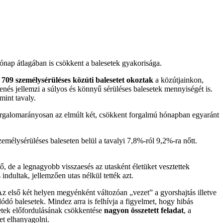
ónap átlagában is csökkent a balesetek gyakorisága.
 709 személysérüléses közúti balesetet okoztak
a közútjainkon,
nés jellemzi a súlyos és könnyű sérüléses balesetek mennyiségét is.
mint tavaly.
forgalomarányosan az elmúlt két, csökkent forgalmú hónapban egyaránt
zemélysérüléses baleseten belül a tavalyi 7,8%-ról 9,2%-ra nőtt.
, de a legnagyobb visszaesés az utasként életüket vesztettek
ndultak, jellemzően utas nélkül tették azt.
Az első két helyen megyénként változóan „vezet” a gyorshajtás illetve
dó balesetek. Mindez arra is felhívja a figyelmet, hogy hibás
setek előfordulásának csökkentése
nagyon összetett feladat
, a
et elhanyagolni.