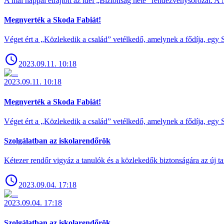
A mai nappal elrajtolt az idei „Biztonság hete” rendezvénysorozat. A 
Megnyerték a Skoda Fabiát!
Véget ért a „Közlekedik a család” vetélkedő, amelynek a fődíja, egy S
2023.09.11. 10:18
2023.09.11. 10:18
Megnyerték a Skoda Fabiát!
Véget ért a „Közlekedik a család” vetélkedő, amelynek a fődíja, egy S
Szolgálatban az iskolarendőrök
Kétezer rendőr vigyáz a tanulók és a közlekedők biztonságára az új ta
2023.09.04. 17:18
2023.09.04. 17:18
Szolgálatban az iskolarendőrök