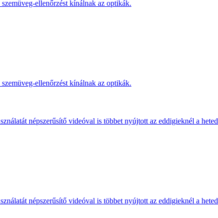
s szemüveg-ellenőrzést kínálnak az optikák.
s szemüveg-ellenőrzést kínálnak az optikák.
ználatát népszerűsítő videóval is többet nyújtott az eddigieknél a hete
ználatát népszerűsítő videóval is többet nyújtott az eddigieknél a hete