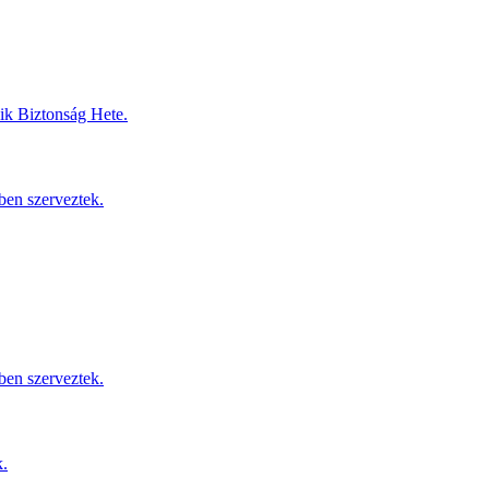
dik Biztonság Hete.
ben szerveztek.
ben szerveztek.
k.