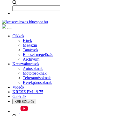
Cikkek
Hírek
Magazin
Tanácsok
Baleset-megelőzés
Archívum
Kreszváltozások
Autósoknak
Motorosoknak
Teherautósoknak
Kerékpárosoknak
Videók
KRESZ FM 19.75
Galériák
KRESZkerék