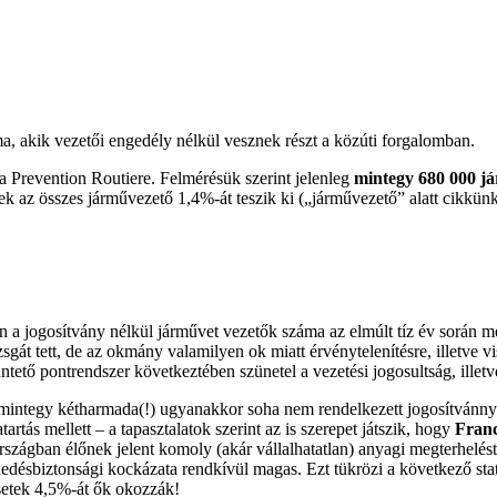
 akik vezetői engedély nélkül vesznek részt a közúti forgalomban.
 a Prevention Routiere. Felmérésük szerint jelenleg
mintegy 680 000 já
iek az összes járművezető 1,4%-át teszik ki („járművezető” alatt cikkü
en a jogosítvány nélkül járművet vezetők száma az elmúlt tíz év során 
zsgát tett, de az okmány valamilyen ok miatt érvénytelenítésre, illetve 
büntető pontrendszer következtében szünetel a vezetési jogosultság, illet
integy kétharmada(!) ugyanakkor soha nem rendelkezett jogosítvánnyal,
rtás mellett – a tapasztalatok szerint az is szerepet játszik, hogy
Franc
rszágban élőnek jelent komoly (akár vállalhatatlan) anyagi megterhelé
désbiztonsági kockázata rendkívül magas. Ezt tükrözi a következő stati
esetek 4,5%-át ők okozzák!