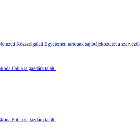
Nemzeti Közszolgálati Egyetemen tartottak sajtótájékoztatót a szervező
koda Fabia is gazdára talált.
koda Fabia is gazdára talált.