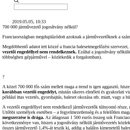
2019.05.05, 10:33
700 000 járművezető jogosítvány nélkül?
Franciaországban megduplázódott azoknak a járművezetőknek a száma,
Megdöbbentő adatot tett közzé a francia balesetmegelőzési szervezet,
vezetői engedéllyel nem rendelkeznek.
Ezáltal a jogosítvány nélkül
többségben gépjárművel – közlekedik a forgalomban).
?
A közel 700 000 fős szám mellett maga a trend is igen aggasztó, hisz
korábban vezetői engedélyt,
miután sikeres elméleti és gyakorlati vi
például ittas vezetés, gyorshajtás, baleset okozása stb. miatt, vagy a 
A vezetői engedéllyel nem rendelkező járművezetők túlnyomó része, m
Utóbbi személyek esetében – a fegyelmezetlenség és a felelőtlen magata
megszerzése is drága.
Az átlagosan 1 500 eurós összeg sok Franciao
következménye van, hiszen a jogosítvány nélküli járművezetés közleke
összes járművezető 1,4%-át teszik ki, addig a halálos kimenetelű bal