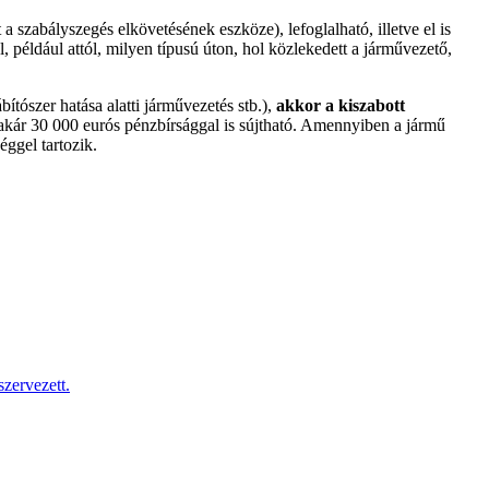
a szabályszegés elkövetésének eszköze), lefoglalható, illetve el is
például attól, milyen típusú úton, hol közlekedett a járművezető,
ítószer hatása alatti járművezetés stb.),
akkor a kiszabott
 akár 30 000 eurós pénzbírsággal is sújtható. Amennyiben a jármű
éggel tartozik.
zervezett.