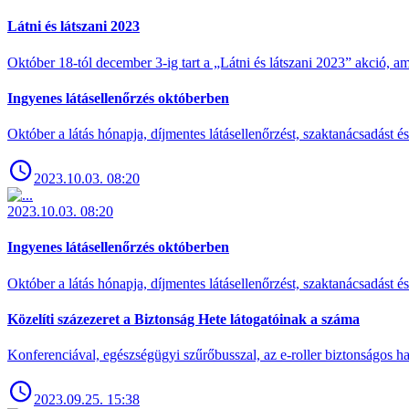
Látni és látszani 2023
Október 18-tól december 3-ig tart a „Látni és látszani 2023” akció
Ingyenes látásellenőrzés októberben
Október a látás hónapja, díjmentes látásellenőrzést, szaktanácsadást é
2023.10.03. 08:20
2023.10.03. 08:20
Ingyenes látásellenőrzés októberben
Október a látás hónapja, díjmentes látásellenőrzést, szaktanácsadást é
Közelíti százezeret a Biztonság Hete látogatóinak a száma
Konferenciával, egészségügyi szűrőbusszal, az e-roller biztonságos has
2023.09.25. 15:38