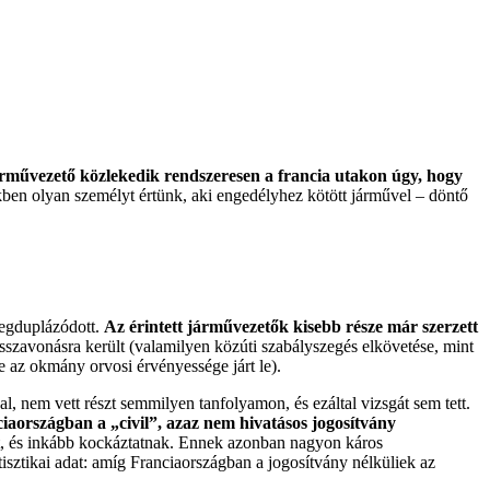
rművezető közlekedik rendszeresen a francia utakon úgy, hogy
nkben olyan személyt értünk, aki engedélyhez kötött járművel – döntő
megduplázódott.
Az érintett járművezetők kisebb része már szerzett
visszavonásra került (valamilyen közúti szabályszegés elkövetése, mint
ve az okmány orvosi érvényessége járt le).
 nem vett részt semmilyen tanfolyamon, és ezáltal vizsgát sem tett.
iaországban a „civil”, azaz nem hivatásos jogosítvány
st, és inkább kockáztatnak. Ennek azonban nagyon káros
sztikai adat: amíg Franciaországban a jogosítvány nélküliek az