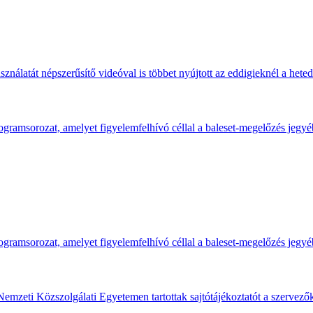
ználatát népszerűsítő videóval is többet nyújtott az eddigieknél a hete
gramsorozat, amelyet figyelemfelhívó céllal a baleset-megelőzés jegyé
gramsorozat, amelyet figyelemfelhívó céllal a baleset-megelőzés jegyé
Nemzeti Közszolgálati Egyetemen tartottak sajtótájékoztatót a szervező