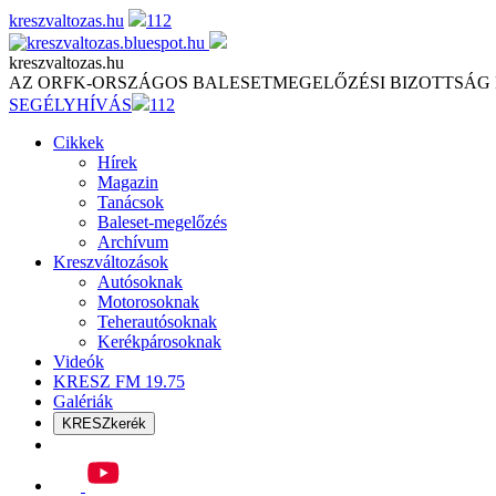
Skip
kreszvaltozas.hu
112
to
content
kreszvaltozas.hu
AZ ORFK-ORSZÁGOS BALESETMEGELŐZÉSI BIZOTTSÁG
SEGÉLYHÍVÁS
112
Cikkek
Hírek
Magazin
Tanácsok
Baleset-megelőzés
Archívum
Kreszváltozások
Autósoknak
Motorosoknak
Teherautósoknak
Kerékpárosoknak
Videók
KRESZ FM 19.75
Galériák
KRESZkerék