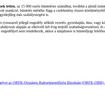
nek tetten
, az 15 000 eurós büntetésre számíthat, továbbá a jármű (mint 
tt szankció, büntetés mértéke függ a cselekmény összes körülményétől, 
egyidejűleg más szabályszegést is.
visszaeső jellegű engedély nélküli vezetés, gyorshajtás, ittas, vagy káb
abályozás alapján az elkövető két évig terjedő szabadságvesztéssel, és
engedéllyel nem rendelkezik, akkor a tulajdonos is büntetőjogi felelőss
, amelyet az ORFK-Országos Balesetmegelőzési Bizottság (ORFK-OBB) s