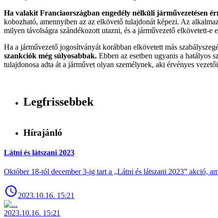
Ha valakit Franciaországban engedély nélküli járművezetésen ér
kobozható, amennyiben az az elkövető tulajdonát képezi. Az alkalmazo
milyen távolságra szándékozott utazni, és a járművezető elkövetett-e 
Ha a járművezető jogosítványát korábban elkövetett más szabályszegés (
szankciók még súlyosabbak.
Ebben az esetben ugyanis a hatályos sz
tulajdonosa adta át a járművet olyan személynek, aki érvényes vezetői 
Legfrissebbek
Hírajánló
Látni és látszani 2023
Október 18-tól december 3-ig tart a „Látni és látszani 2023” akció
2023.10.16. 15:21
2023.10.16. 15:21