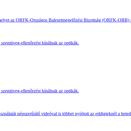
, amelyet az ORFK-Országos Balesetmegelőzési Bizottság (ORFK-OBB) s
s szemüveg-ellenőrzést kínálnak az optikák.
s szemüveg-ellenőrzést kínálnak az optikák.
ználatát népszerűsítő videóval is többet nyújtott az eddigieknél a hete