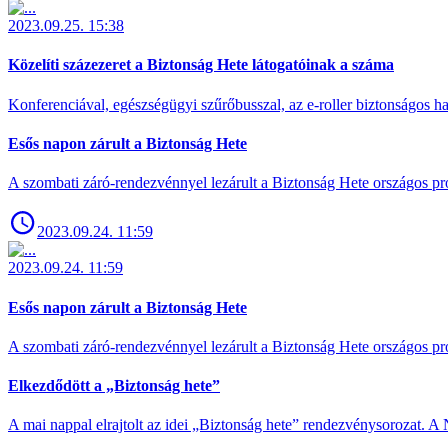
2023.09.25. 15:38
Közelíti százezeret a Biztonság Hete látogatóinak a száma
Konferenciával, egészségügyi szűrőbusszal, az e-roller biztonságos has
Esős napon zárult a Biztonság Hete
A szombati záró-rendezvénnyel lezárult a Biztonság Hete országos pro
2023.09.24. 11:59
2023.09.24. 11:59
Esős napon zárult a Biztonság Hete
A szombati záró-rendezvénnyel lezárult a Biztonság Hete országos pro
Elkezdődött a „Biztonság hete”
A mai nappal elrajtolt az idei „Biztonság hete” rendezvénysorozat. A 