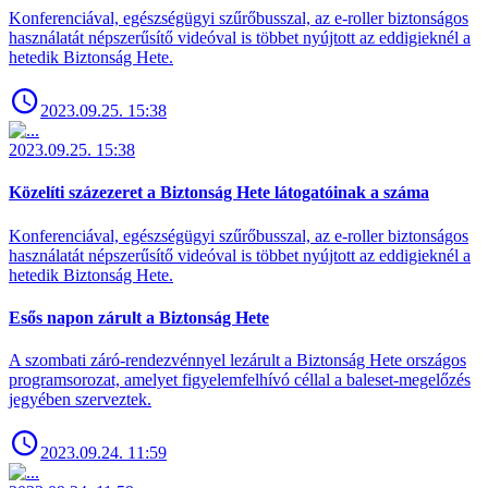
Konferenciával, egészségügyi szűrőbusszal, az e-roller biztonságos
használatát népszerűsítő videóval is többet nyújtott az eddigieknél a
hetedik Biztonság Hete.
2023.09.25. 15:38
2023.09.25. 15:38
Közelíti százezeret a Biztonság Hete látogatóinak a száma
Konferenciával, egészségügyi szűrőbusszal, az e-roller biztonságos
használatát népszerűsítő videóval is többet nyújtott az eddigieknél a
hetedik Biztonság Hete.
Esős napon zárult a Biztonság Hete
A szombati záró-rendezvénnyel lezárult a Biztonság Hete országos
programsorozat, amelyet figyelemfelhívó céllal a baleset-megelőzés
jegyében szerveztek.
2023.09.24. 11:59