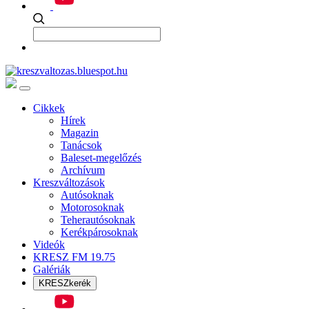
Cikkek
Hírek
Magazin
Tanácsok
Baleset-megelőzés
Archívum
Kreszváltozások
Autósoknak
Motorosoknak
Teherautósoknak
Kerékpárosoknak
Videók
KRESZ FM 19.75
Galériák
KRESZkerék