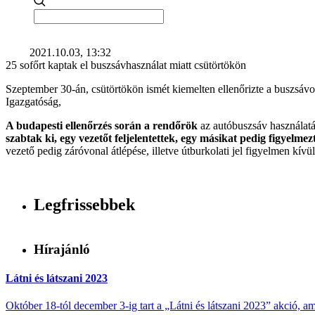
2021.10.03, 13:32
25 sofőrt kaptak el buszsávhasználat miatt csütörtökön
Szeptember 30-án, csütörtökön ismét kiemelten ellenőrizte a buszsá
Igazgatóság,
A budapesti ellenőrzés során a rendőrök
az autóbuszsáv használatá
szabtak ki, egy vezetőt feljelentettek, egy másikat pedig figyelmezt
vezető pedig záróvonal átlépése, illetve útburkolati jel figyelmen kívü
Legfrissebbek
Hírajánló
Látni és látszani 2023
Október 18-tól december 3-ig tart a „Látni és látszani 2023” akció