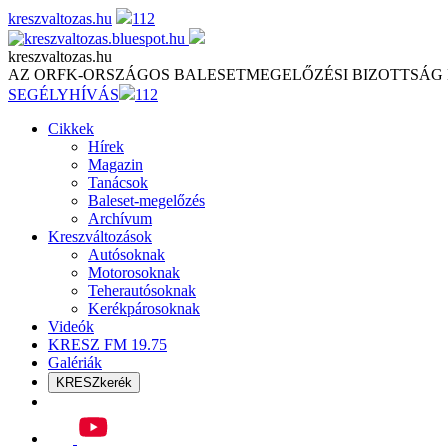
Skip
kreszvaltozas.hu
112
to
content
kreszvaltozas.hu
AZ ORFK-ORSZÁGOS BALESETMEGELŐZÉSI BIZOTTSÁG
SEGÉLYHÍVÁS
112
Cikkek
Hírek
Magazin
Tanácsok
Baleset-megelőzés
Archívum
Kreszváltozások
Autósoknak
Motorosoknak
Teherautósoknak
Kerékpárosoknak
Videók
KRESZ FM 19.75
Galériák
KRESZkerék