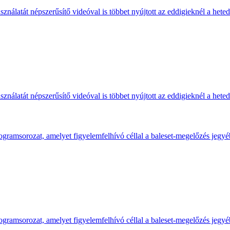
ználatát népszerűsítő videóval is többet nyújtott az eddigieknél a hete
ználatát népszerűsítő videóval is többet nyújtott az eddigieknél a hete
gramsorozat, amelyet figyelemfelhívó céllal a baleset-megelőzés jegyé
gramsorozat, amelyet figyelemfelhívó céllal a baleset-megelőzés jegyé