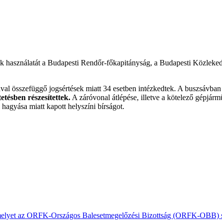
vok használatát a Budapesti Rendőr-főkapitányság, a Budapesti Közlek
val összefüggő jogsértések miatt 34 esetben intézkedtek. A buszsávban
etésben részesítettek.
A záróvonal átlépése, illetve a kötelező gépjármű
l hagyása miatt kapott helyszíni bírságot.
, amelyet az ORFK-Országos Balesetmegelőzési Bizottság (ORFK-OBB) s