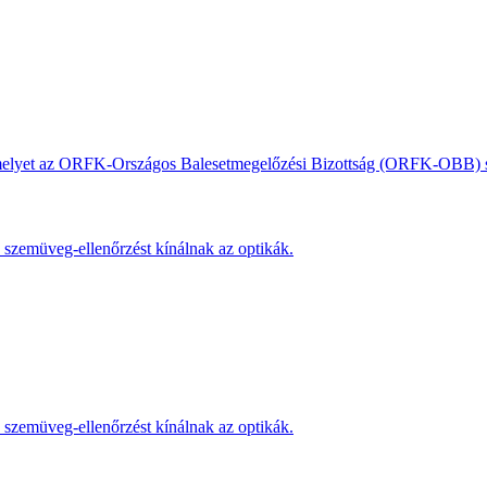
, amelyet az ORFK-Országos Balesetmegelőzési Bizottság (ORFK-OBB) s
s szemüveg-ellenőrzést kínálnak az optikák.
s szemüveg-ellenőrzést kínálnak az optikák.