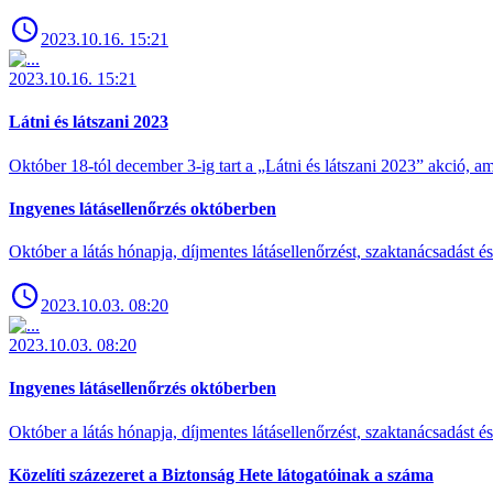
2023.10.16. 15:21
2023.10.16. 15:21
Látni és látszani 2023
Október 18-tól december 3-ig tart a „Látni és látszani 2023” akció
Ingyenes látásellenőrzés októberben
Október a látás hónapja, díjmentes látásellenőrzést, szaktanácsadást é
2023.10.03. 08:20
2023.10.03. 08:20
Ingyenes látásellenőrzés októberben
Október a látás hónapja, díjmentes látásellenőrzést, szaktanácsadást é
Közelíti százezeret a Biztonság Hete látogatóinak a száma