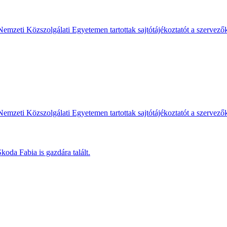
Nemzeti Közszolgálati Egyetemen tartottak sajtótájékoztatót a szervező
Nemzeti Közszolgálati Egyetemen tartottak sajtótájékoztatót a szervező
koda Fabia is gazdára talált.