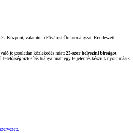
edési Központ, valamint a Fővárosi Önkormányzati Rendészeti
 való jogosulatlan közlekedés miatt
23-szor helyszíni bírságot
-felelősségbiztosítás hiánya miatt egy feljelentés készült, nyolc másik
zervezett.