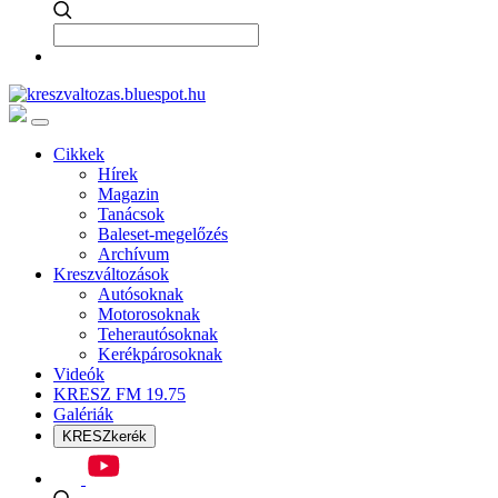
Cikkek
Hírek
Magazin
Tanácsok
Baleset-megelőzés
Archívum
Kreszváltozások
Autósoknak
Motorosoknak
Teherautósoknak
Kerékpárosoknak
Videók
KRESZ FM 19.75
Galériák
KRESZkerék