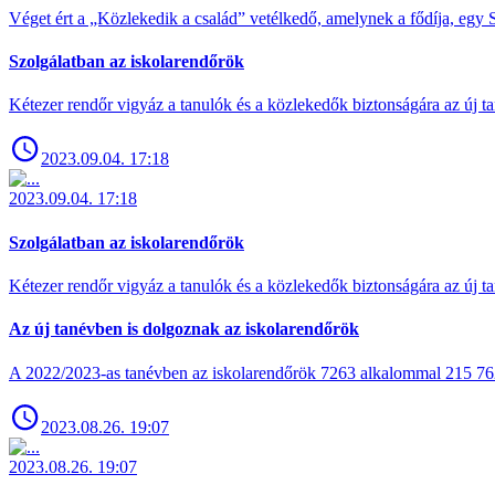
Véget ért a „Közlekedik a család” vetélkedő, amelynek a fődíja, egy S
Szolgálatban az iskolarendőrök
Kétezer rendőr vigyáz a tanulók és a közlekedők biztonságára az új ta
2023.09.04. 17:18
2023.09.04. 17:18
Szolgálatban az iskolarendőrök
Kétezer rendőr vigyáz a tanulók és a közlekedők biztonságára az új ta
Az új tanévben is dolgoznak az iskolarendőrök
A 2022/2023-as tanévben az iskolarendőrök 7263 alkalommal 215 762 t
2023.08.26. 19:07
2023.08.26. 19:07