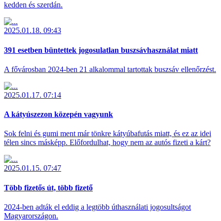
kedden és szerdán.
2025.01.18. 09:43
391 esetben büntettek jogosulatlan buszsávhasználat miatt
A fővárosban 2024-ben 21 alkalommal tartottak buszsáv ellenőrzést.
2025.01.17. 07:14
A kátyúszezon közepén vagyunk
Sok felni és gumi ment már tönkre kátyúbafutás miatt, és ez az idei
télen sincs másképp. Előfordulhat, hogy nem az autós fizeti a kárt?
2025.01.15. 07:47
Több fizetős út, több fizető
2024-ben adták el eddig a legtöbb úthasználati jogosultságot
Magyarországon.