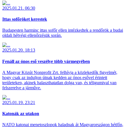
2025.01.21. 06:30
Ittas sofőröket kerestek
Budapesten harminc ittas sofőr ellen intézkedtek a rendőrök a budai
oldali hétvégi ellenőrzésük során.
2025.01.20. 18:13
Fenáll az ónos eső veszélye több vármegyében
A Magyar Közút Nonprofit Zrt. felhívja a közlekedők figyelmét,
hogy csak az induljon útnak kedden az ónos esővel érintett
területeken, akinek halaszthatatlan dolga van, és téligumival van
felszerelve a járműve.
2025.01.19. 23:21
Katonák az utakon
NATO katonai menetoszlopok haladnak át Magyarországon hétfőn,