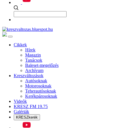
Cikkek
Hírek
Magazin
Tanácsok
Baleset-megelőzés
Archívum
Kreszváltozások
Autósoknak
Motorosoknak
Teherautósoknak
Kerékpárosoknak
Videók
KRESZ FM 19.75
Galériák
KRESZkerék