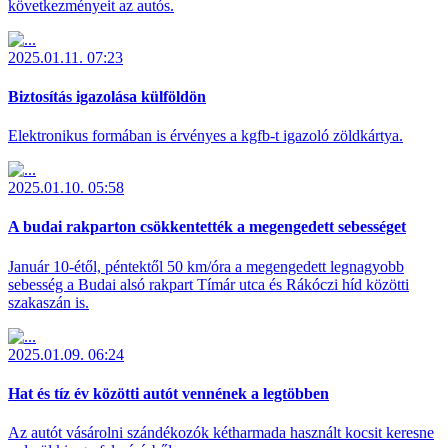
következményeit az autós.
2025.01.11. 07:23
Biztosítás igazolása külföldön
Elektronikus formában is érvényes a kgfb-t igazoló zöldkártya.
2025.01.10. 05:58
A budai rakparton csökkentették a megengedett sebességet
Január 10-étől, péntektől 50 km/óra a megengedett legnagyobb
sebesség a Budai alsó rakpart Tímár utca és Rákóczi híd közötti
szakaszán is.
2025.01.09. 06:24
Hat és tíz év közötti autót vennének a legtöbben
Az autót vásárolni szándékozók kétharmada használt kocsit keresne