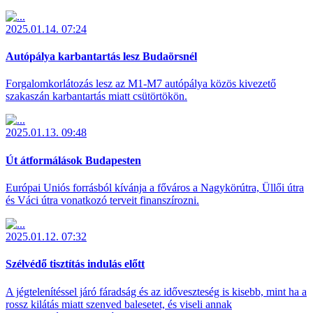
2025.01.14. 07:24
Autópálya karbantartás lesz Budaörsnél
Forgalomkorlátozás lesz az M1-M7 autópálya közös kivezető
szakaszán karbantartás miatt csütörtökön.
2025.01.13. 09:48
Út átformálások Budapesten
Európai Uniós forrásból kívánja a főváros a Nagykörútra, Üllői útra
és Váci útra vonatkozó terveit finanszírozni.
2025.01.12. 07:32
Szélvédő tisztítás indulás előtt
A jégtelenítéssel járó fáradság és az időveszteség is kisebb, mint ha a
rossz kilátás miatt szenved balesetet, és viseli annak