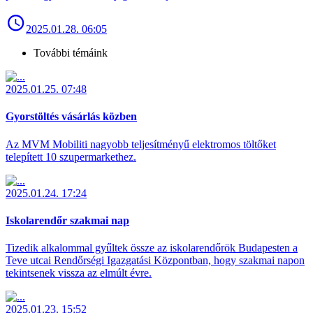
2025.01.28. 06:05
További témáink
2025.01.25. 07:48
Gyorstöltés vásárlás közben
Az MVM Mobiliti nagyobb teljesítményű elektromos töltőket
telepített 10 szupermarkethez.
2025.01.24. 17:24
Iskolarendőr szakmai nap
Tizedik alkalommal gyűltek össze az iskolarendőrök Budapesten a
Teve utcai Rendőrségi Igazgatási Központban, hogy szakmai napon
tekintsenek vissza az elmúlt évre.
2025.01.23. 15:52