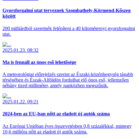
Gyorsforgalmi utat terveznek Szombathely-Körmend-Kőszeg
között
200 milliárdból szeretnék felépíteni a 40 kilométernyi gyorsforgalmi
utat.
2025.01.23. 08:32
Ma is fennáll az ónos eső lehetősége
A meteorológiai előrejelzés szerint az Északi-középhegység tágabb
térségében és Észak-Alföldön fordulhat elő ónos eső, jellemzően
néhány tized milliméter, amely napközben megszűnik.
2025.01.22. 09:21
2024-ben az EU-ban nőtt az eladott új autók száma
Az Európai Unióban éves összevetésben 0,8 százalékkal, mintegy
10,6 millióra nőtt az eladott új autók száma.