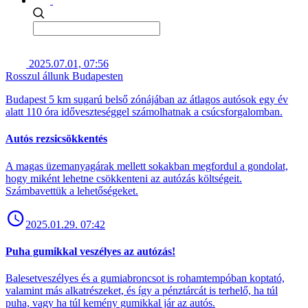
2025.07.01, 07:56
Rosszul állunk Budapesten
Budapest 5 km sugarú belső zónájában az átlagos autósok egy év
alatt 110 óra időveszteséggel számolhatnak a csúcsforgalomban.
Autós rezsicsökkentés
A magas üzemanyagárak mellett sokakban megfordul a gondolat,
hogy miként lehetne csökkenteni az autózás költségeit.
Számbavettük a lehetőségeket.
2025.01.29. 07:42
Puha gumikkal veszélyes az autózás!
Balesetveszélyes és a gumiabroncsot is rohamtempóban koptató,
valamint más alkatrészeket, és így a pénztárcát is terhelő, ha túl
puha, vagy ha túl kemény gumikkal jár az autós.