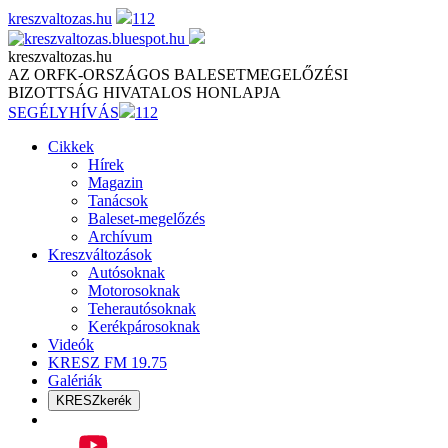
Skip
kreszvaltozas.hu
112
to
content
kreszvaltozas.hu
AZ ORFK-ORSZÁGOS BALESETMEGELŐZÉSI
BIZOTTSÁG HIVATALOS HONLAPJA
SEGÉLYHÍVÁS
112
Cikkek
Hírek
Magazin
Tanácsok
Baleset-megelőzés
Archívum
Kreszváltozások
Autósoknak
Motorosoknak
Teherautósoknak
Kerékpárosoknak
Videók
KRESZ FM 19.75
Galériák
KRESZkerék