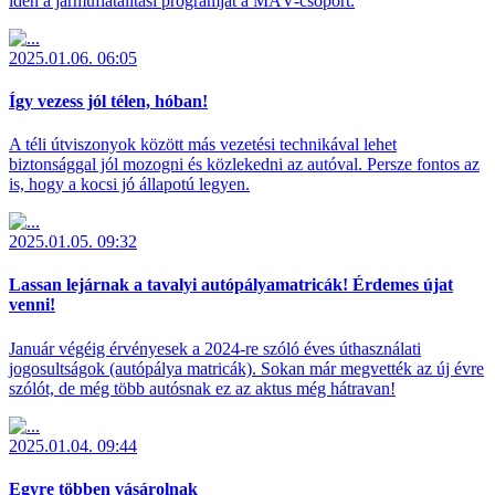
idén a járműfiatalítási programját a MÁV-csoport.
2025.01.06. 06:05
Így vezess jól télen, hóban!
A téli útviszonyok között más vezetési technikával lehet
biztonsággal jól mozogni és közlekedni az autóval. Persze fontos az
is, hogy a kocsi jó állapotú legyen.
2025.01.05. 09:32
Lassan lejárnak a tavalyi autópályamatricák! Érdemes újat
venni!
Január végéig érvényesek a 2024-re szóló éves úthasználati
jogosultságok (autópálya matricák). Sokan már megvették az új évre
szólót, de még több autósnak ez az aktus még hátravan!
2025.01.04. 09:44
Egyre többen vásárolnak