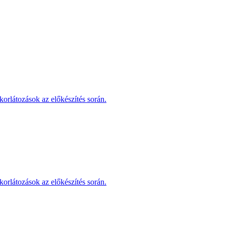
korlátozások az előkészítés során.
korlátozások az előkészítés során.