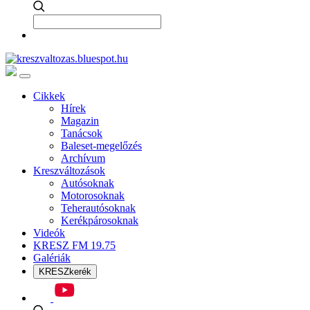
Cikkek
Hírek
Magazin
Tanácsok
Baleset-megelőzés
Archívum
Kreszváltozások
Autósoknak
Motorosoknak
Teherautósoknak
Kerékpárosoknak
Videók
KRESZ FM 19.75
Galériák
KRESZkerék