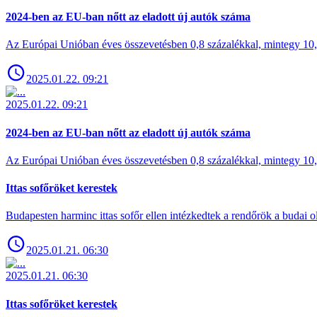
2024-ben az EU-ban nőtt az eladott új autók száma
Az Európai Unióban éves összevetésben 0,8 százalékkal, mintegy 10,6 
2025.01.22. 09:21
2025.01.22. 09:21
2024-ben az EU-ban nőtt az eladott új autók száma
Az Európai Unióban éves összevetésben 0,8 százalékkal, mintegy 10,6 
Ittas sofőröket kerestek
Budapesten harminc ittas sofőr ellen intézkedtek a rendőrök a budai ol
2025.01.21. 06:30
2025.01.21. 06:30
Ittas sofőröket kerestek