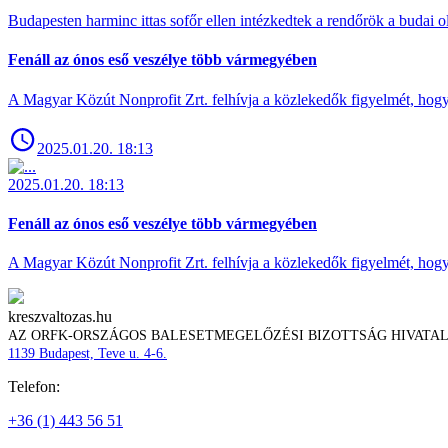
Budapesten harminc ittas sofőr ellen intézkedtek a rendőrök a budai ol
Fenáll az ónos eső veszélye több vármegyében
A Magyar Közút Nonprofit Zrt. felhívja a közlekedők figyelmét, hogy c
2025.01.20. 18:13
2025.01.20. 18:13
Fenáll az ónos eső veszélye több vármegyében
A Magyar Közút Nonprofit Zrt. felhívja a közlekedők figyelmét, hogy c
kreszvaltozas.hu
AZ ORFK-ORSZÁGOS BALESETMEGELŐZÉSI BIZOTTSÁG HIVATA
1139 Budapest, Teve u. 4-6.
Telefon:
+36 (1) 443 56 51