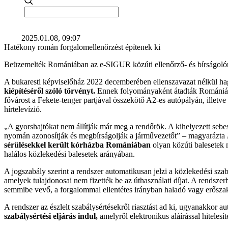
2025.01.08, 09:07
Hatékony román forgalomellenőrzést építenek ki
Beüzemelték Romániában az e-SIGUR közúti ellenőrző- és bírságolór
A bukaresti képviselőház 2022 decemberében ellenszavazat nélkül hagy
kiépítéséről szóló törvényt.
Ennek folyományaként átadták Romániában
fővárost a Fekete-tenger partjával összekötő A2-es autópályán, illetv
hírtelevízió.
„A gyorshajtókat nem állítják már meg a rendőrök. A kihelyezett sebes
nyomán azonosítják és megbírságolják a járművezetőt” – magyarázta
sérülésekkel került kórházba Romániában
olyan közúti balesetek m
halálos közlekedési balesetek arányában.
A jogszabály szerint a rendszer automatikusan jelzi a közlekedési sza
amelyek tulajdonosai nem fizették be az úthasználati díjat. A rendsze
semmibe vevő, a forgalommal ellentétes irányban haladó vagy erőszak
A rendszer az észlelt szabálysértésekről riasztást ad ki, ugyanakkor au
szabálysértési eljárás indul,
amelyről elektronikus aláírással hitelesíte