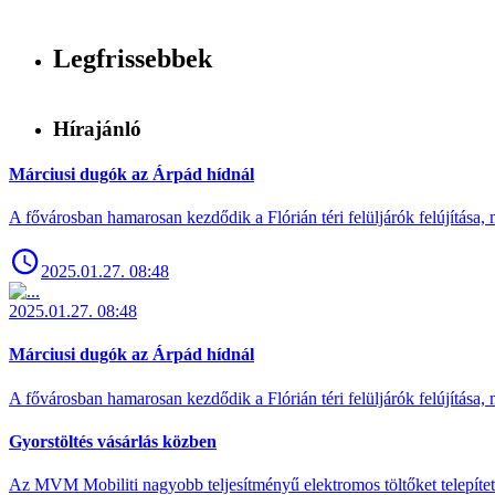
Legfrissebbek
Hírajánló
Márciusi dugók az Árpád hídnál
A fővárosban hamarosan kezdődik a Flórián téri felüljárók felújítása, 
2025.01.27. 08:48
2025.01.27. 08:48
Márciusi dugók az Árpád hídnál
A fővárosban hamarosan kezdődik a Flórián téri felüljárók felújítása, 
Gyorstöltés vásárlás közben
Az MVM Mobiliti nagyobb teljesítményű elektromos töltőket telepíte