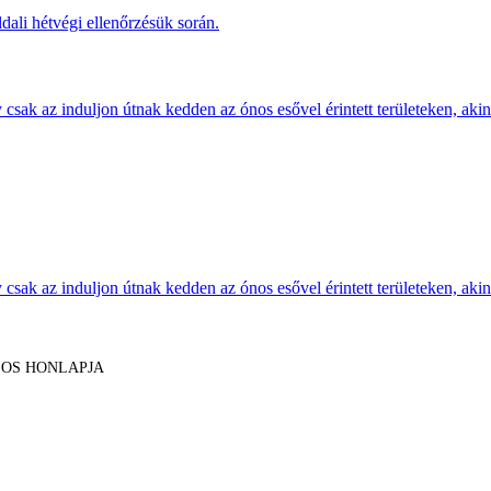
dali hétvégi ellenőrzésük során.
sak az induljon útnak kedden az ónos esővel érintett területeken, akine
sak az induljon útnak kedden az ónos esővel érintett területeken, akine
LOS HONLAPJA