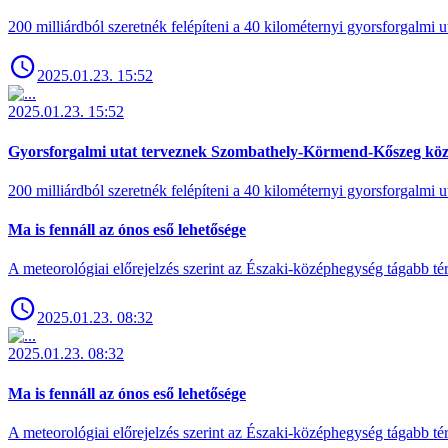
200 milliárdból szeretnék felépíteni a 40 kilométernyi gyorsforgalmi ut
2025.01.23. 15:52
2025.01.23. 15:52
Gyorsforgalmi utat terveznek Szombathely-Körmend-Kőszeg köz
200 milliárdból szeretnék felépíteni a 40 kilométernyi gyorsforgalmi ut
Ma is fennáll az ónos eső lehetősége
A meteorológiai előrejelzés szerint az Északi-középhegység tágabb t
2025.01.23. 08:32
2025.01.23. 08:32
Ma is fennáll az ónos eső lehetősége
A meteorológiai előrejelzés szerint az Északi-középhegység tágabb t