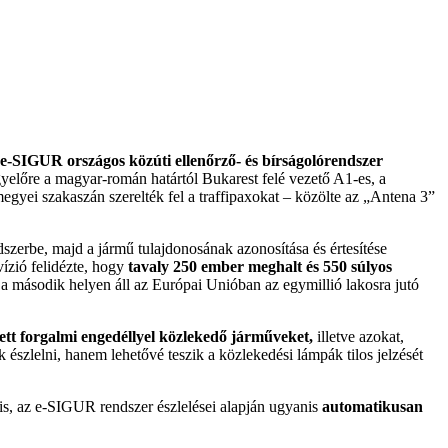
e-SIGUR országos közúti ellenőrző- és bírságolórendszer
előre a magyar-román határtól Bukarest felé vezető A1-es, a
egyei szakaszán szerelték fel a traffipaxokat – közölte az „Antena 3”
dszerbe, majd a jármű tulajdonosának azonosítása és értesítése
ízió felidézte, hogy
tavaly 250 ember meghalt és 550 súlyos
a a második helyen áll az Európai Unióban az egymillió lakosra jutó
tett forgalmi engedéllyel közlekedő járműveket,
illetve azokat,
 észlelni, hanem lehetővé teszik a közlekedési lámpák tilos jelzését
át is, az e-SIGUR rendszer észlelései alapján ugyanis
automatikusan