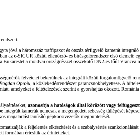
endszert.
ta jóvá a háromszáz traffipaxot és ötszáz térfigyelő kamerát integráló
 az e-SIGUR közúti ellenőrző- és bírásgolórendszer első elemeit: egy
e a Bukarestet a moldvai országrésszel összekötő DN2-es főút Vrancea m
ségmérők felvételei bekerülnek az integrált közúti forgalomfigyelő ren
Bogdan Oproiu,
a közlekedésrendészet parancsnokhelyettese. A hírtelev
iatt, amelyeket a feltételezések szerint a gyorshajtás okozott. Románi
bálysértéseket,
azonosítja a hatóságok által körözött vagy felfüggesz
rbe integrált kamerák nemcsak a megengedett sebesség túllépését képesek
os magatartást tanúsító gépkocsivezetők megbüntetését.
tomatizálják a feljelentés elkészítését és a szabálysértés szankcionálás
tt formában értesítik az érintetteket.