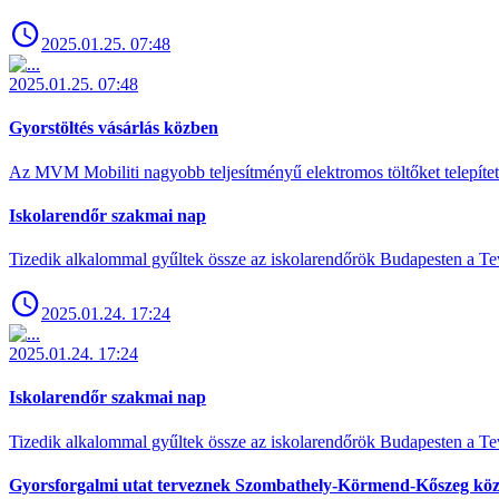
2025.01.25. 07:48
2025.01.25. 07:48
Gyorstöltés vásárlás közben
Az MVM Mobiliti nagyobb teljesítményű elektromos töltőket telepíte
Iskolarendőr szakmai nap
Tizedik alkalommal gyűltek össze az iskolarendőrök Budapesten a Tev
2025.01.24. 17:24
2025.01.24. 17:24
Iskolarendőr szakmai nap
Tizedik alkalommal gyűltek össze az iskolarendőrök Budapesten a Tev
Gyorsforgalmi utat terveznek Szombathely-Körmend-Kőszeg köz