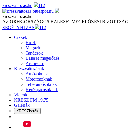
Skip
kreszvaltozas.hu
112
to
content
kreszvaltozas.hu
AZ ORFK-ORSZÁGOS BALESETMEGELŐZÉSI BIZOTTSÁG
SEGÉLYHÍVÁS
112
Cikkek
Hírek
Magazin
Tanácsok
Baleset-megelőzés
Archívum
Kreszváltozások
Autósoknak
Motorosoknak
Teherautósoknak
Kerékpárosoknak
Videók
KRESZ FM 19.75
Galériák
KRESZkerék