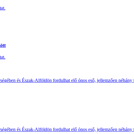
at.
ött
at.
érségében és Észak-Alföldön fordulhat elő ónos eső, jellemzően néhány
érségében és Észak-Alföldön fordulhat elő ónos eső, jellemzően néhány