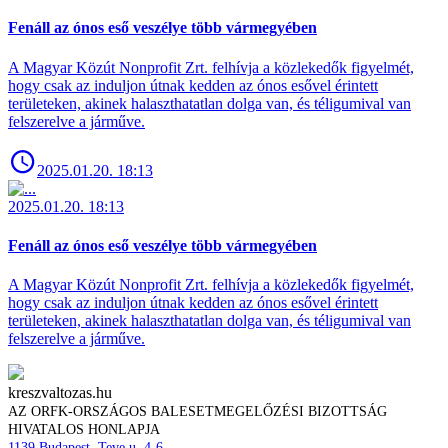
Fenáll az ónos eső veszélye több vármegyében
A Magyar Közút Nonprofit Zrt. felhívja a közlekedők figyelmét,
hogy csak az induljon útnak kedden az ónos esővel érintett
területeken, akinek halaszthatatlan dolga van, és téligumival van
felszerelve a járműve.
2025.01.20. 18:13
2025.01.20. 18:13
Fenáll az ónos eső veszélye több vármegyében
A Magyar Közút Nonprofit Zrt. felhívja a közlekedők figyelmét,
hogy csak az induljon útnak kedden az ónos esővel érintett
területeken, akinek halaszthatatlan dolga van, és téligumival van
felszerelve a járműve.
kreszvaltozas.hu
AZ ORFK-ORSZÁGOS BALESETMEGELŐZÉSI BIZOTTSÁG
HIVATALOS HONLAPJA
1139 Budapest, Teve u. 4-6.