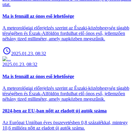
utat.
Ma is fennáll az ónos eső lehetősége
A meteorológiai előrejelzés szerint az Északi-középhegység tágabb
térségében és Észak-Alföldön fordulhat elő ónos eső, jellemzően
néhány tized milliméter, amely napközben megszűnik.
2025.01.23. 08:32
2025.01.23. 08:32
Ma is fennáll az ónos eső lehetősége
A meteorológiai előrejelzés szerint az Északi-középhegység tágabb
térségében és Észak-Alföldön fordulhat elő ónos eső, jellemzően
néhány tized milliméter, amely napközben megszűnik.
2024-ben az EU-ban nőtt az eladott új autók száma
Az Európai Unióban éves összevetésben 0,8 százalékkal, mintegy
10,6 millióra nőtt az eladott új autók száma.