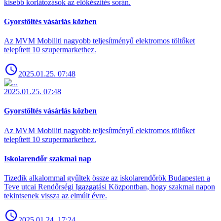
kisebb korlátozások az előkészítés során.
Gyorstöltés vásárlás közben
Az MVM Mobiliti nagyobb teljesítményű elektromos töltőket
telepített 10 szupermarkethez.
2025.01.25. 07:48
2025.01.25. 07:48
Gyorstöltés vásárlás közben
Az MVM Mobiliti nagyobb teljesítményű elektromos töltőket
telepített 10 szupermarkethez.
Iskolarendőr szakmai nap
Tizedik alkalommal gyűltek össze az iskolarendőrök Budapesten a
Teve utcai Rendőrségi Igazgatási Központban, hogy szakmai napon
tekintsenek vissza az elmúlt évre.
2025.01.24. 17:24