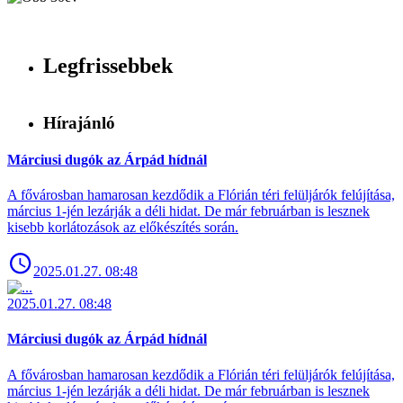
Legfrissebbek
Hírajánló
Márciusi dugók az Árpád hídnál
A fővárosban hamarosan kezdődik a Flórián téri felüljárók felújítása,
március 1-jén lezárják a déli hidat. De már februárban is lesznek
kisebb korlátozások az előkészítés során.
2025.01.27. 08:48
2025.01.27. 08:48
Márciusi dugók az Árpád hídnál
A fővárosban hamarosan kezdődik a Flórián téri felüljárók felújítása,
március 1-jén lezárják a déli hidat. De már februárban is lesznek