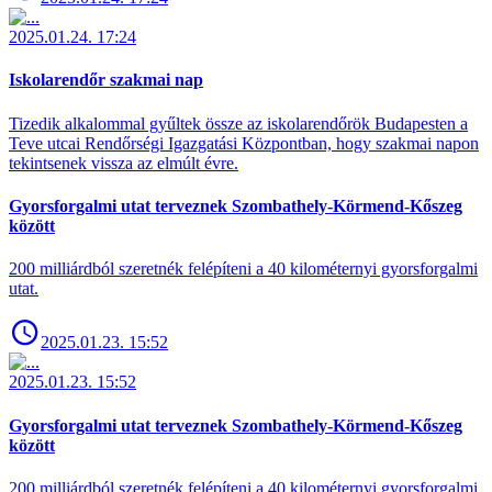
2025.01.24. 17:24
Iskolarendőr szakmai nap
Tizedik alkalommal gyűltek össze az iskolarendőrök Budapesten a
Teve utcai Rendőrségi Igazgatási Központban, hogy szakmai napon
tekintsenek vissza az elmúlt évre.
Gyorsforgalmi utat terveznek Szombathely-Körmend-Kőszeg
között
200 milliárdból szeretnék felépíteni a 40 kilométernyi gyorsforgalmi
utat.
2025.01.23. 15:52
2025.01.23. 15:52
Gyorsforgalmi utat terveznek Szombathely-Körmend-Kőszeg
között
200 milliárdból szeretnék felépíteni a 40 kilométernyi gyorsforgalmi