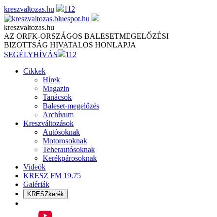
Skip
kreszvaltozas.hu
112
to
content
kreszvaltozas.hu
AZ ORFK-ORSZÁGOS BALESETMEGELŐZÉSI
BIZOTTSÁG HIVATALOS HONLAPJA
SEGÉLYHÍVÁS
112
Cikkek
Hírek
Magazin
Tanácsok
Baleset-megelőzés
Archívum
Kreszváltozások
Autósoknak
Motorosoknak
Teherautósoknak
Kerékpárosoknak
Videók
KRESZ FM 19.75
Galériák
KRESZkerék