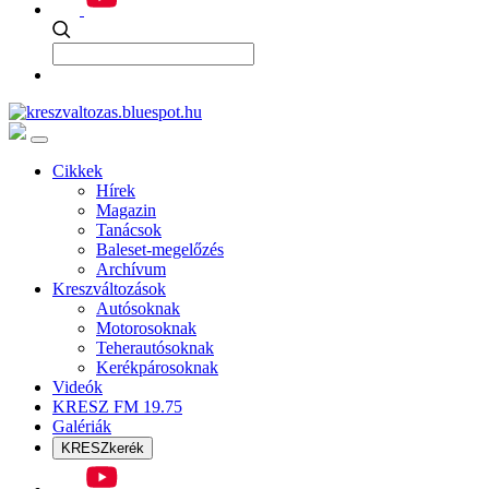
Cikkek
Hírek
Magazin
Tanácsok
Baleset-megelőzés
Archívum
Kreszváltozások
Autósoknak
Motorosoknak
Teherautósoknak
Kerékpárosoknak
Videók
KRESZ FM 19.75
Galériák
KRESZkerék