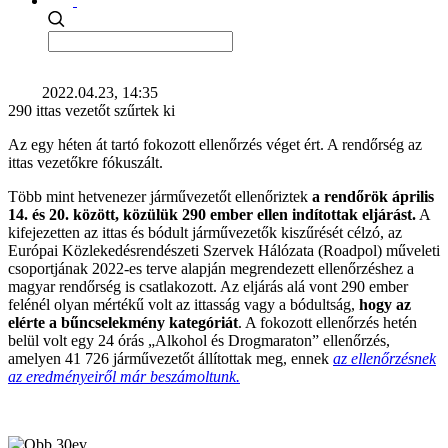
2022.04.23, 14:35
290 ittas vezetőt szűrtek ki
Az egy héten át tartó fokozott ellenőrzés véget ért. A rendőrség az
ittas vezetőkre fókuszált.
Több mint hetvenezer járművezetőt ellenőriztek
a rendőrök április
14. és 20. között, közülük 290 ember ellen indítottak eljárást.
A
kifejezetten az ittas és bódult járművezetők kiszűrését célzó, az
Európai Közlekedésrendészeti Szervek Hálózata (Roadpol) műveleti
csoportjának 2022-es terve alapján megrendezett ellenőrzéshez a
magyar rendőrség is csatlakozott. Az eljárás alá vont 290 ember
felénél olyan mértékű volt az ittasság vagy a bódultság,
hogy az
elérte a bűncselekmény kategóriát
. A fokozott ellenőrzés hetén
belül volt egy 24 órás „Alkohol és Drogmaraton” ellenőrzés,
amelyen 41 726 járművezetőt állítottak meg, ennek
az ellenőrzésnek
az eredményeiről már beszámoltunk.