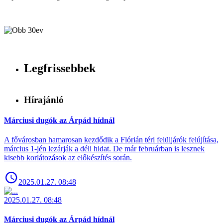
Legfrissebbek
Hírajánló
Márciusi dugók az Árpád hídnál
A fővárosban hamarosan kezdődik a Flórián téri felüljárók felújítása,
március 1-jén lezárják a déli hidat. De már februárban is lesznek
kisebb korlátozások az előkészítés során.
2025.01.27. 08:48
2025.01.27. 08:48
Márciusi dugók az Árpád hídnál