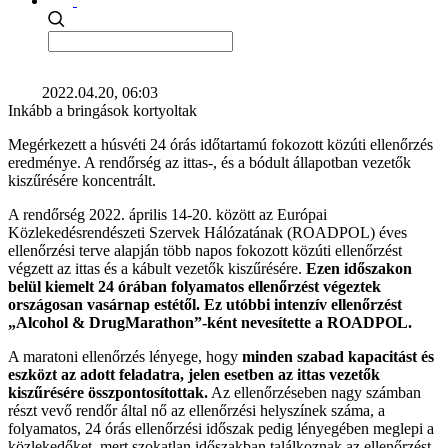
2022.04.20, 06:03
Inkább a bringások kortyoltak
Megérkezett a húsvéti 24 órás időtartamú fokozott közúti ellenőrzés
eredménye. A rendőrség az ittas-, és a bódult állapotban vezetők
kiszűrésére koncentrált.
A rendőrség 2022. április 14-20. között az Európai
Közlekedésrendészeti Szervek Hálózatának (ROADPOL) éves
ellenőrzési terve alapján több napos fokozott közúti ellenőrzést
végzett az ittas és a kábult vezetők kiszűrésére.
Ezen időszakon
belül kiemelt 24 órában folyamatos ellenőrzést végeztek
országosan vasárnap estétől. Ez utóbbi intenzív ellenőrzést
„Alcohol & DrugMarathon”-ként nevesítette a ROADPOL.
A maratoni ellenőrzés lényege, hogy
minden szabad kapacitást és
eszközt az adott feladatra, jelen esetben az ittas vezetők
kiszűrésére összpontosítottak.
Az ellenőrzéseben nagy számban
részt vevő rendőr által nő az ellenőrzési helyszínek száma, a
folyamatos, 24 órás ellenőrzési időszak pedig lényegében meglepi a
közlekedőket, mert szokatlan időszakban találkoznak az ellenőrzést