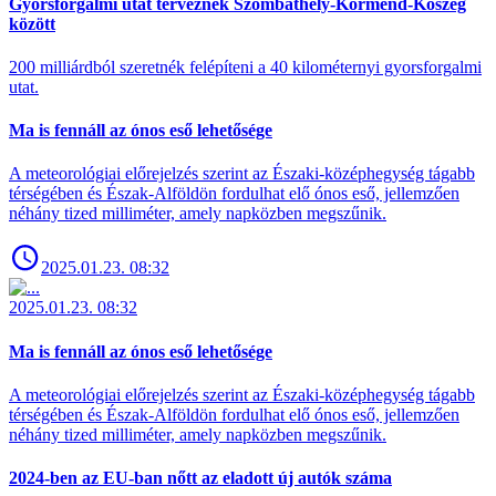
Gyorsforgalmi utat terveznek Szombathely-Körmend-Kőszeg
között
200 milliárdból szeretnék felépíteni a 40 kilométernyi gyorsforgalmi
utat.
Ma is fennáll az ónos eső lehetősége
A meteorológiai előrejelzés szerint az Északi-középhegység tágabb
térségében és Észak-Alföldön fordulhat elő ónos eső, jellemzően
néhány tized milliméter, amely napközben megszűnik.
2025.01.23. 08:32
2025.01.23. 08:32
Ma is fennáll az ónos eső lehetősége
A meteorológiai előrejelzés szerint az Északi-középhegység tágabb
térségében és Észak-Alföldön fordulhat elő ónos eső, jellemzően
néhány tized milliméter, amely napközben megszűnik.
2024-ben az EU-ban nőtt az eladott új autók száma