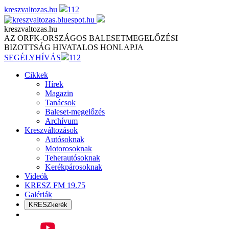
Skip
kreszvaltozas.hu
112
to
content
kreszvaltozas.hu
AZ ORFK-ORSZÁGOS BALESETMEGELŐZÉSI
BIZOTTSÁG HIVATALOS HONLAPJA
SEGÉLYHÍVÁS
112
Cikkek
Hírek
Magazin
Tanácsok
Baleset-megelőzés
Archívum
Kreszváltozások
Autósoknak
Motorosoknak
Teherautósoknak
Kerékpárosoknak
Videók
KRESZ FM 19.75
Galériák
KRESZkerék