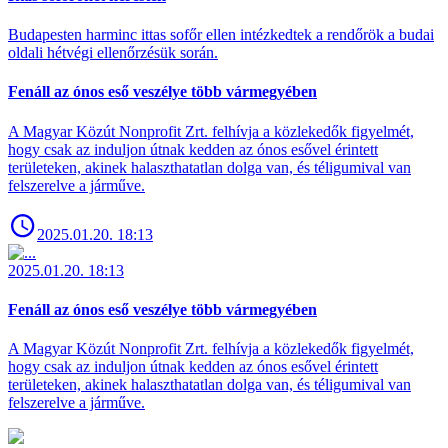
Budapesten harminc ittas sofőr ellen intézkedtek a rendőrök a budai
oldali hétvégi ellenőrzésük során.
Fenáll az ónos eső veszélye több vármegyében
A Magyar Közút Nonprofit Zrt. felhívja a közlekedők figyelmét,
hogy csak az induljon útnak kedden az ónos esővel érintett
területeken, akinek halaszthatatlan dolga van, és téligumival van
felszerelve a járműve.
2025.01.20. 18:13
2025.01.20. 18:13
Fenáll az ónos eső veszélye több vármegyében
A Magyar Közút Nonprofit Zrt. felhívja a közlekedők figyelmét,
hogy csak az induljon útnak kedden az ónos esővel érintett
területeken, akinek halaszthatatlan dolga van, és téligumival van
felszerelve a járműve.