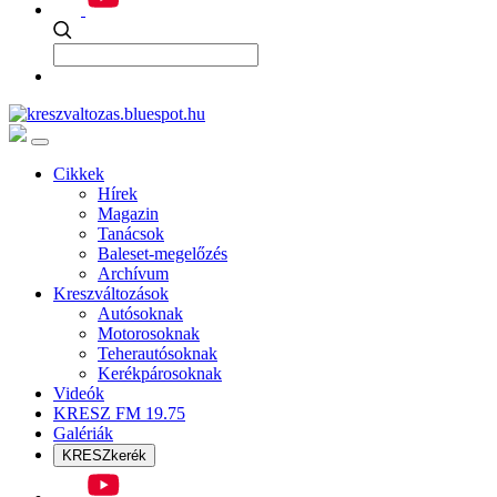
Cikkek
Hírek
Magazin
Tanácsok
Baleset-megelőzés
Archívum
Kreszváltozások
Autósoknak
Motorosoknak
Teherautósoknak
Kerékpárosoknak
Videók
KRESZ FM 19.75
Galériák
KRESZkerék