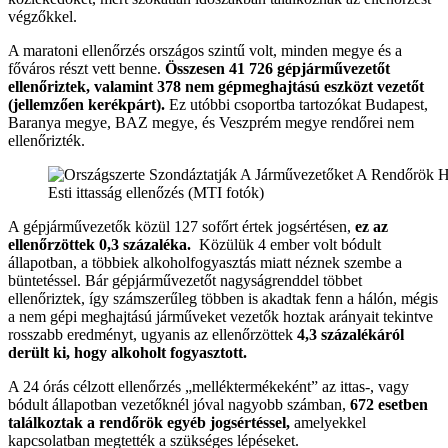
végzőkkel.
A maratoni ellenőrzés országos szintű volt, minden megye és a
főváros részt vett benne.
Összesen 41 726 gépjárművezetőt
ellenőriztek, valamint 378 nem gépmeghajtású eszközt vezetőt
(jellemzően kerékpárt).
Ez utóbbi csoportba tartozókat Budapest,
Baranya megye, BAZ megye, és Veszprém megye rendőrei nem
ellenőrizték.
Esti ittasság ellenőzés (MTI fotók)
A gépjárművezetők közül 127 sofőrt értek jogsértésen,
ez az
ellenőrzöttek 0,3 százaléka.
Közülük 4 ember volt bódult
állapotban, a többiek alkoholfogyasztás miatt néznek szembe a
büntetéssel. Bár gépjárművezetőt nagyságrenddel többet
ellenőriztek, így számszerűleg többen is akadtak fenn a hálón, mégis
a nem gépi meghajtású járműveket vezetők hoztak arányait tekintve
rosszabb eredményt, ugyanis az ellenőrzöttek
4,3 százalékáról
derült ki, hogy alkoholt fogyasztott.
A 24 órás célzott ellenőrzés „melléktermékeként” az ittas-, vagy
bódult állapotban vezetőknél jóval nagyobb számban,
672 esetben
találkoztak a rendőrök egyéb jogsértéssel,
amelyekkel
kapcsolatban megtették a szükséges lépéseket.