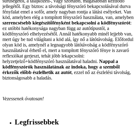
sűrűségétől, a talajközeli-, vagy szórtabb, magasabban kezdődő
jellegétől. Egy biztos: a távolsági fényszóró bekapcsolásával durva
fényfalat emel a sofőr, amely nagyban rontja a látási esélyeket. Van
köd, amelyben elég a tompított fényszóró használata, van, amelyben
szerencsésebb kiegészítőfényként bekapcsolni a ködfényszórót
:
ez utóbbi hatékonysága nagyban függ az autótípustól, a
ködfényszóró elhelyezésétől. Annál hatékonyabb minél lejjebb van,
mert úgy be tud világítani a köd alá, így nő a látótávolság. Előfordul
olyan köd is, amelynél a legnagyobb látótávolság a ködfényszóró
használatával érhető el, mert a tompított fényszóró fénye is zavaró
reflexiókat gerjeszt, tehát jóbb lekapcsolni:
helyzetjelző+ködfényszóró használatával haladni.
Nappal a
ködfényszórók használatának az indoka, hogy a szemből
érkezők előbb észlelhetik az autót
, ezzel nő az észlelési távolság,
biztonságosabb a haladás.
Vezessenek óvatosan!
Legfrissebbek