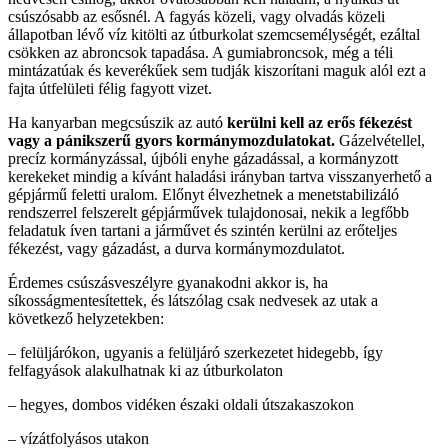
csúszósabb az esősnél. A fagyás közeli, vagy olvadás közeli
állapotban lévő víz kitölti az útburkolat szemcsemélységét, ezáltal
csökken az abroncsok tapadása. A gumiabroncsok, még a téli
mintázatúak és keverékűek sem tudják kiszorítani maguk alól ezt a
fajta útfelületi félig fagyott vizet.
Ha kanyarban megcsúszik az autó
kerülni kell az erős fékezést
vagy a pánikszerű gyors kormánymozdulatokat.
Gázelvétellel,
precíz kormányzással, újbóli enyhe gázadással, a kormányzott
kerekeket mindig a kívánt haladási irányban tartva visszanyerhető a
gépjármű feletti uralom. Előnyt élvezhetnek a menetstabilizáló
rendszerrel felszerelt gépjárművek tulajdonosai, nekik a legfőbb
feladatuk íven tartani a járművet és szintén kerülni az erőteljes
fékezést, vagy gázadást, a durva kormánymozdulatot.
Érdemes csúszásveszélyre gyanakodni akkor is, ha
síkosságmentesítettek, és látszólag csak nedvesek az utak a
következő helyzetekben:
– felüljárókon, ugyanis a felüljáró szerkezetet hidegebb, így
felfagyások alakulhatnak ki az útburkolaton
– hegyes, dombos vidéken északi oldali útszakaszokon
– vízátfolyásos utakon