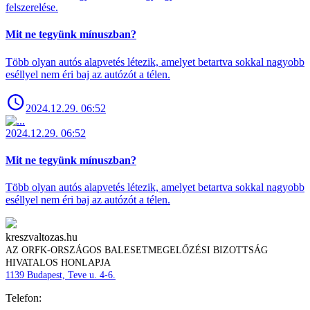
felszerelése.
Mit ne tegyünk mínuszban?
Több olyan autós alapvetés létezik, amelyet betartva sokkal nagyobb
eséllyel nem éri baj az autózót a télen.
2024.12.29. 06:52
2024.12.29. 06:52
Mit ne tegyünk mínuszban?
Több olyan autós alapvetés létezik, amelyet betartva sokkal nagyobb
eséllyel nem éri baj az autózót a télen.
kreszvaltozas.hu
AZ ORFK-ORSZÁGOS BALESETMEGELŐZÉSI BIZOTTSÁG
HIVATALOS HONLAPJA
1139 Budapest, Teve u. 4-6.
Telefon: