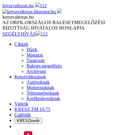
Skip
kreszvaltozas.hu
112
to
content
kreszvaltozas.hu
AZ ORFK-ORSZÁGOS BALESETMEGELŐZÉSI
BIZOTTSÁG HIVATALOS HONLAPJA
SEGÉLYHÍVÁS
112
Cikkek
Hírek
Magazin
Tanácsok
Baleset-megelőzés
Archívum
Kreszváltozások
Autósoknak
Motorosoknak
Teherautósoknak
Kerékpárosoknak
Videók
KRESZ FM 19.75
Galériák
KRESZkerék