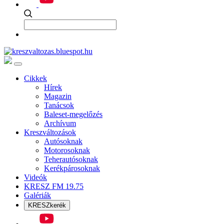
Cikkek
Hírek
Magazin
Tanácsok
Baleset-megelőzés
Archívum
Kreszváltozások
Autósoknak
Motorosoknak
Teherautósoknak
Kerékpárosoknak
Videók
KRESZ FM 19.75
Galériák
KRESZkerék