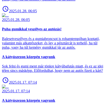
2025.01.28. 06:05
2025.01.28. 06:05
Puha gumikkal veszélyes az autózás!
Balesetveszélyes és a gumiabroncsot is rohamtempóban koptató,
valamint más alkatrészeket, és így a pénztárcát is terhelő, ha túl
puha, vagy ha túl kemény gumikkal jár az autós.
A kátyúszezon közepén vagyunk
Sok felni és gumi ment már tönkre kátyúbafutás miatt, és ez az idei
télen sincs másképp. Előfordulhat, hogy nem az autós fizeti a kárt?
2025.01.17. 07:14
2025.01.17. 07:14
A kátyúszezon közepén vagyunk