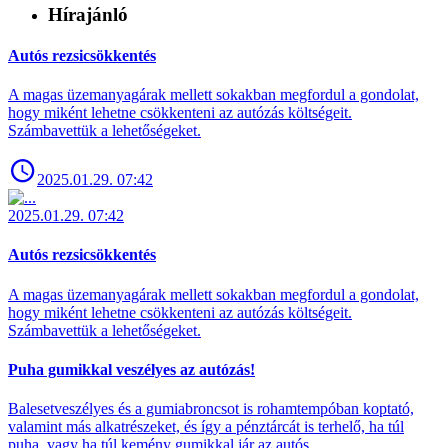
Hírajánló
Autós rezsicsökkentés
A magas üzemanyagárak mellett sokakban megfordul a gondolat,
hogy miként lehetne csökkenteni az autózás költségeit.
Számbavettük a lehetőségeket.
2025.01.29. 07:42
2025.01.29. 07:42
Autós rezsicsökkentés
A magas üzemanyagárak mellett sokakban megfordul a gondolat,
hogy miként lehetne csökkenteni az autózás költségeit.
Számbavettük a lehetőségeket.
Puha gumikkal veszélyes az autózás!
Balesetveszélyes és a gumiabroncsot is rohamtempóban koptató,
valamint más alkatrészeket, és így a pénztárcát is terhelő, ha túl
puha, vagy ha túl kemény gumikkal jár az autós.