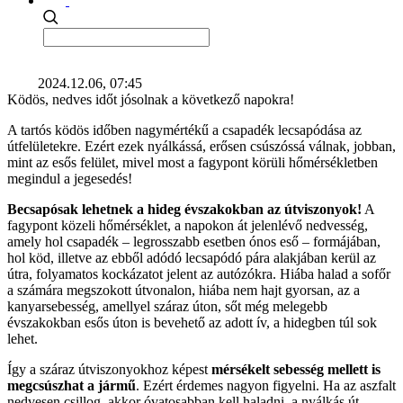
2024.12.06, 07:45
Ködös, nedves időt jósolnak a következő napokra!
A tartós ködös időben nagymértékű a csapadék lecsapódása az
útfelületekre. Ezért ezek nyálkássá, erősen csúszóssá válnak, jobban,
mint az esős felület, mivel most a fagypont körüli hőmérsékletben
megindul a jegesedés!
Becsapósak lehetnek a hideg évszakokban az útviszonyok!
A
fagypont közeli hőmérséklet, a napokon át jelenlévő nedvesség,
amely hol csapadék – legrosszabb esetben ónos eső – formájában,
hol köd, illetve az ebből adódó lecsapódó pára alakjában kerül az
útra, folyamatos kockázatot jelent az autózókra. Hiába halad a sofőr
a számára megszokott útvonalon, hiába nem hajt gyorsan, az a
kanyarsebesség, amellyel száraz úton, sőt még melegebb
évszakokban esős úton is bevehető az adott ív, a hidegben túl sok
lehet.
Így a száraz útviszonyokhoz képest
mérsékelt sebesség mellett is
megcsúszhat a jármű
. Ezért érdemes nagyon figyelni. Ha az aszfalt
nedvesen csillog, akkor óvatosabban kell haladni, a nyálkás út