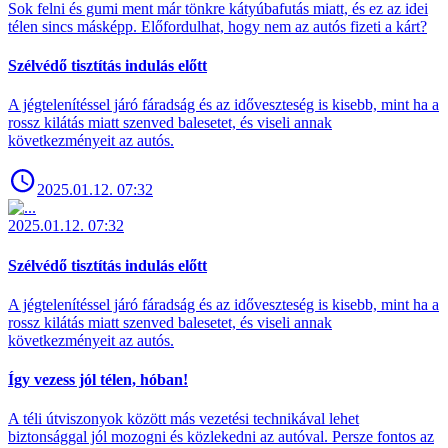
Sok felni és gumi ment már tönkre kátyúbafutás miatt, és ez az idei
télen sincs másképp. Előfordulhat, hogy nem az autós fizeti a kárt?
Szélvédő tisztítás indulás előtt
A jégtelenítéssel járó fáradság és az időveszteség is kisebb, mint ha a
rossz kilátás miatt szenved balesetet, és viseli annak
következményeit az autós.
2025.01.12. 07:32
2025.01.12. 07:32
Szélvédő tisztítás indulás előtt
A jégtelenítéssel járó fáradság és az időveszteség is kisebb, mint ha a
rossz kilátás miatt szenved balesetet, és viseli annak
következményeit az autós.
Így vezess jól télen, hóban!
A téli útviszonyok között más vezetési technikával lehet
biztonsággal jól mozogni és közlekedni az autóval. Persze fontos az