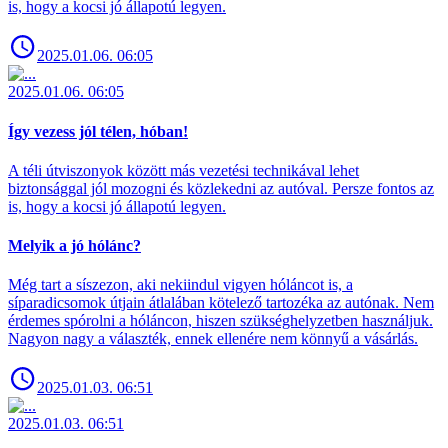
is, hogy a kocsi jó állapotú legyen.
2025.01.06. 06:05
2025.01.06. 06:05
Így vezess jól télen, hóban!
A téli útviszonyok között más vezetési technikával lehet
biztonsággal jól mozogni és közlekedni az autóval. Persze fontos az
is, hogy a kocsi jó állapotú legyen.
Melyik a jó hólánc?
Még tart a síszezon, aki nekiindul vigyen hóláncot is, a
síparadicsomok útjain átlalában kötelező tartozéka az autónak. Nem
érdemes spórolni a hóláncon, hiszen szükséghelyzetben használjuk.
Nagyon nagy a választék, ennek ellenére nem könnyű a vásárlás.
2025.01.03. 06:51
2025.01.03. 06:51