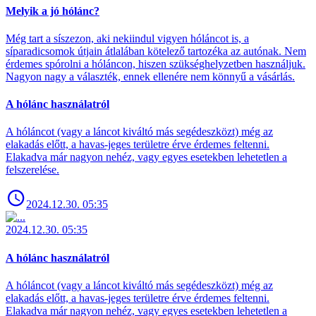
Melyik a jó hólánc?
Még tart a síszezon, aki nekiindul vigyen hóláncot is, a
síparadicsomok útjain átlalában kötelező tartozéka az autónak. Nem
érdemes spórolni a hóláncon, hiszen szükséghelyzetben használjuk.
Nagyon nagy a választék, ennek ellenére nem könnyű a vásárlás.
A hólánc használatról
A hóláncot (vagy a láncot kiváltó más segédeszközt) még az
elakadás előtt, a havas-jeges területre érve érdemes feltenni.
Elakadva már nagyon nehéz, vagy egyes esetekben lehetetlen a
felszerelése.
2024.12.30. 05:35
2024.12.30. 05:35
A hólánc használatról
A hóláncot (vagy a láncot kiváltó más segédeszközt) még az
elakadás előtt, a havas-jeges területre érve érdemes feltenni.
Elakadva már nagyon nehéz, vagy egyes esetekben lehetetlen a