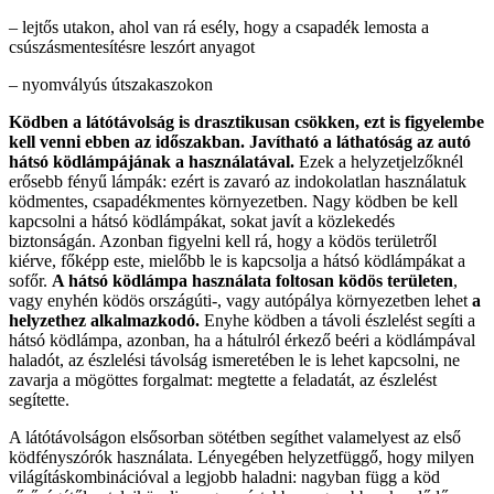
– lejtős utakon, ahol van rá esély, hogy a csapadék lemosta a
csúszásmentesítésre leszórt anyagot
– nyomvályús útszakaszokon
Ködben a látótávolság is drasztikusan csökken, ezt is figyelembe
kell venni ebben az időszakban. Javítható a láthatóság az autó
hátsó ködlámpájának a használatával.
Ezek a helyzetjelzőknél
erősebb fényű lámpák: ezért is zavaró az indokolatlan használatuk
ködmentes, csapadékmentes környezetben. Nagy ködben be kell
kapcsolni a hátsó ködlámpákat, sokat javít a közlekedés
biztonságán. Azonban figyelni kell rá, hogy a ködös területről
kiérve, főképp este, mielőbb le is kapcsolja a hátsó ködlámpákat a
sofőr.
A hátsó ködlámpa használata foltosan ködös területen
,
vagy enyhén ködös országúti-, vagy autópálya környezetben lehet
a
helyzethez alkalmazkodó.
Enyhe ködben a távoli észlelést segíti a
hátsó ködlámpa, azonban, ha a hátulról érkező beéri a ködlámpával
haladót, az észlelési távolság ismeretében le is lehet kapcsolni, ne
zavarja a mögöttes forgalmat: megtette a feladatát, az észlelést
segítette.
A látótávolságon elsősorban sötétben segíthet valamelyest az első
ködfényszórók használata. Lényegében helyzetfüggő, hogy milyen
világításkombinációval a legjobb haladni: nagyban függ a köd