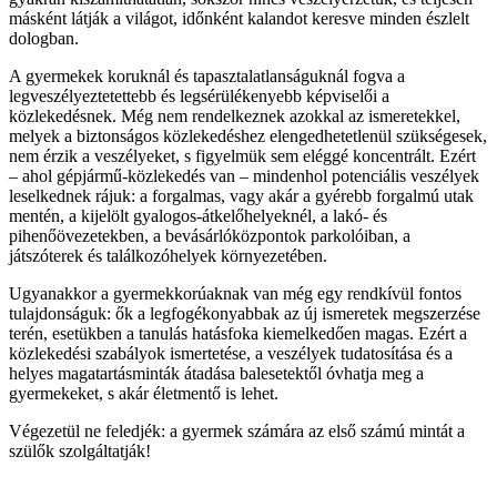
másként látják a világot, időnként kalandot keresve minden észlelt
dologban.
A gyermekek koruknál és tapasztalatlanságuknál fogva a
legveszélyeztetettebb és legsérülékenyebb képviselői a
közlekedésnek. Még nem rendelkeznek azokkal az ismeretekkel,
melyek a biztonságos közlekedéshez elengedhetetlenül szükségesek,
nem érzik a veszélyeket, s figyelmük sem eléggé koncentrált. Ezért
– ahol gépjármű-közlekedés van – mindenhol potenciális veszélyek
leselkednek rájuk: a forgalmas, vagy akár a gyérebb forgalmú utak
mentén, a kijelölt gyalogos-átkelőhelyeknél, a lakó- és
pihenőövezetekben, a bevásárlóközpontok parkolóiban, a
játszóterek és találkozóhelyek környezetében.
Ugyanakkor a gyermekkorúaknak van még egy rendkívül fontos
tulajdonságuk: ők a legfogékonyabbak az új ismeretek megszerzése
terén, esetükben a tanulás hatásfoka kiemelkedően magas. Ezért a
közlekedési szabályok ismertetése, a veszélyek tudatosítása és a
helyes magatartásminták átadása balesetektől óvhatja meg a
gyermekeket, s akár életmentő is lehet.
Végezetül ne feledjék: a gyermek számára az első számú mintát a
szülők szolgáltatják!