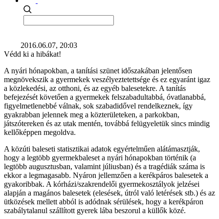
2016.06.07, 20:03
Védd ki a hibákat!
A nyári hónapokban, a tanítási szünet időszakában jelentősen
megnövekszik a gyermekek veszélyeztetettsége és ez egyaránt igaz
a közlekedési, az otthoni, és az egyéb balesetekre. A tanítás
befejezését követően a gyermekek felszabadultabbá, óvatlanabbá,
figyelmetlenebbé válnak, sok szabadidővel rendelkeznek, így
gyakrabban jelennek meg a közterületeken, a parkokban,
játszótereken és az utak mentén, továbbá felügyeletük sincs mindig
kellőképpen megoldva.
A közúti baleseti statisztikai adatok egyértelműen alátámasztják,
hogy a legtöbb gyermekbaleset a nyári hónapokban történik (a
legtöbb augusztusban, valamint júliusban) és a tragédiák száma is
ekkor a legmagasabb. Nyáron jellemzően a kerékpáros balesetek a
gyakoribbak. A kórházi/szakrendelői gyermekosztályok jelzései
alapján a magános balesetek (elesések, útról való letérések stb.) és az
ütközések mellett abból is adódnak sérülések, hogy a kerékpáron
szabálytalanul szállított gyerek lába beszorul a küllők közé.