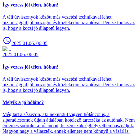
Így vezess jól télen, hóban!
A téli útviszonyok között más vezetési technikával lehet
biztonsággal jól mozogni és közlekedni az autóval. Persze fontos az
is, hogy a kocsi jó állapotú legyen.
2025.01.06. 06:05
2025.01.06. 06:05
Így vezess jól télen, hóban!
A téli útviszonyok között más vezetési technikával lehet
biztonsággal jól mozogni és közlekedni az autóval. Persze fontos az
is, hogy a kocsi jó állapotú legyen.
Melyik a jó hólánc?
Még tart a síszezon, aki nekiindul vigyen hóláncot is, a
síparadicsomok útjain átlalában kötelező tartozéka az autónak. Nem
érdemes spórolni a hóláncon, hiszen szükséghelyzetben használjuk.
Nagyon nagy a választék, ennek ellenére nem könnyű a vásárlás.