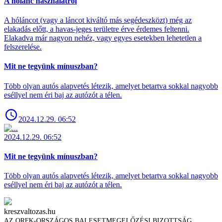
A hólánc használatról
A hóláncot (vagy a láncot kiváltó más segédeszközt) még az
elakadás előtt, a havas-jeges területre érve érdemes feltenni.
Elakadva már nagyon nehéz, vagy egyes esetekben lehetetlen a
felszerelése.
Mit ne tegyünk mínuszban?
Több olyan autós alapvetés létezik, amelyet betartva sokkal nagyobb
eséllyel nem éri baj az autózót a télen.
2024.12.29. 06:52
2024.12.29. 06:52
Mit ne tegyünk mínuszban?
Több olyan autós alapvetés létezik, amelyet betartva sokkal nagyobb
eséllyel nem éri baj az autózót a télen.
kreszvaltozas.hu
AZ ORFK-ORSZÁGOS BALESETMEGELŐZÉSI BIZOTTSÁG