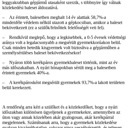
leggyakrabban gépjármű utasaként szerzik, s többnyire így válnak
közlekedési baleset áldozatává.
– Az érintett, balesetben meghalt 14 év alattiak 58,7%-a
mindenféle védelem nélkül utazott a gépkocsiban, amikor a baleset
bekövetkezett (ez a szülők/felnőttek felelősségét veti fel).
– Rendkívül meglepő, hogy a legkisebbek, a 0-5 évesek védettségi
aránya volt a legalacsonyabb a megsérült gyermekkorúakon belül.
Csak minden hetedik kisgyermek volt biztosítva a gépjárműben a
személysérüléses baleset bekövetkezésekor!
– Nyáron több kerékpáros gyermekbaleset történik, mint az év
más időszakaiban. A nyári hónapokban sérült meg a balesetben
érintett gyermekek 40%-a.
– A kerékpárosként megsérült gyermekek 93,7%-a lakott területen
belül kerekezett.
A rendőrség arra kéri a szülőket és a közlekedőket, hogy a nyári
időszakban különösen ügyeljenek a gyermekekre, amennyiben az
úton vagy annak közelében akár gyalogosan, akár kerékpárral
megjelennek. Számítsanak arra, hogy a gyermekek közlekedése
gyakran kiszámíthatatlan, sokszor nincs veszélyérzetük, és teljesen