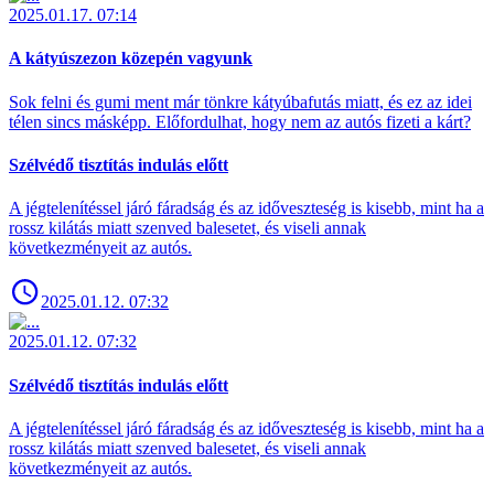
2025.01.17. 07:14
A kátyúszezon közepén vagyunk
Sok felni és gumi ment már tönkre kátyúbafutás miatt, és ez az idei
télen sincs másképp. Előfordulhat, hogy nem az autós fizeti a kárt?
Szélvédő tisztítás indulás előtt
A jégtelenítéssel járó fáradság és az időveszteség is kisebb, mint ha a
rossz kilátás miatt szenved balesetet, és viseli annak
következményeit az autós.
2025.01.12. 07:32
2025.01.12. 07:32
Szélvédő tisztítás indulás előtt
A jégtelenítéssel járó fáradság és az időveszteség is kisebb, mint ha a
rossz kilátás miatt szenved balesetet, és viseli annak
következményeit az autós.