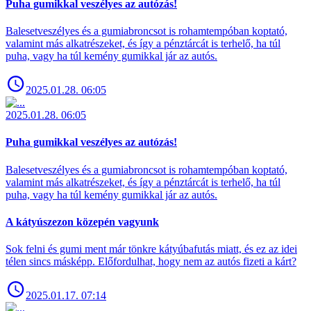
Puha gumikkal veszélyes az autózás!
Balesetveszélyes és a gumiabroncsot is rohamtempóban koptató,
valamint más alkatrészeket, és így a pénztárcát is terhelő, ha túl
puha, vagy ha túl kemény gumikkal jár az autós.
2025.01.28. 06:05
2025.01.28. 06:05
Puha gumikkal veszélyes az autózás!
Balesetveszélyes és a gumiabroncsot is rohamtempóban koptató,
valamint más alkatrészeket, és így a pénztárcát is terhelő, ha túl
puha, vagy ha túl kemény gumikkal jár az autós.
A kátyúszezon közepén vagyunk
Sok felni és gumi ment már tönkre kátyúbafutás miatt, és ez az idei
télen sincs másképp. Előfordulhat, hogy nem az autós fizeti a kárt?
2025.01.17. 07:14