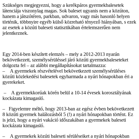
Szükséges megjegyezni, hogy a kerékpáros gyermekbalesetek
látenciája viszonylag magas. Sok baleset ugyanis nem a közúton,
hanem a játszótéren, parkban, udvaron, vagy más hasonló helyen
történik, többnyire egyéb külső közreható tényező hiányában, s ezek
az esetek a közúti baleseti statisztikában értelemszerűen nem
jelentkeznek.
Egy 2014-ben készített elemzés – mely a 2012-2013 nyarán
bekövetkezett, személysérüléssel járó közúti gyermekbaleseteket
dolgozta fel – az alábbi megállapításokat tartalmazza:
– A gyermekek részvételével bekövetkezett személysérüléses
közúti közlekedési balesetek egyharmada a nyári hónapokban éri a
gyerekeket.
– A gyermekkorúak körén belül a 10-14 évesek korosztályának
kockázata kimagasló.
– Figyelemre méltó, hogy 2013-ban az egész évben bekövetkezett
8 közúti gyermek halálozásból 5 (!) a nyári hónapokban történt. Ez
is jelzi, hogy a nyári vakáció időszakában a gyermekek baleseti
kockázata kimagasló.
– A gyermekek közúti baleseti sérüléseiket a nyári hónapokban