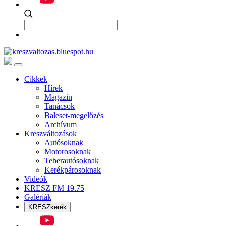
Cikkek
Hírek
Magazin
Tanácsok
Baleset-megelőzés
Archívum
Kreszváltozások
Autósoknak
Motorosoknak
Teherautósoknak
Kerékpárosoknak
Videók
KRESZ FM 19.75
Galériák
KRESZkerék