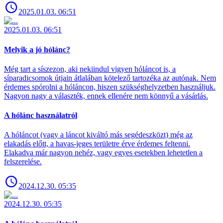
2025.01.03. 06:51
2025.01.03. 06:51
Melyik a jó hólánc?
Még tart a síszezon, aki nekiindul vigyen hóláncot is, a
síparadicsomok útjain átlalában kötelező tartozéka az autónak. Nem
érdemes spórolni a hóláncon, hiszen szükséghelyzetben használjuk.
Nagyon nagy a választék, ennek ellenére nem könnyű a vásárlás.
A hólánc használatról
A hóláncot (vagy a láncot kiváltó más segédeszközt) még az
elakadás előtt, a havas-jeges területre érve érdemes feltenni.
Elakadva már nagyon nehéz, vagy egyes esetekben lehetetlen a
felszerelése.
2024.12.30. 05:35
2024.12.30. 05:35