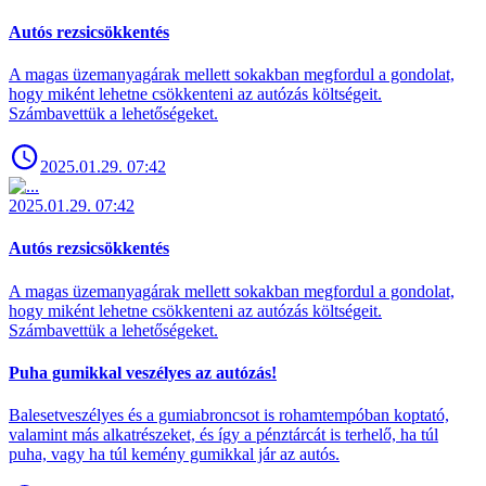
Autós rezsicsökkentés
A magas üzemanyagárak mellett sokakban megfordul a gondolat,
hogy miként lehetne csökkenteni az autózás költségeit.
Számbavettük a lehetőségeket.
2025.01.29. 07:42
2025.01.29. 07:42
Autós rezsicsökkentés
A magas üzemanyagárak mellett sokakban megfordul a gondolat,
hogy miként lehetne csökkenteni az autózás költségeit.
Számbavettük a lehetőségeket.
Puha gumikkal veszélyes az autózás!
Balesetveszélyes és a gumiabroncsot is rohamtempóban koptató,
valamint más alkatrészeket, és így a pénztárcát is terhelő, ha túl
puha, vagy ha túl kemény gumikkal jár az autós.