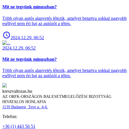
Mit ne tegyünk mínuszban?
Több olyan autós alapvetés létezik, amelyet betartva sokkal nagyobb
eséllyel nem éri baj az autózót a télen.
2024.12.29. 06:52
2024.12.29. 06:52
Mit ne tegyünk mínuszban?
Több olyan autós alapvetés létezik, amelyet betartva sokkal nagyobb
eséllyel nem éri baj az autózót a télen.
kreszvaltozas.hu
AZ ORFK-ORSZÁGOS BALESETMEGELŐZÉSI BIZOTTSÁG
HIVATALOS HONLAPJA
1139 Budapest, Teve u. 4-6.
Telefon:
+36 (1) 443 56 51