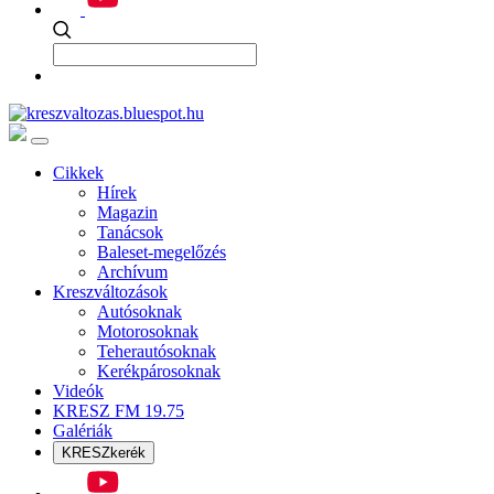
Cikkek
Hírek
Magazin
Tanácsok
Baleset-megelőzés
Archívum
Kreszváltozások
Autósoknak
Motorosoknak
Teherautósoknak
Kerékpárosoknak
Videók
KRESZ FM 19.75
Galériák
KRESZkerék