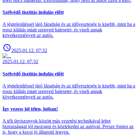
télen sincs másképp. Előfordulhat, hogy nem az autós fizeti a kárt?
Szélvédő tisztítás indulás előtt
A jégtelenítéssel járó fáradság és az időveszteség is kisebb, mint ha a
rossz kilátás miatt szenved balesetet, és viseli annak
következményeit az autós.
2025.01.12. 07:32
2025.01.12. 07:32
Szélvédő tisztítás indulás előtt
A jégtelenítéssel járó fáradság és az időveszteség is kisebb, mint ha a
rossz kilátás miatt szenved balesetet, és viseli annak
következményeit az autós.
Így vezess jól télen, hóban!
A téli útviszonyok között más vezetési technikával lehet
biztonsággal jól mozogni és közlekedni az autóval. Persze fontos az
is, hogy a kocsi jó állapotú legyen.