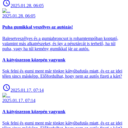
2025.01.28. 06:05
2025.01.28. 06:05
Puha gumikkal veszélyes az autózás!
Balesetveszélyes és a gumiabroncsot is rohamtempóban koptató,
valamint más alkatrészeket, és így a pénztárcát is terhelő, ha túl
puha, vagy ha túl kemény gumikkal jár az autós.
A kátyúszezon közepén vagyunk
Sok felni és gumi ment már tönkre kátyúbafutás miatt, és ez az idei
télen sincs másképp. Előfordulhat, hogy nem az autós fizeti a kárt?
2025.01.17. 07:14
2025.01.17. 07:14
A kátyúszezon közepén vagyunk
Sok felni és gumi ment már tönkre kátyúbafutás miatt, és ez az idei