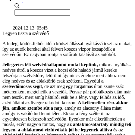
2024.12.13, 05:45
Legyen tiszta a szélvédő
A hideg, ködös-felhős idő a ködszitállással nyálkássá teszi az utakat,
így az autók kerekei által felvert koszos vízpor lecsapódik a
szélvédőn. Ez nagyban rontja a sofőrök kilátását az autóból.
Jellegzetes téli szélvédőállapotot mutat képünk,
mikor a nyálkás-
nedves útról a koszos vizet a kocsi előtt haladó jármű kereke
felszórja a szélvédőre, letörölni így nincs értelme mert ahhoz nem
elég nedves és az ablaktörlő csak szétkeni. Egyedül
a
szélvédőmosás segít
, de azt meg egy forgalmas úton szinte száz
méterenként megtehetik a vezetők. Persze pár próbálkozás után már
nem teszik, mert amíg hátulról esik be a fény, vagy felhős az idő,
azért átlátni az üvegre rakódott koszon.
A kellemetlen rész akkor
jön, amikor szembe sűt a nap,
amely az alacsony állása miatt
amúgy is vakító tud lenni télen. Ekkor a fény szétterül az
egyenletesen bekoszolt szélvédőn. Ilyenkor már elkerülhetetlen a
mosás, ezért nagyon fontos, hogy
az ablakmosótartály mindig teli
legyen, a ablakmosó vízfúvókák jól be legyenek állítva és az