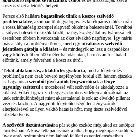
ablaktörlő lapátok se húzzanak csíkot
és ne maszatolják szét a
koszos vizet a letörlés helyett.
Persze első hallásra
bagatellnek tűnik a koszos szélvédő
problémaköre
, azonban több gyalogos- és kerékpáros elütés során
a rossz láthatóság szerepel alapvető okként a baleseteknél. Továbbá
a súlyos balesetet okozók közül, az ügyészség által nyilvánossá tett
esetekben többen hivatkoztak az őket elvakító napfényre. Így máris
más a súlya a problémakörnek, mert egy
utcakoszos szélvédő
jelentősen gátolja a kilátást
– és mindegyik az lesz a csapadékos
vagy ködös időben 500 méter haladás után, ha más autó is halad
előttünk, amely felverheti a koszt az útról.
Tehát ablakmosás, ablaktörlés gyakorta
, mert a fényterülés
problémája nem csak beverő napfényben fordul elő, hanem éjszaka
is. Ugyanis
a szemből jövő autók fényszóróinak a fénye
ugyanígy szétterül
a mocskossá vált szélvédőn és akadályozza a
kilátást. Főként igaz ez a hegyes- dombos vidéken autózóknál, az
utak szintkülönbségei miatt akarattalanul is sok az elvakító pillanat
vezetés közben. A nagyobb fénytelítettségű led-fényszórók
elterjedésével az ilyen vakító hatás is nőtt, még tiszta szélvédővel
közlekedve is.
A szélvédő tisztántartására
pár segítő eszköz még akad az autóipar
tarsolyában. A kosz feltapadásának a titka, hogy megkapaszkodik az
üveg apró, számunkra nem látható felületi egyenletlenségeiben.