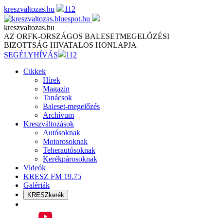
Skip
kreszvaltozas.hu
112
to
content
kreszvaltozas.hu
AZ ORFK-ORSZÁGOS BALESETMEGELŐZÉSI
BIZOTTSÁG HIVATALOS HONLAPJA
SEGÉLYHÍVÁS
112
Cikkek
Hírek
Magazin
Tanácsok
Baleset-megelőzés
Archívum
Kreszváltozások
Autósoknak
Motorosoknak
Teherautósoknak
Kerékpárosoknak
Videók
KRESZ FM 19.75
Galériák
KRESZkerék