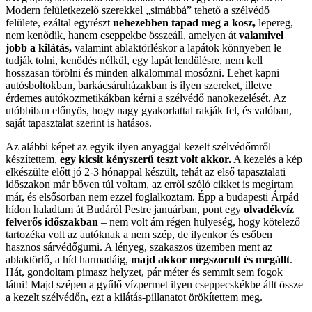
Modern felületkezelő szerekkel „simábbá” tehető a szélvédő
felülete, ezáltal egyrészt
nehezebben tapad meg a kosz,
lepereg,
nem kenődik, hanem cseppekbe összeáll, amelyen át
valamivel
jobb a kilátás,
valamint ablaktörléskor a lapátok könnyeben le
tudják tolni, kenődés nélkül, egy lapát lendülésre, nem kell
hosszasan törölni és minden alkalommal mosózni. Lehet kapni
autósboltokban, barkácsáruházakban is ilyen szereket, illetve
érdemes autókozmetikákban kérni a szélvédő nanokezelését. Az
utóbbiban előnyös, hogy nagy gyakorlattal rakják fel, és valóban,
saját tapasztalat szerint is hatásos.
Az alábbi képet az egyik ilyen anyaggal kezelt szélvédőmről
készítettem,
egy kicsit kényszerű teszt volt akkor.
A kezelés a kép
elkészülte előtt jó 2-3 hónappal készült, tehát az első tapasztalati
időszakon már bőven túl voltam, az erről szóló cikket is megírtam
már, és elsősorban nem ezzel foglalkoztam. Épp a budapesti Árpád
hídon haladtam át Budáról Pestre januárban, pont egy
olvadékvíz
felverős időszakban
– nem volt ám régen hülyeség, hogy kötelező
tartozéka volt az autóknak a nem szép, de ilyenkor és esőben
hasznos sárvédőgumi. A lényeg, szakaszos üzemben ment az
ablaktörlő, a híd harmadáig,
majd akkor megszorult és megállt
.
Hát, gondoltam pimasz helyzet, pár méter és semmit sem fogok
látni! Majd szépen a gyűlő vízpermet ilyen cseppecskékbe állt össze
a kezelt szélvédőn, ezt a kilátás-pillanatot örökítettem meg.