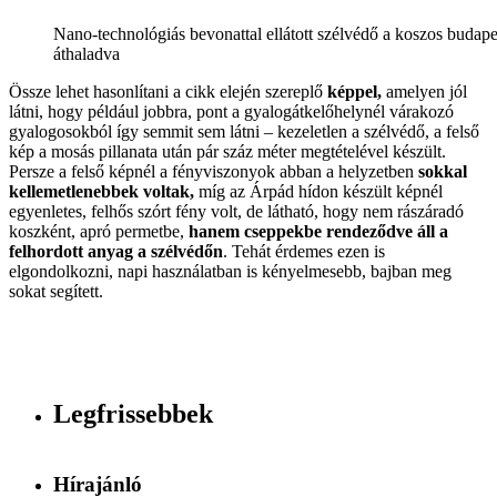
Nano-technológiás bevonattal ellátott szélvédő a koszos budap
áthaladva
Össze lehet hasonlítani a cikk elején szereplő
képpel,
amelyen jól
látni, hogy például jobbra, pont a gyalogátkelőhelynél várakozó
gyalogosokból így semmit sem látni – kezeletlen a szélvédő, a felső
kép a mosás pillanata után pár száz méter megtételével készült.
Persze a felső képnél a fényviszonyok abban a helyzetben
sokkal
kellemetlenebbek voltak,
míg az Árpád hídon készült képnél
egyenletes, felhős szórt fény volt, de látható, hogy nem rászáradó
koszként, apró permetbe,
hanem cseppekbe rendeződve áll a
felhordott anyag a szélvédőn
. Tehát érdemes ezen is
elgondolkozni, napi használatban is kényelmesebb, bajban meg
sokat segített.
Legfrissebbek
Hírajánló