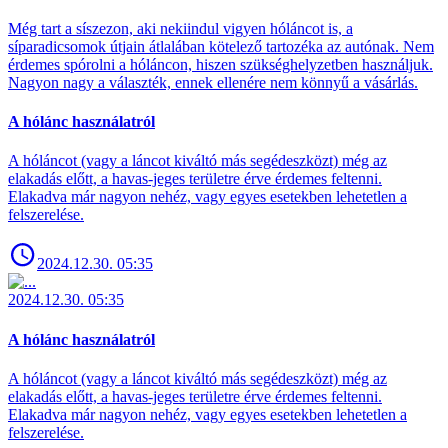
Még tart a síszezon, aki nekiindul vigyen hóláncot is, a
síparadicsomok útjain átlalában kötelező tartozéka az autónak. Nem
érdemes spórolni a hóláncon, hiszen szükséghelyzetben használjuk.
Nagyon nagy a választék, ennek ellenére nem könnyű a vásárlás.
A hólánc használatról
A hóláncot (vagy a láncot kiváltó más segédeszközt) még az
elakadás előtt, a havas-jeges területre érve érdemes feltenni.
Elakadva már nagyon nehéz, vagy egyes esetekben lehetetlen a
felszerelése.
2024.12.30. 05:35
2024.12.30. 05:35
A hólánc használatról
A hóláncot (vagy a láncot kiváltó más segédeszközt) még az
elakadás előtt, a havas-jeges területre érve érdemes feltenni.
Elakadva már nagyon nehéz, vagy egyes esetekben lehetetlen a
felszerelése.