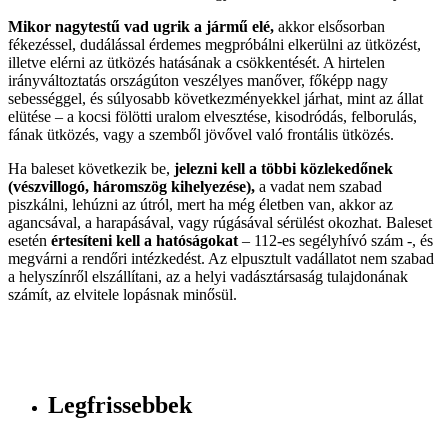
Mikor nagytestű vad ugrik a jármű elé,
akkor elsősorban
fékezéssel, dudálással érdemes megpróbálni elkerülni az ütközést,
illetve elérni az ütközés hatásának a csökkentését. A hirtelen
irányváltoztatás országúton veszélyes manőver, főképp nagy
sebességgel, és súlyosabb következményekkel járhat, mint az állat
elütése – a kocsi fölötti uralom elvesztése, kisodródás, felborulás,
fának ütközés, vagy a szemből jövővel való frontális ütközés.
Ha baleset következik be,
jelezni kell a többi közlekedőnek
(vészvillogó, háromszög kihelyezése),
a vadat nem szabad
piszkálni, lehúzni az útról, mert ha még életben van, akkor az
agancsával, a harapásával, vagy rúgásával sérülést okozhat. Baleset
esetén
értesíteni kell a hatóságokat
– 112-es segélyhívó szám -, és
megvárni a rendőri intézkedést. Az elpusztult vadállatot nem szabad
a helyszínről elszállítani, az a helyi vadásztársaság tulajdonának
számít, az elvitele lopásnak minősül.
Legfrissebbek