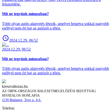
felszerelése.
Mit ne tegyünk mínuszban?
Több olyan autós alapvetés létezik, amelyet betartva sokkal nagyobb
eséllyel nem éri baj az autózót a télen.
2024.12.29. 06:52
2024.12.29. 06:52
Mit ne tegyünk mínuszban?
Több olyan autós alapvetés létezik, amelyet betartva sokkal nagyobb
eséllyel nem éri baj az autózót a télen.
kreszvaltozas.hu
AZ ORFK-ORSZÁGOS BALESETMEGELŐZÉSI BIZOTTSÁG
HIVATALOS HONLAPJA
1139 Budapest, Teve u. 4-6.
Telefon: