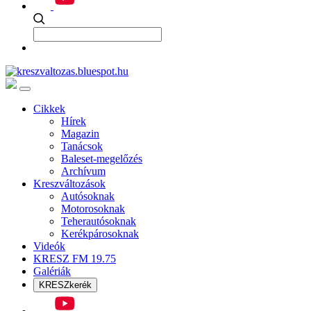
Cikkek
Hírek
Magazin
Tanácsok
Baleset-megelőzés
Archívum
Kreszváltozások
Autósoknak
Motorosoknak
Teherautósoknak
Kerékpárosoknak
Videók
KRESZ FM 19.75
Galériák
KRESZkerék