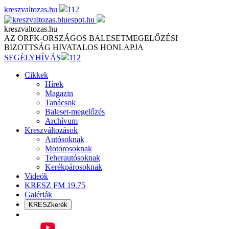
Skip
kreszvaltozas.hu
112
to
content
kreszvaltozas.hu
AZ ORFK-ORSZÁGOS BALESETMEGELŐZÉSI
BIZOTTSÁG HIVATALOS HONLAPJA
SEGÉLYHÍVÁS
112
Cikkek
Hírek
Magazin
Tanácsok
Baleset-megelőzés
Archívum
Kreszváltozások
Autósoknak
Motorosoknak
Teherautósoknak
Kerékpárosoknak
Videók
KRESZ FM 19.75
Galériák
KRESZkerék