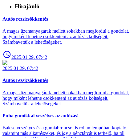
Hírajánló
Autós rezsicsökkentés
A magas üzemanyagárak mellett sokakban megfordul a gondolat,
hogy miként lehetne csökkenteni az autózás költségeit.
Számbavettük a lehetőségeket.
2025.01.29. 07:42
2025.01.29. 07:42
Autós rezsicsökkentés
A magas üzemanyagárak mellett sokakban megfordul a gondolat,
hogy miként lehetne csökkenteni az autózás költségeit.
Számbavettük a lehetőségeket.
Puha gumikkal veszélyes az autózás!
Balesetveszélyes és a gumiabroncsot is rohamtempóban koptató,
valamint más alkatrészeket, és így a pénztárcát is terhelő, ha túl