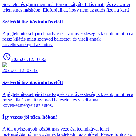
Sok felni és gumi ment már tönkre kátyúbafutás miatt, és ez az idei
télen sincs másképp. Előfordulhat, hogy nem az autós fizeti a kárt?
Szélvédő tisztítás indulás előtt
A jégtelenítéssel járó fáradság és az időveszteség is kisebb, mint ha a
rossz kilátás miatt szenved balesetet, és viseli annak
következményeit az autós.
2025.01.12. 07:32
2025.01.12. 07:32
Szélvédő tisztítás indulás előtt
A jégtelenítéssel járó fáradság és az időveszteség is kisebb, mint ha a
rossz kilátás miatt szenved balesetet, és viseli annak
következményeit az autós.
Így vezess jól télen, hóban!
A téli útviszonyok között más vezetési technikával lehet
biztonsággal jól mozogni és közlekedni az autóval. Persze fontos az