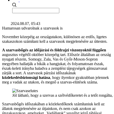
2024.08.07, 05:43
Hamarosan udvarolnak a szarvasok is
November közepéig az országutakon, különösen az erdős, ligetes
szakaszokon számítani kell a szarvasok megjelenésére az úttesten.
A szarvasbőgés az időjárási és földrajzi viszonyoktól függően
augusztus végétől október közepéig tart. Először általában az ország
nyugati részein, Somogy, Zala, Vas és Győr-Moson-Sopron
megyében hallatják a bikák a hangjukat, és folyamatosan észak,
észak-keleti irányba haladva a zempléni tájegységek gímszarvasai
zárják a sort. A szarvasok párzási időszakának
közlekedésbiztonsági hatása
, hogy ilyenkor gyakrabban jelennek
meg a vadak az utakon, és megnő a szarvas-elütések száma.
Jól látható, hogy a szervas a szélvédőkeretet és a tetőt rongálta, 
Szarvasbőgés időszakában a közlekedőknek számítaniuk kell az
állatok megjelenésére az útjainkon, és nem csak azokon az
útszakaszokon, amelyeket „Vadállatok” veszélyt jelző táblával