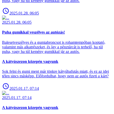
puha, vagy ha túl kemény gumikkal jár az autós.
2025.01.28. 06:05
2025.01.28. 06:05
Puha gumikkal veszélyes az autózás!
Balesetveszélyes és a gumiabroncsot is rohamtempóban koptató,
valamint más alkatrészeket, és így a pénztárcát is terhelő, ha túl
puha, vagy ha túl kemény gumikkal jár az autós.
A kátyúszezon közepén vagyunk
Sok felni és gumi ment már tönkre kátyúbafutás miatt, és ez az idei
télen sincs másképp. Előfordulhat, hogy nem az autós fizeti a kárt?
2025.01.17. 07:14
2025.01.17. 07:14
A kátyúszezon közepén vagyunk