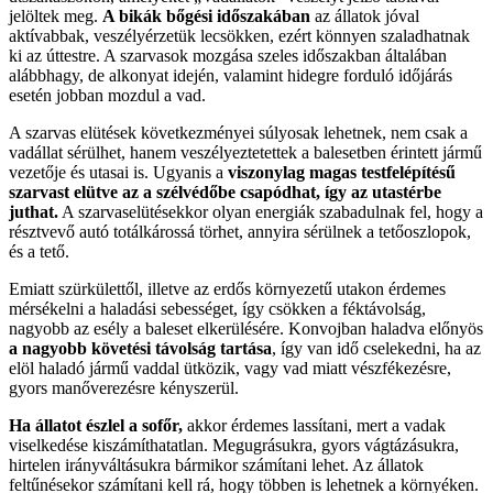
jelöltek meg.
A bikák bőgési időszakában
az állatok jóval
aktívabbak, veszélyérzetük lecsökken, ezért könnyen szaladhatnak
ki az úttestre. A szarvasok mozgása szeles időszakban általában
alábbhagy, de alkonyat idején, valamint hidegre forduló időjárás
esetén jobban mozdul a vad.
A szarvas elütések következményei súlyosak lehetnek, nem csak a
vadállat sérülhet, hanem veszélyeztetettek a balesetben érintett jármű
vezetője és utasai is. Ugyanis a
viszonylag magas testfelépítésű
szarvast elütve az a szélvédőbe csapódhat, így az utastérbe
juthat.
A szarvaselütésekkor olyan energiák szabadulnak fel, hogy a
résztvevő autó totálkárossá törhet, annyira sérülnek a tetőoszlopok,
és a tető.
Emiatt szürkülettől, illetve az erdős környezetű utakon érdemes
mérsékelni a haladási sebességet, így csökken a féktávolság,
nagyobb az esély a baleset elkerülésére. Konvojban haladva előnyös
a nagyobb követési távolság tartása
, így van idő cselekedni, ha az
elöl haladó jármű vaddal ütközik, vagy vad miatt vészfékezésre,
gyors manőverezésre kényszerül.
Ha állatot észlel a sofőr,
akkor érdemes lassítani, mert a vadak
viselkedése kiszámíthatatlan. Megugrásukra, gyors vágtázásukra,
hirtelen irányváltásukra bármikor számítani lehet. Az állatok
feltűnésekor számítani kell rá, hogy többen is lehetnek a környéken.