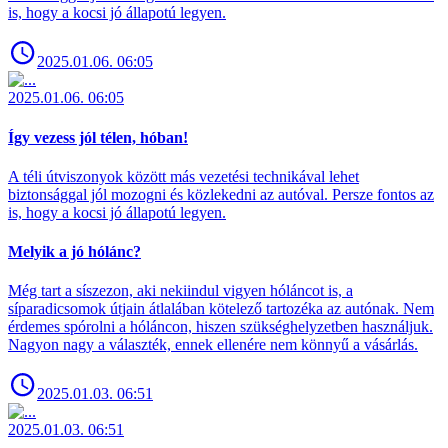
is, hogy a kocsi jó állapotú legyen.
2025.01.06. 06:05
2025.01.06. 06:05
Így vezess jól télen, hóban!
A téli útviszonyok között más vezetési technikával lehet
biztonsággal jól mozogni és közlekedni az autóval. Persze fontos az
is, hogy a kocsi jó állapotú legyen.
Melyik a jó hólánc?
Még tart a síszezon, aki nekiindul vigyen hóláncot is, a
síparadicsomok útjain átlalában kötelező tartozéka az autónak. Nem
érdemes spórolni a hóláncon, hiszen szükséghelyzetben használjuk.
Nagyon nagy a választék, ennek ellenére nem könnyű a vásárlás.
2025.01.03. 06:51
2025.01.03. 06:51