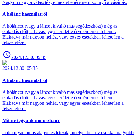
Nagyon nagy a választék, ennek ellenére nem könnyű a vásárlás.
A hólánc használatról
A hóláncot (vagy a láncot kiváltó más segédeszközt) még az
elakadás előtt, a havas-jeges területre érve érdemes feltenni.
Elakadva már nagyon nehéz, vagy egyes esetekben lehetetlen a
felszerelése.
2024.12.30. 05:35
2024.12.30. 05:35
A hólánc használatról
A hóláncot (vagy a láncot kiváltó más segédeszközt) még az
elakadás előtt, a havas-jeges területre érve érdemes feltenni.
Elakadva már nagyon nehéz, vagy egyes esetekben lehetetlen a
felszerelése.
Mit ne tegyünk mínuszban?
Több olyan autós alapvetés létezik, amelyet betartva sokkal nagyobb