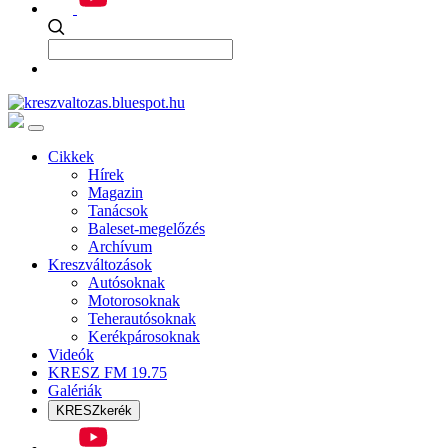
Cikkek
Hírek
Magazin
Tanácsok
Baleset-megelőzés
Archívum
Kreszváltozások
Autósoknak
Motorosoknak
Teherautósoknak
Kerékpárosoknak
Videók
KRESZ FM 19.75
Galériák
KRESZkerék