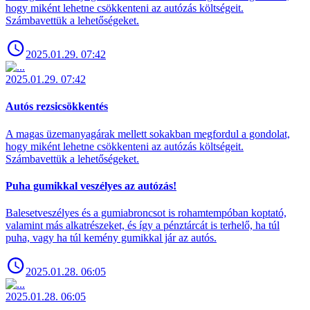
hogy miként lehetne csökkenteni az autózás költségeit.
Számbavettük a lehetőségeket.
2025.01.29. 07:42
2025.01.29. 07:42
Autós rezsicsökkentés
A magas üzemanyagárak mellett sokakban megfordul a gondolat,
hogy miként lehetne csökkenteni az autózás költségeit.
Számbavettük a lehetőségeket.
Puha gumikkal veszélyes az autózás!
Balesetveszélyes és a gumiabroncsot is rohamtempóban koptató,
valamint más alkatrészeket, és így a pénztárcát is terhelő, ha túl
puha, vagy ha túl kemény gumikkal jár az autós.
2025.01.28. 06:05
2025.01.28. 06:05