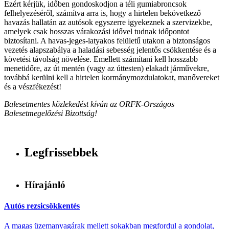
Ezért kérjük, időben gondoskodjon a téli gumiabroncsok
felhelyezéséről, számítva arra is, hogy a hirtelen bekövetkező
havazás hallatán az autósok egyszerre igyekeznek a szervizekbe,
amelyek csak hosszas várakozási idővel tudnak időpontot
biztosítani. A havas-jeges-latyakos felületű utakon a biztonságos
vezetés alapszabálya a haladási sebesség jelentős csökkentése és a
követési távolság növelése. Emellett számítani kell hosszabb
menetidőre, az út mentén (vagy az úttesten) elakadt járművekre,
továbbá kerülni kell a hirtelen kormánymozdulatokat, manővereket
és a vészfékezést!
Balesetmentes közlekedést kíván az ORFK-Országos
Balesetmegelőzési Bizottság!
Legfrissebbek
Hírajánló
Autós rezsicsökkentés
A magas üzemanyagárak mellett sokakban megfordul a gondolat,