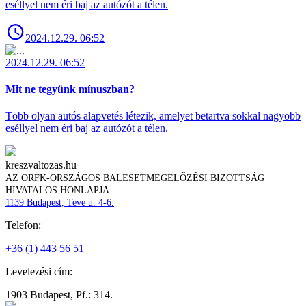
eséllyel nem éri baj az autózót a télen.
2024.12.29. 06:52
2024.12.29. 06:52
Mit ne tegyünk mínuszban?
Több olyan autós alapvetés létezik, amelyet betartva sokkal nagyobb
eséllyel nem éri baj az autózót a télen.
kreszvaltozas.hu
AZ ORFK-ORSZÁGOS BALESETMEGELŐZÉSI BIZOTTSÁG
HIVATALOS HONLAPJA
1139 Budapest, Teve u. 4-6.
Telefon:
+36 (1) 443 56 51
Levelezési cím:
1903 Budapest, Pf.: 314.