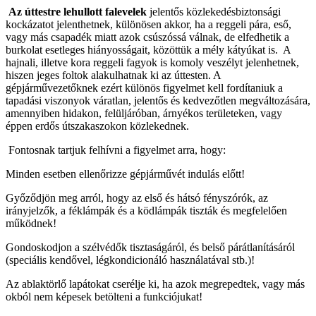
Az úttestre lehullott falevelek
jelentős közlekedésbiztonsági
kockázatot jelenthetnek, különösen akkor, ha a reggeli pára, eső,
vagy más csapadék miatt azok csúszóssá válnak, de elfedhetik a
burkolat esetleges hiányosságait, közöttük a mély kátyúkat is. A
hajnali, illetve kora reggeli fagyok is komoly veszélyt jelenhetnek,
hiszen jeges foltok alakulhatnak ki az úttesten. A
gépjárművezetőknek ezért különös figyelmet kell fordítaniuk a
tapadási viszonyok váratlan, jelentős és kedvezőtlen megváltozására,
amennyiben hidakon, felüljáróban, árnyékos területeken, vagy
éppen erdős útszakaszokon közlekednek.
Fontosnak tartjuk felhívni a figyelmet arra, hogy:
Minden esetben ellenőrizze gépjárművét indulás előtt!
Győződjön meg arról, hogy az első és hátsó fényszórók, az
irányjelzők, a féklámpák és a ködlámpák tiszták és megfelelően
működnek!
Gondoskodjon a szélvédők tisztaságáról, és belső párátlanításáról
(speciális kendővel, légkondicionáló használatával stb.)!
Az ablaktörlő lapátokat cserélje ki, ha azok megrepedtek, vagy más
okból nem képesek betölteni a funkciójukat!