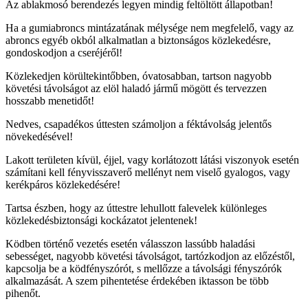
Az ablakmosó berendezés legyen mindig feltöltött állapotban!
Ha a gumiabroncs mintázatának mélysége nem megfelelő, vagy az
abroncs egyéb okból alkalmatlan a biztonságos közlekedésre,
gondoskodjon a cseréjéről!
Közlekedjen körültekintőbben, óvatosabban, tartson nagyobb
követési távolságot az elöl haladó jármű mögött és tervezzen
hosszabb menetidőt!
Nedves, csapadékos úttesten számoljon a féktávolság jelentős
növekedésével!
Lakott területen kívül, éjjel, vagy korlátozott látási viszonyok esetén
számítani kell fényvisszaverő mellényt nem viselő gyalogos, vagy
kerékpáros közlekedésére!
Tartsa észben, hogy az úttestre lehullott falevelek különleges
közlekedésbiztonsági kockázatot jelentenek!
Ködben történő vezetés esetén válasszon lassúbb haladási
sebességet, nagyobb követési távolságot, tartózkodjon az előzéstől,
kapcsolja be a ködfényszórót, s mellőzze a távolsági fényszórók
alkalmazását. A szem pihentetése érdekében iktasson be több
pihenőt.