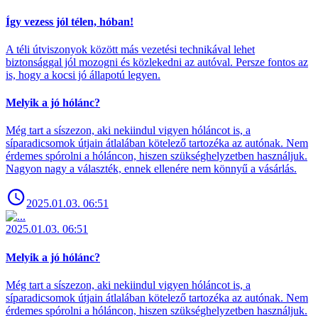
Így vezess jól télen, hóban!
A téli útviszonyok között más vezetési technikával lehet
biztonsággal jól mozogni és közlekedni az autóval. Persze fontos az
is, hogy a kocsi jó állapotú legyen.
Melyik a jó hólánc?
Még tart a síszezon, aki nekiindul vigyen hóláncot is, a
síparadicsomok útjain átlalában kötelező tartozéka az autónak. Nem
érdemes spórolni a hóláncon, hiszen szükséghelyzetben használjuk.
Nagyon nagy a választék, ennek ellenére nem könnyű a vásárlás.
2025.01.03. 06:51
2025.01.03. 06:51
Melyik a jó hólánc?
Még tart a síszezon, aki nekiindul vigyen hóláncot is, a
síparadicsomok útjain átlalában kötelező tartozéka az autónak. Nem
érdemes spórolni a hóláncon, hiszen szükséghelyzetben használjuk.