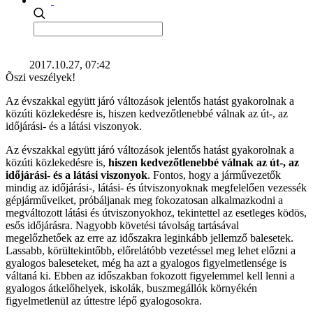
2017.10.27, 07:42
Õszi veszélyek!
Az évszakkal együtt járó változások jelentős hatást gyakorolnak a
közúti közlekedésre is, hiszen kedvezőtlenebbé válnak az út-, az
időjárási- és a látási viszonyok.
Az évszakkal együtt járó változások jelentős hatást gyakorolnak a
közúti közlekedésre is,
hiszen kedvezőtlenebbé válnak az út-, az
időjárási- és a látási viszonyok
. Fontos, hogy a járművezetők
mindig az időjárási-, látási- és útviszonyoknak megfelelően vezessék
gépjárműveiket, próbáljanak meg fokozatosan alkalmazkodni a
megváltozott látási és útviszonyokhoz, tekintettel az esetleges ködös,
esős időjárásra. Nagyobb követési távolság tartásával
megelőzhetőek az erre az időszakra leginkább jellemző balesetek.
Lassabb, körültekintőbb, előrelátóbb vezetéssel meg lehet előzni a
gyalogos baleseteket, még ha azt a gyalogos figyelmetlensége is
váltaná ki. Ebben az időszakban fokozott figyelemmel kell lenni a
gyalogos átkelőhelyek, iskolák, buszmegállók környékén
figyelmetlenül az úttestre lépő gyalogosokra.