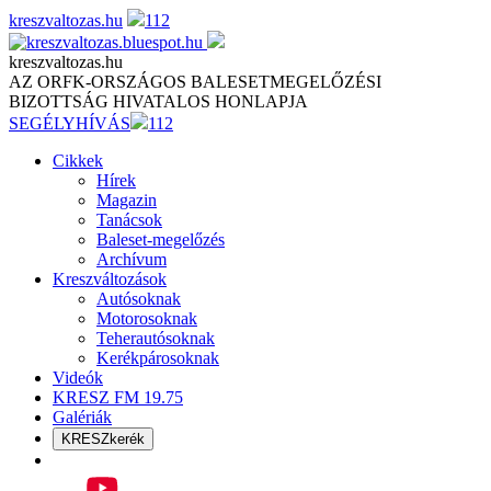
Skip
kreszvaltozas.hu
112
to
content
kreszvaltozas.hu
AZ ORFK-ORSZÁGOS BALESETMEGELŐZÉSI
BIZOTTSÁG HIVATALOS HONLAPJA
SEGÉLYHÍVÁS
112
Cikkek
Hírek
Magazin
Tanácsok
Baleset-megelőzés
Archívum
Kreszváltozások
Autósoknak
Motorosoknak
Teherautósoknak
Kerékpárosoknak
Videók
KRESZ FM 19.75
Galériák
KRESZkerék