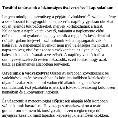
További tanácsaink a biztonságos őszi vezetéssel kapcsolatban:
Legyen mindig napszemüveg a gépjárművünkben! Õsszel a napfény
a szokásosnál is ragyogóbb lehet, az erős napfény gyakran okozhat
olyan jelentős tükröződéseket, melyek korlátozhatják a látást.
Különösen a napfelkeltét követő, valamint a naplemente előtti
órákban – ami gyakorlatilag egybe esik a reggeli és késő délutáni
csúcsforgalom idejével – számolnunk kell a napsugarak vakító
hatásával. A napellenző ilyenkor nem nyújt elégséges megoldást, a
napszemüveg viselése azonban csökkentheti az ilyen jellegű
balesetek kialakulásának a veszélyét. A napfény vakító hatása
szennyezett szélvédő esetén fokozódik, ezért fontos, hogy azok
tiszta és páramentes állapotban legyenek.
Ügyeljünk a vadveszélyre!
Õsszel gyakrabban következnek be
vadelütések, ezért óvatosabban és körültekintőbben közlekedjünk
olyan útszakaszokon, ahol vadon élő állatok megjelenésére
számíthatunk (ezt jelzőtábla is jelzi), a fokozott óvatosság különösen
hajnalban és alkonyatkor indokolt.
És végezetül: a meteorológiai előjelzések alapján idén korábban
számíthatunk havazásra. Havas-jeges útszakaszokon a nyári
gumiabroncsok nem biztonságosak, hiszen megkeményedő
anyagszerkezetük miatt tapadási képességük jelentősen csökken.