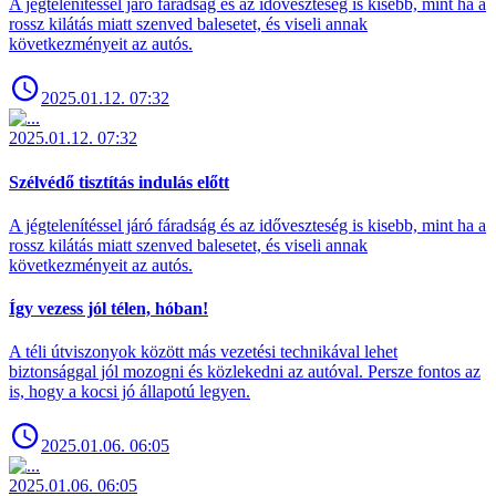
A jégtelenítéssel járó fáradság és az időveszteség is kisebb, mint ha a
rossz kilátás miatt szenved balesetet, és viseli annak
következményeit az autós.
2025.01.12. 07:32
2025.01.12. 07:32
Szélvédő tisztítás indulás előtt
A jégtelenítéssel járó fáradság és az időveszteség is kisebb, mint ha a
rossz kilátás miatt szenved balesetet, és viseli annak
következményeit az autós.
Így vezess jól télen, hóban!
A téli útviszonyok között más vezetési technikával lehet
biztonsággal jól mozogni és közlekedni az autóval. Persze fontos az
is, hogy a kocsi jó állapotú legyen.
2025.01.06. 06:05
2025.01.06. 06:05