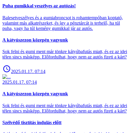
Puha gumikkal veszélyes az autózás!
Balesetveszélyes és a gumiabroncsot is rohamtempóban koptató,
valamint más alkatrészeket, és így a pénztárcát is terhelő, ha túl
puha, vagy ha túl kemény gumikkal jár az autós.
A kátyúszezon közepén vagyunk
Sok felni és gumi ment már tönkre kátyúbafutás miatt, és ez az idei
télen sincs másképp. Előfordulhat, hogy nem az autós fizeti a kárt?
2025.01.17. 07:14
2025.01.17. 07:14
A kátyúszezon közepén vagyunk
Sok felni és gumi ment már tönkre kátyúbafutás miatt, és ez az idei
télen sincs másképp. Előfordulhat, hogy nem az autós fizeti a kárt?
Szélvédő tisztítás indulás előtt