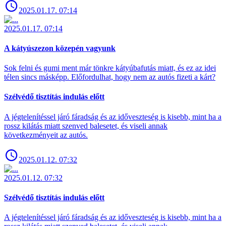
2025.01.17. 07:14
2025.01.17. 07:14
A kátyúszezon közepén vagyunk
Sok felni és gumi ment már tönkre kátyúbafutás miatt, és ez az idei
télen sincs másképp. Előfordulhat, hogy nem az autós fizeti a kárt?
Szélvédő tisztítás indulás előtt
A jégtelenítéssel járó fáradság és az időveszteség is kisebb, mint ha a
rossz kilátás miatt szenved balesetet, és viseli annak
következményeit az autós.
2025.01.12. 07:32
2025.01.12. 07:32
Szélvédő tisztítás indulás előtt
A jégtelenítéssel járó fáradság és az időveszteség is kisebb, mint ha a