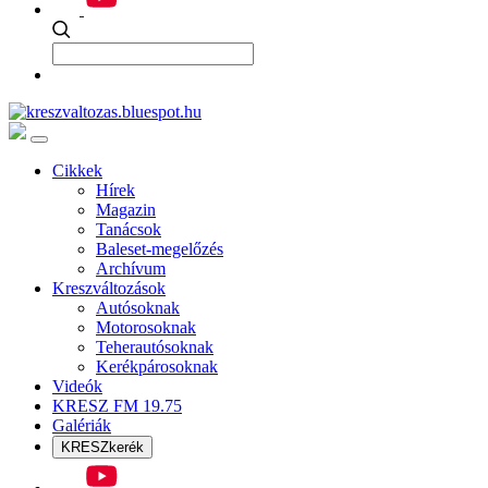
Cikkek
Hírek
Magazin
Tanácsok
Baleset-megelőzés
Archívum
Kreszváltozások
Autósoknak
Motorosoknak
Teherautósoknak
Kerékpárosoknak
Videók
KRESZ FM 19.75
Galériák
KRESZkerék