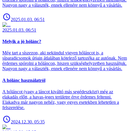
Nagyon nagy a választék, ennek ellenére nem könnyű a vásárlás.
2025.01.03. 06:51
2025.01.03. 06:51
Melyik a jó hólánc?
Még tart a síszezon, aki nekiindul vigyen hóláncot is, a
síparadicsomok útjain átlalában kötelező tartozéka az autónak. Nem
érdemes spórolni a hóláncon, hiszen szükséghelyzetben használjuk.
Nagyon nagy a választék, ennek ellenére nem könnyű a vásárlás.
A hólánc használatról
A hóláncot (vagy a láncot kiváltó más segédeszközt) még az
elakadás előtt, a havas-jeges területre érve érdemes feltenni.
Elakadva már nagyon nehéz, vagy egyes esetekben lehetetlen a
felszerelése.
2024.12.30. 05:35