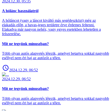
2024.12.30. 05:35
A hólánc használatról
A hóláncot (vagy a láncot kiváltó más segédeszközt) még az
elakadás előtt, a havas-jeges területre érve érdemes feltenni.
Elakadva már nagyon nehéz, vagy egyes esetekben lehetetlen a
felszerelése.
Mit ne tegyünk mínuszban?
Több olyan autós alapvetés létezik, amelyet betartva sokkal nagyobb
eséllyel nem éri baj az autózót a télen.
2024.12.29. 06:52
2024.12.29. 06:52
Mit ne tegyünk mínuszban?
Több olyan autós alapvetés létezik, amelyet betartva sokkal nagyobb
eséllyel nem éri baj az autózót a télen.