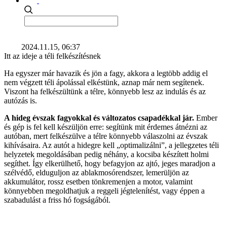
2024.11.15, 06:37
Itt az ideje a téli felkészítésnek
Ha egyszer már havazik és jön a fagy, akkora a legtöbb addig el
nem végzett téli ápolással elkéstünk, aznap már nem segítenek.
Viszont ha felkészültünk a télre, könnyebb lesz az indulás és az
autózás is.
A hideg évszak fagyokkal és változatos csapadékkal jár.
Ember
és gép is fel kell készüljön erre: segítünk mit érdemes átnézni az
autóban, mert felkészülve a télre könnyebb válaszolni az évszak
kihívásaira. Az autót a hidegre kell „optimalizálni”, a jellegzetes téli
helyzetek megoldásában pedig néhány, a kocsiba készített holmi
segíthet. Így elkerülhető, hogy befagyjon az ajtó, jeges maradjon a
szélvédő, elduguljon az ablakmosórendszer, lemerüljön az
akkumulátor, rossz esetben tönkremenjen a motor, valamint
könnyebben megoldhatjuk a reggeli jégtelenítést, vagy éppen a
szabadulást a friss hó fogságából.