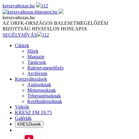
Skip
kreszvaltozas.hu
112
to
content
kreszvaltozas.hu
AZ ORFK-ORSZÁGOS BALESETMEGELŐZÉSI
BIZOTTSÁG HIVATALOS HONLAPJA
SEGÉLYHÍVÁS
112
Cikkek
Hírek
Magazin
Tanácsok
Baleset-megelőzés
Archívum
Kreszváltozások
Autósoknak
Motorosoknak
Teherautósoknak
Kerékpárosoknak
Videók
KRESZ FM 19.75
Galériák
KRESZkerék