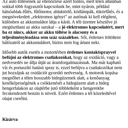
Az autó töltésének az ellenőrzése azért fontos, mert télen általában
sokkal több fogyasztót kapcsolunk be, mint nyáron, például
hátsóablak-fűtés, fűtőmotor, ablaktörlő, ködlámpák, tükörfűtés, és a
megnövekedett „elektromos igényt” az autónak ki kell elégíteni,
különben az akkumulátor látja a kárát. A téli üzemre készülve jó
megtisztítani az akku sarukat – a
jó elektromos kapcsolatért, mert
ha ez nincs, akkor az akku töltése is alacsony és a
teljesítményleadása sem száz százalékos
. Sőt, érdemes feltölteni
hálózatról az akkumulátort, biztos nem fog ártani neki.
Idősebb autók esetén a motortérben
érdemes kontaktsprayvel
befújni az elektromos csatlakozókat,
hogy az oxidáció, vagy a
nedvesedés ne állja útját az áramforgalmazásnak. Ma már kapható
víz és portaszító hatású spray is, ezzel befújva a csatlakozókat nem
jut hozzájuk az oxidációt gyorsító nedvesség. A motorok kopása
megnőhet a télen hosszabb hidegüzemek alatt, a kenőanyag
kenőképességének a csökkenését a hidegüzem alatt a hideg
hengerfalakon az olajtérbe jutó többletként a hengerekbe
fecskendezett benzin is növeli. Ezért érdemes a tél közeledtével
olajat cserélni.
Kizárva