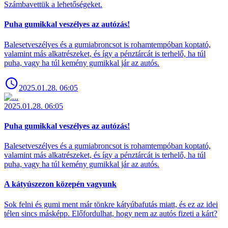
Számbavettük a lehetőségeket.
Puha gumikkal veszélyes az autózás!
Balesetveszélyes és a gumiabroncsot is rohamtempóban koptató,
valamint más alkatrészeket, és így a pénztárcát is terhelő, ha túl
puha, vagy ha túl kemény gumikkal jár az autós.
2025.01.28. 06:05
2025.01.28. 06:05
Puha gumikkal veszélyes az autózás!
Balesetveszélyes és a gumiabroncsot is rohamtempóban koptató,
valamint más alkatrészeket, és így a pénztárcát is terhelő, ha túl
puha, vagy ha túl kemény gumikkal jár az autós.
A kátyúszezon közepén vagyunk
Sok felni és gumi ment már tönkre kátyúbafutás miatt, és ez az idei
télen sincs másképp. Előfordulhat, hogy nem az autós fizeti a kárt?