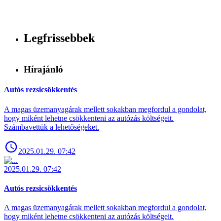
Legfrissebbek
Hírajánló
Autós rezsicsökkentés
A magas üzemanyagárak mellett sokakban megfordul a gondolat,
hogy miként lehetne csökkenteni az autózás költségeit.
Számbavettük a lehetőségeket.
2025.01.29. 07:42
2025.01.29. 07:42
Autós rezsicsökkentés
A magas üzemanyagárak mellett sokakban megfordul a gondolat,
hogy miként lehetne csökkenteni az autózás költségeit.