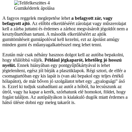
Gumikéderek ápolása
A fagyos reggelek meglepetése lehet
a befagyott zár, vagy
befagyott ajtó
. Az előbbi elkerüléséért zárolajat vagy műszerolajat
kell a zárba juttatni és érdemes a zárhoz megvásárolt jégoldót nem a
kesztyűtartóban tartani. A második elkerüléséért az ajtók
gumitömítéseit gumiápolóval kell kezelni, ezt az ápolást amúgy
minden gumi és műanyagalkatrésszel meg lehet tenni.
Ezután már csak néhány hasznos dolgot kell az autóba bepakolni,
hogy télálóbbá váljék.
Például jégkaparót, lehetőleg jó hosszú
nyelüt.
Ennek hiányában egy pontgyűjtőkártyával is lehet
jégteleníteni, egész jól bírják a plasztiklapok. Régi sztori, de elfér a
csomagtartóban egy kis lapát is (van aki bepakol egy teljes értékű
hólapátot), de már bőven jó szolgálatot tehet egy „gyalogsági” ásó
is. Ezzel ki tudjuk szabadítani az autót a hóból, ha lecsúszunk az
útról, vagy ha kapar a kerék, szórhatunk elé homokot, földet, hogy
fogást találjon. Az autópályákon is kialakuló dugók miatt érdemes a
hátsó ülésre dobni egy meleg takarót is.