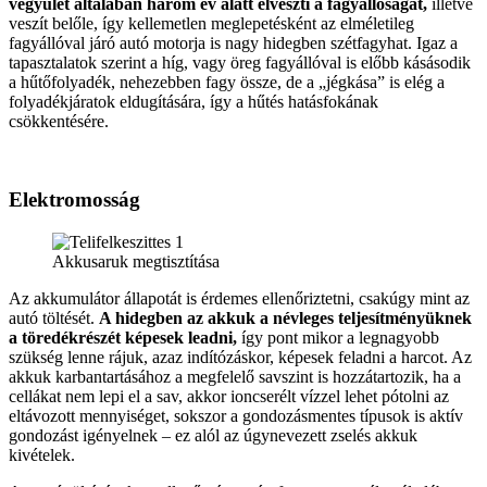
vegyület általában három év alatt elveszti a fagyállóságát,
illetve
veszít belőle, így kellemetlen meglepetésként az elméletileg
fagyállóval járó autó motorja is nagy hidegben szétfagyhat. Igaz a
tapasztalatok szerint a híg, vagy öreg fagyállóval is előbb kásásodik
a hűtőfolyadék, nehezebben fagy össze, de a „jégkása” is elég a
folyadékjáratok eldugítására, így a hűtés hatásfokának
csökkentésére.
Elektromosság
Akkusaruk megtisztítása
Az akkumulátor állapotát is érdemes ellenőriztetni, csakúgy mint az
autó töltését.
A hidegben az akkuk a névleges teljesítményüknek
a töredékrészét képesek leadni,
így pont mikor a legnagyobb
szükség lenne rájuk, azaz indítózáskor, képesek feladni a harcot. Az
akkuk karbantartásához a megfelelő savszint is hozzátartozik, ha a
cellákat nem lepi el a sav, akkor ioncserélt vízzel lehet pótolni az
eltávozott mennyiséget, sokszor a gondozásmentes típusok is aktív
gondozást igényelnek – ez alól az úgynevezett zselés akkuk
kivételek.