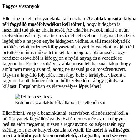
Fagyos viszonyok
Ellenőrizni kell a folyadékokat a kocsiban.
Az ablakmosótartályba
téli fagyálló mosófolyadékot kell tölteni
, hogy hidegben is
használni tudjuk az ablakmosót. Az adalékanyagok miatt a nyári
szélvédőmosók ugyan a tiszta víznél nehezebben fagynak be, de ez
legfeljebb a nagyon enyhe hidegben védhet. A téli mosófolyadék
betöltése előtt érdemes kifogyasztani a nyári folyadékot, majd a téli
betöltése után is működtetni kell kis ideig az ablakmosót, hogy a
rendszer csöveiből is kifogyjon a nyári anyag és a vezeték se
fagyjon be. Fontos szabály az ablakmosó téli használatakor, hogy
amíg nem meleg az autó, addig ne használjuk a mosórendszert.
Ugyan a fagyálló folyadék nem fagy bele a tartályba, viszont a
fagypont alatti hőmérsékletre hűlt szélvédőre ráfagy gátolva a
kilátást. Forgalomban ez életveszélyes lépés lehet!
Érdemes az ablaktörlők állapotát is ellenőrizni
Ellenőrizni, vagy a benzinkútnál, szervizben ellenőriztetni kell a
hűtőfolyadék fagyállóságát is. Ezt érdemes még az első fagyok
beállta előtt megtenni, hiszen a legnagyobb költséget talán egy
szétfagyott motor helyrehozatala követeli.
Ez azért is szükséges,
mert a hűtőfolyadék sem örökéletű, a fagyálló, mint szerves