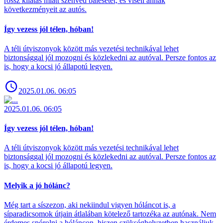
rossz kilátás miatt szenved balesetet, és viseli annak
következményeit az autós.
Így vezess jól télen, hóban!
A téli útviszonyok között más vezetési technikával lehet
biztonsággal jól mozogni és közlekedni az autóval. Persze fontos az
is, hogy a kocsi jó állapotú legyen.
2025.01.06. 06:05
2025.01.06. 06:05
Így vezess jól télen, hóban!
A téli útviszonyok között más vezetési technikával lehet
biztonsággal jól mozogni és közlekedni az autóval. Persze fontos az
is, hogy a kocsi jó állapotú legyen.
Melyik a jó hólánc?
Még tart a síszezon, aki nekiindul vigyen hóláncot is, a
síparadicsomok útjain átlalában kötelező tartozéka az autónak. Nem
érdemes spórolni a hóláncon, hiszen szükséghelyzetben használjuk.