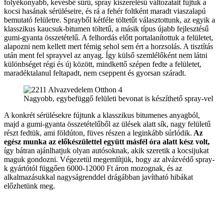
folyékonyabb, kevésbé sűrű, spray kiszerelésű változatait fújtuk a
kocsi hasának sérüléseire, és rá a fehér foltként maradt viaszalapú
bemutató felületre. Sprayből kétféle töltetűt választottunk, az egyik a
klasszikus kaucsuk-bitumen töltetű, a másik típus újabb fejlesztésű
gumi-gyanta összetételű. A felhordás előtt portalanítottuk a felületet,
alapozni nem kellett mert fémig sehol sem ért a horzsolás. A tisztítás
után ment fel sprayvel az anyag. Így külső szemlélőként nem látni
különbséget régi és új között, mindkettő szépen fedte a felületet,
maradéktalanul feltapadt, nem cseppent és gyorsan száradt.
Nagyobb, egybefüggő felületi bevonat is készíthető spray-vel
A konkrét sérülésekre fújtunk a klasszikus bitumenes anyagból,
majd a gumi-gyanta összetételűből az ülések alatt sík, nagy felületű
részt fedtük, ami földúton, füves részen a leginkább súrlódik.
Az
egész munka az előkészülettel együtt másfél óra alatt kész volt,
így bátran ajánlhatjuk olyan autósoknak, akik szeretik a kocsijukat
maguk gondozni. Végezetül megemlítjük, hogy az alvázvédő spray-
k gyártótól függően 6000-12000 Ft áron mozognak, és az
alkalmazásukkal nagyságrenddel drágábban javítható hibákat
előzhetünk meg.