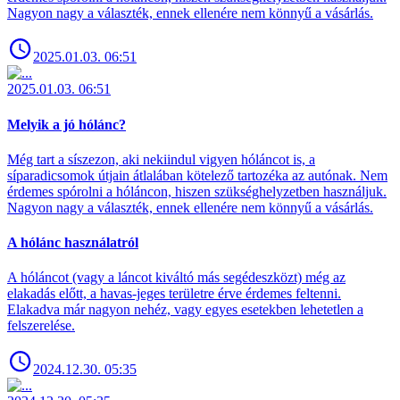
Nagyon nagy a választék, ennek ellenére nem könnyű a vásárlás.
2025.01.03. 06:51
2025.01.03. 06:51
Melyik a jó hólánc?
Még tart a síszezon, aki nekiindul vigyen hóláncot is, a
síparadicsomok útjain átlalában kötelező tartozéka az autónak. Nem
érdemes spórolni a hóláncon, hiszen szükséghelyzetben használjuk.
Nagyon nagy a választék, ennek ellenére nem könnyű a vásárlás.
A hólánc használatról
A hóláncot (vagy a láncot kiváltó más segédeszközt) még az
elakadás előtt, a havas-jeges területre érve érdemes feltenni.
Elakadva már nagyon nehéz, vagy egyes esetekben lehetetlen a
felszerelése.
2024.12.30. 05:35