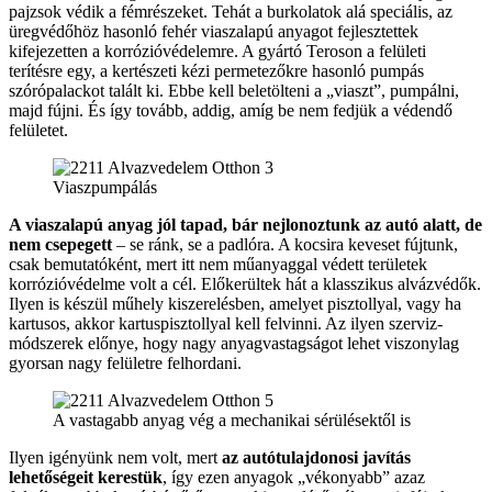
pajzsok védik a fémrészeket. Tehát a burkolatok alá speciális, az
üregvédőhöz hasonló fehér viaszalapú anyagot fejlesztettek
kifejezetten a korrózióvédelemre. A gyártó Teroson a felületi
terítésre egy, a kertészeti kézi permetezőkre hasonló pumpás
szórópalackot talált ki. Ebbe kell beletölteni a „viaszt”, pumpálni,
majd fújni. És így tovább, addig, amíg be nem fedjük a védendő
felületet.
Viaszpumpálás
A viaszalapú anyag jól tapad, bár nejlonoztunk az autó alatt, de
nem csepegett
– se ránk, se a padlóra. A kocsira keveset fújtunk,
csak bemutatóként, mert itt nem műanyaggal védett területek
korrózióvédelme volt a cél. Előkerültek hát a klasszikus alvázvédők.
Ilyen is készül műhely kiszerelésben, amelyet pisztollyal, vagy ha
kartusos, akkor kartuspisztollyal kell felvinni. Az ilyen szerviz-
módszerek előnye, hogy nagy anyagvastagságot lehet viszonylag
gyorsan nagy felületre felhordani.
A vastagabb anyag vég a mechanikai sérülésektől is
Ilyen igényünk nem volt, mert
az autótulajdonosi javítás
lehetőségeit kerestük
, így ezen anyagok „vékonyabb” azaz