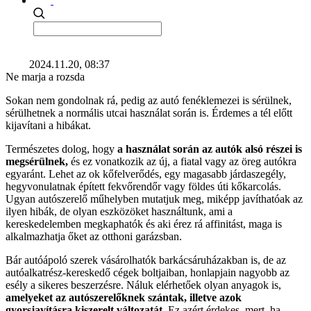
2024.11.20, 08:37
Ne marja a rozsda
Sokan nem gondolnak rá, pedig az autó fenéklemezei is sérülnek,
sérülhetnek a normális utcai használat során is. Érdemes a tél előtt
kijavítani a hibákat.
Természetes dolog, hogy
a használat során az autók alsó részei is
megsérülnek,
és ez vonatkozik az új, a fiatal vagy az öreg autókra
egyaránt. Lehet az ok kőfelverődés, egy magasabb járdaszegély,
hegyvonulatnak épített fekvőrendőr vagy földes úti kőkarcolás.
Ugyan autószerelő műhelyben mutatjuk meg, miképp javíthatóak az
ilyen hibák, de olyan eszközöket használtunk, ami a
kereskedelemben megkaphatók és aki érez rá affinitást, maga is
alkalmazhatja őket az otthoni garázsban.
Bár autóápoló szerek vásárolhatók barkácsáruházakban is, de az
autóalkatrész-kereskedő cégek boltjaiban, honlapjain nagyobb az
esély a sikeres beszerzésre. Náluk elérhetőek olyan anyagok is,
amelyeket az autószerelőknek szántak, illetve azok
gyorsjavításra kiszerelt változatát.
Ez azért érdekes, mert, ha