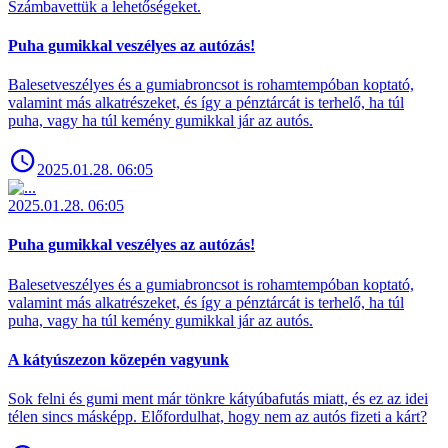
Számbavettük a lehetőségeket.
Puha gumikkal veszélyes az autózás!
Balesetveszélyes és a gumiabroncsot is rohamtempóban koptató,
valamint más alkatrészeket, és így a pénztárcát is terhelő, ha túl
puha, vagy ha túl kemény gumikkal jár az autós.
2025.01.28. 06:05
2025.01.28. 06:05
Puha gumikkal veszélyes az autózás!
Balesetveszélyes és a gumiabroncsot is rohamtempóban koptató,
valamint más alkatrészeket, és így a pénztárcát is terhelő, ha túl
puha, vagy ha túl kemény gumikkal jár az autós.
A kátyúszezon közepén vagyunk
Sok felni és gumi ment már tönkre kátyúbafutás miatt, és ez az idei
télen sincs másképp. Előfordulhat, hogy nem az autós fizeti a kárt?