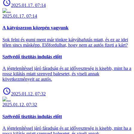
2025.01.17. 07:14
2025.01.17. 07:14
A kátyúszezon közepén vagyunk
Sok felni és gumi ment már tönkre kátyúbafutás miatt, és ez az idei
télen sincs másképp. Előfordulhat, hogy nem az autós fizeti a kárt?
Szélvédő tisztítás indulás előtt
A jégtelenítéssel járó fáradság és az időveszteség is kisebb, mint ha a
rossz kilátás miatt szenved balesetet, és viseli annak
következményeit az autós.
2025.01.12. 07:32
2025.01.12. 07:32
Szélvédő tisztítás indulás előtt
A jégtelenítéssel járó fáradság és az időveszteség is kisebb, mint ha a
rossz kilátás miatt szenved balesetet, és viseli annak