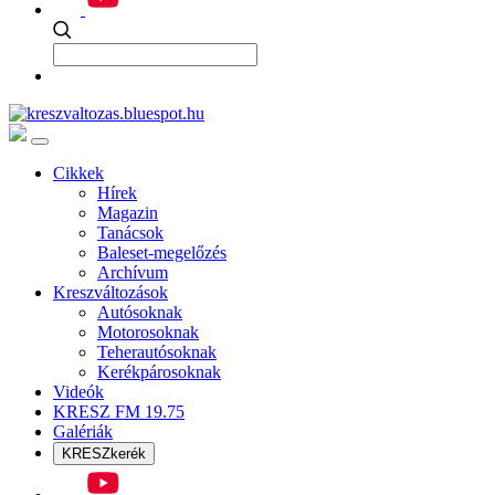
Cikkek
Hírek
Magazin
Tanácsok
Baleset-megelőzés
Archívum
Kreszváltozások
Autósoknak
Motorosoknak
Teherautósoknak
Kerékpárosoknak
Videók
KRESZ FM 19.75
Galériák
KRESZkerék