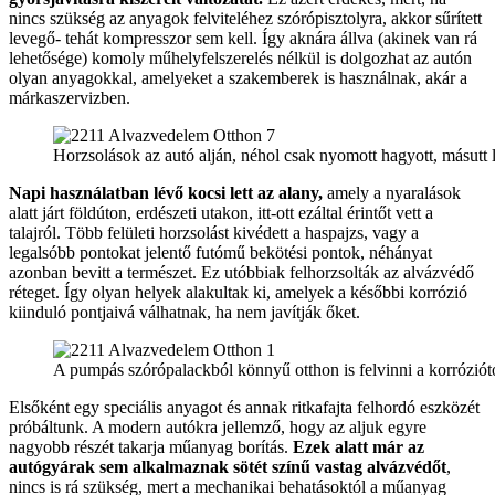
nincs szükség az anyagok felviteléhez szórópisztolyra, akkor sűrített
levegő- tehát kompresszor sem kell. Így aknára állva (akinek van rá
lehetősége) komoly műhelyfelszerelés nélkül is dolgozhat az autón
olyan anyagokkal, amelyeket a szakemberek is használnak, akár a
márkaszervizben.
Horzsolások az autó alján, néhol csak nyomott hagyott, másutt l
Napi használatban lévő kocsi lett az alany,
amely a nyaralások
alatt járt földúton, erdészeti utakon, itt-ott ezáltal érintőt vett a
talajról. Több felületi horzsolást kivédett a haspajzs, vagy a
legalsóbb pontokat jelentő futómű bekötési pontok, néhányat
azonban bevitt a természet. Ez utóbbiak felhorzsolták az alvázvédő
réteget. Így olyan helyek alakultak ki, amelyek a későbbi korrózió
kiinduló pontjaivá válhatnak, ha nem javítják őket.
A pumpás szórópalackból könnyű otthon is felvinni a korróziótó
Elsőként egy speciális anyagot és annak ritkafajta felhordó eszközét
próbáltunk. A modern autókra jellemző, hogy az aljuk egyre
nagyobb részét takarja műanyag borítás.
Ezek alatt már az
autógyárak sem alkalmaznak sötét színű vastag alvázvédőt
,
nincs is rá szükség, mert a mechanikai behatásoktól a műanyag