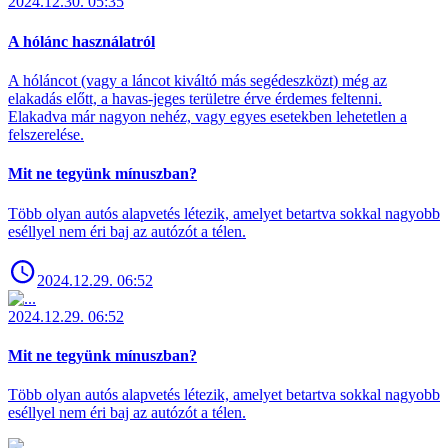
2024.12.30. 05:35
A hólánc használatról
A hóláncot (vagy a láncot kiváltó más segédeszközt) még az
elakadás előtt, a havas-jeges területre érve érdemes feltenni.
Elakadva már nagyon nehéz, vagy egyes esetekben lehetetlen a
felszerelése.
Mit ne tegyünk mínuszban?
Több olyan autós alapvetés létezik, amelyet betartva sokkal nagyobb
eséllyel nem éri baj az autózót a télen.
2024.12.29. 06:52
2024.12.29. 06:52
Mit ne tegyünk mínuszban?
Több olyan autós alapvetés létezik, amelyet betartva sokkal nagyobb
eséllyel nem éri baj az autózót a télen.