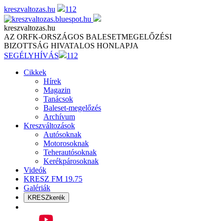
Skip
kreszvaltozas.hu
112
to
content
kreszvaltozas.hu
AZ ORFK-ORSZÁGOS BALESETMEGELŐZÉSI
BIZOTTSÁG HIVATALOS HONLAPJA
SEGÉLYHÍVÁS
112
Cikkek
Hírek
Magazin
Tanácsok
Baleset-megelőzés
Archívum
Kreszváltozások
Autósoknak
Motorosoknak
Teherautósoknak
Kerékpárosoknak
Videók
KRESZ FM 19.75
Galériák
KRESZkerék