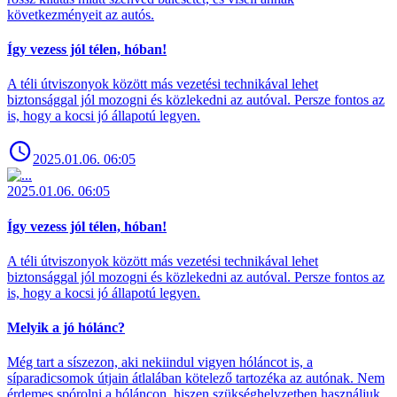
következményeit az autós.
Így vezess jól télen, hóban!
A téli útviszonyok között más vezetési technikával lehet
biztonsággal jól mozogni és közlekedni az autóval. Persze fontos az
is, hogy a kocsi jó állapotú legyen.
2025.01.06. 06:05
2025.01.06. 06:05
Így vezess jól télen, hóban!
A téli útviszonyok között más vezetési technikával lehet
biztonsággal jól mozogni és közlekedni az autóval. Persze fontos az
is, hogy a kocsi jó állapotú legyen.
Melyik a jó hólánc?
Még tart a síszezon, aki nekiindul vigyen hóláncot is, a
síparadicsomok útjain átlalában kötelező tartozéka az autónak. Nem
érdemes spórolni a hóláncon, hiszen szükséghelyzetben használjuk.