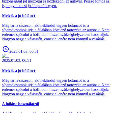
biztonsággal jól mozogni és közlekedni az autóval. Persze fontos az
is, hogy a kocsi jó állapotú legyen.
Melyik a jó hólánc?
Még tart a síszezon, aki nekiindul vigyen hóláncot is, a
síparadicsomok útjain átlalában kötelező tartozéka az autónak. Nem
érdemes spórolni a hóláncon, hiszen szükséghelyzetben használjuk.
Nagyon nagy a választék, ennek ellenére nem könnyű a vásárlás.
2025.01.03. 06:51
2025.01.03. 06:51
Melyik a jó hólánc?
Még tart a síszezon, aki nekiindul vigyen hóláncot is, a
síparadicsomok útjain átlalában kötelező tartozéka az autónak. Nem
érdemes spórolni a hóláncon, hiszen szükséghelyzetben használjuk.
Nagyon nagy a választék, ennek ellenére nem könnyű a vásárlás.
A hólánc használatról