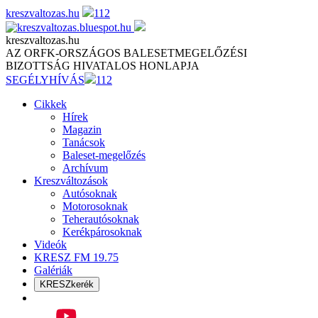
Skip
kreszvaltozas.hu
112
to
content
kreszvaltozas.hu
AZ ORFK-ORSZÁGOS BALESETMEGELŐZÉSI
BIZOTTSÁG HIVATALOS HONLAPJA
SEGÉLYHÍVÁS
112
Cikkek
Hírek
Magazin
Tanácsok
Baleset-megelőzés
Archívum
Kreszváltozások
Autósoknak
Motorosoknak
Teherautósoknak
Kerékpárosoknak
Videók
KRESZ FM 19.75
Galériák
KRESZkerék