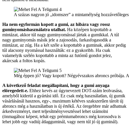
A százas nagyon jó „idomszer” a mintamélység hozzávetőleges
Ha nem egyformán kopott a gumi, az hibára vagy rossz
guminyomáshasználatra utalhat.
Ha középen kopottabb a
mintázat, akkor túl nagy guminyomással jártak a gumikkal. A túl
nagy guminyomás másik jele a zajosodás, farkasfogasodik a
mintázat, az zúg. Ha a két széle a kopottabb a guminak, akkor pedig
túl alacsony nyomással használták: ez a gyakoribb. Ha csak
valamelyik szélén kopottabb a minta az futómű gondot jelez,
akárcsak a foltos kopás.
Még éppen jó? Vagy kopott? Négyévszakos abroncs próbája. A
A következő feladat megállapítani, hogy a gumi anyaga
elöregedett-e.
Ehhez kevés az úgynevezett DOT-szám leolvasása,
amelyből kiderül a gyártási idő. Ez csak még használatlan, új gumik
vásárlásánál hasznos, egy-, maximum kétéves szakszerűen tárolt új
abroncs még a használatban is új értékű. Az öregebbre már adhatnak
árkedvezményt, mert teljesítményvesztéssel lehet számolni
(önmagához képest, tehát egy prémiumabroncs még korosodva is
lehet jobb egy vadiúj átlagguminál, vagy nem túl jó új guminál).