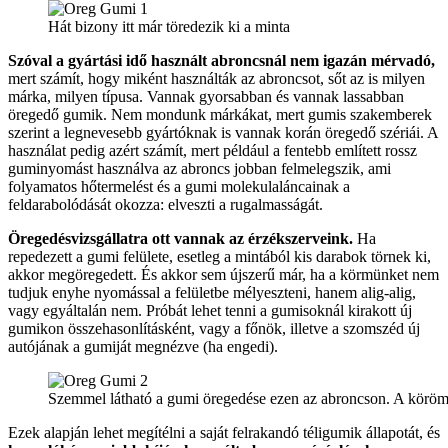
Hát bizony itt már töredezik ki a minta
Szóval a gyártási idő használt abroncsnál nem igazán mérvadó,
mert számít, hogy miként használták az abroncsot, sőt az is milyen
márka, milyen típusa. Vannak gyorsabban és vannak lassabban
öregedő gumik. Nem mondunk márkákat, mert gumis szakemberek
szerint a legnevesebb gyártóknak is vannak korán öregedő szériái. A
használat pedig azért számít, mert például a fentebb említett rossz
guminyomást használva az abroncs jobban felmelegszik, ami
folyamatos hőtermelést és a gumi molekulaláncainak a
feldarabolódását okozza: elveszti a rugalmasságát.
Öregedésvizsgállatra ott vannak az érzékszerveink.
Ha
repedezett a gumi felülete, esetleg a mintából kis darabok törnek ki,
akkor megöregedett. És akkor sem újszerű már, ha a körmünket nem
tudjuk enyhe nyomással a felületbe mélyeszteni, hanem alig-alig,
vagy egyáltalán nem. Próbát lehet tenni a gumisoknál kirakott új
gumikon összehasonlításként, vagy a főnök, illetve a szomszéd új
autójának a gumiját megnézve (ha engedi).
Szemmel látható a gumi öregedése ezen az abroncson. A körömt
Ezek alapján lehet megítélni a saját felrakandó téligumik állapotát, és