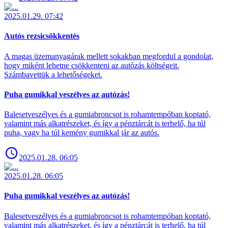
2025.01.29. 07:42
Autós rezsicsökkentés
A magas üzemanyagárak mellett sokakban megfordul a gondolat,
hogy miként lehetne csökkenteni az autózás költségeit.
Számbavettük a lehetőségeket.
Puha gumikkal veszélyes az autózás!
Balesetveszélyes és a gumiabroncsot is rohamtempóban koptató,
valamint más alkatrészeket, és így a pénztárcát is terhelő, ha túl
puha, vagy ha túl kemény gumikkal jár az autós.
2025.01.28. 06:05
2025.01.28. 06:05
Puha gumikkal veszélyes az autózás!
Balesetveszélyes és a gumiabroncsot is rohamtempóban koptató,
valamint más alkatrészeket, és így a pénztárcát is terhelő, ha túl