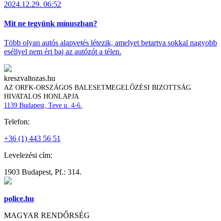
2024.12.29. 06:52
Mit ne tegyünk mínuszban?
Több olyan autós alapvetés létezik, amelyet betartva sokkal nagyobb
eséllyel nem éri baj az autózót a télen.
kreszvaltozas.hu
AZ ORFK-ORSZÁGOS BALESETMEGELŐZÉSI BIZOTTSÁG
HIVATALOS HONLAPJA
1139 Budapest, Teve u. 4-6.
Telefon:
+36 (1) 443 56 51
Levelezési cím:
1903 Budapest, Pf.: 314.
police.hu
MAGYAR RENDŐRSÉG