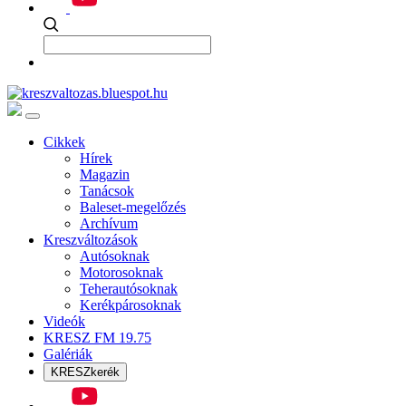
Cikkek
Hírek
Magazin
Tanácsok
Baleset-megelőzés
Archívum
Kreszváltozások
Autósoknak
Motorosoknak
Teherautósoknak
Kerékpárosoknak
Videók
KRESZ FM 19.75
Galériák
KRESZkerék