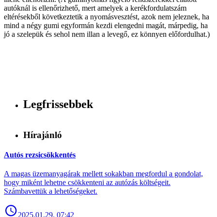
autóknál is ellenőrizhető, mert amelyek a kerékfordulatszám
eltérésekből következtetik a nyomásvesztést, azok nem jeleznek, ha
mind a négy gumi egyformán kezdi elengedni magát, márpedig, ha
jó a szelepük és sehol nem illan a levegő, ez könnyen előfordulhat.)
Legfrissebbek
Hírajánló
Autós rezsicsökkentés
A magas üzemanyagárak mellett sokakban megfordul a gondolat,
hogy miként lehetne csökkenteni az autózás költségeit.
Számbavettük a lehetőségeket.
2025.01.29. 07:42