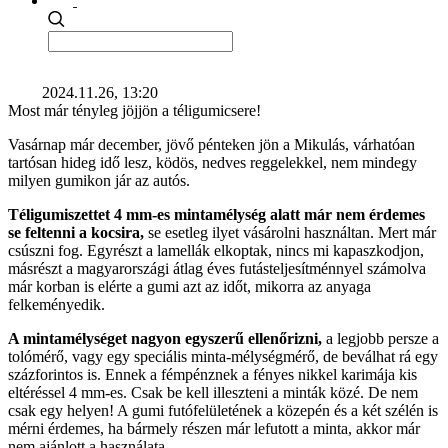
2024.11.26, 13:20
Most már tényleg jöjjön a téligumicsere!
Vasárnap már december, jövő pénteken jön a Mikulás, várhatóan
tartósan hideg idő lesz, ködös, nedves reggelekkel, nem mindegy
milyen gumikon jár az autós.
Téligumiszettet 4 mm-es mintamélység alatt már nem érdemes
se feltenni a kocsira,
se esetleg ilyet vásárolni használtan. Mert már
csúszni fog. Egyrészt a lamellák elkoptak, nincs mi kapaszkodjon,
másrészt a magyarországi átlag éves futásteljesítménnyel számolva
már korban is elérte a gumi azt az időt, mikorra az anyaga
felkeményedik.
A mintamélységet nagyon egyszerű ellenőrizni,
a legjobb persze a
tolómérő, vagy egy speciális minta-mélységmérő, de beválhat rá egy
százforintos is. Ennek a fémpénznek a fényes nikkel karimája kis
eltéréssel 4 mm-es. Csak be kell illeszteni a minták közé. De nem
csak egy helyen! A gumi futófelületének a közepén és a két szélén is
mérni érdemes, ha bármely részen már lefutott a minta, akkor már
nem ajánlott a használata.