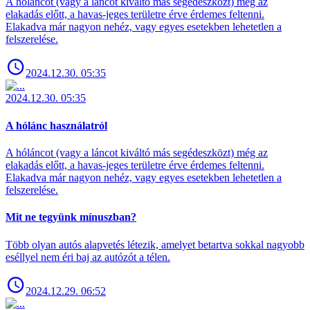
A hóláncot (vagy a láncot kiváltó más segédeszközt) még az
elakadás előtt, a havas-jeges területre érve érdemes feltenni.
Elakadva már nagyon nehéz, vagy egyes esetekben lehetetlen a
felszerelése.
2024.12.30. 05:35
2024.12.30. 05:35
A hólánc használatról
A hóláncot (vagy a láncot kiváltó más segédeszközt) még az
elakadás előtt, a havas-jeges területre érve érdemes feltenni.
Elakadva már nagyon nehéz, vagy egyes esetekben lehetetlen a
felszerelése.
Mit ne tegyünk mínuszban?
Több olyan autós alapvetés létezik, amelyet betartva sokkal nagyobb
eséllyel nem éri baj az autózót a télen.
2024.12.29. 06:52