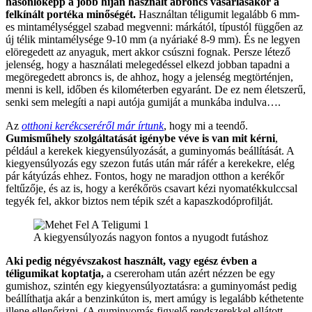
hasonlóképp a jobb híján használt abroncs vásárlásakor a
felkínált portéka minőségét.
Használtan téligumit legalább 6 mm-
es mintamélységgel szabad megvenni: márkától, típustól függően az
új télik mintamélysége 9-10 mm (a nyáriaké 8-9 mm). És ne legyen
elöregedett az anyaguk, mert akkor csúszni fognak. Persze létező
jelenség, hogy a használati melegedéssel elkezd jobban tapadni a
megöregedett abroncs is, de ahhoz, hogy a jelenség megtörténjen,
menni is kell, időben és kilométerben egyaránt. De ez nem életszerű,
senki sem melegíti a napi autója gumiját a munkába indulva….
Az
otthoni kerékcseréről már írtunk
, hogy mi a teendő.
Gumisműhely szolgáltatását igénybe véve is van mit kérni
,
például a kerekek kiegyensúlyozását, a guminyomás beállítását. A
kiegyensúlyozás egy szezon futás után már ráfér a kerekekre, elég
pár kátyúzás ehhez. Fontos, hogy ne maradjon otthon a kerékőr
feltűzője, és az is, hogy a kerékőrös csavart kézi nyomatékkulccsal
tegyék fel, akkor biztos nem tépik szét a kapaszkodóprofilját.
A kiegyensúlyozás nagyon fontos a nyugodt futáshoz
Aki pedig négyévszakost használt, vagy egész évben a
téligumikat koptatja,
a csereroham után azért nézzen be egy
gumishoz, szintén egy kiegyensúlyoztatásra: a guminyomást pedig
beállíthatja akár a benzinkúton is, mert amúgy is legalább kéthetente
illene ellenőrizni. (A guminyomás figyelő rendszerekkel ellátott