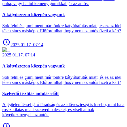
puha, vagy ha túl kemény gumikkal jár az autós.
A kátyúszezon közepén vagyunk
Sok felni és gumi ment már tönkre kátyúbafutás miatt, és ez az idei
télen sincs másképp. Előfordulhat, hogy nem az autós fizeti a kárt?
2025.01.17. 07:14
2025.01.17. 07:14
A kátyúszezon közepén vagyunk
Sok felni és gumi ment már tönkre kátyúbafutás miatt, és ez az idei
télen sincs másképp. Előfordulhat, hogy nem az autós fizeti a kárt?
Szélvédő tisztítás indulás előtt
A jégtelenítéssel járó fáradság és az időveszteség is kisebb, mint ha a
rossz kilátás miatt szenved balesetet, és viseli annak
következményeit az autós.