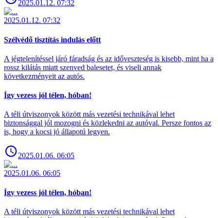
2025.01.12. 07:32
2025.01.12. 07:32
Szélvédő tisztítás indulás előtt
A jégtelenítéssel járó fáradság és az időveszteség is kisebb, mint ha a
rossz kilátás miatt szenved balesetet, és viseli annak
következményeit az autós.
Így vezess jól télen, hóban!
A téli útviszonyok között más vezetési technikával lehet
biztonsággal jól mozogni és közlekedni az autóval. Persze fontos az
is, hogy a kocsi jó állapotú legyen.
2025.01.06. 06:05
2025.01.06. 06:05
Így vezess jól télen, hóban!
A téli útviszonyok között más vezetési technikával lehet