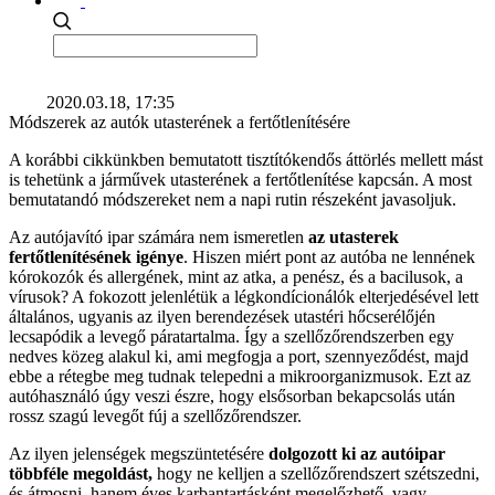
2020.03.18, 17:35
Módszerek az autók utasterének a fertőtlenítésére
A korábbi cikkünkben bemutatott tisztítókendős áttörlés mellett mást
is tehetünk a járművek utasterének a fertőtlenítése kapcsán. A most
bemutatandó módszereket nem a napi rutin részeként javasoljuk.
Az autójavító ipar számára nem ismeretlen
az utasterek
fertőtlenítésének igénye
. Hiszen miért pont az autóba ne lennének
kórokozók és allergének, mint az atka, a penész, és a bacilusok, a
vírusok? A fokozott jelenlétük a légkondícionálók elterjedésével lett
általános, ugyanis az ilyen berendezések utastéri hőcserélőjén
lecsapódik a levegő páratartalma. Így a szellőzőrendszerben egy
nedves közeg alakul ki, ami megfogja a port, szennyeződést, majd
ebbe a rétegbe meg tudnak telepedni a mikroorganizmusok. Ezt az
autóhasználó úgy veszi észre, hogy elsősorban bekapcsolás után
rossz szagú levegőt fúj a szellőzőrendszer.
Az ilyen jelenségek megszüntetésére
dolgozott ki az autóipar
többféle megoldást,
hogy ne kelljen a szellőzőrendszert szétszedni,
és átmosni, hanem éves karbantartásként megelőzhető, vagy