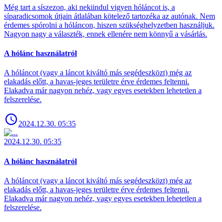
Még tart a síszezon, aki nekiindul vigyen hóláncot is, a
síparadicsomok útjain átlalában kötelező tartozéka az autónak. Nem
érdemes spórolni a hóláncon, hiszen szükséghelyzetben használjuk.
Nagyon nagy a választék, ennek ellenére nem könnyű a vásárlás.
A hólánc használatról
A hóláncot (vagy a láncot kiváltó más segédeszközt) még az
elakadás előtt, a havas-jeges területre érve érdemes feltenni.
Elakadva már nagyon nehéz, vagy egyes esetekben lehetetlen a
felszerelése.
2024.12.30. 05:35
2024.12.30. 05:35
A hólánc használatról
A hóláncot (vagy a láncot kiváltó más segédeszközt) még az
elakadás előtt, a havas-jeges területre érve érdemes feltenni.
Elakadva már nagyon nehéz, vagy egyes esetekben lehetetlen a
felszerelése.