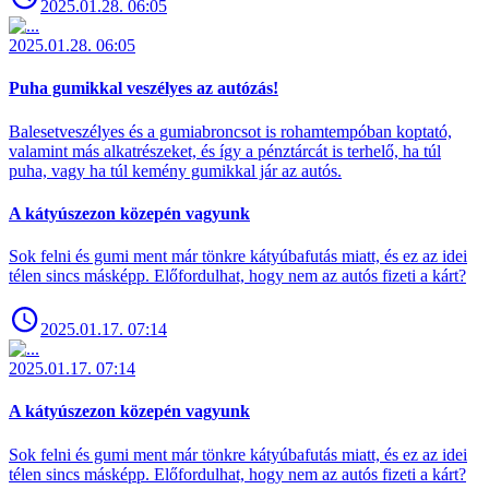
2025.01.28. 06:05
2025.01.28. 06:05
Puha gumikkal veszélyes az autózás!
Balesetveszélyes és a gumiabroncsot is rohamtempóban koptató,
valamint más alkatrészeket, és így a pénztárcát is terhelő, ha túl
puha, vagy ha túl kemény gumikkal jár az autós.
A kátyúszezon közepén vagyunk
Sok felni és gumi ment már tönkre kátyúbafutás miatt, és ez az idei
télen sincs másképp. Előfordulhat, hogy nem az autós fizeti a kárt?
2025.01.17. 07:14
2025.01.17. 07:14
A kátyúszezon közepén vagyunk
Sok felni és gumi ment már tönkre kátyúbafutás miatt, és ez az idei
télen sincs másképp. Előfordulhat, hogy nem az autós fizeti a kárt?