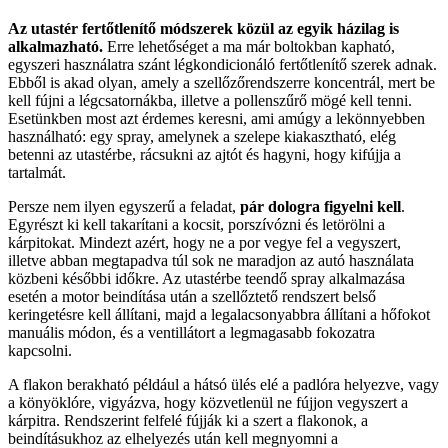
Az utastér fertőtlenítő módszerek közül az egyik házilag is
alkalmazható.
Erre lehetőséget a ma már boltokban kapható,
egyszeri használatra szánt légkondicionáló fertőtlenítő szerek adnak.
Ebből is akad olyan, amely a szellőzőrendszerre koncentrál, mert be
kell fújni a légcsatornákba, illetve a pollenszűrő mögé kell tenni.
Esetünkben most azt érdemes keresni, ami amúgy a lekönnyebben
használható: egy spray, amelynek a szelepe kiakasztható, elég
betenni az utastérbe, rácsukni az ajtót és hagyni, hogy kifújja a
tartalmát.
Persze nem ilyen egyszerű a feladat,
pár dologra figyelni kell
.
Egyrészt ki kell takarítani a kocsit, porszívózni és letörölni a
kárpitokat. Mindezt azért, hogy ne a por vegye fel a vegyszert,
illetve abban megtapadva túl sok ne maradjon az autó használata
közbeni későbbi időkre. Az utastérbe teendő spray alkalmazása
esetén a motor beindítása után a szellőztető rendszert belső
keringetésre kell állítani, majd a legalacsonyabbra állítani a hőfokot
manuális módon, és a ventillátort a legmagasabb fokozatra
kapcsolni.
A flakon berakható például a hátsó ülés elé a padlóra helyezve, vagy
a könyöklóre, vigyázva, hogy közvetlenül ne fújjon vegyszert a
kárpitra. Rendszerint felfelé fújják ki a szert a flakonok, a
beindításukhoz az elhelyezés után kell megnyomni a