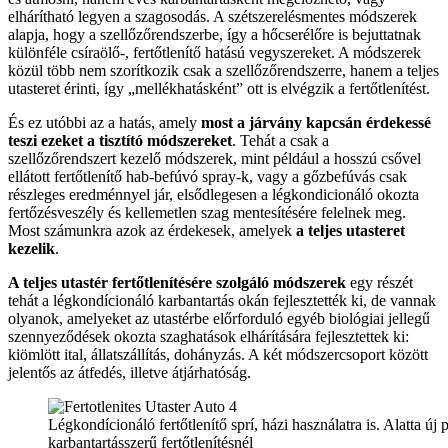
elhárítható legyen a szagosodás. A szétszerelésmentes módszerek
alapja, hogy a szellőzőrendszerbe, így a hőcserélőre is bejuttatnak
különféle csíraölő-, fertőtlenítő hatású vegyszereket. A módszerek
közül több nem szorítkozik csak a szellőzőrendszerre, hanem a teljes
utasteret érinti, így „mellékhatásként” ott is elvégzik a fertőtlenítést.
És ez utóbbi az a hatás, amely
most a járvány kapcsán érdekessé
teszi ezeket a tisztító módszereket
. Tehát a csak a
szellőzőrendszert kezelő módszerek, mint például a hosszú csővel
ellátott fertőtlenítő hab-befúvó spray-k, vagy a gőzbefúvás csak
részleges eredménnyel jár, elsődlegesen a légkondicionáló okozta
fertőzésveszély és kellemetlen szag mentesítésére felelnek meg.
Most számunkra azok az érdekesek, amelyek
a teljes utasteret
kezelik
.
A teljes utastér fertőtlenítésére szolgáló módszerek
egy részét
tehát a légkondícionáló karbantartás okán fejlesztették ki, de vannak
olyanok, amelyeket az utastérbe előrforduló egyéb biológiai jellegű
szennyeződések okozta szaghatások elhárítására fejlesztettek ki:
kiömlött ital, állatszállítás, dohányzás. A két módszercsoport között
jelentős az átfedés, illetve átjárhatóság.
Légkondícionáló fertőtlenítő sprí, házi használatra is. Alatta új 
karbantartásszerű fertőtlenítésnél