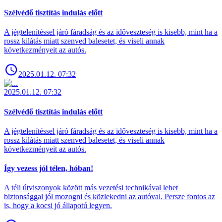
Szélvédő tisztítás indulás előtt
A jégtelenítéssel járó fáradság és az időveszteség is kisebb, mint ha a
rossz kilátás miatt szenved balesetet, és viseli annak
következményeit az autós.
2025.01.12. 07:32
2025.01.12. 07:32
Szélvédő tisztítás indulás előtt
A jégtelenítéssel járó fáradság és az időveszteség is kisebb, mint ha a
rossz kilátás miatt szenved balesetet, és viseli annak
következményeit az autós.
Így vezess jól télen, hóban!
A téli útviszonyok között más vezetési technikával lehet
biztonsággal jól mozogni és közlekedni az autóval. Persze fontos az
is, hogy a kocsi jó állapotú legyen.