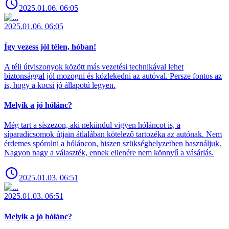
2025.01.06. 06:05
2025.01.06. 06:05
Így vezess jól télen, hóban!
A téli útviszonyok között más vezetési technikával lehet
biztonsággal jól mozogni és közlekedni az autóval. Persze fontos az
is, hogy a kocsi jó állapotú legyen.
Melyik a jó hólánc?
Még tart a síszezon, aki nekiindul vigyen hóláncot is, a
síparadicsomok útjain átlalában kötelező tartozéka az autónak. Nem
érdemes spórolni a hóláncon, hiszen szükséghelyzetben használjuk.
Nagyon nagy a választék, ennek ellenére nem könnyű a vásárlás.
2025.01.03. 06:51
2025.01.03. 06:51
Melyik a jó hólánc?