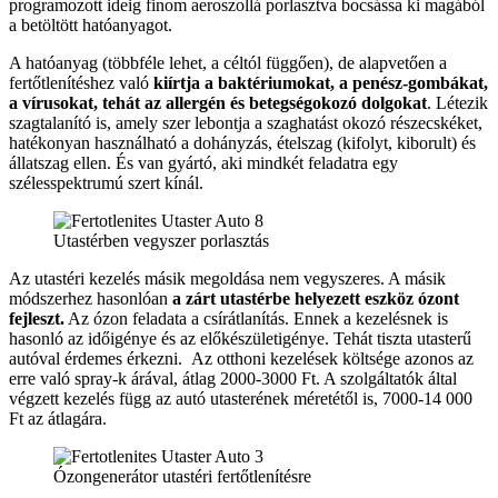
programozott ideig finom aeroszollá porlasztva bocsássa ki magából
a betöltött hatóanyagot.
A hatóanyag (többféle lehet, a céltól függően), de alapvetően a
fertőtlenítéshez való
kiírtja a baktériumokat, a penész-gombákat,
a vírusokat, tehát az allergén és betegségokozó dolgokat
. Létezik
szagtalanító is, amely szer lebontja a szaghatást okozó részecskéket,
hatékonyan használható a dohányzás, ételszag (kifolyt, kiborult) és
állatszag ellen. És van gyártó, aki mindkét feladatra egy
szélesspektrumú szert kínál.
Utastérben vegyszer porlasztás
Az utastéri kezelés másik megoldása nem vegyszeres. A másik
módszerhez hasonlóan
a zárt utastérbe helyezett eszköz ózont
fejleszt.
Az ózon feladata a csírátlanítás. Ennek a kezelésnek is
hasonló az időigénye és az előkészületigénye. Tehát tiszta utasterű
autóval érdemes érkezni. Az otthoni kezelések költsége azonos az
erre való spray-k árával, átlag 2000-3000 Ft. A szolgáltatók által
végzett kezelés függ az autó utasterének méretétől is, 7000-14 000
Ft az átlagára.
Ózongenerátor utastéri fertőtlenítésre