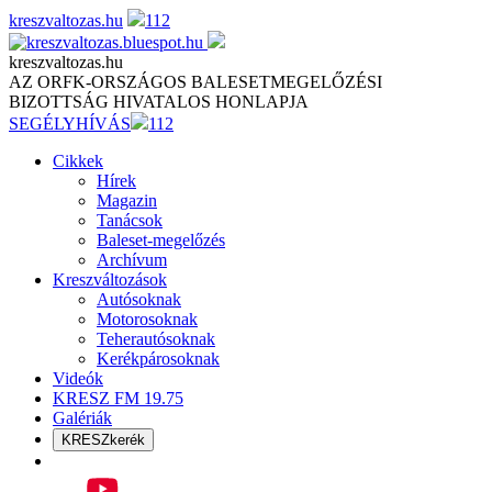
Skip
kreszvaltozas.hu
112
to
content
kreszvaltozas.hu
AZ ORFK-ORSZÁGOS BALESETMEGELŐZÉSI
BIZOTTSÁG HIVATALOS HONLAPJA
SEGÉLYHÍVÁS
112
Cikkek
Hírek
Magazin
Tanácsok
Baleset-megelőzés
Archívum
Kreszváltozások
Autósoknak
Motorosoknak
Teherautósoknak
Kerékpárosoknak
Videók
KRESZ FM 19.75
Galériák
KRESZkerék