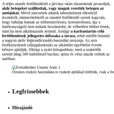
A teljes utastér fertőtlenítését a járvány okán olyanoknak javasoljuk,
akik betegeket szállítottak, vagy maguk vezették betegen az
autójukat.
Mivel nincsenek adatok laboratóriumi ellenőrző
tesztekről, mintavételekről az utastéri fertőtlenítő szerek kapcsán,
hogy miképp hatnak az influenzavírusra, koronavírusra, így a
hatékonyságról nem tudunk beszámolni, de vélhetően többet érnek,
mint ha nem alkalmazunk semmit. Amúgy
a karbantartás célú
fertőtlenítések jellegzetes időszaka a tavasz,
tehát mielőtt beindul
a nagyon aktív légkondícionáló-használat szezonja. Az arra
érzékenyeknek (allargiásoknak) az atkaírtást egyébként évente
kétszer ajánlják, főképp a nyári hónapokban, mert a szakértők
szerint átlag 500 különböző bacilus, spóra és vírus utazik velünk az
autóban.
Ózonos eszköz használata is csukott ajtókkal történik, csak a fo
Legfrissebbek
Hírajánló