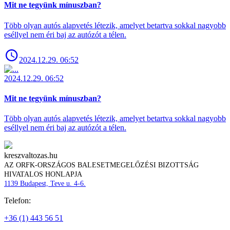
Mit ne tegyünk mínuszban?
Több olyan autós alapvetés létezik, amelyet betartva sokkal nagyobb
eséllyel nem éri baj az autózót a télen.
2024.12.29. 06:52
2024.12.29. 06:52
Mit ne tegyünk mínuszban?
Több olyan autós alapvetés létezik, amelyet betartva sokkal nagyobb
eséllyel nem éri baj az autózót a télen.
kreszvaltozas.hu
AZ ORFK-ORSZÁGOS BALESETMEGELŐZÉSI BIZOTTSÁG
HIVATALOS HONLAPJA
1139 Budapest, Teve u. 4-6.
Telefon:
+36 (1) 443 56 51