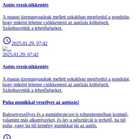
Autós rezsicsökkentés
A magas üzemanyagárak mellett sokakban megfordul a gondolat,
hogy miként lehetne csökkenteni az autózás költségeit.
Számbavettük a lehetőségeket.
2025.01.29. 07:42
2025.01.29. 07:42
Autós rezsicsökkentés
A magas üzemanyagárak mellett sokakban megfordul a gondolat,
hogy miként lehetne csökkenteni az autózás költségeit.
Számbavettük a lehetőségeket.
Puha gumikkal veszélyes az autózás!
Balesetveszélyes és a gumiabroncsot is rohamtempóban koptató,
valamint más alkatrészeket, és így a pénztárcát is terhelő, ha túl
puha, vagy ha túl kemény gumikkal jár az autós.