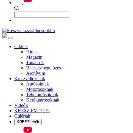
Cikkek
Hírek
Magazin
Tanácsok
Baleset-megelőzés
Archívum
Kreszváltozások
Autósoknak
Motorosoknak
Teherautósoknak
Kerékpárosoknak
Videók
KRESZ FM 19.75
Galériák
KRESZkerék