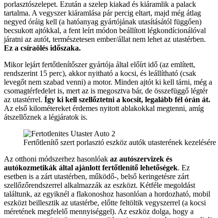
porlasztószelepet. Ezután a szelep kiakad és kiáramlik a palack
tartalma. A vegyszer kiáramlása pár percig eltart, majd még átlag
negyed óráig kell (a hatóanyag gyártójának utasításától függően)
becsukott ajtókkal, a fent leírt módon beállított légkondícionálóval
járatni az autót, természetesen ember/állat nem lehet az utastérben.
Ez a csíraölés időszaka.
Mikor lejárt fertőtlenítőszer gyártója által előírt idő (az említett,
rendszerint 15 perc), akkor nyitható a kocsi, és leállítható (csak
levegőt nem szabad venni) a motor. Minden ajtót ki kell tárni, még a
csomagtérfedelet is, mert az is megosztva bár, de összefüggő légtér
az utastérrel.
Így ki kell szellőztetni a kocsit, legalább fél órán át.
Az első kilométereket érdemes nyitott ablakokkal megtenni, amíg
átszellőznek a légjáratok is.
Fertőtlenítő szert porlasztó eszköz autók utasterének kezelésére
Az otthoni módszerhez hasonlóak
az autószervizek és
autókozmetikák által ajánlott fertőtlenítő lehetőségek
. Ez
esetben is a zárt utastérben, működő-, belső keringetésre zárt
szellőzőrendszerrel alkalmazzák az eszközt. Kétféle megoldást
találtunk, az egyiknél a flakonoshoz hasonlóan a hordozható, mobil
eszközt beillesztik az utastérbe, előtte feltöltik vegyszerrel (a kocsi
méretének megfelelő mennyiséggel). Az eszköz dolga, hogy a