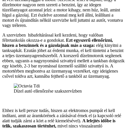
dízelmotor nagyon nem szereti a benzint, így az idegen
tüzelőanyagot azonnal jelzi: a motor kihagy, nem húz, leáll, amint
hígul a gázolaj. Ezt észlelve azonnal meg kell állni, leállítani a
motort és újraindítás nélkül szervizbe kell juttatni az autót, vontatva
vagy tréleren.
A szervizben hibafeltárással kell kezdeni, hogy valóban
félretankolás okozza-e a gondokat.
Ezt egyszerű ellenőrizni,
hiszen a benzinnek és a gázolajnak más a szaga:
elég kinyitni a
tanksapkát. Ezután jöhet az érdemi munka, el kell tüntetni a benzint
a teljes üzemanyagrendszerből. A korszerű dízelmotorok segítenek
ebben, ugyanis a nagynyomású szivattyú mellett a tankban dolgozik
egy kisebb, 2-3 bar nyomással üzemelő szállító szivattyú is. A
motortérben megbontva az üzemanyag vezetéket, egy ideiglenes
csővel toldva azt, kannába fejthető a tankból az üzemanyag.
Dízel autó ellenőrzése szakszervízben
Ehhez is kell persze tudás, hiszen az elektromos pumpát el kell
indítani, amit az áramkörének a zárásával érnek el (a kapcsoló relé
alatt tudják zárni a kört a relé kiemelésével).
A lefejtés időbe is
telik, szakaszosan történhet,
mivel nincs visszaáramló