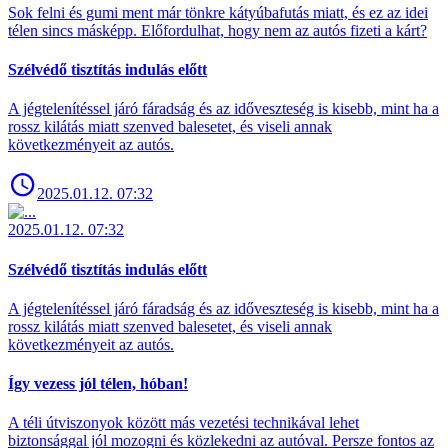
Sok felni és gumi ment már tönkre kátyúbafutás miatt, és ez az idei
télen sincs másképp. Előfordulhat, hogy nem az autós fizeti a kárt?
Szélvédő tisztítás indulás előtt
A jégtelenítéssel járó fáradság és az időveszteség is kisebb, mint ha a
rossz kilátás miatt szenved balesetet, és viseli annak
következményeit az autós.
2025.01.12. 07:32
2025.01.12. 07:32
Szélvédő tisztítás indulás előtt
A jégtelenítéssel járó fáradság és az időveszteség is kisebb, mint ha a
rossz kilátás miatt szenved balesetet, és viseli annak
következményeit az autós.
Így vezess jól télen, hóban!
A téli útviszonyok között más vezetési technikával lehet
biztonsággal jól mozogni és közlekedni az autóval. Persze fontos az