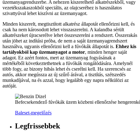
üzemanyagrendszerbe. A nehezen kiszerelhető alkatrészekből, vagy
vezetékszakaszokból speciális, az olajcseréhez is használatos
szivattyúval lehet kiszívni az üzemanyagot.
Minden kiszerelt, megtisztított alkatrész állapotát ellenőrizni kell, és
csak ha nem károsodott lehet visszaszerelni. A kalandba sérült
alkatrészeket újracserélve lehet összeszerelni a rendszert. Összerakás
után jöhet az indítási próba, de nem a saját üzemanyagrendszert
használva, ugyanis ellenőrizni kell a fúvókák állapotát is.
Ehhez kis
tartályokból kap üzemanyagot a motor
, minden henger saját
adagot. Ez azért fontos, mert az üzemanyag fogyásának a
mértékéből következtethetnek a fúvókák rongálódására. Amelynél
több fogy, az bizony hibás lehet és cserélni kell. Ha szerencsés az
autós, akkor megússza az új szűrő árával, a tisztítás, szétszedés
munkadíjával, na és azzal, hogy legalább egy napra nélkülözi az
autóját.
Befecsekendező fúvókák üzem közbeni ellenőrzése hengerenként
Baleset-megelőzés
Legfrissebbek