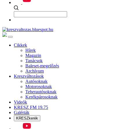
Cikkek
Hírek
Magazin
Tanácsok
Baleset-megelőzés
Archívum
Kreszváltozások
Autósoknak
Motorosoknak
Teherautósoknak
Kerékpárosoknak
Videók
KRESZ FM 19.75
Galériák
KRESZkerék