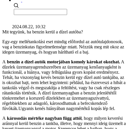
2024.08.22, 10:32
Mit tegyünk, ha benzin kerül a dízel autóba?
Egy-egy mellétankolási eset mindig előfordul az autótulajdonosok,
vag a benzinkutas figyelmetlensége miatt. Nézzük meg mit okoz az
idegen üzemanyag, és hogyan hárítható el a baj.
A
benzin a dízel autók motorjában komoly károkat okozhat.
A
dízelek üzemanyagrendszerében az üzemanyag kenőanyagként is
funkcionál, a hiánya, vagy felhígulása gyors kopást eredményez.
Tehát, ha viszonylag kevés benzin kerül egy dízel autó tankjába, az
is okozhat bajt, nem lehet legyinteni: például, ha észreveszi a hibát a
tankolás végző és megszakítja a feltöltést, vagy ha csak részleges
rátankolás történik.
A dízel üzemanyagban a benzin jelenlététől
tönkremehet a korszerű dízelekben az üzemanyagszivattyú,
régebbiekben az adagoló, károsodhatnak a befecskendező
fúvókák.Ugyanis kenés hiányában nagymértékű kopás lép fel.
A
károsodás mértéke nagyban függ attól
, hogy milyen keverési
aránnyal kerül benzin a tankba, illetve, hogy mennyi ideig üzemelt a
kevert üzemanyaggal a motor. Szerencse lehet a bajban, hogy a