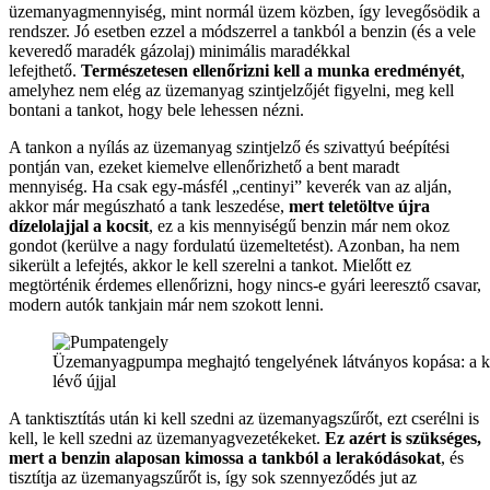
üzemanyagmennyiség, mint normál üzem közben, így levegősödik a
rendszer.
Jó esetben ezzel a módszerrel a tankból a benzin (és a vele
keveredő maradék gázolaj) minimális maradékkal
lefejthető.
Természetesen ellenőrizni kell a munka eredményét
,
amelyhez nem elég az üzemanyag szintjelzőjét figyelni, meg kell
bontani a tankot, hogy bele lehessen nézni.
A tankon a nyílás az üzemanyag szintjelző és szivattyú beépítési
pontján van, ezeket kiemelve ellenőrizhető a bent maradt
mennyiség. Ha csak egy-másfél „centinyi” keverék van az alján,
akkor már megúszható a tank leszedése,
mert teletöltve újra
dízelolajjal a kocsit
, ez a kis mennyiségű benzin már nem okoz
gondot (kerülve a nagy fordulatú üzemeltetést). Azonban, ha nem
sikerült a lefejtés, akkor le kell szerelni a tankot. Mielőtt ez
megtörténik
érdemes ellenőrizni, hogy nincs-e gyári leeresztő csavar,
modern autók tankjain már nem szokott lenni.
Üzemanyagpumpa meghajtó tengelyének látványos kopása: a kéz
lévő újjal
A tanktisztítás után ki kell szedni az üzemanyagszűrőt, ezt cserélni is
kell, le kell szedni az üzemanyagvezetékeket.
Ez azért is szükséges,
mert a benzin alaposan kimossa a tankból a lerakódásokat
, és
tisztítja az üzemanyagszűrőt is, így sok szennyeződés jut az