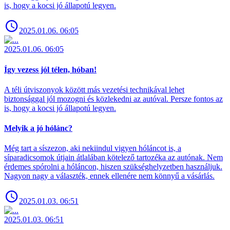
is, hogy a kocsi jó állapotú legyen.
2025.01.06. 06:05
2025.01.06. 06:05
Így vezess jól télen, hóban!
A téli útviszonyok között más vezetési technikával lehet
biztonsággal jól mozogni és közlekedni az autóval. Persze fontos az
is, hogy a kocsi jó állapotú legyen.
Melyik a jó hólánc?
Még tart a síszezon, aki nekiindul vigyen hóláncot is, a
síparadicsomok útjain átlalában kötelező tartozéka az autónak. Nem
érdemes spórolni a hóláncon, hiszen szükséghelyzetben használjuk.
Nagyon nagy a választék, ennek ellenére nem könnyű a vásárlás.
2025.01.03. 06:51
2025.01.03. 06:51