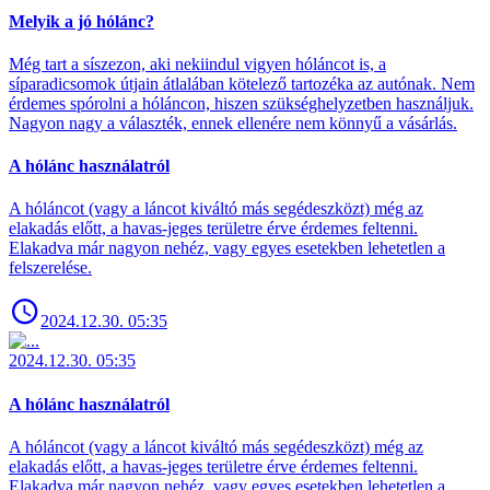
Melyik a jó hólánc?
Még tart a síszezon, aki nekiindul vigyen hóláncot is, a
síparadicsomok útjain átlalában kötelező tartozéka az autónak. Nem
érdemes spórolni a hóláncon, hiszen szükséghelyzetben használjuk.
Nagyon nagy a választék, ennek ellenére nem könnyű a vásárlás.
A hólánc használatról
A hóláncot (vagy a láncot kiváltó más segédeszközt) még az
elakadás előtt, a havas-jeges területre érve érdemes feltenni.
Elakadva már nagyon nehéz, vagy egyes esetekben lehetetlen a
felszerelése.
2024.12.30. 05:35
2024.12.30. 05:35
A hólánc használatról
A hóláncot (vagy a láncot kiváltó más segédeszközt) még az
elakadás előtt, a havas-jeges területre érve érdemes feltenni.
Elakadva már nagyon nehéz, vagy egyes esetekben lehetetlen a