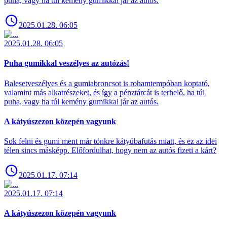
puha, vagy ha túl kemény gumikkal jár az autós.
2025.01.28. 06:05
2025.01.28. 06:05
Puha gumikkal veszélyes az autózás!
Balesetveszélyes és a gumiabroncsot is rohamtempóban koptató,
valamint más alkatrészeket, és így a pénztárcát is terhelő, ha túl
puha, vagy ha túl kemény gumikkal jár az autós.
A kátyúszezon közepén vagyunk
Sok felni és gumi ment már tönkre kátyúbafutás miatt, és ez az idei
télen sincs másképp. Előfordulhat, hogy nem az autós fizeti a kárt?
2025.01.17. 07:14
2025.01.17. 07:14
A kátyúszezon közepén vagyunk