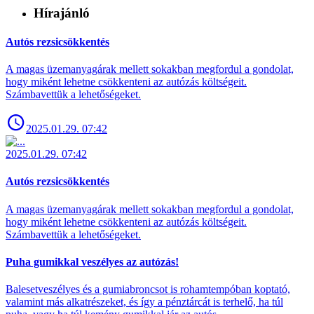
Hírajánló
Autós rezsicsökkentés
A magas üzemanyagárak mellett sokakban megfordul a gondolat,
hogy miként lehetne csökkenteni az autózás költségeit.
Számbavettük a lehetőségeket.
2025.01.29. 07:42
2025.01.29. 07:42
Autós rezsicsökkentés
A magas üzemanyagárak mellett sokakban megfordul a gondolat,
hogy miként lehetne csökkenteni az autózás költségeit.
Számbavettük a lehetőségeket.
Puha gumikkal veszélyes az autózás!
Balesetveszélyes és a gumiabroncsot is rohamtempóban koptató,
valamint más alkatrészeket, és így a pénztárcát is terhelő, ha túl