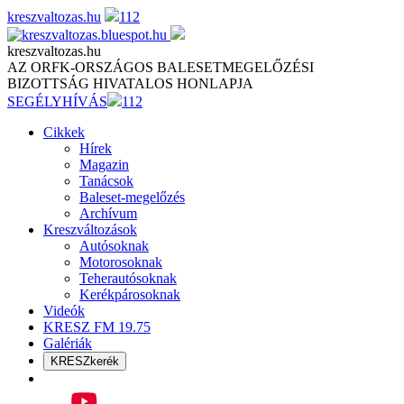
Skip
kreszvaltozas.hu
112
to
content
kreszvaltozas.hu
AZ ORFK-ORSZÁGOS BALESETMEGELŐZÉSI
BIZOTTSÁG HIVATALOS HONLAPJA
SEGÉLYHÍVÁS
112
Cikkek
Hírek
Magazin
Tanácsok
Baleset-megelőzés
Archívum
Kreszváltozások
Autósoknak
Motorosoknak
Teherautósoknak
Kerékpárosoknak
Videók
KRESZ FM 19.75
Galériák
KRESZkerék