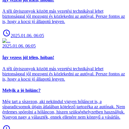
A téli útviszonyok között más vezetési technikával lehet
biztonsággal jól mozogni és közlekedni az autóval. Persze fontos az
is, hogy a kocsi jó állapotú legyen.
2025.01.06. 06:05
2025.01.06. 06:05
Így vezess jól télen, hóban!
A téli útviszonyok között más vezetési technikával lehet
biztonsággal jól mozogni és közlekedni az autóval. Persze fontos az
is, hogy a kocsi jó állapotú legyen.
Melyik a jó hólánc?
Még tart a síszezon, aki nekiindul vigyen hóláncot is, a
síparadicsomok útjain átlalában kötelező tartozéka az autónak. Nem
érdemes spórolni a hóláncon, hiszen szükséghelyzetben használjuk.
Nagyon nagy a választék, ennek ellenére nem könnyű a vásárlás.