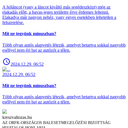
A hóláncot (vagy a láncot kiváltó más segédeszközt) még az
elakadás előtt, a havas-jeges területre érve érdemes feltenni.
Elakadva már nagyon nehéz, vagy egyes esetekben lehetetlen a
felszerelése.
Mit ne tegyünk mínuszban?
Több olyan autós alapvetés létezik, amelyet betartva sokkal nagyobb
eséllyel nem éri baj az autózót a télen.
2024.12.29. 06:52
2024.12.29. 06:52
Mit ne tegyünk mínuszban?
Több olyan autós alapvetés létezik, amelyet betartva sokkal nagyobb
eséllyel nem éri baj az autózót a télen.
kreszvaltozas.hu
AZ ORFK-ORSZÁGOS BALESETMEGELŐZÉSI BIZOTTSÁG
HIVATALOS HONLAPJA