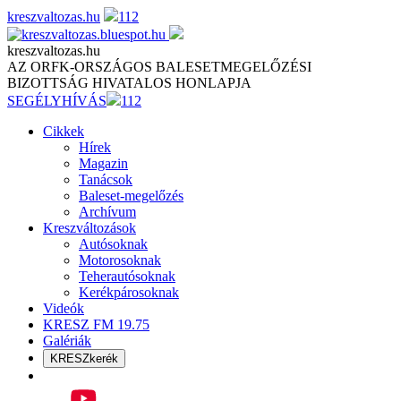
Skip
kreszvaltozas.hu
112
to
content
kreszvaltozas.hu
AZ ORFK-ORSZÁGOS BALESETMEGELŐZÉSI
BIZOTTSÁG HIVATALOS HONLAPJA
SEGÉLYHÍVÁS
112
Cikkek
Hírek
Magazin
Tanácsok
Baleset-megelőzés
Archívum
Kreszváltozások
Autósoknak
Motorosoknak
Teherautósoknak
Kerékpárosoknak
Videók
KRESZ FM 19.75
Galériák
KRESZkerék