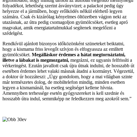
legfontosabb, hogy mindig tartson az autóban elegendő mennyiségű
folyadékot, lehetőség szerint ásványvizet; a palackot pedig úgy
helyezze el a járműben, hogy erőlködés nélkül elérhető legyen
számára. Csak és kizárólag kényelmes öltözetben vágjon neki az
utazásnak, az útra pedig csomagoljon gyümölcsöket, esetleg apró
magvakat, amik energiatartalmukkal segítenek megelőzni a
szédelgést.
Rendkívül ajánlott bizonyos időközönként szüneteket beiktatni,
hogy a kismama friss levegőt szívjon és elfogyassza az említett
gyümölcsöket.
Megálláskor érdemes a hátat megtornáztatni,
illetve a lábakat is megmozgatni,
megrázni, ez ugyanis felfrissíti a
vérkeringést. Ezután javallott csak újra útnak indulni, de hosszabb út
esetében érdemes lehet valaki másnak átadni a kormányt. Végezetül,
a doktor úr hozzáteszi: „Úgy gondolom, hogy a mai világban szinte
már természetes dolog, de mobiltelefon mindig, minden esetben
legyen a kismamánál, ha esetleg segítséget kellene hívnia.
Amennyiben terhessége esetén gyógyszereket is kell szednie és
hosszabb útra indul, semmiképp ne feledkezzen meg azokról sem.”