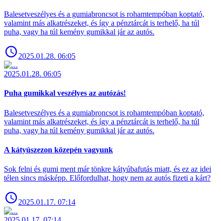
Balesetveszélyes és a gumiabroncsot is rohamtempóban koptató,
valamint más alkatrészeket, és így a pénztárcát is terhelő, ha túl
puha, vagy ha túl kemény gumikkal jár az autós.
2025.01.28. 06:05
2025.01.28. 06:05
Puha gumikkal veszélyes az autózás!
Balesetveszélyes és a gumiabroncsot is rohamtempóban koptató,
valamint más alkatrészeket, és így a pénztárcát is terhelő, ha túl
puha, vagy ha túl kemény gumikkal jár az autós.
A kátyúszezon közepén vagyunk
Sok felni és gumi ment már tönkre kátyúbafutás miatt, és ez az idei
télen sincs másképp. Előfordulhat, hogy nem az autós fizeti a kárt?
2025.01.17. 07:14
2025.01.17. 07:14