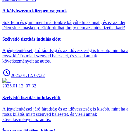
A kátyúszezon közepén vagyunk
Sok felni és gumi ment már tönkre kátyúbafutás miatt, és ez az idei
télen sincs másképp. Előfordulhat, hogy nem az autós fizeti a kárt?
Szélvédő tisztítás indulás előtt
A jégtelenítéssel járó fáradság és az időveszteség is kisebb, mint ha a
rossz kilátás miatt szenved balesetet, és viseli annak
következményeit az autós.
2025.01.12. 07:32
2025.01.12. 07:32
Szélvédő tisztítás indulás előtt
A jégtelenítéssel járó fáradság és az időveszteség is kisebb, mint ha a
rossz kilátás miatt szenved balesetet, és viseli annak
következményeit az autós.
Így vezess jól télen, hóban!