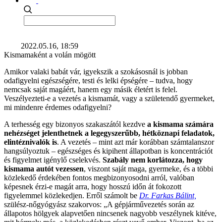
2022.05.16, 18:59
Kismamaként a volán mögött
Amikor valaki babát vár, igyekszik a szokásosnál is jobban
odafigyelni egészségére, testi és lelki épségére – tudva, hogy
nemcsak saját magáért, hanem egy másik életért is felel.
Veszélyezteti-e a vezetés a kismamát, vagy a születendő gyermeket,
mi mindenre érdemes odafigyelni?
A terhesség egy bizonyos szakaszától kezdve
a kismama számára
nehézséget jelenthetnek a legegyszerűbb, hétköznapi feladatok,
elintéznivalók is
. A vezetés – mint azt már korábban számtalanszor
hangsúlyoztuk – egészséges és kipihent állapotban is koncentrációt
és figyelmet igénylő cselekvés.
Szabály nem korlátozza, hogy
kismama autót vezessen
, viszont saját maga, gyermeke, és a többi
közlekedő érdekében fontos megbizonyosodni arról, valóban
képesnek érzi-e magát arra, hogy hosszú időn át fokozott
figyelemmel közlekedjen. Erről számolt be
Dr. Farkas Bálint,
szülész-nőgyógyász szakorvos: „A gépjárművezetés során az
állapotos hölgyek alapvetően nincsenek nagyobb veszélynek kitéve,