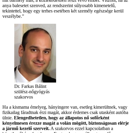
mit bármely más, a közlekedésben részt vevő ember. Viszont, ha az
anya balesetet szenved, az rendszerint súlyosabb kimenetelű,
tekintettel, hogy egy terhes esetében két személy egészsége kerül
veszélybe.”
Dr. Farkas Bálint
szülész-nőgyógyás
szakorvos
Ha a kismama émelyeg, hányingere van, esetleg kimerültnek, vagy
fizikailag fáradtnak érzi magát, akkor érdemes csak utasként autóba
ülnie.
Elengedhetetlen, hogy az állapotos nő sofőrként
kényelmesen érezze magát a volán mögött, biztonságosan elérje
a jármű kezelő szerveit.
A szakorvos ezzel kapcsolatban a