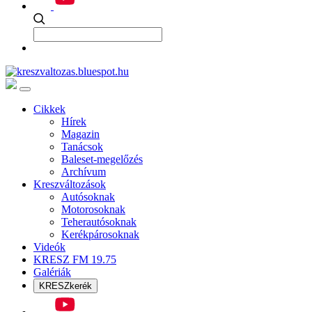
Cikkek
Hírek
Magazin
Tanácsok
Baleset-megelőzés
Archívum
Kreszváltozások
Autósoknak
Motorosoknak
Teherautósoknak
Kerékpárosoknak
Videók
KRESZ FM 19.75
Galériák
KRESZkerék