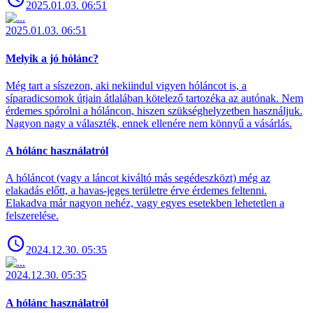
2025.01.03. 06:51
2025.01.03. 06:51
Melyik a jó hólánc?
Még tart a síszezon, aki nekiindul vigyen hóláncot is, a
síparadicsomok útjain átlalában kötelező tartozéka az autónak. Nem
érdemes spórolni a hóláncon, hiszen szükséghelyzetben használjuk.
Nagyon nagy a választék, ennek ellenére nem könnyű a vásárlás.
A hólánc használatról
A hóláncot (vagy a láncot kiváltó más segédeszközt) még az
elakadás előtt, a havas-jeges területre érve érdemes feltenni.
Elakadva már nagyon nehéz, vagy egyes esetekben lehetetlen a
felszerelése.
2024.12.30. 05:35
2024.12.30. 05:35
A hólánc használatról