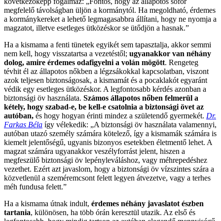
következőképp fogalmaz: „Fontos, hogy az állapotos sofőr
megfelelő távolságban üljön a kormánytól. Ha megoldható, érdemes
a kormánykereket a lehető legmagasabbra állítani, hogy ne nyomja a
magzatot, illetve esetleges ütközéskor se ütődjön a hasnak.”
Ha a kismama a fenti tünetek egyikét sem tapasztalja, akkor semmi
nem kell, hogy visszatartsa a vezetéstől;
ugyanakkor van néhány
dolog, amire érdemes odafigyelni a volán mögött
. Rengeteg
tévhit él az állapotos nőkben a légzsákokkal kapcsolatban, viszont
azok teljesen biztonságosak, a kismamát és a pocaklakót egyaránt
védik egy esetleges ütközéskor. A legfontosabb kérdés azonban a
biztonsági öv használata.
Számos állapotos nőben felmerül a
kétely, hogy szabad-e, be kell-e csatolnia a biztonsági övet az
autóban,
és hogy hogyan érinti mindez a születendő gyermekét.
Dr.
Farkas Béla
így vélekedik: „A biztonsági öv használata valamennyi,
autóban utazó személy számára kötelező, így a kismamák számára is
kiemelt jelentőségű, ugyanis bizonyos esetekben életmentő lehet. A
magzat számára ugyanakkor veszélyforrást jelent, hiszen a
megfeszülő biztonsági öv lepényleváláshoz, vagy méhrepedéshez
vezethet. Ezért azt javaslom, hogy a biztonsági öv vízszintes szára a
közvetlenül a szeméremcsont felett legyen átvezetve, vagy a terhes
méh fundusa felett.”
Ha a kismama útnak indult,
érdemes néhány javaslatot észben
tartania
, különösen, ha több órán keresztül utazik. Az első és