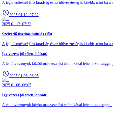
A jégtelenítéssel járó fáradság és az időveszteség is kisebb, mint ha a
2025.01.12. 07:32
2025.01.12. 07:32
Szélvédő tisztítás indulás előtt
A jégtelenítéssel járó fáradság és az időveszteség is kisebb, mint ha a
Így vezess jól télen, hóban!
A téli útviszonyok között más vezetési technikával lehet biztonsággal 
2025.01.06. 06:05
2025.01.06. 06:05
Így vezess jól télen, hóban!
A téli útviszonyok között más vezetési technikával lehet biztonsággal 