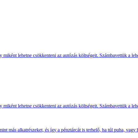
miként lehetne csökkenteni az autózás költségeit. Számbavettük a leh
miként lehetne csökkenteni az autózás költségeit. Számbavettük a leh
t más alkatrészeket, és így a pénztárcát is terhelő, ha túl puha, vagy 