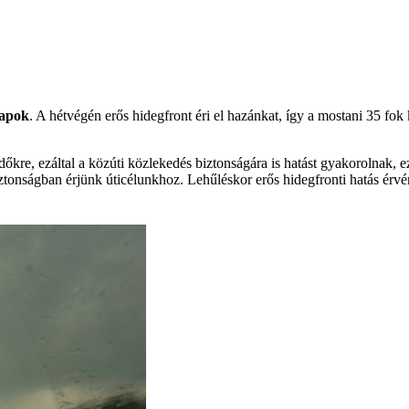
napok
. A hétvégén erős hidegfront éri el hazánkat, így a mostani 35 fo
őkre, ezáltal a közúti közlekedés biztonságára is hatást gyakorolnak, 
tonságban érjünk úticélunkhoz. Lehűléskor erős hidegfronti hatás érvé