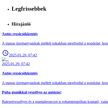
Legfrissebbek
Hírajánló
Autós rezsicsökkentés
A magas üzemanyagárak mellett sokakban megfordul a gondolat, hogy 
2025.01.29. 07:42
2025.01.29. 07:42
Autós rezsicsökkentés
A magas üzemanyagárak mellett sokakban megfordul a gondolat, hogy 
Puha gumikkal veszélyes az autózás!
Balesetveszélyes és a gumiabroncsot is rohamtempóban koptató, valamin