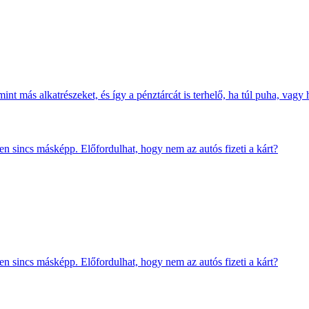
t más alkatrészeket, és így a pénztárcát is terhelő, ha túl puha, vagy 
len sincs másképp. Előfordulhat, hogy nem az autós fizeti a kárt?
len sincs másképp. Előfordulhat, hogy nem az autós fizeti a kárt?