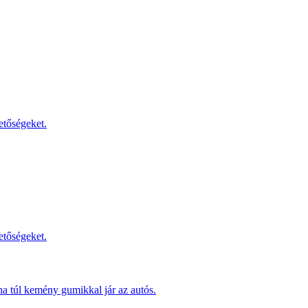
etőségeket.
etőségeket.
ha túl kemény gumikkal jár az autós.