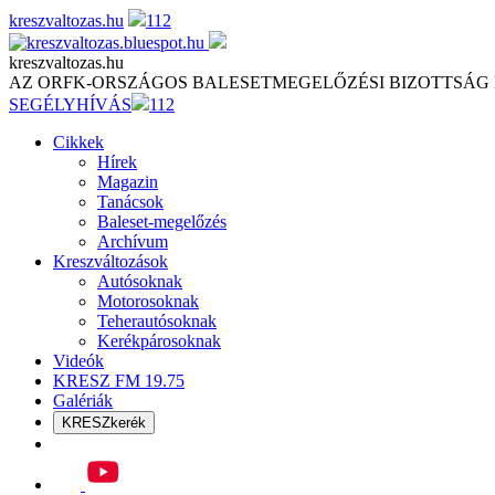
Skip
kreszvaltozas.hu
112
to
content
kreszvaltozas.hu
AZ ORFK-ORSZÁGOS BALESETMEGELŐZÉSI BIZOTTSÁG
SEGÉLYHÍVÁS
112
Cikkek
Hírek
Magazin
Tanácsok
Baleset-megelőzés
Archívum
Kreszváltozások
Autósoknak
Motorosoknak
Teherautósoknak
Kerékpárosoknak
Videók
KRESZ FM 19.75
Galériák
KRESZkerék