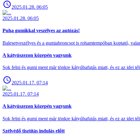
2025.01.28. 06:05
2025.01.28. 06:05
Puha gumikkal veszélyes az autózás!
Balesetveszélyes és a gumiabroncsot is rohamtempóban koptató, valamin
A kátyúszezon közepén vagyunk
Sok felni és gumi ment már tönkre kátyúbafutás miatt, és ez az idei té
2025.01.17. 07:14
2025.01.17. 07:14
A kátyúszezon közepén vagyunk
Sok felni és gumi ment már tönkre kátyúbafutás miatt, és ez az idei té
Szélvédő tisztítás indulás előtt