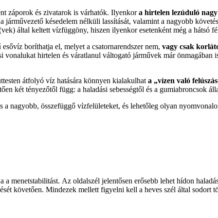
nt záporok és zivatarok is várhatók. Ilyenkor
a hirtelen lezúduló na
 a járművezető késedelem nélküli lassítását, valamint a nagyobb követés
vek) által keltett vízfüggöny, hiszen ilyenkor esetenként még a hátsó f
 esővíz boríthatja el, melyet a csatornarendszer nem,
vagy csak korláto
i vonalukat hirtelen és váratlanul váltogató járművek már önmagában is v
úttesten átfolyó víz hatására könnyen kialakulhat
a „vízen való felúszá
ően két tényezőtől függ: a haladási sebességtől és a gumiabroncsok álla
at és a nagyobb, összefüggő vízfelületeket, és lehetőleg olyan nyomvonal
ja a menetstabilitást. Az oldalszél jelentősen erősebb lehet hídon halad
sét követően. Mindezek mellett figyelni kell a heves szél által sodort t