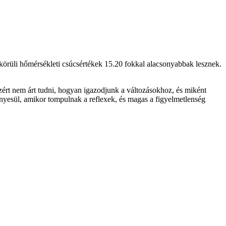
k körüli hőmérsékleti csúcsértékek 15.20 fokkal alacsonyabbak lesznek.
ezért nem árt tudni, hogyan igazodjunk a változásokhoz, és miként
nyesül, amikor tompulnak a reflexek, és magas a figyelmetlenség