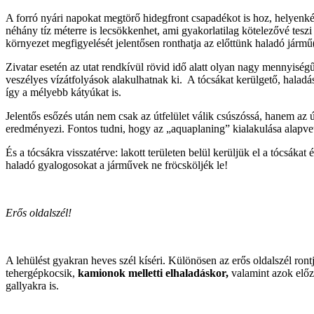
A forró nyári napokat megtörő hidegfront csapadékot is hoz, helyenké
néhány tíz méterre is lecsökkenhet, ami gyakorlatilag kötelezővé teszi
környezet megfigyelését jelentősen ronthatja az előttünk haladó jármű(
Zivatar esetén az utat rendkívül rövid idő alatt olyan nagy mennyiségű
veszélyes vízátfolyások alakulhatnak ki. A tócsákat kerülgető, haladás
így a mélyebb kátyúkat is.
Jelentős esőzés után nem csak az útfelület válik csúszóssá, hanem az 
eredményezi. Fontos tudni, hogy az „aquaplaning” kialakulása alapvet
És a tócsákra visszatérve: lakott területen belül kerüljük el a tócsák
haladó gyalogosokat a járművek ne fröcsköljék le!
Erős oldalszél!
A lehülést gyakran heves szél kíséri. Különösen az erős oldalszél ront
tehergépkocsik,
kamionok melletti elhaladáskor,
valamint azok előzé
gallyakra is.