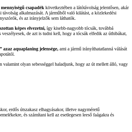
gy mennyiségű csapadék
következtében a látótávolság jelentősen, akár
i távolság alkalmazását. A járműből való kilátást, a közlekedési
ényszórók, és az irányjelzők sem láthatók.
zottan képes elvezetni,
így kisebb-nagyobb tócsák, továbbá
eszélyesek, de azt is tudni kell, hogy a tócsák elfedik az úthibákat,
s” azaz aquaplaning jelensége,
ami a jármű irányíthatatlanná válását
potától.
on valamint olyan sebességgel haladjunk, hogy az út mellett álló, vagy
áskor, erdős útszakasz elhagyásakor, illetve nagyméretű
örmelékekre, és számítani kell az esetlegesen leeső faágakra és