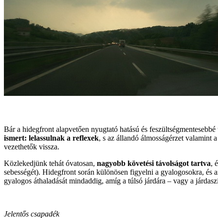
Bár a hidegfront alapvetően nyugtató hatású és feszültségmentesebbé
ismert: lelassulnak a reflexek
, s az állandó álmosságérzet valamint 
vezethetők vissza.
Közlekedjünk tehát óvatosan,
nagyobb követési távolságot tartva
, 
sebességét). Hidegfront során különösen figyelni a gyalogosokra, és ami
gyalogos áthaladását mindaddig, amíg a túlsó járdára – vagy a járdaszi
Jelentős csapadék