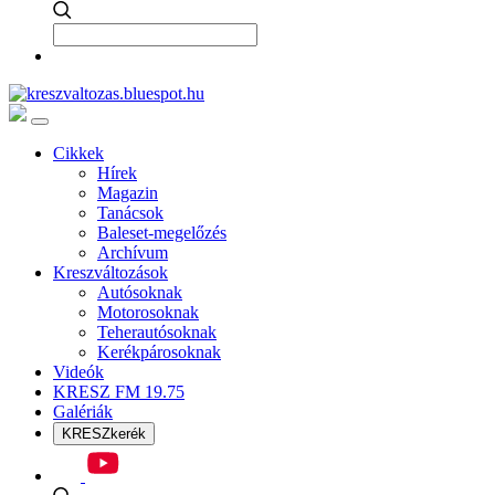
Cikkek
Hírek
Magazin
Tanácsok
Baleset-megelőzés
Archívum
Kreszváltozások
Autósoknak
Motorosoknak
Teherautósoknak
Kerékpárosoknak
Videók
KRESZ FM 19.75
Galériák
KRESZkerék