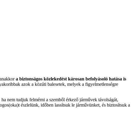
gyanakkor
a biztonságos közlekedést károsan befolyásoló hatása is
gyakoribbak azok a közúti balesetek, melyek a figyelmetlenségre
, ha nem tudjuk felmérni a szemből érkező járművek távolságát,
ogos(oka)t észlelünk, időben lassítsuk le járművünket, és biztosítsuk a