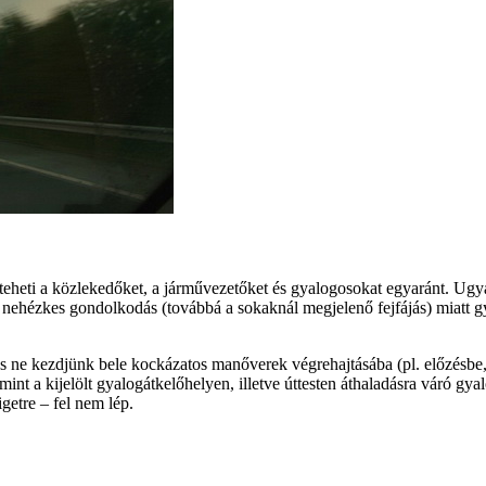
 teheti a közlekedőket, a járművezetőket és gyalogosokat egyaránt. U
a nehézkes gondolkodás (továbbá a sokaknál megjelenő fejfájás) miatt 
és ne kezdjünk bele kockázatos manőverek végrehajtásába (pl. előzésbe
nt a kijelölt gyalogátkelőhelyen, illetve úttesten áthaladásra váró gyal
getre – fel nem lép.