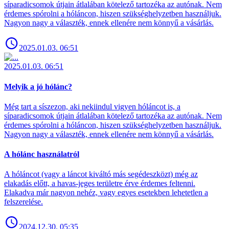
síparadicsomok útjain átlalában kötelező tartozéka az autónak. Nem
érdemes spórolni a hóláncon, hiszen szükséghelyzetben használjuk.
Nagyon nagy a választék, ennek ellenére nem könnyű a vásárlás.
2025.01.03. 06:51
2025.01.03. 06:51
Melyik a jó hólánc?
Még tart a síszezon, aki nekiindul vigyen hóláncot is, a
síparadicsomok útjain átlalában kötelező tartozéka az autónak. Nem
érdemes spórolni a hóláncon, hiszen szükséghelyzetben használjuk.
Nagyon nagy a választék, ennek ellenére nem könnyű a vásárlás.
A hólánc használatról
A hóláncot (vagy a láncot kiváltó más segédeszközt) még az
elakadás előtt, a havas-jeges területre érve érdemes feltenni.
Elakadva már nagyon nehéz, vagy egyes esetekben lehetetlen a
felszerelése.
2024.12.30. 05:35