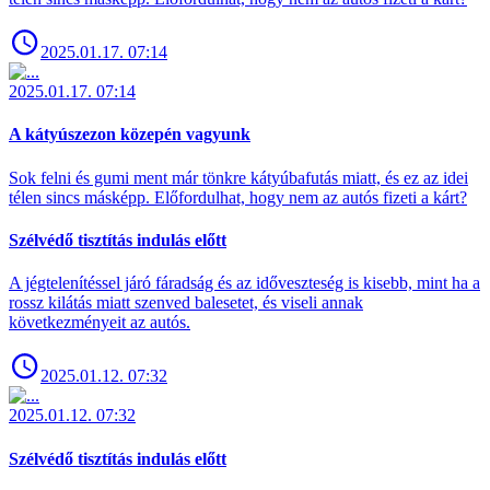
2025.01.17. 07:14
2025.01.17. 07:14
A kátyúszezon közepén vagyunk
Sok felni és gumi ment már tönkre kátyúbafutás miatt, és ez az idei
télen sincs másképp. Előfordulhat, hogy nem az autós fizeti a kárt?
Szélvédő tisztítás indulás előtt
A jégtelenítéssel járó fáradság és az időveszteség is kisebb, mint ha a
rossz kilátás miatt szenved balesetet, és viseli annak
következményeit az autós.
2025.01.12. 07:32
2025.01.12. 07:32
Szélvédő tisztítás indulás előtt