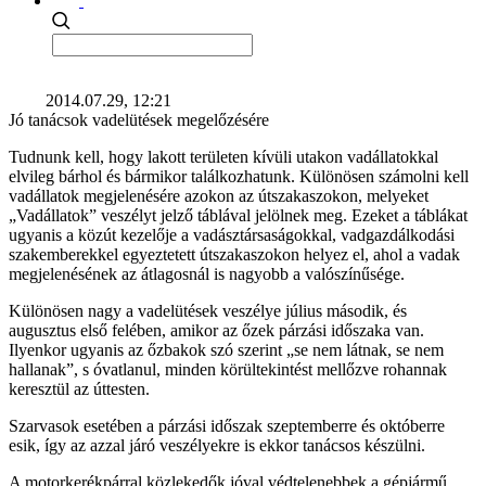
2014.07.29, 12:21
Jó tanácsok vadelütések megelőzésére
Tudnunk kell, hogy lakott területen kívüli utakon vadállatokkal
elvileg bárhol és bármikor találkozhatunk. Különösen számolni kell
vadállatok megjelenésére azokon az útszakaszokon, melyeket
„Vadállatok” veszélyt jelző táblával jelölnek meg. Ezeket a táblákat
ugyanis a közút kezelője a vadásztársaságokkal, vadgazdálkodási
szakemberekkel egyeztetett útszakaszokon helyez el, ahol a vadak
megjelenésének az átlagosnál is nagyobb a valószínűsége.
Különösen nagy a vadelütések veszélye július második, és
augusztus első felében, amikor az őzek párzási időszaka van.
Ilyenkor ugyanis az őzbakok szó szerint „se nem látnak, se nem
hallanak”, s óvatlanul, minden körültekintést mellőzve rohannak
keresztül az úttesten.
Szarvasok esetében a párzási időszak szeptemberre és októberre
esik, így az azzal járó veszélyekre is ekkor tanácsos készülni.
A motorkerékpárral közlekedők jóval védtelenebbek a gépjármű