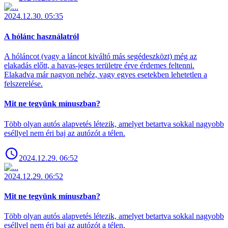
2024.12.30. 05:35
A hólánc használatról
A hóláncot (vagy a láncot kiváltó más segédeszközt) még az
elakadás előtt, a havas-jeges területre érve érdemes feltenni.
Elakadva már nagyon nehéz, vagy egyes esetekben lehetetlen a
felszerelése.
Mit ne tegyünk mínuszban?
Több olyan autós alapvetés létezik, amelyet betartva sokkal nagyobb
eséllyel nem éri baj az autózót a télen.
2024.12.29. 06:52
2024.12.29. 06:52
Mit ne tegyünk mínuszban?
Több olyan autós alapvetés létezik, amelyet betartva sokkal nagyobb
eséllyel nem éri baj az autózót a télen.