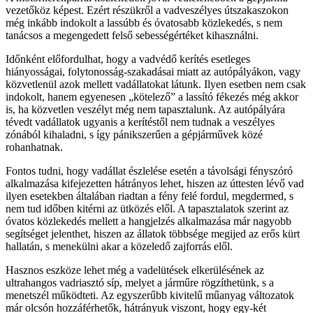
vezetőköz képest. Ezért részükről a vadveszélyes útszakaszokon
még inkább indokolt a lassúbb és óvatosabb közlekedés, s nem
tanácsos a megengedett felső sebességértéket kihasználni.
Időnként előfordulhat, hogy a vadvédő kerítés esetleges
hiányosságai, folytonosság-szakadásai miatt az autópályákon, vagy
közvetlenül azok mellett vadállatokat látunk. Ilyen esetben nem csak
indokolt, hanem egyenesen „kötelező” a lassító fékezés még akkor
is, ha közvetlen veszélyt még nem tapasztalunk. Az autópályára
tévedt vadállatok ugyanis a kerítéstől nem tudnak a veszélyes
zónából kihaladni, s így pánikszerűen a gépjárművek közé
rohanhatnak.
Fontos tudni, hogy vadállat észlelése esetén a távolsági fényszóró
alkalmazása kifejezetten hátrányos lehet, hiszen az úttesten lévő vad
ilyen esetekben általában riadtan a fény felé fordul, megdermed, s
nem tud időben kitérni az ütközés elől. A tapasztalatok szerint az
óvatos közlekedés mellett a hangjelzés alkalmazása már nagyobb
segítséget jelenthet, hiszen az állatok többsége megijed az erős kürt
hallatán, s menekülni akar a közeledő zajforrás elől.
Hasznos eszköze lehet még a vadelütések elkerülésének az
ultrahangos vadriasztó síp, melyet a járműre rögzíthetünk, s a
menetszél működteti. Az egyszerűbb kivitelű műanyag változatok
már olcsón hozzáférhetők, hátrányuk viszont, hogy egy-két