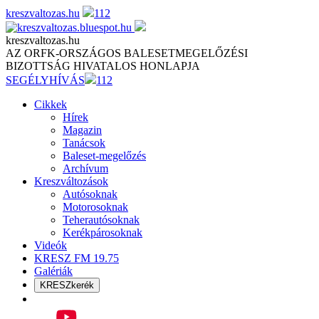
Skip
kreszvaltozas.hu
112
to
content
kreszvaltozas.hu
AZ ORFK-ORSZÁGOS BALESETMEGELŐZÉSI
BIZOTTSÁG HIVATALOS HONLAPJA
SEGÉLYHÍVÁS
112
Cikkek
Hírek
Magazin
Tanácsok
Baleset-megelőzés
Archívum
Kreszváltozások
Autósoknak
Motorosoknak
Teherautósoknak
Kerékpárosoknak
Videók
KRESZ FM 19.75
Galériák
KRESZkerék