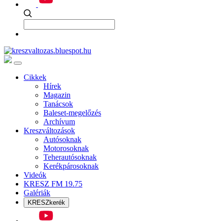
Cikkek
Hírek
Magazin
Tanácsok
Baleset-megelőzés
Archívum
Kreszváltozások
Autósoknak
Motorosoknak
Teherautósoknak
Kerékpárosoknak
Videók
KRESZ FM 19.75
Galériák
KRESZkerék