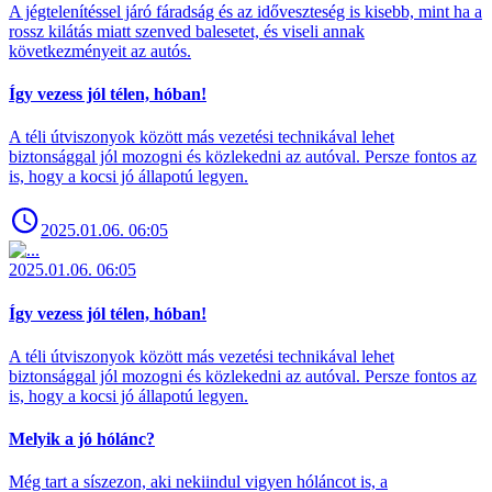
A jégtelenítéssel járó fáradság és az időveszteség is kisebb, mint ha a
rossz kilátás miatt szenved balesetet, és viseli annak
következményeit az autós.
Így vezess jól télen, hóban!
A téli útviszonyok között más vezetési technikával lehet
biztonsággal jól mozogni és közlekedni az autóval. Persze fontos az
is, hogy a kocsi jó állapotú legyen.
2025.01.06. 06:05
2025.01.06. 06:05
Így vezess jól télen, hóban!
A téli útviszonyok között más vezetési technikával lehet
biztonsággal jól mozogni és közlekedni az autóval. Persze fontos az
is, hogy a kocsi jó állapotú legyen.
Melyik a jó hólánc?
Még tart a síszezon, aki nekiindul vigyen hóláncot is, a