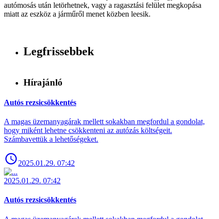
autómosás után letörhetnek, vagy a ragasztási felület megkopása
miatt az eszköz a járműről menet közben leesik.
Legfrissebbek
Hírajánló
Autós rezsicsökkentés
A magas üzemanyagárak mellett sokakban megfordul a gondolat,
hogy miként lehetne csökkenteni az autózás költségeit.
Számbavettük a lehetőségeket.
2025.01.29. 07:42
2025.01.29. 07:42
Autós rezsicsökkentés