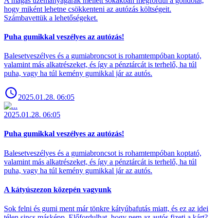
A magas üzemanyagárak mellett sokakban megfordul a gondolat,
hogy miként lehetne csökkenteni az autózás költségeit.
Számbavettük a lehetőségeket.
Puha gumikkal veszélyes az autózás!
Balesetveszélyes és a gumiabroncsot is rohamtempóban koptató,
valamint más alkatrészeket, és így a pénztárcát is terhelő, ha túl
puha, vagy ha túl kemény gumikkal jár az autós.
2025.01.28. 06:05
2025.01.28. 06:05
Puha gumikkal veszélyes az autózás!
Balesetveszélyes és a gumiabroncsot is rohamtempóban koptató,
valamint más alkatrészeket, és így a pénztárcát is terhelő, ha túl
puha, vagy ha túl kemény gumikkal jár az autós.
A kátyúszezon közepén vagyunk
Sok felni és gumi ment már tönkre kátyúbafutás miatt, és ez az idei
télen sincs másképp. Előfordulhat, hogy nem az autós fizeti a kárt?