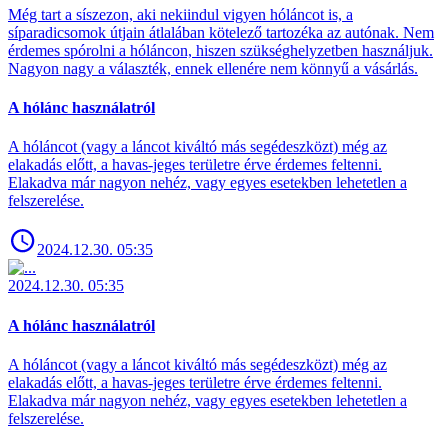
Még tart a síszezon, aki nekiindul vigyen hóláncot is, a
síparadicsomok útjain átlalában kötelező tartozéka az autónak. Nem
érdemes spórolni a hóláncon, hiszen szükséghelyzetben használjuk.
Nagyon nagy a választék, ennek ellenére nem könnyű a vásárlás.
A hólánc használatról
A hóláncot (vagy a láncot kiváltó más segédeszközt) még az
elakadás előtt, a havas-jeges területre érve érdemes feltenni.
Elakadva már nagyon nehéz, vagy egyes esetekben lehetetlen a
felszerelése.
2024.12.30. 05:35
2024.12.30. 05:35
A hólánc használatról
A hóláncot (vagy a láncot kiváltó más segédeszközt) még az
elakadás előtt, a havas-jeges területre érve érdemes feltenni.
Elakadva már nagyon nehéz, vagy egyes esetekben lehetetlen a
felszerelése.