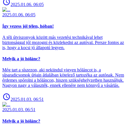
2025.01.06. 06:05
2025.01.06. 06:05
Így vezess jól télen, hóban!
A téli útviszonyok között más vezetési technikával lehet
biztonsággal jól mozogni és közlekedni az autóval. Persze fontos az
is, hogy a kocsi jó állapotú legyen.
Melyik a jó hólánc?
Még tart a síszezon, aki nekiindul vigyen hóláncot is, a
síparadicsomok útjain átlalában kötelező tartozéka az autónak. Nem
érdemes spórolni a hóláncon, hiszen szükséghelyzetben használjuk.
Nagyon nagy a választék, ennek ellenére nem könnyű a vásárlás.
2025.01.03. 06:51
2025.01.03. 06:51
Melyik a jó hólánc?