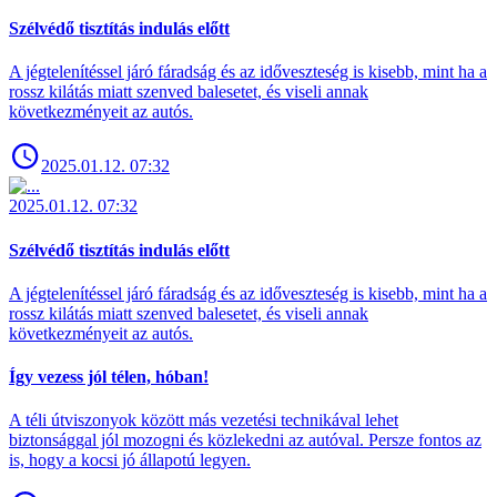
Szélvédő tisztítás indulás előtt
A jégtelenítéssel járó fáradság és az időveszteség is kisebb, mint ha a
rossz kilátás miatt szenved balesetet, és viseli annak
következményeit az autós.
2025.01.12. 07:32
2025.01.12. 07:32
Szélvédő tisztítás indulás előtt
A jégtelenítéssel járó fáradság és az időveszteség is kisebb, mint ha a
rossz kilátás miatt szenved balesetet, és viseli annak
következményeit az autós.
Így vezess jól télen, hóban!
A téli útviszonyok között más vezetési technikával lehet
biztonsággal jól mozogni és közlekedni az autóval. Persze fontos az
is, hogy a kocsi jó állapotú legyen.