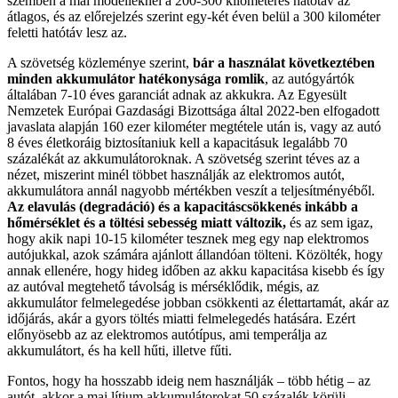
szemben a mai modelleknél a 200-300 kilométeres hatótáv az
átlagos, és az előrejelzés szerint egy-két éven belül a 300 kilométer
feletti hatótáv lesz az.
A szövetség közleménye szerint,
bár a használat következtében
minden akkumulátor hatékonysága romlik
, az autógyártók
általában 7-10 éves garanciát adnak az akkukra. Az Egyesült
Nemzetek Európai Gazdasági Bizottsága által 2022-ben elfogadott
javaslata alapján 160 ezer kilométer megtétele után is, vagy az autó
8 éves életkoráig biztosítaniuk kell a kapacitásuk legalább 70
százalékát az akkumulátoroknak. A szövetség szerint téves az a
nézet, miszerint minél többet használják az elektromos autót,
akkumulátora annál nagyobb mértékben veszít a teljesítményéből.
Az elavulás (degradáció) és a kapacitáscsökkenés inkább a
hőmérséklet és a töltési sebesség miatt változik,
és az sem igaz,
hogy akik napi 10-15 kilométer tesznek meg egy nap elektromos
autójukkal, azok számára ajánlott állandóan tölteni. Közölték, hogy
annak ellenére, hogy hideg időben az akku kapacitása kisebb és így
az autóval megtehető távolság is mérséklődik, mégis, az
akkumulátor felmelegedése jobban csökkenti az élettartamát, akár az
időjárás, akár a gyors töltés miatti felmelegedés hatására. Ezért
előnyösebb az az elektromos autótípus, ami temperálja az
akkumulátort, és ha kell hűti, illetve fűti.
Fontos, hogy ha hosszabb ideig nem használják – több hétig – az
autót, akkor a mai lítium akkumulátorokat 50 százalék körüli