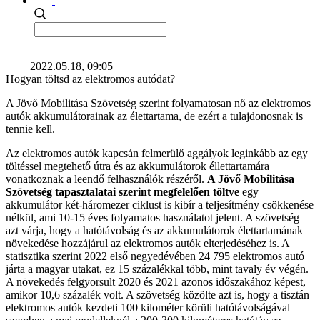
2022.05.18, 09:05
Hogyan töltsd az elektromos autódat?
A Jövő Mobilitása Szövetség szerint folyamatosan nő az elektromos
autók akkumulátorainak az élettartama, de ezért a tulajdonosnak is
tennie kell.
Az elektromos autók kapcsán felmerülő aggályok leginkább az egy
töltéssel megtehető útra és az akkumulátorok éllettartamára
vonatkoznak a leendő felhasználók részéről.
A Jövő Mobilitása
Szövetség tapasztalatai szerint megfelelően töltve
egy
akkumulátor két-háromezer ciklust is kibír a teljesítmény csökkenése
nélkül, ami 10-15 éves folyamatos használatot jelent. A szövetség
azt várja, hogy a hatótávolság és az akkumulátorok élettartamának
növekedése hozzájárul az elektromos autók elterjedéséhez is. A
statisztika szerint 2022 első negyedévében 24 795 elektromos autó
járta a magyar utakat, ez 15 százalékkal több, mint tavaly év végén.
A növekedés felgyorsult 2020 és 2021 azonos időszakához képest,
amikor 10,6 százalék volt. A szövetség közölte azt is, hogy a tisztán
elektromos autók kezdeti 100 kilométer körüli hatótávolságával