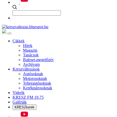
Cikkek
Hírek
Magazin
Tanácsok
Baleset-megelőzés
Archívum
Kreszváltozások
Autósoknak
Motorosoknak
Teherautósoknak
Kerékpárosoknak
Videók
KRESZ FM 19.75
Galériák
KRESZkerék