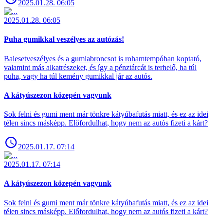
2025.01.28. 06:05
2025.01.28. 06:05
Puha gumikkal veszélyes az autózás!
Balesetveszélyes és a gumiabroncsot is rohamtempóban koptató,
valamint más alkatrészeket, és így a pénztárcát is terhelő, ha túl
puha, vagy ha túl kemény gumikkal jár az autós.
A kátyúszezon közepén vagyunk
Sok felni és gumi ment már tönkre kátyúbafutás miatt, és ez az idei
télen sincs másképp. Előfordulhat, hogy nem az autós fizeti a kárt?
2025.01.17. 07:14
2025.01.17. 07:14
A kátyúszezon közepén vagyunk
Sok felni és gumi ment már tönkre kátyúbafutás miatt, és ez az idei
télen sincs másképp. Előfordulhat, hogy nem az autós fizeti a kárt?