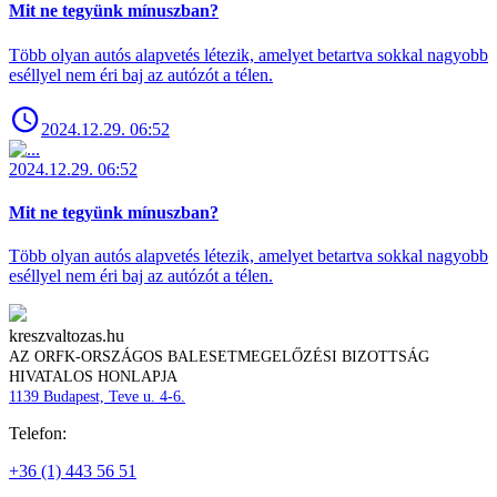
Mit ne tegyünk mínuszban?
Több olyan autós alapvetés létezik, amelyet betartva sokkal nagyobb
eséllyel nem éri baj az autózót a télen.
2024.12.29. 06:52
2024.12.29. 06:52
Mit ne tegyünk mínuszban?
Több olyan autós alapvetés létezik, amelyet betartva sokkal nagyobb
eséllyel nem éri baj az autózót a télen.
kreszvaltozas.hu
AZ ORFK-ORSZÁGOS BALESETMEGELŐZÉSI BIZOTTSÁG
HIVATALOS HONLAPJA
1139 Budapest, Teve u. 4-6.
Telefon:
+36 (1) 443 56 51