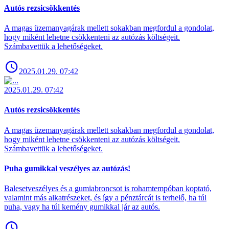
Autós rezsicsökkentés
A magas üzemanyagárak mellett sokakban megfordul a gondolat,
hogy miként lehetne csökkenteni az autózás költségeit.
Számbavettük a lehetőségeket.
2025.01.29. 07:42
2025.01.29. 07:42
Autós rezsicsökkentés
A magas üzemanyagárak mellett sokakban megfordul a gondolat,
hogy miként lehetne csökkenteni az autózás költségeit.
Számbavettük a lehetőségeket.
Puha gumikkal veszélyes az autózás!
Balesetveszélyes és a gumiabroncsot is rohamtempóban koptató,
valamint más alkatrészeket, és így a pénztárcát is terhelő, ha túl
puha, vagy ha túl kemény gumikkal jár az autós.