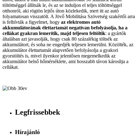
töltöttséggel állítsák le, és az se induljon el teljes töltöttséggel
otthonról, aki rögtön lejtős úton közlekedik, mert itt az autó
folyamatosan visszatölt. A Jövő Mobilitása Szövetség szakértői arra
is felhívták a figyelmet, hogy
az elektromos autó
akkumulátorának élettartamát negatívan befolyásolja, ha a
cellákat gyakran lemerítik, majd teljesen feltöltik
: a gyártók
általában azt javasolják, hogy csak 80 százalékig töltsék az
akkumulátort, és soha ne engedjék teljesen lemerülni. Közölték, az
akkumulátor élettartamát alapvetően befolyásolja a gyakori
gyorstöltés is, mivel ilyenkor jelentősen megemelkedik az
akkumulátor belső hőmérséklete, ami hosszabb távon károsítja a
cellákat.
Legfrissebbek
Hírajánló