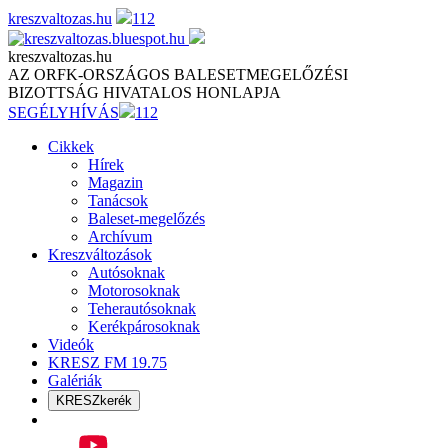
Skip
kreszvaltozas.hu
112
to
content
kreszvaltozas.hu
AZ ORFK-ORSZÁGOS BALESETMEGELŐZÉSI
BIZOTTSÁG HIVATALOS HONLAPJA
SEGÉLYHÍVÁS
112
Cikkek
Hírek
Magazin
Tanácsok
Baleset-megelőzés
Archívum
Kreszváltozások
Autósoknak
Motorosoknak
Teherautósoknak
Kerékpárosoknak
Videók
KRESZ FM 19.75
Galériák
KRESZkerék