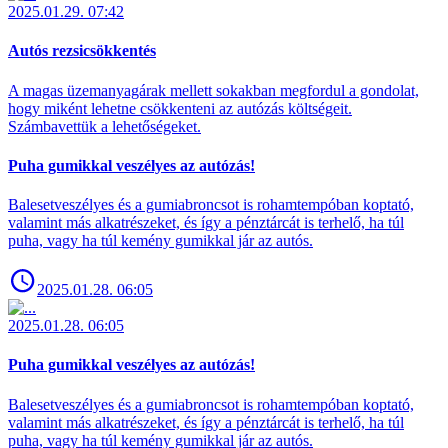
2025.01.29. 07:42
Autós rezsicsökkentés
A magas üzemanyagárak mellett sokakban megfordul a gondolat,
hogy miként lehetne csökkenteni az autózás költségeit.
Számbavettük a lehetőségeket.
Puha gumikkal veszélyes az autózás!
Balesetveszélyes és a gumiabroncsot is rohamtempóban koptató,
valamint más alkatrészeket, és így a pénztárcát is terhelő, ha túl
puha, vagy ha túl kemény gumikkal jár az autós.
2025.01.28. 06:05
2025.01.28. 06:05
Puha gumikkal veszélyes az autózás!
Balesetveszélyes és a gumiabroncsot is rohamtempóban koptató,
valamint más alkatrészeket, és így a pénztárcát is terhelő, ha túl
puha, vagy ha túl kemény gumikkal jár az autós.