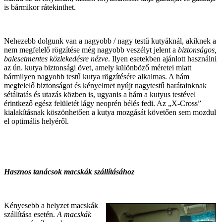
is bármikor rátekinthet.
Nehezebb dolgunk van a nagyobb / nagy testű kutyáknál, akiknek a
nem megfelelő rögzítése még nagyobb veszélyt jelent a
biztonságos,
balesetmentes közlekedésre nézve
. Ilyen esetekben ajánlott használni
az ún. kutya biztonsági övet, amely különböző méretei miatt
bármilyen nagyobb testű kutya rögzítésére alkalmas. A hám
megfelelő biztonságot és kényelmet nyújt nagytestű barátainknak
sétáltatás és utazás közben is, ugyanis a hám a kutyus testével
érintkező egész felületét lágy neoprén bélés fedi. Az „X-Cross”
kialakításnak köszönhetően a kutya mozgását követően sem mozdul
el optimális helyéről.
Hasznos tanácsok macskák szállításához
Kényesebb a helyzet macskák
szállítása esetén.
A macskák