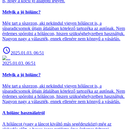
is, hogy a kocsi jó állapotú legyen.
Melyik a jó hólánc?
Még tart a síszezon, aki nekiindul vigyen hóláncot is, a
síparadicsomok útjain átlalában kötelező tartozéka az autónak. Nem
érdemes spórolni a hóláncon, hiszen szükséghelyzetben használjuk.
Nagyon nagy a választék, ennek ellenére nem könnyű a vásárlás.
2025.01.03. 06:51
2025.01.03. 06:51
Melyik a jó hólánc?
Még tart a síszezon, aki nekiindul vigyen hóláncot is, a
síparadicsomok útjain átlalában kötelező tartozéka az autónak. Nem
érdemes spórolni a hóláncon, hiszen szükséghelyzetben használjuk.
Nagyon nagy a választék, ennek ellenére nem könnyű a vásárlás.
A hólánc használatról
A hóláncot (vagy a láncot kiváltó más segédeszközt) még az