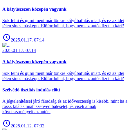
A kátyúszezon közepén vagyunk
Sok felni és gumi ment már tönkre kátyúbafutás miatt, és ez az idei
télen sincs másképp. Előfordulhat, hogy nem az autós fizeti a kárt?
2025.01.17. 07:14
2025.01.17. 07:14
A kátyúszezon közepén vagyunk
Sok felni és gumi ment már tönkre kátyúbafutás miatt, és ez az idei
télen sincs másképp. Előfordulhat, hogy nem az autós fizeti a kárt?
Szélvédő tisztítás indulás előtt
A jégtelenítéssel járó fáradság és az időveszteség is kisebb, mint ha a
rossz kilátás miatt szenved balesetet, és viseli annak
következményeit az autós.
2025.01.12. 07:32