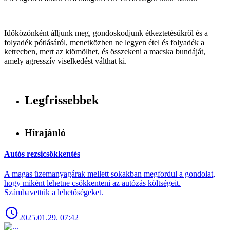
Időközönként álljunk meg, gondoskodjunk étkeztetésükről és a
folyadék pótlásáról, menetközben ne legyen étel és folyadék a
ketrecben, mert az kiömölhet, és összekeni a macska bundáját,
amely agresszív viselkedést válthat ki.
Legfrissebbek
Hírajánló
Autós rezsicsökkentés
A magas üzemanyagárak mellett sokakban megfordul a gondolat,
hogy miként lehetne csökkenteni az autózás költségeit.
Számbavettük a lehetőségeket.
2025.01.29. 07:42