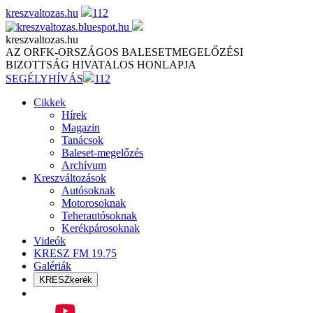
Skip
kreszvaltozas.hu
112
to
content
kreszvaltozas.hu
AZ ORFK-ORSZÁGOS BALESETMEGELŐZÉSI
BIZOTTSÁG HIVATALOS HONLAPJA
SEGÉLYHÍVÁS
112
Cikkek
Hírek
Magazin
Tanácsok
Baleset-megelőzés
Archívum
Kreszváltozások
Autósoknak
Motorosoknak
Teherautósoknak
Kerékpárosoknak
Videók
KRESZ FM 19.75
Galériák
KRESZkerék