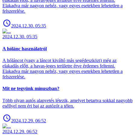
elakadás előtt, a havas-jeges területre érve érdemes feltenni.
Elakadva már nagyon nehéz, vagy egyes esetekben lehetetlen a
felszerelése.
2024.12.30. 05:35
2024.12.30. 05:35
A hólánc használatról
A hóláncot (vagy a láncot kiváltó más segédeszközt) még az
elakadás előtt, a havas-jeges területre érve érdemes feltenni.
Elakadva már nagyon nehéz, vagy egyes esetekben lehetetlen a
felszerelése.
Mit ne tegyünk mínuszban?
Több olyan autós alapvetés létezik, amelyet betartva sokkal nagyobb
eséllyel nem éri baj az autózót a télen.
2024.12.29. 06:52
2024.12.29. 06:52