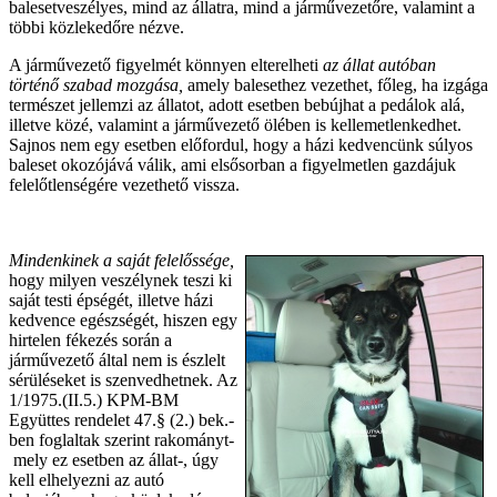
balesetveszélyes, mind az állatra, mind a járművezetőre, valamint a
többi közlekedőre nézve.
A járművezető figyelmét könnyen elterelheti
az állat autóban
történő szabad mozgása,
amely balesethez vezethet, főleg, ha izgága
természet jellemzi az állatot, adott esetben bebújhat a pedálok alá,
illetve közé, valamint a járművezető ölében is kellemetlenkedhet.
Sajnos nem egy esetben előfordul, hogy a házi kedvencünk súlyos
baleset okozójává válik, ami elsősorban a figyelmetlen gazdájuk
felelőtlenségére vezethető vissza.
Mindenkinek a saját felelőssége,
hogy milyen veszélynek teszi ki
saját testi épségét, illetve házi
kedvence egészségét, hiszen egy
hirtelen fékezés során a
járművezető által nem is észlelt
sérüléseket is szenvedhetnek. Az
1/1975.(II.5.) KPM-BM
Együttes rendelet 47.§ (2.) bek.-
ben foglaltak szerint rakományt-
mely ez esetben az állat-, úgy
kell elhelyezni az autó