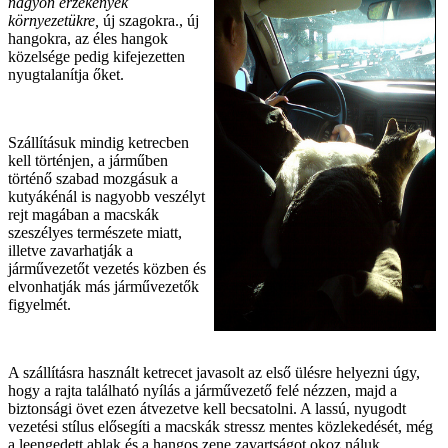
nagyon érzékenyek
környezetükre,
új szagokra., új
hangokra, az éles hangok
közelsége pedig kifejezetten
nyugtalanítja őket.
Szállításuk mindig ketrecben
kell történjen, a járműben
történő szabad mozgásuk a
kutyákénál is nagyobb veszélyt
rejt magában a macskák
szeszélyes természete miatt,
illetve zavarhatják a
járművezetőt vezetés közben és
elvonhatják más járművezetők
figyelmét.
A szállításra használt ketrecet javasolt az első ülésre helyezni úgy,
hogy a rajta található nyílás a járművezető felé nézzen, majd a
biztonsági övet ezen átvezetve kell becsatolni. A lassú, nyugodt
vezetési stílus elősegíti a macskák stressz mentes közlekedését, még
a leengedett ablak és a hangos zene zavartságot okoz náluk.