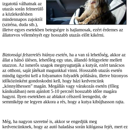
izgatottá válhatnak az
utazás során felmerülő
a közlekedésben
mindennapos zajoktól
(sziréna, duda stb.),
illetve egyes esetekben betegségre is hajlamosak, ezért érdemes az
állatorvos véleményét egy hosszabb utazás előtt kikérni.
Biztonsági felszerelés hiánya esetén
, ha a van rá lehetőség, akkor az
állat a hátsó ülésen, lehetőleg egy utas, állandó felügyelete mellett
utazzon. Az ismerős szagok megnyugtatják a kutyát, ezért tanácsos
az otthoni, saját játékait magunkkal vinni. Hosszabb utazás esetén
mindig ügyelni kell a folyamatos folyadék pótlására, illetve bizonyos
időközönként gondoskodni kell, hogy házi kedvencünk
„könnyíthessen” magán. Megállás vagy várakozás esetén (főleg
kánikulában) nem ajánlott 5-10 percnél hosszabb időre magára
hagyni. Ilyen esetekben az ablakot célszerű leengedni, de
semmiképp ne legyen akkora a rés, hogy a kutya kibújhasson rajta.
Még, ha nagyon szeretné is, akkor se engedjük meg
kedvencünknek, hogy az autó haladása során kilógassa fejét, mert ez