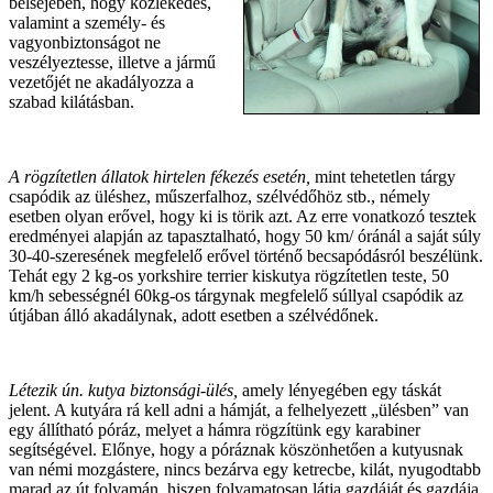
belsejében, hogy közlekedés,
valamint a személy- és
vagyonbiztonságot ne
veszélyeztesse, illetve a jármű
vezetőjét ne akadályozza a
szabad kilátásban.
A rögzítetlen állatok hirtelen fékezés esetén,
mint tehetetlen tárgy
csapódik az üléshez, műszerfalhoz, szélvédőhöz stb., némely
esetben olyan erővel, hogy ki is törik azt. Az erre vonatkozó tesztek
eredményei alapján az tapasztalható, hogy 50 km/ óránál a saját súly
30-40-szeresének megfelelő erővel történő becsapódásról beszélünk.
Tehát egy 2 kg-os yorkshire terrier kiskutya rögzítetlen teste, 50
km/h sebességnél 60kg-os tárgynak megfelelő súllyal csapódik az
útjában álló akadálynak, adott esetben a szélvédőnek.
Létezik ún. kutya biztonsági-ülés,
amely lényegében egy táskát
jelent. A kutyára rá kell adni a hámját, a felhelyezett „ülésben” van
egy állítható póráz, melyet a hámra rögzítünk egy karabiner
segítségével. Előnye, hogy a póráznak köszönhetően a kutyusnak
van némi mozgástere, nincs bezárva egy ketrecbe, kilát, nyugodtabb
marad az út folyamán, hiszen folyamatosan látja gazdáját és gazdája