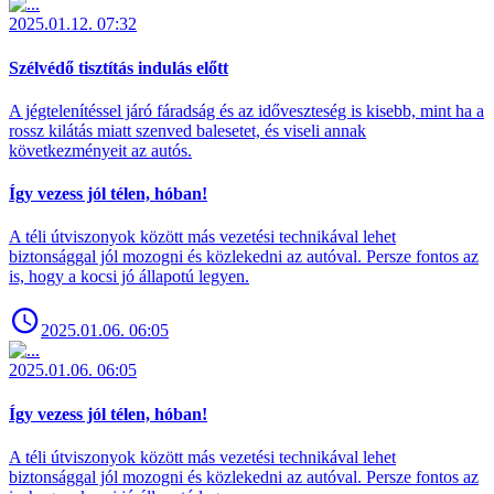
2025.01.12. 07:32
Szélvédő tisztítás indulás előtt
A jégtelenítéssel járó fáradság és az időveszteség is kisebb, mint ha a
rossz kilátás miatt szenved balesetet, és viseli annak
következményeit az autós.
Így vezess jól télen, hóban!
A téli útviszonyok között más vezetési technikával lehet
biztonsággal jól mozogni és közlekedni az autóval. Persze fontos az
is, hogy a kocsi jó állapotú legyen.
2025.01.06. 06:05
2025.01.06. 06:05
Így vezess jól télen, hóban!
A téli útviszonyok között más vezetési technikával lehet
biztonsággal jól mozogni és közlekedni az autóval. Persze fontos az