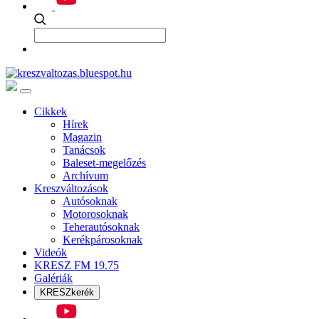
Cikkek
Hírek
Magazin
Tanácsok
Baleset-megelőzés
Archívum
Kreszváltozások
Autósoknak
Motorosoknak
Teherautósoknak
Kerékpárosoknak
Videók
KRESZ FM 19.75
Galériák
KRESZkerék