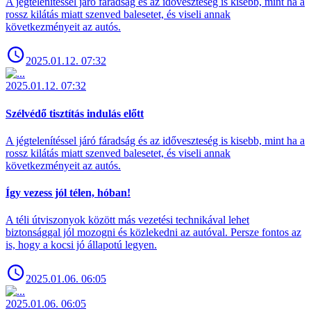
A jégtelenítéssel járó fáradság és az időveszteség is kisebb, mint ha a
rossz kilátás miatt szenved balesetet, és viseli annak
következményeit az autós.
2025.01.12. 07:32
2025.01.12. 07:32
Szélvédő tisztítás indulás előtt
A jégtelenítéssel járó fáradság és az időveszteség is kisebb, mint ha a
rossz kilátás miatt szenved balesetet, és viseli annak
következményeit az autós.
Így vezess jól télen, hóban!
A téli útviszonyok között más vezetési technikával lehet
biztonsággal jól mozogni és közlekedni az autóval. Persze fontos az
is, hogy a kocsi jó állapotú legyen.
2025.01.06. 06:05
2025.01.06. 06:05