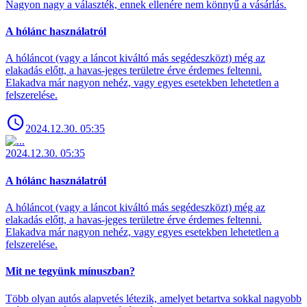
Nagyon nagy a választék, ennek ellenére nem könnyű a vásárlás.
A hólánc használatról
A hóláncot (vagy a láncot kiváltó más segédeszközt) még az
elakadás előtt, a havas-jeges területre érve érdemes feltenni.
Elakadva már nagyon nehéz, vagy egyes esetekben lehetetlen a
felszerelése.
2024.12.30. 05:35
2024.12.30. 05:35
A hólánc használatról
A hóláncot (vagy a láncot kiváltó más segédeszközt) még az
elakadás előtt, a havas-jeges területre érve érdemes feltenni.
Elakadva már nagyon nehéz, vagy egyes esetekben lehetetlen a
felszerelése.
Mit ne tegyünk mínuszban?
Több olyan autós alapvetés létezik, amelyet betartva sokkal nagyobb