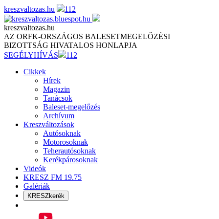
Skip
kreszvaltozas.hu
112
to
content
kreszvaltozas.hu
AZ ORFK-ORSZÁGOS BALESETMEGELŐZÉSI
BIZOTTSÁG HIVATALOS HONLAPJA
SEGÉLYHÍVÁS
112
Cikkek
Hírek
Magazin
Tanácsok
Baleset-megelőzés
Archívum
Kreszváltozások
Autósoknak
Motorosoknak
Teherautósoknak
Kerékpárosoknak
Videók
KRESZ FM 19.75
Galériák
KRESZkerék