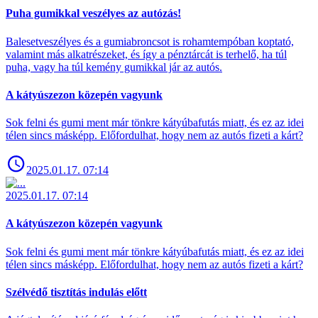
Puha gumikkal veszélyes az autózás!
Balesetveszélyes és a gumiabroncsot is rohamtempóban koptató,
valamint más alkatrészeket, és így a pénztárcát is terhelő, ha túl
puha, vagy ha túl kemény gumikkal jár az autós.
A kátyúszezon közepén vagyunk
Sok felni és gumi ment már tönkre kátyúbafutás miatt, és ez az idei
télen sincs másképp. Előfordulhat, hogy nem az autós fizeti a kárt?
2025.01.17. 07:14
2025.01.17. 07:14
A kátyúszezon közepén vagyunk
Sok felni és gumi ment már tönkre kátyúbafutás miatt, és ez az idei
télen sincs másképp. Előfordulhat, hogy nem az autós fizeti a kárt?
Szélvédő tisztítás indulás előtt