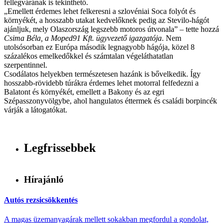
fellegvárának is tekinthető.
„Emellett érdemes lehet felkeresni a szlovéniai Soca folyót és
környékét, a hosszabb utakat kedvelőknek pedig az Stevilo-hágót
ajánljuk, mely Olaszország legszebb motoros útvonala” – tette hozzá
Csima Béla, a Moped91 Kft. ügyvezető igazgatója
. Nem
utolsósorban ez Európa második legnagyobb hágója, közel 8
százalékos emelkedőkkel és számtalan végeláthatatlan
szerpentinnel.
Csodálatos helyekben természetesen hazánk is bővelkedik. Így
hosszabb-rövidebb túrákra érdemes lehet motorral felfedezni a
Balatont és környékét, emellett a Bakony és az egri
Szépasszonyvölgybe, ahol hangulatos éttermek és családi borpincék
várják a látogatókat.
Legfrissebbek
Hírajánló
Autós rezsicsökkentés
A magas üzemanyagárak mellett sokakban megfordul a gondolat,