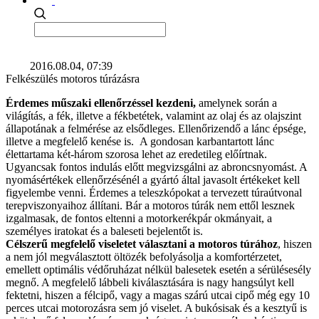
2016.08.04, 07:39
Felkészülés motoros túrázásra
Érdemes műszaki ellenőrzéssel kezdeni,
amelynek során a
világítás, a fék, illetve a fékbetétek, valamint az olaj és az olajszint
állapotának a felmérése az elsődleges. Ellenőrizendő a lánc épsége,
illetve a megfelelő kenése is. A gondosan karbantartott lánc
élettartama két-három szorosa lehet az eredetileg előírtnak.
Ugyancsak fontos indulás előtt megvizsgálni az abroncsnyomást. A
nyomásértékek ellenőrzésénél a gyártó által javasolt értékeket kell
figyelembe venni. Érdemes a teleszkópokat a tervezett túraútvonal
terepviszonyaihoz állítani. Bár a motoros túrák nem ettől lesznek
izgalmasak, de fontos eltenni a motorkerékpár okmányait, a
személyes iratokat és a baleseti bejelentőt is.
Célszerű megfelelő viseletet választani a motoros túrához
, hiszen
a nem jól megválasztott öltözék befolyásolja a komfortérzetet,
emellett optimális védőruházat nélkül balesetek esetén a sérülésesély
megnő. A megfelelő lábbeli kiválasztására is nagy hangsúlyt kell
fektetni, hiszen a félcipő, vagy a magas szárú utcai cipő még egy 10
perces utcai motorozásra sem jó viselet. A bukósisak és a kesztyű is