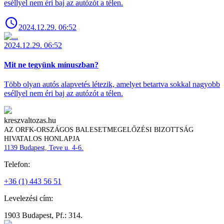
eséllyel nem éri baj az autózót a télen.
2024.12.29. 06:52
2024.12.29. 06:52
Mit ne tegyünk mínuszban?
Több olyan autós alapvetés létezik, amelyet betartva sokkal nagyobb
eséllyel nem éri baj az autózót a télen.
kreszvaltozas.hu
AZ ORFK-ORSZÁGOS BALESETMEGELŐZÉSI BIZOTTSÁG
HIVATALOS HONLAPJA
1139 Budapest, Teve u. 4-6.
Telefon:
+36 (1) 443 56 51
Levelezési cím:
1903 Budapest, Pf.: 314.