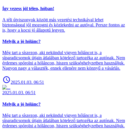
Így vezess jól télen, hóban!
A téli útviszonyok között más vezetési technikával lehet
biztonsággal jól mozogni és közlekedni az autóval. Persze fontos az
is, hogy a kocsi jó állapotú legyen.
Melyik a jó hólánc?
Még tart a síszezon, aki nekiindul vigyen hóláncot is, a
síparadicsomok útjain átlalában kötelező tartozéka az autónak. Nem
érdemes spórolni a hóláncon, hiszen szükséghelyzetben használjuk.
Nagyon nagy a választék, ennek ellenére nem könnyű a vásárlás.
2025.01.03. 06:51
2025.01.03. 06:51
Melyik a jó hólánc?
Még tart a síszezon, aki nekiindul vigyen hóláncot is, a
síparadicsomok útjain átlalában kötelező tartozéka az autónak. Nem
érdemes spórolni a hóláncon, hiszen szükséghelyzetben használjuk.