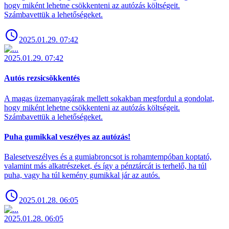
hogy miként lehetne csökkenteni az autózás költségeit.
Számbavettük a lehetőségeket.
2025.01.29. 07:42
2025.01.29. 07:42
Autós rezsicsökkentés
A magas üzemanyagárak mellett sokakban megfordul a gondolat,
hogy miként lehetne csökkenteni az autózás költségeit.
Számbavettük a lehetőségeket.
Puha gumikkal veszélyes az autózás!
Balesetveszélyes és a gumiabroncsot is rohamtempóban koptató,
valamint más alkatrészeket, és így a pénztárcát is terhelő, ha túl
puha, vagy ha túl kemény gumikkal jár az autós.
2025.01.28. 06:05
2025.01.28. 06:05