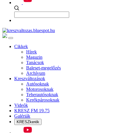
Cikkek
Hírek
Magazin
Tanácsok
Baleset-megelőzés
Archívum
Kreszváltozások
Autósoknak
Motorosoknak
Teherautósoknak
Kerékpárosoknak
Videók
KRESZ FM 19.75
Galériák
KRESZkerék