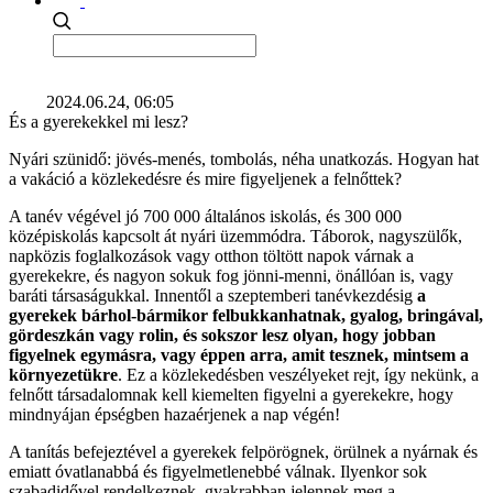
2024.06.24, 06:05
És a gyerekekkel mi lesz?
Nyári szünidő: jövés-menés, tombolás, néha unatkozás. Hogyan hat
a vakáció a közlekedésre és mire figyeljenek a felnőttek?
A tanév végével jó 700 000 általános iskolás, és 300 000
középiskolás kapcsolt át nyári üzemmódra. Táborok, nagyszülők,
napközis foglalkozások vagy otthon töltött napok várnak a
gyerekekre, és nagyon sokuk fog jönni-menni, önállóan is, vagy
baráti társaságukkal. Innentől a szeptemberi tanévkezdésig
a
gyerekek bárhol-bármikor felbukkanhatnak, gyalog, bringával,
gördeszkán vagy rolin, és sokszor lesz olyan, hogy jobban
figyelnek egymásra, vagy éppen arra, amit tesznek, mintsem a
környezetükre
. Ez a közlekedésben veszélyeket rejt, így nekünk, a
felnőtt társadalomnak kell kiemelten figyelni a gyerekekre, hogy
mindnyájan épségben hazaérjenek a nap végén!
A tanítás befejeztével a gyerekek felpörögnek, örülnek a nyárnak és
emiatt óvatlanabbá és figyelmetlenebbé válnak. Ilyenkor sok
szabadidővel rendelkeznek, gyakrabban jelennek meg a