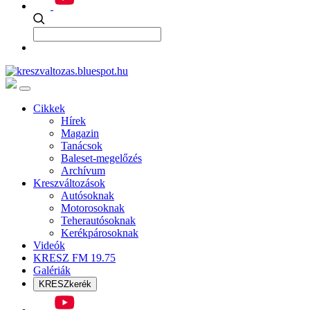
Cikkek
Hírek
Magazin
Tanácsok
Baleset-megelőzés
Archívum
Kreszváltozások
Autósoknak
Motorosoknak
Teherautósoknak
Kerékpárosoknak
Videók
KRESZ FM 19.75
Galériák
KRESZkerék