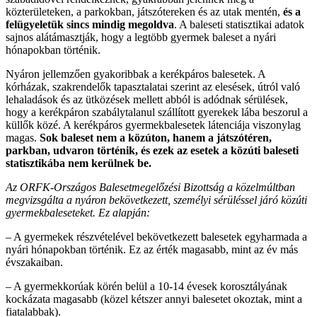
közterületeken, a parkokban, játszótereken és az utak mentén,
és a
felügyeletük sincs mindig megoldva
. A baleseti statisztikai adatok
sajnos alátámasztják, hogy a legtöbb gyermek baleset a nyári
hónapokban történik.
Nyáron jellemzően gyakoribbak a kerékpáros balesetek. A
kórházak, szakrendelők tapasztalatai szerint az elesések, útról való
lehaladások és az ütközések mellett abból is adódnak sérülések,
hogy a kerékpáron szabálytalanul szállított gyerekek lába beszorul a
küllők közé. A kerékpáros gyermekbalesetek látenciája viszonylag
magas.
Sok baleset nem a közúton, hanem a játszótéren,
parkban, udvaron történik, és ezek az esetek a közúti baleseti
statisztikába nem kerülnek be.
Az ORFK-Országos Balesetmegelőzési Bizottság a közelmúltban
megvizsgálta a nyáron bekövetkezett, személyi sérüléssel járó közúti
gyermekbaleseteket. Ez alapján:
– A gyermekek részvételével bekövetkezett balesetek egyharmada a
nyári hónapokban történik. Ez az érték magasabb, mint az év más
évszakaiban.
– A gyermekkorúak körén belül a 10-14 évesek korosztályának
kockázata magasabb (közel kétszer annyi balesetet okoztak, mint a
fiatalabbak).