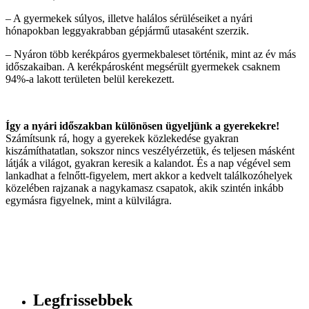
– A gyermekek súlyos, illetve halálos sérüléseiket a nyári
hónapokban leggyakrabban gépjármű utasaként szerzik.
– Nyáron több kerékpáros gyermekbaleset történik, mint az év más
időszakaiban. A kerékpárosként megsérült gyermekek csaknem
94%-a lakott területen belül kerekezett.
Így a nyári időszakban különösen ügyeljünk a gyerekekre!
Számítsunk rá, hogy a gyerekek közlekedése gyakran
kiszámíthatatlan, sokszor nincs veszélyérzetük, és teljesen másként
látják a világot, gyakran keresik a kalandot. És a nap végével sem
lankadhat a felnőtt-figyelem, mert akkor a kedvelt találkozóhelyek
közelében rajzanak a nagykamasz csapatok, akik szintén inkább
egymásra figyelnek, mint a külvilágra.
Legfrissebbek