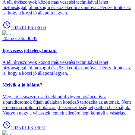
A téli útviszonyok között más vezetési technikával lehet
biztonsággal jól mozogni és közlekedni az autóval. Persze fontos az
is, hogy a kocsi jó állapotú legyen.
2025.01.06. 06:05
2025.01.06. 06:05
Így vezess jól télen, hóban!
A téli útviszonyok között más vezetési technikával lehet
biztonsággal jól mozogni és közlekedni az autóval. Persze fontos az
is, hogy a kocsi jó állapotú legyen.
Melyik a jó hólánc?
Még tart a síszezon, aki nekiindul vigyen hóláncot is, a
síparadicsomok útjain átlalában kötelező tartozéka az autónak. Nem
érdemes spórolni a hóláncon, hiszen szükséghelyzetben használjuk.
Nagyon nagy a választék, ennek ellenére nem könnyű a vásárlás.
2025.01.03. 06:51