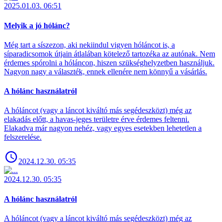
2025.01.03. 06:51
Melyik a jó hólánc?
Még tart a síszezon, aki nekiindul vigyen hóláncot is, a
síparadicsomok útjain átlalában kötelező tartozéka az autónak. Nem
érdemes spórolni a hóláncon, hiszen szükséghelyzetben használjuk.
Nagyon nagy a választék, ennek ellenére nem könnyű a vásárlás.
A hólánc használatról
A hóláncot (vagy a láncot kiváltó más segédeszközt) még az
elakadás előtt, a havas-jeges területre érve érdemes feltenni.
Elakadva már nagyon nehéz, vagy egyes esetekben lehetetlen a
felszerelése.
2024.12.30. 05:35
2024.12.30. 05:35
A hólánc használatról
A hóláncot (vagy a láncot kiváltó más segédeszközt) még az