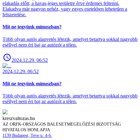
elakadás előtt, a havas-jeges területre érve érdemes feltenni.
Elakadva már nagyon nehéz, vagy egyes esetekben lehetetlen a
felszerelése.
Mit ne tegyünk mínuszban?
Több olyan autós alapvetés létezik, amelyet betartva sokkal nagyobb
eséllyel nem éri baj az autózót a télen.
2024.12.29. 06:52
2024.12.29. 06:52
Mit ne tegyünk mínuszban?
Több olyan autós alapvetés létezik, amelyet betartva sokkal nagyobb
eséllyel nem éri baj az autózót a télen.
kreszvaltozas.hu
AZ ORFK-ORSZÁGOS BALESETMEGELŐZÉSI BIZOTTSÁG
HIVATALOS HONLAPJA
1139 Budapest, Teve u. 4-6.