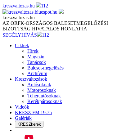
Skip
kreszvaltozas.hu
112
to
content
kreszvaltozas.hu
AZ ORFK-ORSZÁGOS BALESETMEGELŐZÉSI
BIZOTTSÁG HIVATALOS HONLAPJA
SEGÉLYHÍVÁS
112
Cikkek
Hírek
Magazin
Tanácsok
Baleset-megelőzés
Archívum
Kreszváltozások
Autósoknak
Motorosoknak
Teherautósoknak
Kerékpárosoknak
Videók
KRESZ FM 19.75
Galériák
KRESZkerék