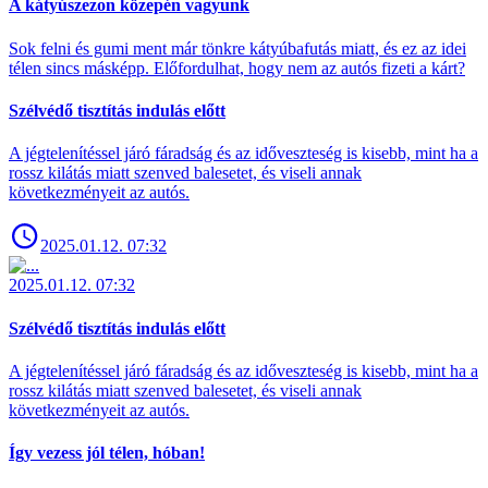
A kátyúszezon közepén vagyunk
Sok felni és gumi ment már tönkre kátyúbafutás miatt, és ez az idei
télen sincs másképp. Előfordulhat, hogy nem az autós fizeti a kárt?
Szélvédő tisztítás indulás előtt
A jégtelenítéssel járó fáradság és az időveszteség is kisebb, mint ha a
rossz kilátás miatt szenved balesetet, és viseli annak
következményeit az autós.
2025.01.12. 07:32
2025.01.12. 07:32
Szélvédő tisztítás indulás előtt
A jégtelenítéssel járó fáradság és az időveszteség is kisebb, mint ha a
rossz kilátás miatt szenved balesetet, és viseli annak
következményeit az autós.
Így vezess jól télen, hóban!