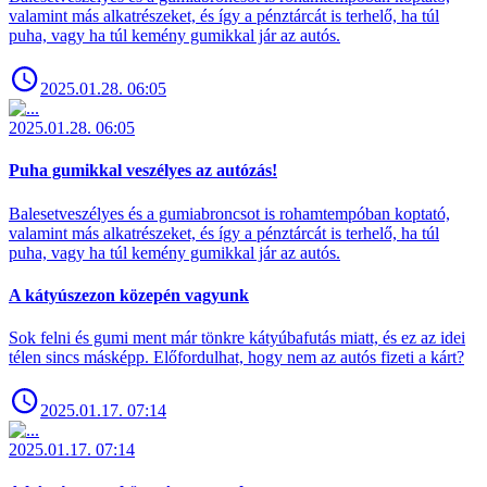
valamint más alkatrészeket, és így a pénztárcát is terhelő, ha túl
puha, vagy ha túl kemény gumikkal jár az autós.
2025.01.28. 06:05
2025.01.28. 06:05
Puha gumikkal veszélyes az autózás!
Balesetveszélyes és a gumiabroncsot is rohamtempóban koptató,
valamint más alkatrészeket, és így a pénztárcát is terhelő, ha túl
puha, vagy ha túl kemény gumikkal jár az autós.
A kátyúszezon közepén vagyunk
Sok felni és gumi ment már tönkre kátyúbafutás miatt, és ez az idei
télen sincs másképp. Előfordulhat, hogy nem az autós fizeti a kárt?
2025.01.17. 07:14
2025.01.17. 07:14