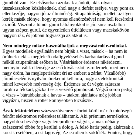
gumiból van. Ez elsősorban azoknak ajánlott, akik olyan
útszakaszokon közlekednek, ahol nagy a defekt esélye, vagy pont az
ellenkezője, nagyon jó az útminőség. Strapabírósága mellett az ilyen
kerék másik előnye, hogy nyomás ellenőrzésével nem kell fecsérelni
az időt. Viszont a tömör gumi hátrányokkal is jár: sima aszfalton
ugyan szépen gurul, de egyenletlen útfelületen vagy macskakövön
nagyon ráz, és jobban fogyasztja az akkut is.
Nem mindegy mikor használhatjuk a megvásárolt e-rolinkat.
Egyes modellek egyáltalán nem bírják a vizet, mások – ha nem is
örülnek neki – megfelelő odafigyeléssel és karbantartással gond
nélkül szuperálnak esőben is. Vásárláskor érdemes rákérdezni,
mennyire válik ellensége az eső kiválasztott e-rollernek, mert nem
nagy öröm, ha meglepetésként éri az embert a zárlat. Vízálló(bb)
jármű esetén is nyilván törekedni kell arra, hogy az elektronikát
minél kevesebb nedvesség érje. Érdemes az út végén szárazra
törölni a fékkart, gázkart és a vezérlő gombokat. Végső soron pedig
a vizes – bátrabbaknak a havas – utakon ajánlatos még jobban
vigyázni, hiszen a roller könnyebben kicsúszik.
Árak tekintetében
százszázötvenezer forint körül már jó minőségű
felnőtt elektromos rollereket találhatunk. Aki prémium termékekre,
nagyobb sebességre vagy tereprollerre vágyik, annak néhány
százezerrel többe fog kerülni a dolog. A felső határ pedig, akárcsak a
kocsik esetében, a csillagos ég. Az e-rollerek sokfélék. Fontos, hogy