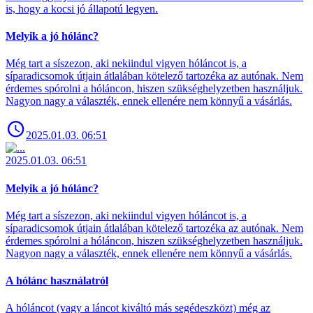
is, hogy a kocsi jó állapotú legyen.
Melyik a jó hólánc?
Még tart a síszezon, aki nekiindul vigyen hóláncot is, a
síparadicsomok útjain átlalában kötelező tartozéka az autónak. Nem
érdemes spórolni a hóláncon, hiszen szükséghelyzetben használjuk.
Nagyon nagy a választék, ennek ellenére nem könnyű a vásárlás.
2025.01.03. 06:51
2025.01.03. 06:51
Melyik a jó hólánc?
Még tart a síszezon, aki nekiindul vigyen hóláncot is, a
síparadicsomok útjain átlalában kötelező tartozéka az autónak. Nem
érdemes spórolni a hóláncon, hiszen szükséghelyzetben használjuk.
Nagyon nagy a választék, ennek ellenére nem könnyű a vásárlás.
A hólánc használatról
A hóláncot (vagy a láncot kiváltó más segédeszközt) még az