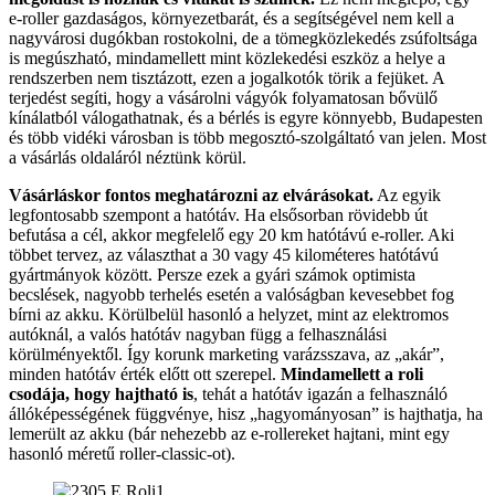
e-roller gazdaságos, környezetbarát, és a segítségével nem kell a
nagyvárosi dugókban rostokolni, de a tömegközlekedés zsúfoltsága
is megúszható, mindamellett mint közlekedési eszköz a helye a
rendszerben nem tisztázott, ezen a jogalkotók törik a fejüket. A
terjedést segíti, hogy a vásárolni vágyók folyamatosan bővülő
kínálatból válogathatnak, és a bérlés is egyre könnyebb, Budapesten
és több vidéki városban is több megosztó-szolgáltató van jelen. Most
a vásárlás oldaláról néztünk körül.
Vásárláskor fontos meghatározni az elvárásokat.
Az egyik
legfontosabb szempont a hatótáv. Ha elsősorban rövidebb út
befutása a cél, akkor megfelelő egy 20 km hatótávú e-roller. Aki
többet tervez, az választhat a 30 vagy 45 kilométeres hatótávú
gyártmányok között. Persze ezek a gyári számok optimista
becslések, nagyobb terhelés esetén a valóságban kevesebbet fog
bírni az akku. Körülbelül hasonló a helyzet, mint az elektromos
autóknál, a valós hatótáv nagyban függ a felhasználási
körülményektől. Így korunk marketing varázsszava, az „akár”,
minden hatótáv érték előtt ott szerepel.
Mindamellett a roli
csodája, hogy hajtható is
, tehát a hatótáv igazán a felhasználó
állóképességének függvénye, hisz „hagyományosan” is hajthatja, ha
lemerült az akku (bár nehezebb az e-rollereket hajtani, mint egy
hasonló méretű roller-classic-ot).