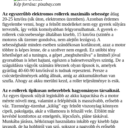
Kép forrása: pixabay.com
Az egyszerűbb elektromos rollerek maximális sebessége
átlag
20-25 km/óra (sík úton, elektromos üzemben). Azonban érdemes
figyelembe venni, hogy a felnőtt modelleket nem egy gyerek súlyára
tervezték, így velük komolyabban felgyorsulhatnak. A gyerek e-
rollerek csúcssebessége általában kisebb, 15 km/óra (szintén a
motoros sík üzemre gondolva, nem alejtőn lezúgva). A
sebességhatár minden esetben szándékosan korlátozott, azaz a motor
többre is képes lenne, de a szoftver nem engedi. Ez utóbbi tény
lehetőséget ad a tuningra, a gépet „megbuherálva” a limitnél jóval
gyorsabban is lehet hajtani, egészen a balesetveszélyes szintig. De a
száguldásra vágyók számára léteznek olyan típusok is, amelyek
gyárilag 40-60-90 km/órával is tudnak repeszteni. Persze a
csúcsteljesítmények addig állnak, amíg az akkumulátorban van
szufla. Ahogy az akku merülni kezd, a roller teljesítménye is esik.
Az e-rollerek tipikusan nehezebbek hagyományos társaiknál.
Az egyes típusok súlyát leginkább az akku kapacitása és a motor
mérete növeli meg, valamint a felépítésük is masszívabb, erősebb a
váz. Tizennégy-tizenhat „kilóig” egy felnőtt viszonylag könnyen
cipeli, pakolgatja, akár a villamosra is felszáll vele. Efölött már
kevésbé komfortos az emelgetés, lépcsőzés, pláne táskával.
Munkába járásra, hétköznapi használatra inkább egy kisebb fajta
javasolt, de ha hobbiról van szó, sokszor a nagyobb és erősebb