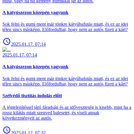
puha, vagy ha túl kemény gumikkal jár az autós.
A kátyúszezon közepén vagyunk
Sok felni és gumi ment már tönkre kátyúbafutás miatt, és ez az idei
télen sincs másképp. Előfordulhat, hogy nem az autós fizeti a kárt?
2025.01.17. 07:14
2025.01.17. 07:14
A kátyúszezon közepén vagyunk
Sok felni és gumi ment már tönkre kátyúbafutás miatt, és ez az idei
télen sincs másképp. Előfordulhat, hogy nem az autós fizeti a kárt?
Szélvédő tisztítás indulás előtt
A jégtelenítéssel járó fáradság és az időveszteség is kisebb, mint ha a
rossz kilátás miatt szenved balesetet, és viseli annak
következményeit az autós.
2025.01.12. 07:32