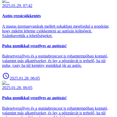
2025.01.29. 07:42
Autós rezsicsökkentés
A magas üzemanyagárak mellett sokakban megfordul a gondolat,
hogy miként lehetne csökkenteni az autózás költségeit.
Számbavettük a lehetőségeket.
Puha gumikkal veszélyes az autózás!
Balesetveszélyes és a gumiabroncsot is rohamtempóban koptató,
valamint más alkatrészeket, és így a pénztárcát is terhelő, ha túl
puha, vagy ha túl kemény gumikkal jár az autós.
2025.01.28. 06:05
2025.01.28. 06:05
Puha gumikkal veszélyes az autózás!
Balesetveszélyes és a gumiabroncsot is rohamtempóban koptató,
valamint más alkatrészeket, és így a pénztárcát is terhelő, ha túl