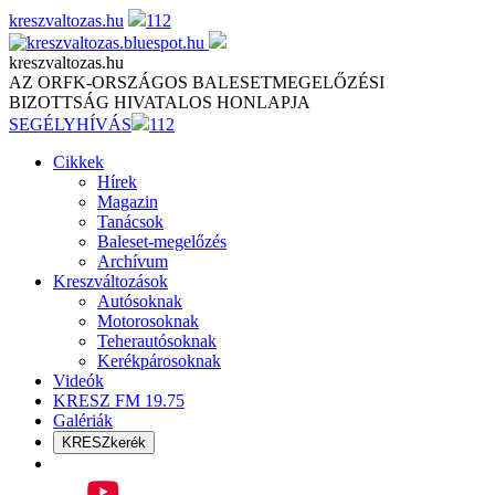
Skip
kreszvaltozas.hu
112
to
content
kreszvaltozas.hu
AZ ORFK-ORSZÁGOS BALESETMEGELŐZÉSI
BIZOTTSÁG HIVATALOS HONLAPJA
SEGÉLYHÍVÁS
112
Cikkek
Hírek
Magazin
Tanácsok
Baleset-megelőzés
Archívum
Kreszváltozások
Autósoknak
Motorosoknak
Teherautósoknak
Kerékpárosoknak
Videók
KRESZ FM 19.75
Galériák
KRESZkerék