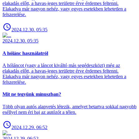
elakadás előtt, a havas-jeges területre érve érdemes feltenni.
Elakadva már nagyon nehéz, vagy egyes esetekben lehetetlen a
felszerelése.
2024.12.30. 05:35
2024.12.30. 05:35
A hólánc használatról
A hóláncot (vagy a láncot kiváltó más segédeszközt) még az
elakadás előtt, a havas-jeges területre érve érdemes feltenni.
Elakadva már nagyon nehéz, vagy egyes esetekben lehetetlen a
felszerelése.
Mit ne tegyünk mínuszban?
Több olyan autós alapvetés létezik, amelyet betartva sokkal nagyobb
eséllyel nem éri baj az autózót a télen.
2024.12.29. 06:52
2024.12.29. 06:52