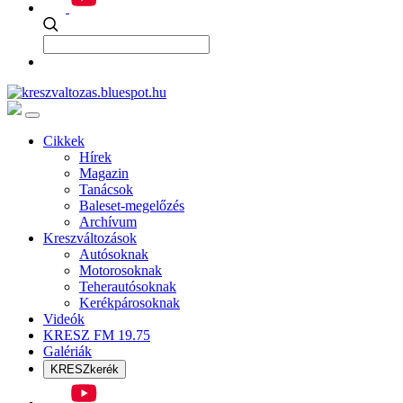
Cikkek
Hírek
Magazin
Tanácsok
Baleset-megelőzés
Archívum
Kreszváltozások
Autósoknak
Motorosoknak
Teherautósoknak
Kerékpárosoknak
Videók
KRESZ FM 19.75
Galériák
KRESZkerék