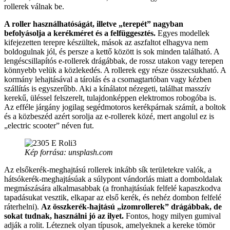
rollerek válnak be.
A roller használhatóságát, illetve „terepét” nagyban
befolyásolja a kerékméret és a felfüggesztés.
Egyes modellek
kifejezetten terepre készültek, mások az aszfaltot elhagyva nem
boldogulnak jól, és persze a kettő között is sok minden található. A
lengéscsillapítós e-rollerek drágábbak, de rossz utakon vagy terepen
könnyebb velük a közlekedés. A rollerek egy része összecsukható. A
kormány lehajtásával a tárolás és a csomagtartóban vagy kézben
szállítás is egyszerűbb. Aki a kínálatot nézegeti, találhat masszív
kerekű, üléssel felszerelt, tulajdonképpen elektromos robogóba is.
Az efféle járgány jogilag segédmotoros kerékpárnak számít, a boltok
és a közbeszéd azért sorolja az e-rollerek közé, mert angolul ez is
„electric scooter” néven fut.
Kép forrása: unsplash.com
Az elsőkerék-meghajtású rollerek inkább sík területekre valók, a
hátsókerék-meghajtásúak a súlypont vándorlás miatt a domboldalak
megmászására alkalmasabbak (a fronhajtásúak felfelé kapaszkodva
tapadásukat vesztik, elkapar az első kerék, és nehéz dombon felfelé
ráterhelni).
Az összkerék-hajtású „izomrollerek” drágábbak, de
sokat tudnak, használni jó az ilyet.
Fontos, hogy milyen gumival
adják a rolit. Léteznek olyan típusok, amelyeknek a kereke tömör