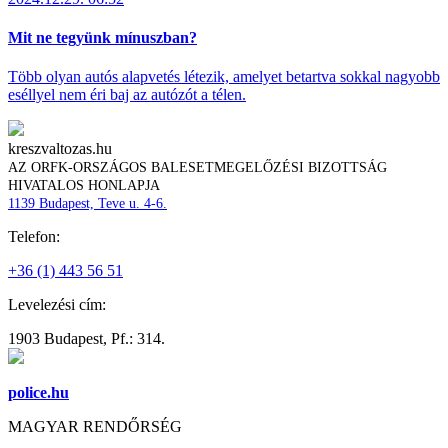
Mit ne tegyünk mínuszban?
Több olyan autós alapvetés létezik, amelyet betartva sokkal nagyobb
eséllyel nem éri baj az autózót a télen.
kreszvaltozas.hu
AZ ORFK-ORSZÁGOS BALESETMEGELŐZÉSI BIZOTTSÁG
HIVATALOS HONLAPJA
1139 Budapest, Teve u. 4-6.
Telefon:
+36 (1) 443 56 51
Levelezési cím:
1903 Budapest, Pf.: 314.
police.hu
MAGYAR RENDŐRSÉG