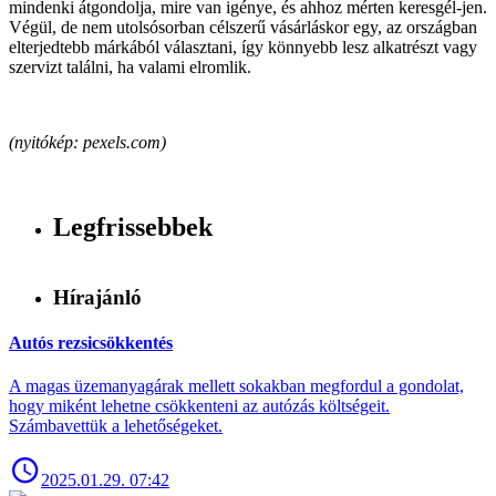
mindenki átgondolja, mire van igénye, és ahhoz mérten keresgél-jen.
Végül, de nem utolsósorban célszerű vásárláskor egy, az országban
elterjedtebb márkából választani, így könnyebb lesz alkatrészt vagy
szervizt találni, ha valami elromlik.
(nyitókép: pexels.com)
Legfrissebbek
Hírajánló
Autós rezsicsökkentés
A magas üzemanyagárak mellett sokakban megfordul a gondolat,
hogy miként lehetne csökkenteni az autózás költségeit.
Számbavettük a lehetőségeket.
2025.01.29. 07:42