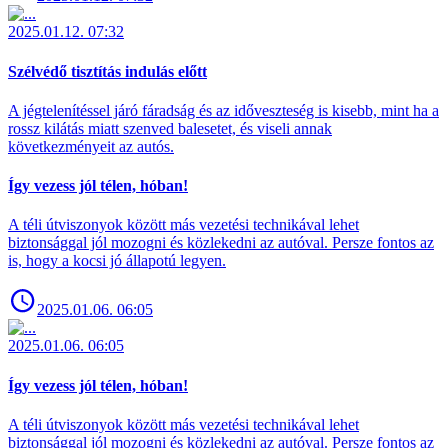
2025.01.12. 07:32
Szélvédő tisztítás indulás előtt
A jégtelenítéssel járó fáradság és az időveszteség is kisebb, mint ha a
rossz kilátás miatt szenved balesetet, és viseli annak
következményeit az autós.
Így vezess jól télen, hóban!
A téli útviszonyok között más vezetési technikával lehet
biztonsággal jól mozogni és közlekedni az autóval. Persze fontos az
is, hogy a kocsi jó állapotú legyen.
2025.01.06. 06:05
2025.01.06. 06:05
Így vezess jól télen, hóban!
A téli útviszonyok között más vezetési technikával lehet
biztonsággal jól mozogni és közlekedni az autóval. Persze fontos az