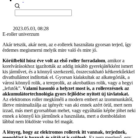
2023.05.03, 08:28
E-roller univerzum
Akár tetszik, akár nem, az e-rollerek használata gyorsan terjed, így
érdemes megismerni melyik mire való és mire jó.
Körülbelül húsz éve volt az első roller forradalom
, amikor a
korelvárásokhoz igazították az addig inkább gyerekjátékként ismert
kis járművet, és a könnyű szerkezetű, összecsukható kétkerekűekkel
divathullámot indítottak el. Gyorsan kialakultak az alkategóriák, a
városi könnyű rolik, a tereprolik, az akrobatikus rolik, vagy a hegyi
„lefutók”.
Valami hasonló a helyzet most is, a rollerezésnek az
akkumulátortechnológia gyors fejlődése nyitott új távlatokat.
Az elektromos roller megkíméli a modern embert az izommunkától,
illetve minimalizálja az igényét: van aki ennek azért örül, mert nem
izzad, más mert gyorsabban mehet, vagy egyáltalán képbe jöhet neki
ennek a könnyű kis járműnek a használata, mert a domboldalon
lábbal nem lökdöste volna fel magát.
A lényeg, hogy az elektromos rollerek itt vannak, terjednek,
megoldást is hoznak és vitákat is szülnek.
Ez nem meglepő, egy