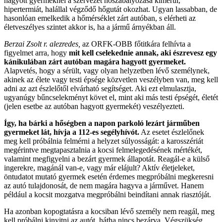
hagyott gyermeknél a szervezet hőszabályozása kimerül,
hipertermiát, halállal végződő hőgutát okozhat. Ugyan lassabban, de
hasonlóan emelkedik a hőmérséklet zárt autóban, s elérheti az
életveszélyes szintet akkor is, ha a jármű árnyékban áll.
Berzai Zsolt r. alezredes,
az ORFK-OBB főtitkára felhívta a
figyelmet arra, hogy
mit kell cselekednie annak, aki észrevesz egy
kánikulában zárt autóban magára hagyott gyermeket.
Alapvetés, hogy a sérült, vagy olyan helyzetben lévő személynek,
akinek az élete vagy testi épsége közvetlen veszélyben van, meg kell
adni az azt észlelőtől elvárható segítséget. Aki ezt elmulasztja,
ugyanúgy bűncselekményt követ el, mint aki más testi épségét, életét
(jelen esetbe az autóban hagyott gyermekét) veszélyezteti.
Így, ha bárki a hőségben a napon parkoló lezárt járműben
gyermeket lát, hívja a 112-es segélyhívót.
Az esetet észlelőnek
meg kell próbálnia felmérni a helyzet súlyosságát: a karosszériát
megérintve megtapasztalnia a kocsi felmelegedésének mértékét,
valamint megfigyelni a bezárt gyermek állapotát. Reagál-e a külső
ingerekre, magánál van-e, vagy már elájult? Aktív életjeleket,
öntudatot mutató gyermek esetén érdemes megpróbálni megkeresni
az autó tulajdonosát, de nem magára hagyva a járművet. Hanem
például a kocsit mozgatva megpróbálni beindítani annak riasztóját.
Ha azonban kopogtatásra a kocsiban lévő személy nem reagál, meg
kell próbálni kinyitni az autót, hátha nincs bezárva. Végszükség