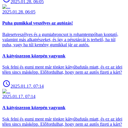
2025.01.28. 06:05
2025.01.28. 06:05
Puha gumikkal veszélyes az autózás!
Balesetveszélyes és a gumiabroncsot is rohamtempóban koptató,
valamint más alkatrészeket, és így a pénztárcát is terhelő, ha túl
puha, vagy ha túl kemény gumikkal jár az autós.
A kátyúszezon közepén vagyunk
Sok felni és gumi ment már tönkre kátyúbafutás miatt, és ez az idei
télen sincs másképp. Előfordulhat, hogy nem az autós fizeti a kárt?
2025.01.17. 07:14
2025.01.17. 07:14
A kátyúszezon közepén vagyunk
Sok felni és gumi ment már tönkre kátyúbafutás miatt, és ez az idei
télen sincs másképp. Előfordulhat, hogy nem az autós fizeti a kárt?