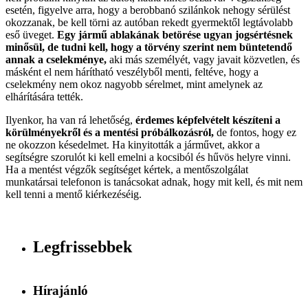
esetén, figyelve arra, hogy a berobbanó szilánkok nehogy sérülést
okozzanak, be kell törni az autóban rekedt gyermektől legtávolabb
eső üveget.
Egy jármű ablakának betörése ugyan jogsértésnek
minősül, de tudni kell, hogy a törvény szerint nem büntetendő
annak a cselekménye,
aki más személyét, vagy javait közvetlen, és
másként el nem hárítható veszélyből menti, feltéve, hogy a
cselekmény nem okoz nagyobb sérelmet, mint amelynek az
elhárítására tették.
Ilyenkor, ha van rá lehetőség,
érdemes képfelvételt készíteni a
körülményekről és a mentési próbálkozásról,
de fontos, hogy ez
ne okozzon késedelmet. Ha kinyitották a járművet, akkor a
segítségre szorulót ki kell emelni a kocsiból és hűvös helyre vinni.
Ha a mentést végzők segítséget kértek, a mentőszolgálat
munkatársai telefonon is tanácsokat adnak, hogy mit kell, és mit nem
kell tenni a mentő kiérkezéséig.
Legfrissebbek
Hírajánló