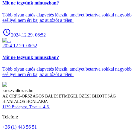
Mit ne tegyünk mínuszban?
Több olyan autós alapvetés létezik, amelyet betartva sokkal nagyobb
eséllyel nem éri baj az autózót a télen.
2024.12.29. 06:52
2024.12.29. 06:52
Mit ne tegyünk mínuszban?
Több olyan autós alapvetés létezik, amelyet betartva sokkal nagyobb
eséllyel nem éri baj az autózót a télen.
kreszvaltozas.hu
AZ ORFK-ORSZÁGOS BALESETMEGELŐZÉSI BIZOTTSÁG
HIVATALOS HONLAPJA
1139 Budapest, Teve u. 4-6.
Telefon:
+36 (1) 443 56 51