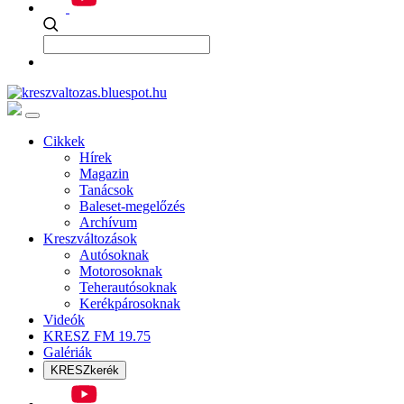
Cikkek
Hírek
Magazin
Tanácsok
Baleset-megelőzés
Archívum
Kreszváltozások
Autósoknak
Motorosoknak
Teherautósoknak
Kerékpárosoknak
Videók
KRESZ FM 19.75
Galériák
KRESZkerék