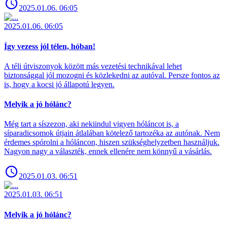
2025.01.06. 06:05
2025.01.06. 06:05
Így vezess jól télen, hóban!
A téli útviszonyok között más vezetési technikával lehet
biztonsággal jól mozogni és közlekedni az autóval. Persze fontos az
is, hogy a kocsi jó állapotú legyen.
Melyik a jó hólánc?
Még tart a síszezon, aki nekiindul vigyen hóláncot is, a
síparadicsomok útjain átlalában kötelező tartozéka az autónak. Nem
érdemes spórolni a hóláncon, hiszen szükséghelyzetben használjuk.
Nagyon nagy a választék, ennek ellenére nem könnyű a vásárlás.
2025.01.03. 06:51
2025.01.03. 06:51
Melyik a jó hólánc?