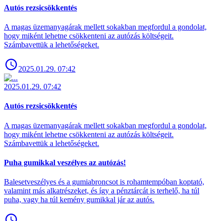
Autós rezsicsökkentés
A magas üzemanyagárak mellett sokakban megfordul a gondolat,
hogy miként lehetne csökkenteni az autózás költségeit.
Számbavettük a lehetőségeket.
2025.01.29. 07:42
2025.01.29. 07:42
Autós rezsicsökkentés
A magas üzemanyagárak mellett sokakban megfordul a gondolat,
hogy miként lehetne csökkenteni az autózás költségeit.
Számbavettük a lehetőségeket.
Puha gumikkal veszélyes az autózás!
Balesetveszélyes és a gumiabroncsot is rohamtempóban koptató,
valamint más alkatrészeket, és így a pénztárcát is terhelő, ha túl
puha, vagy ha túl kemény gumikkal jár az autós.