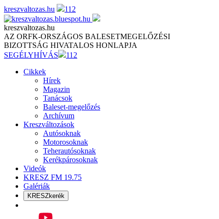
Skip
kreszvaltozas.hu
112
to
content
kreszvaltozas.hu
AZ ORFK-ORSZÁGOS BALESETMEGELŐZÉSI
BIZOTTSÁG HIVATALOS HONLAPJA
SEGÉLYHÍVÁS
112
Cikkek
Hírek
Magazin
Tanácsok
Baleset-megelőzés
Archívum
Kreszváltozások
Autósoknak
Motorosoknak
Teherautósoknak
Kerékpárosoknak
Videók
KRESZ FM 19.75
Galériák
KRESZkerék