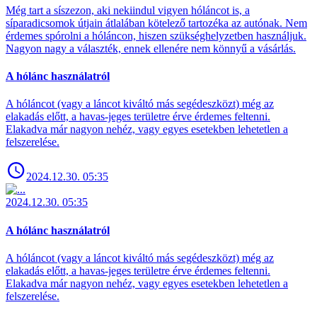
Még tart a síszezon, aki nekiindul vigyen hóláncot is, a
síparadicsomok útjain átlalában kötelező tartozéka az autónak. Nem
érdemes spórolni a hóláncon, hiszen szükséghelyzetben használjuk.
Nagyon nagy a választék, ennek ellenére nem könnyű a vásárlás.
A hólánc használatról
A hóláncot (vagy a láncot kiváltó más segédeszközt) még az
elakadás előtt, a havas-jeges területre érve érdemes feltenni.
Elakadva már nagyon nehéz, vagy egyes esetekben lehetetlen a
felszerelése.
2024.12.30. 05:35
2024.12.30. 05:35
A hólánc használatról
A hóláncot (vagy a láncot kiváltó más segédeszközt) még az
elakadás előtt, a havas-jeges területre érve érdemes feltenni.
Elakadva már nagyon nehéz, vagy egyes esetekben lehetetlen a
felszerelése.