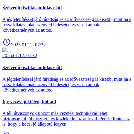
Szélvédő tisztítás indulás előtt
A jégtelenítéssel járó fáradság és az időveszteség is kisebb, mint ha a
rossz kilátás miatt szenved balesetet, és viseli annak
következményeit az autós.
2025.01.12. 07:32
2025.01.12. 07:32
Szélvédő tisztítás indulás előtt
A jégtelenítéssel járó fáradság és az időveszteség is kisebb, mint ha a
rossz kilátás miatt szenved balesetet, és viseli annak
következményeit az autós.
Így vezess jól télen, hóban!
A téli útviszonyok között más vezetési technikával lehet
biztonsággal jól mozogni és közlekedni az autóval. Persze fontos az
is, hogy a kocsi jó állapotú legyen.