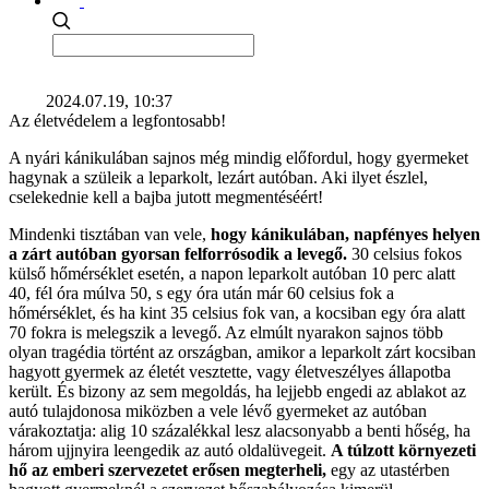
2024.07.19, 10:37
Az életvédelem a legfontosabb!
A nyári kánikulában sajnos még mindig előfordul, hogy gyermeket
hagynak a szüleik a leparkolt, lezárt autóban. Aki ilyet észlel,
cselekednie kell a bajba jutott megmentéséért!
Mindenki tisztában van vele,
hogy kánikulában, napfényes helyen
a zárt autóban gyorsan felforrósodik a levegő.
30 celsius fokos
külső hőmérséklet esetén, a napon leparkolt autóban 10 perc alatt
40, fél óra múlva 50, s egy óra után már 60 celsius fok a
hőmérséklet, és ha kint 35 celsius fok van, a kocsiban egy óra alatt
70 fokra is melegszik a levegő. Az elmúlt nyarakon sajnos több
olyan tragédia történt az országban, amikor a leparkolt zárt kocsiban
hagyott gyermek az életét vesztette, vagy életveszélyes állapotba
került. És bizony az sem megoldás, ha lejjebb engedi az ablakot az
autó tulajdonosa miközben a vele lévő gyermeket az autóban
várakoztatja: alig 10 százalékkal lesz alacsonyabb a benti hőség, ha
három ujjnyira leengedik az autó oldalüvegeit.
A túlzott környezeti
hő az emberi szervezetet erősen megterheli,
egy az utastérben