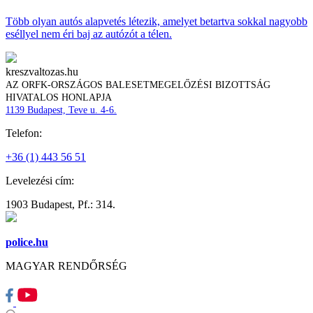
Több olyan autós alapvetés létezik, amelyet betartva sokkal nagyobb
eséllyel nem éri baj az autózót a télen.
kreszvaltozas.hu
AZ ORFK-ORSZÁGOS BALESETMEGELŐZÉSI BIZOTTSÁG
HIVATALOS HONLAPJA
1139 Budapest, Teve u. 4-6.
Telefon:
+36 (1) 443 56 51
Levelezési cím:
1903 Budapest, Pf.: 314.
police.hu
MAGYAR RENDŐRSÉG