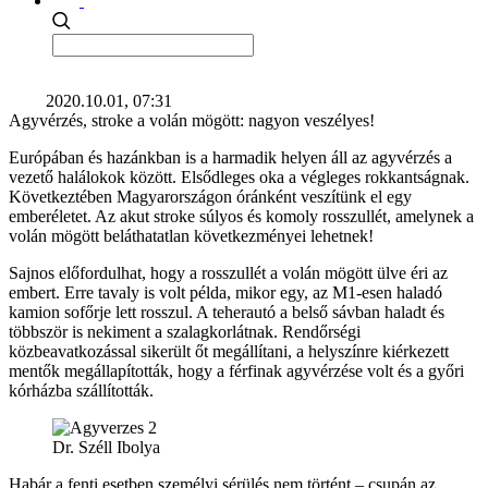
2020.10.01, 07:31
Agyvérzés, stroke a volán mögött: nagyon veszélyes!
Európában és hazánkban is a harmadik helyen áll az agyvérzés a
vezető halálokok között. Elsődleges oka a végleges rokkantságnak.
Következtében Magyarországon óránként veszítünk el egy
emberéletet. Az akut stroke súlyos és komoly rosszullét, amelynek a
volán mögött beláthatatlan következményei lehetnek!
Sajnos előfordulhat, hogy a rosszullét a volán mögött ülve éri az
embert. Erre tavaly is volt példa, mikor egy, az M1-esen haladó
kamion sofőrje lett rosszul. A teherautó a belső sávban haladt és
többször is nekiment a szalagkorlátnak. Rendőrségi
közbeavatkozással sikerült őt megállítani, a helyszínre kiérkezett
mentők megállapították, hogy a férfinak agyvérzése volt és a győri
kórházba szállították.
Dr. Széll Ibolya
Habár a fenti esetben személyi sérülés nem történt – csupán az