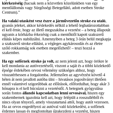
kiérkezéséig
(hacsak nem a közvetlen közelünkben van egy
mentőállomás vagy Sürgősségi Betegellátó, adott esetben Stroke
Centrum).”
Ha valaki utasként vesz észre a járművezetőn stroke-ra utaló
,
gyanús jeleket, akkor késlekedés nélkül a lehető leghatározottabban
el kell érnie, hogy az illető megszakítsa a vezetést – a beteg állapotát
ugyanis a kórházba érkezésig csak a mentőktől kapott szakszerű
ellátás képes stabilizálni. Amennyiben a beteg 3 órán belül megkapja
a szakszerű stroke-ellátást, a végleges agykárosodás és az életre
szóló rokkantság sok esetben megelőzhető! – teszi hozzá a
szakember.
Ha egy sofőrnek stroke-ja volt,
az nem jelenti azt, hogy örökre le
kell mondania az autóvezetésről, viszont a saját és a többi közlekedő
épsége érdekében orvosi vélemény szükséges ahhoz, hogy
visszatérhessen a forgalomba. Jellemzően az agyvérzést követő 4
héten át nem javallott autóba ülni – hivatásos jogosítványt illetően
ennél valamivel szigorúbbak az előírások, előfordulhat, hogy akár 3
hónapra is el kell búcsúzni a vezetéstől. A betegnek gyógyulása
során fontos
állandó kapcsolatban lenni orvosával,
hiszen egy
szakembernek igazolnia kell azt, hogy felépült a rosszullétből és
nincs olyan tényező, amely visszatartaná attól, hogy autót vezessen.
Ha az orvos engedélyezi az autóval való közlekedést, a sofőrnek
érdemes lassan és megfontoltan újrakezdeni a vezetést, hiszen