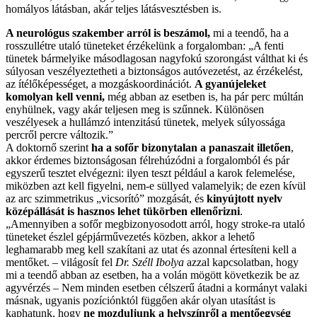
homályos látásban, akár teljes látásvesztésben is.
A neurológus szakember arról is beszámol,
mi a teendő, ha a
rosszullétre utaló tüneteket érzékelünk a forgalomban: „A fenti
tünetek bármelyike másodlagosan nagyfokú szorongást válthat ki és
súlyosan veszélyeztetheti a biztonságos autóvezetést, az érzékelést,
az ítélőképességet, a mozgáskoordinációt.
A gyanújeleket
komolyan kell venni,
még abban az esetben is, ha pár perc múltán
enyhülnek, vagy akár teljesen meg is szűnnek. Különösen
veszélyesek a hullámzó intenzitású tünetek, melyek súlyossága
percről percre változik.”
A doktornő szerint
ha a sofőr bizonytalan a panaszait illetően
,
akkor érdemes biztonságosan félrehúzódni a forgalomból és pár
egyszerű tesztet elvégezni: ilyen teszt például a karok felemelése,
miközben azt kell figyelni, nem-e süllyed valamelyik; de ezen kívül
az arc szimmetrikus „vicsorító” mozgását, és
kinyújtott nyelv
középállását is hasznos lehet tükörben ellenőrizni
.
„Amennyiben a sofőr megbizonyosodott arról, hogy stroke-ra utaló
tüneteket észlel gépjárművezetés közben, akkor a lehető
leghamarabb meg kell szakítani az utat és azonnal értesíteni kell a
mentőket. – világosít fel
Dr. Széll Ibolya
azzal kapcsolatban, hogy
mi a teendő abban az esetben, ha a volán mögött következik be az
agyvérzés – Nem minden esetben célszerű átadni a kormányt valaki
másnak, ugyanis pozíciónktól függően akár olyan utasítást is
kaphatunk, hogy
ne mozduljunk a helyszínről a mentőegység