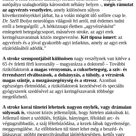
autópálya szalagkorlátja károsodott néhány helyen -,
mégis rámutat
az agyvérzés veszélyeire,
amely különösen súlyos
következményekkel járhat, ha a volán mögött ülő sofőrre csap le.
Dr. Széll Ibolya
neurológus világosít fel arról, mit érdemes tudni
erről a betegségről: „A hétköznapi életben „agyvérzésként”
emlegetett betegségcsoport, másnéven stroke, az agyi erek
keringészavarainak közös megnevezése.
Két típusa ismert
: az
agyvérzés és a jóval gyakoribb agyi infarktus, amely az agyi erek
elzáródásából adódik.”
A stroke szempontjából különösen
nagy veszélynek van kitéve a
65 év feletti férfi korosztály – magyarázza a doktornő – További
rizikófaktorok
a magas vérnyomás, a cukorbetegség, a szív- és
érrendszeri elváltozások, a dohányzás, a túlsúly, a vérzsírok
magas szintje, a mozgásszegénység és a stressz
. Azonban
egészséges életmóddal, a rizikófaktorok kezelésével és speciális
gyógyszerek szedésével az agyi keringészavarok többsége
megelőzhető.
A stroke korai tünetei lehetnek nagyon enyhék, vagy drámaian
súlyosak is
, viszont közös jellemzőjük, hogy hirtelen alakulnak ki.
Jellemző tünet a szédülés, fejfájás, hányinger, féloldali arc- és
végtagzsibbadás, a száj félrehúzódása, a kezek-lábak ügyetlensége,
meggyengülése. Az előbbieken túl tünet lehet még a beszéd- és
látászavar; utóbbi megnyilvánulhat látótérkiesésben, kettős vagy