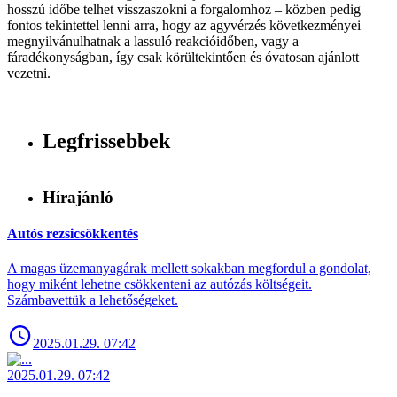
hosszú időbe telhet visszaszokni a forgalomhoz – közben pedig
fontos tekintettel lenni arra, hogy az agyvérzés következményei
megnyilvánulhatnak a lassuló reakcióidőben, vagy a
fáradékonyságban, így csak körültekintően és óvatosan ajánlott
vezetni.
Legfrissebbek
Hírajánló
Autós rezsicsökkentés
A magas üzemanyagárak mellett sokakban megfordul a gondolat,
hogy miként lehetne csökkenteni az autózás költségeit.
Számbavettük a lehetőségeket.
2025.01.29. 07:42
2025.01.29. 07:42