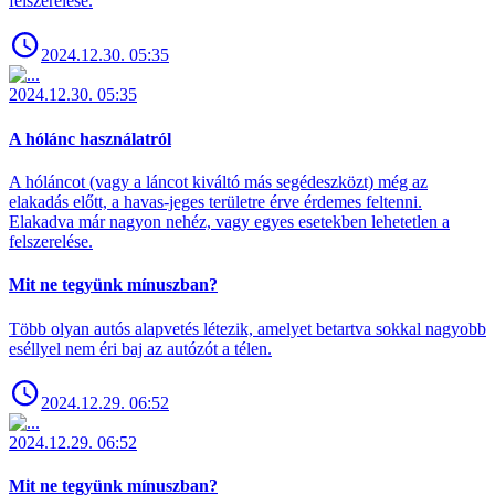
felszerelése.
2024.12.30. 05:35
2024.12.30. 05:35
A hólánc használatról
A hóláncot (vagy a láncot kiváltó más segédeszközt) még az
elakadás előtt, a havas-jeges területre érve érdemes feltenni.
Elakadva már nagyon nehéz, vagy egyes esetekben lehetetlen a
felszerelése.
Mit ne tegyünk mínuszban?
Több olyan autós alapvetés létezik, amelyet betartva sokkal nagyobb
eséllyel nem éri baj az autózót a télen.
2024.12.29. 06:52
2024.12.29. 06:52
Mit ne tegyünk mínuszban?