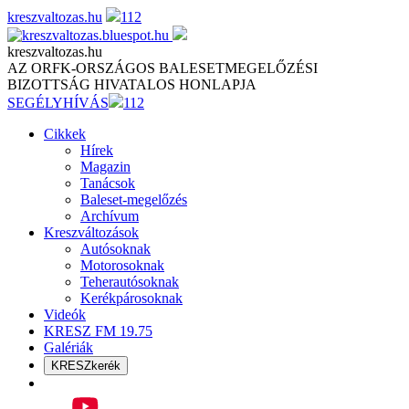
Skip
kreszvaltozas.hu
112
to
content
kreszvaltozas.hu
AZ ORFK-ORSZÁGOS BALESETMEGELŐZÉSI
BIZOTTSÁG HIVATALOS HONLAPJA
SEGÉLYHÍVÁS
112
Cikkek
Hírek
Magazin
Tanácsok
Baleset-megelőzés
Archívum
Kreszváltozások
Autósoknak
Motorosoknak
Teherautósoknak
Kerékpárosoknak
Videók
KRESZ FM 19.75
Galériák
KRESZkerék