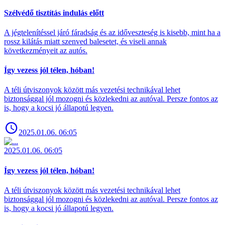
Szélvédő tisztítás indulás előtt
A jégtelenítéssel járó fáradság és az időveszteség is kisebb, mint ha a
rossz kilátás miatt szenved balesetet, és viseli annak
következményeit az autós.
Így vezess jól télen, hóban!
A téli útviszonyok között más vezetési technikával lehet
biztonsággal jól mozogni és közlekedni az autóval. Persze fontos az
is, hogy a kocsi jó állapotú legyen.
2025.01.06. 06:05
2025.01.06. 06:05
Így vezess jól télen, hóban!
A téli útviszonyok között más vezetési technikával lehet
biztonsággal jól mozogni és közlekedni az autóval. Persze fontos az
is, hogy a kocsi jó állapotú legyen.