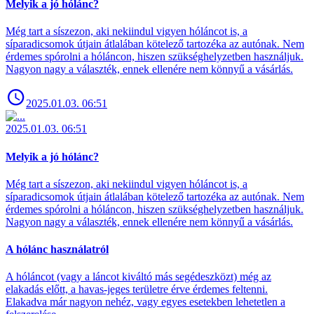
Melyik a jó hólánc?
Még tart a síszezon, aki nekiindul vigyen hóláncot is, a
síparadicsomok útjain átlalában kötelező tartozéka az autónak. Nem
érdemes spórolni a hóláncon, hiszen szükséghelyzetben használjuk.
Nagyon nagy a választék, ennek ellenére nem könnyű a vásárlás.
2025.01.03. 06:51
2025.01.03. 06:51
Melyik a jó hólánc?
Még tart a síszezon, aki nekiindul vigyen hóláncot is, a
síparadicsomok útjain átlalában kötelező tartozéka az autónak. Nem
érdemes spórolni a hóláncon, hiszen szükséghelyzetben használjuk.
Nagyon nagy a választék, ennek ellenére nem könnyű a vásárlás.
A hólánc használatról
A hóláncot (vagy a láncot kiváltó más segédeszközt) még az
elakadás előtt, a havas-jeges területre érve érdemes feltenni.
Elakadva már nagyon nehéz, vagy egyes esetekben lehetetlen a