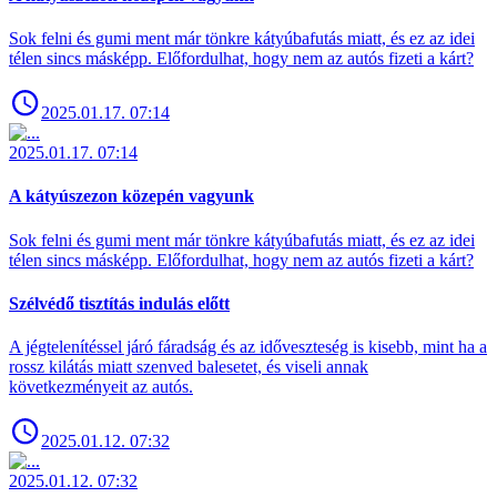
Sok felni és gumi ment már tönkre kátyúbafutás miatt, és ez az idei
télen sincs másképp. Előfordulhat, hogy nem az autós fizeti a kárt?
2025.01.17. 07:14
2025.01.17. 07:14
A kátyúszezon közepén vagyunk
Sok felni és gumi ment már tönkre kátyúbafutás miatt, és ez az idei
télen sincs másképp. Előfordulhat, hogy nem az autós fizeti a kárt?
Szélvédő tisztítás indulás előtt
A jégtelenítéssel járó fáradság és az időveszteség is kisebb, mint ha a
rossz kilátás miatt szenved balesetet, és viseli annak
következményeit az autós.
2025.01.12. 07:32
2025.01.12. 07:32