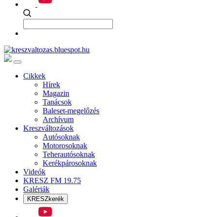
Cikkek
Hírek
Magazin
Tanácsok
Baleset-megelőzés
Archívum
Kreszváltozások
Autósoknak
Motorosoknak
Teherautósoknak
Kerékpárosoknak
Videók
KRESZ FM 19.75
Galériák
KRESZkerék