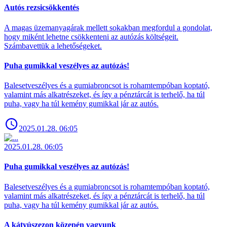
Autós rezsicsökkentés
A magas üzemanyagárak mellett sokakban megfordul a gondolat,
hogy miként lehetne csökkenteni az autózás költségeit.
Számbavettük a lehetőségeket.
Puha gumikkal veszélyes az autózás!
Balesetveszélyes és a gumiabroncsot is rohamtempóban koptató,
valamint más alkatrészeket, és így a pénztárcát is terhelő, ha túl
puha, vagy ha túl kemény gumikkal jár az autós.
2025.01.28. 06:05
2025.01.28. 06:05
Puha gumikkal veszélyes az autózás!
Balesetveszélyes és a gumiabroncsot is rohamtempóban koptató,
valamint más alkatrészeket, és így a pénztárcát is terhelő, ha túl
puha, vagy ha túl kemény gumikkal jár az autós.
A kátyúszezon közepén vagyunk